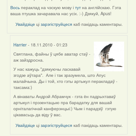
reply
to
Вось
пераклад на чэскую мову і
тут
на англійскаю. Гэта
by
ваша птушка зачаравала нас усіх. :-) Дзякуй, Apus!
freelancer
Увайдзіце
ці
зарэгіструйцеся
каб пакідаць каментары.
Harrier
- 18.11.2010 - 01:23
Святлана, файны ў цябе аватар стаў -
In
аж зайздросна.
reply
to
У нас кажуць "дзякуючы ласкавай
by
згодзе аўтара". Але і так зразумела, што Апус
svetlana
малайчына. Ды і той, хто гэты артыкул перакладаў -
vranova
таксама:)
А вінаваты Андрэй Абрамчук - гэта ён падрыхтаваў
артыкул і прэзентацыю пра барадатку для вашай
орніталагічнай канферэнцыі:) Чым і парадзіў гэтую
цікавасьць да віду ў вас.
Увайдзіце
ці
зарэгіструйцеся
каб пакідаць каментары.