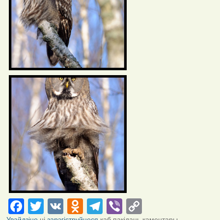
Facebook
Twitter
VK
Odnoklassniki
Telegram
Viber
Copy
Link
Увайдзіце
ці
зарэгіструйцеся
каб пакідаць каментары.