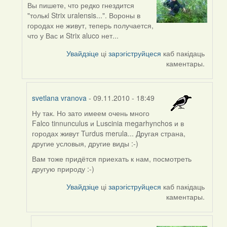
Вы пишете, что редко гнездится
In
"толькi Strix uralensis...". Вороны в
reply
городах не живут, теперь получается,
to
что у Вас и Strix aluco нет...
by
svetlana
Увайдзіце
ці
зарэгіструйцеся
каб пакідаць
vranova
каментары.
svetlana vranova
- 09.11.2010 - 18:49
Ну так. Но зато имеем очень много
In
Falco tinnunculus и Luscinia megarhynchos и в
reply
городах живут Turdus merula... Другая страна,
to
другие условыя, другие виды :-)
by
aistok
Вам тоже придётся приехать к нам, посмотреть
другую природу :-)
Увайдзіце
ці
зарэгіструйцеся
каб пакідаць
каментары.