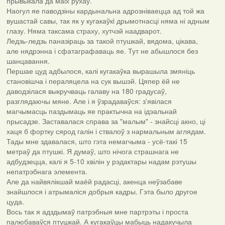
прывыкала да маiх рухаў.
Наогул яе паводзіны кардынальна адрозніваецца ад той жа
вушастай савы, так як у кугакаўкi дрымотнасці няма ні адным
глазу. Няма таксама страху, хутчэй наадварот.
Ледзь-ледзь паназіраць за такой птушкай, вядома, цікава,
але нядрэнна і сфатаграфаваць яе. Тут не абышлося без
шанцавання.
Першае цуд адбылося, калі кугакаўка вырашыла змяніць
становішча і пераляцела на сук вышэй. Цяпер ёй не
даводзілася выкручваць галаву на 180 градусаў,
разглядаючы мяне. Але і я ўзрадаваўся: з'явілася
магчымасць паздымаць яе практычна на ідэальнай
прысадзе. Заставалася справа за "малым" - знайсці акно, ці
хаця б фортку сярод галін і ствалоў з нармальным аглядам.
Тады мне здавалася, што гэта немагчыма - усё-такі 15
метраў да птушкі. Я думаў, што нічога страшнага не
адбудзецца, калі я 5-10 хвілін у рэдактары надам рэтушы
непатрэбнага элемента.
Але да найвялікшай маёй радасці, акенца неўзабаве
знайшлося і атрымаліся добрыя кадры. Гэта было другое
цуда.
Вось так я адздымаў патрэбныя мне партрэты і проста
палюбаваўся птушкай. А кугакаўцы мабыць надакучыла