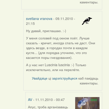
каментары.
svetlana vranova
- 09.11.2010 -
21:15
Ну давай, приглашаю. :-)
In
reply
У меня соловей под окном поёт. Лучше
to
сказать - кричит, иногда спать не даст. Они
by
здесь везде, в городах почти в каждом
aistok
кусте... (для порядка уточняю, что это
касается поры гнездования).
А у нас нет Luscinia luscinia :-) Только
исключительно, или на перелёте.
Увайдзіце
ці
зарэгіструйцеся
каб пакідаць
каментары.
AV
- 11.11.2010 - 00:47
Апус, трэба арганізаваць