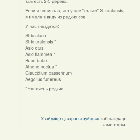
там есть 2-3 дерева.
Если я написала, что у нас "только" S. uralensis,
я имела в виду из редких сов.
У нас гнездятся:
Strix aluco
Strix uralensis *
Asio otus
Asio flammea *
Bubo bubo
Athene noctua *
Glaucidium passerinum
Aegolius funereus
* эти очень редкие
Увайдзіце
ці
зарэгіструйцеся
каб пакідаць
каментары.