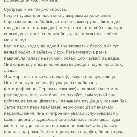
Сустрэць іх не так ужо і проста.
Гэтую птушка трапілася мне ў шырокім забалочаным
бярозавым лесе. Мабыць, гэта не самы зручны біятоп для
гнездавання - старых дрэў няма, а тыя, што сёй як растуць,
вельмі далікатныя і ненадзейныя, але пражытак знайсці
можна і тут.
Калі я падыходзіў да адной з каржкаватых бяроз, якія тут
вельмі рэдкія, я заўважыў рух. Гэта кугакаўка рэзка
павярнула галаву на гук маіх ботаў, што чаўкалі па вадзе.
Яна сядзела ў ствала на нейкім вырасце з паўночнага боку
дрэва.
Я замер і некаторы час пачакаў, пакуль яна супакоіцца.
Потым паступова пачаў рухацца і спрабаваць
фатаграфаваць. Першы час кугакаўка вельмі пільна мяне
разглядала. Але, чым больш я рухаўся, тым хутчэй яна
губляла да мяне цікавасць і пачынала круціцца ў розныя бакі.
Затое пасля перыядаў маёй нерухомасці і з пачаткам
перамяшчэння, яна з патроенай увагай услухоўвалася ў
кожны шоргат, і здавалася што вось-вось і паляціць, тады
можна пачуць нават яе пстрыканне дзюбай або ўбачыць
паставы пагрозы. Але гэта цягнулася нядоўга, бо яна хутка