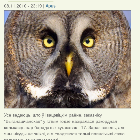
08.11.2010 - 23:19
|
Apus
Усе ведаюць, што ў Івацэвіцкім раёне, заказніку
"Выганашчанскае" у гэтым годзе назіралася рэкордная
колькасць пар барадатых кугакавак - 17. Зараз восень, але
яны нікуды не зніклі, а я спадзяюся толькі павялічылі сваю
колькасць за кошт моладзі.