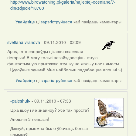
http://www.birdwatching.pl/galeria/najlepiej-oceniane/7-
Harrier
dni/zdjecie/18760
Увайдзіце
ці
зарэгіструйцеся
каб пакідаць каментары.
svetlana vranova
- 09.11.2010 - 02:09
Apus, гэта сапраўды цікавая классная
гісторыя! Я магу толькі пазайздросціць, гэтую
фантастычную прыгожаю птушку на жаль у нас нямаем.
Цудоўныя здымкі! Мне найбольш падабаецца апошні :-)
Увайдзіце
ці
зарэгіструйцеся
каб пакідаць каментары.
-paleshuk-
- 09.11.2010 - 07:33
Ціха ішоў і яе знайноў? Усё так проста?
In
reply
Апошнія 3 лепшыя!
to
Дзякуй, прыемна было ўбачыць больш
by
сдымкаў!