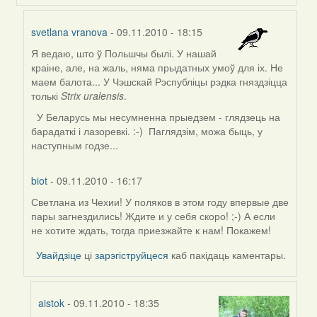
svetlana vranova
- 09.11.2010 - 18:15
Я ведаю, што ў Польшчы былі. У нашай
In
краіне, але, на жаль, няма прыдатных умоў для іх. Не
reply
маем балота... У Чэшскай Рэспубліцы рэдка гняздзіцца
to
толькі
Strix uralensis
.
by
biot
У Беларусь мы несумненна прыедзем - глядзець на
барадаткі і лазоревкі. :-) Паглядзім, можа быць, у
наступным годзе...
biot
-
09.11.2010 - 16:17
Светлана из Чехии! У поляков в этом году впервые две
пары загнездились! Ждите и у себя скоро! ;-) А если
не хотите ждать, тогда приезжайте к нам! Покажем!
Увайдзіце
ці
зарэгіструйцеся
каб пакідаць каментары.
aistok
- 09.11.2010 - 18:35