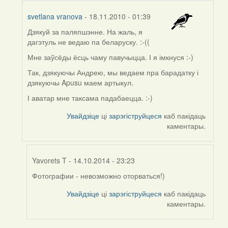
svetlana vranova
- 18.11.2010 - 01:39
Дзякуй за паляпшэнне.
На жаль, я
In
дагэтуль не ведаю па беларуску. :-((
reply
to
Мне заўсёды ёсць чаму павучыцца. І я імкнуся :-)
by
Так, дзякуючы Андрею, мы ведаем пра
барадатку і
Harrier
дзякуючы
Apusu маем артыкул.
І
аватар мне таксама падабаецца. :-)
Увайдзіце
ці
зарэгіструйцеся
каб пакідаць
каментары.
Yavorets T
- 14.10.2014 - 23:23
Фотографии - невозможно оторваться!)
In
reply
Увайдзіце
ці
зарэгіструйцеся
каб пакідаць
to
каментары.
by
svetlana