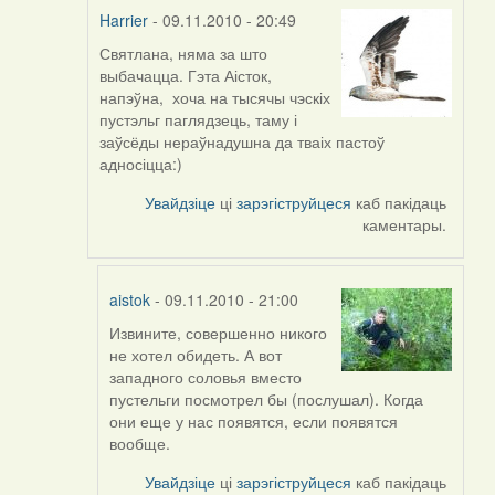
Harrier
- 09.11.2010 - 20:49
Святлана, няма за што
In
выбачацца. Гэта Аісток,
reply
напэўна, хоча на тысячы чэскіх
to
пустэльг паглядзець, таму і
by
заўсёды нераўнадушна да тваіх пастоў
svetlana
адносіцца:)
vranova
Увайдзіце
ці
зарэгіструйцеся
каб пакідаць
каментары.
aistok
- 09.11.2010 - 21:00
Извините, совершенно никого
In
не хотел обидеть. А вот
reply
западного соловья вместо
to
пустельги посмотрел бы (послушал). Когда
by
они еще у нас появятся, если появятся
Harrier
вообще.
Увайдзіце
ці
зарэгіструйцеся
каб пакідаць