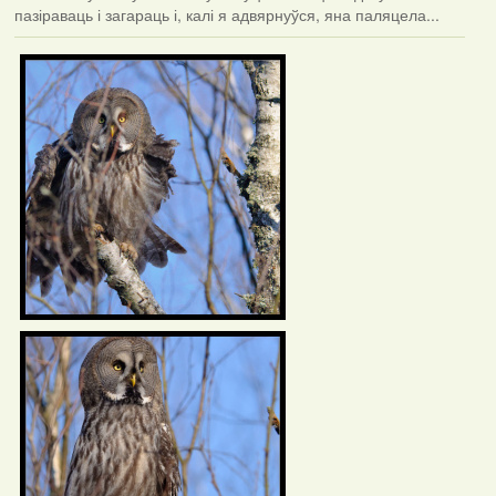
пазіраваць і загараць і, калі я адвярнуўся, яна паляцела...
Фотаздымкі