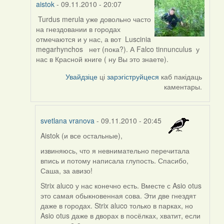
aistok
- 09.11.2010 - 20:07
Turdus merula уже довольно часто
In
на гнездовании в городах
reply
отмечаются и у нас, а вот Luscinia
to
megarhynchos нет (пока?). А Falco tinnunculus у
by
нас в Красной книге ( ну Вы это знаете).
svetlana
vranova
Увайдзіце
ці
зарэгіструйцеся
каб пакідаць
каментары.
svetlana vranova
- 09.11.2010 - 20:45
Aistok (и все остальные),
In
reply
извиняюсь, что я невнимательно перечитала
to
впись и потому написала глупость. Спасибо,
by
Саша, за авизо!
aistok
Strix aluco у нас конечно есть. Вместе с Asio otus
это самая обыкновенная сова. Эти две гнездят
даже в городах. Strix aluco только в парках, но
Asio otus даже в дворах в посёлках, хватит, если