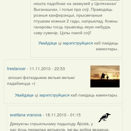
In
нешта падобнае на экамузей у Целяханах/
reply
Выганашчах, і толькі пра соў. Праводзіць
to
розныя канферэнцыі, прысвечаныя
by
птушкам кожныя 2 гады, напрыклад. Кожны
svetlana
ганаровы госць прывозіць якую-небудзь
vranova
саву-сувенір. Цэлы пакой соў!
Увайдзіце
ці
зарэгіструйцеся
каб пакідаць
каментары.
freelancer
- 11.11.2010 - 22:53
апошні фатаздымак вельмі-вельмі
падабаецца =)
Увайдзіце
ці
зарэгіструйцеся
каб пакідаць каментары.
svetlana vranova
- 18.11.2010 - 01:15
Дзякуючы спрыяльнаму падыходу Apusa, у
In
нас ёсць пераклад артыкула, які вы добра ведаеце.