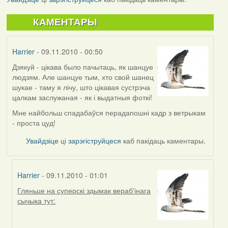
КАМЕНТАРЫ
Harrier
- 09.11.2010 - 00:50
Дзякуй - цікава было пачытаць, як шанцуе
людзям. Але шанцуе тым, хто свой шанец
шукае - таму я лічу, што цікавая сустрэча
цалкам заслужаная - як і выдатныя фоткі!
Мне найбольш спадабаўся перадапошні кадр з ветрыкам
- проста цуд!
Увайдзіце
ці
зарэгіструйцеся
каб пакідаць каментары.
Harrier
- 09.11.2010 - 01:01
Гляньце на суперскі здымак вераб'інага
In
сычыка тут:
reply
to
by