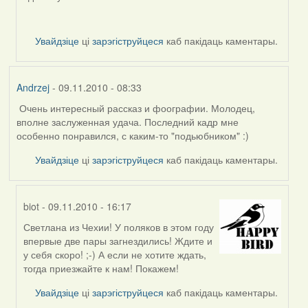
svetlana
vranova
Увайдзіце
ці
зарэгіструйцеся
каб пакідаць каментары.
Andrzej
- 09.11.2010 - 08:33
Очень интересный рассказ и фоографии. Молодец,
вполне заслуженная удача. Последний кадр мне
особенно понравился, с каким-то "подьюбником" :)
Увайдзіце
ці
зарэгіструйцеся
каб пакідаць каментары.
biot
- 09.11.2010 - 16:17
Светлана из Чехии! У поляков в этом году
In
впервые две пары загнездились! Ждите и
reply
у себя скоро! ;-) А если не хотите ждать,
to
тогда приезжайте к нам! Покажем!
by
Andrzej
Увайдзіце
ці
зарэгіструйцеся
каб пакідаць каментары.