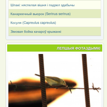
Шпакі: няспелая вішня і падзел здабычы
Канареечный вьюрок (Serinus serinus)
Косуля (Capreоlus capreоlus)
Зімовая бойка качароў крыжанкі
ЛЕПШЫЯ ФОТАЗДЫМКІ