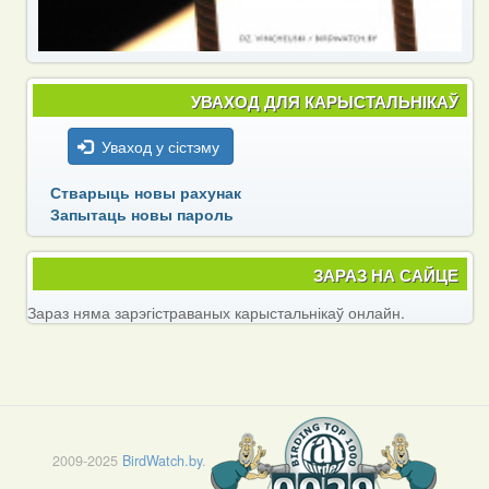
УВАХОД ДЛЯ КАРЫСТАЛЬНІКАЎ
Уваход у сістэму
Стварыць новы рахунак
Запытаць новы пароль
ЗАРАЗ НА САЙЦЕ
Зараз няма зарэгістраваных карыстальнікаў онлайн.
2009-2025
BirdWatch.by
.