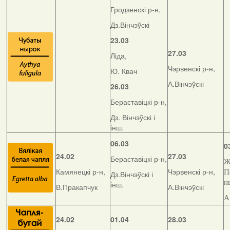
Гродзенскі р-н,
Дз.Вінчэўскі
23.03
27.03
Ліда,
Чэрвенскі р-н,
Ю. Квач
А.Вінчэўскі
26.03
Бераставіцкі р-н,
Дз. Вінчэўскі і
інш.
06.03
0
24.02
27.03
Бераставіцкі р-н,
Ж
Камянецкі р-н,
Чэрвенскі р-н,
П
Дз.Вінчэўскі і
н
інш.
В.Пракапчук
А.Вінчэўскі
А
24.02
01.04
28.03