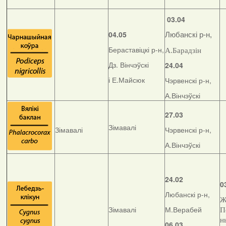
03.04
04.05
Любанскі р-н,
Бераставіцкі р-н,
А.Барадзін
Дз. Вінчэўскі
24.04
і Е.Майсюк
Чэрвенскі р-н,
А.Вінчэўскі
27.03
Зімавалі
Зімавалі
Чэрвенскі р-н,
А.Вінчэўскі
24.02
0
Любанскі р-н,
Ж
Зімавалі
М.Верабей
П
н
06.03