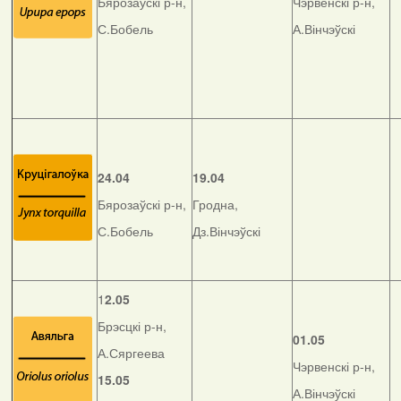
Бярозаўскі р-н,
Чэрвенскі р-н,
С.Бобель
А.Вінчэўскі
24.04
19.04
Бярозаўскі р-н,
Гродна,
С.Бобель
Дз.Вінчэўскі
1
2.05
Брэсцкі р-н,
01.05
А.Сяргеева
Чэрвенскі р-н,
15.05
А.Вінчэўскі