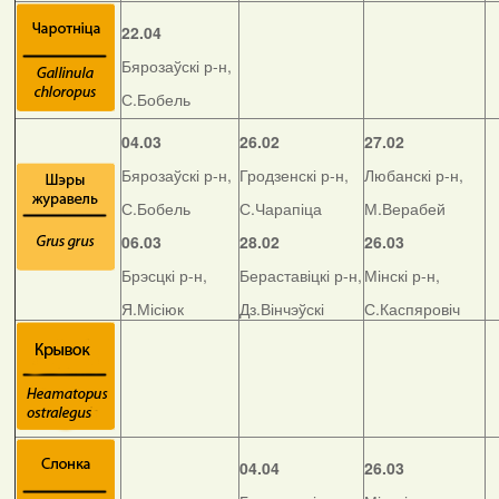
22.04
Бярозаўскі р-н,
С.Бобель
04.03
26.02
27.02
Бярозаўскі р-н,
Гродзенскі р-н,
Любанскі р-н,
С.Бобель
С.Чарапіца
М.Верабей
06.03
28.02
26.03
Брэсцкі р-н,
Бераставіцкі р-н,
Мінскі р-н,
Я.Місіюк
Дз.Вінчэўскі
С.Каспяровіч
04.04
26.03