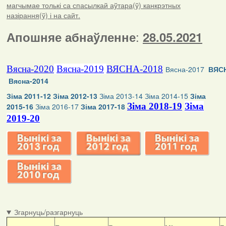
магчымае толькі са спасылкай аўтара(ў) канкрэтных
назірання(ў) і на сайт.
:
Апошняе абнаўленне
28.05.2021
Вясна-2020
Вясна-2019
ВЯСНА-2018
Вясна-2017
ВЯСН
Вясна-2014
Зіма 2011-12
Зіма 2012-13
Зіма 2013-14
Зіма 2014-15
Зіма
Зіма 2018-19
Зіма
2015-16
Зіма 2016-17
Зіма 2017-18
2019-20
Згарнуць/разгарнуць