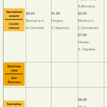
А.Вінчэўскі
28.04
01.05
02.05
Брэсцкі р-н,
Гродна,
Мінскі р-н,
А.Сяргеева
С.Чарапіца
С.Каспяровіч
07.05
Нясвіж,
А. Парэйка
08.05
Мінск,