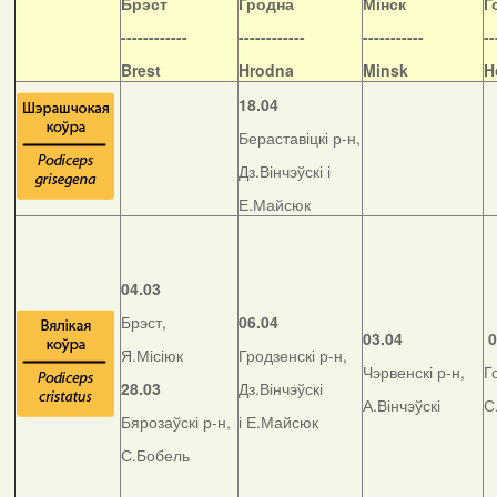
Б
рэст
Гродна
Мінск
Г
------------
------------
-----------
--
Brest
Hrodna
Minsk
H
18.04
Бераставіцкі р-н,
Дз.Вінчэўскі і
Е.Майсюк
04.03
Брэст,
06.04
03.04
0
Я.Місіюк
Гродзенскі р-н,
Чэрвенскі р-н,
Г
28.03
Дз.Вінчэўскі
А.Вінчэўскі
С
Бярозаўскі р-н,
і Е.Майсюк
С.Бобель