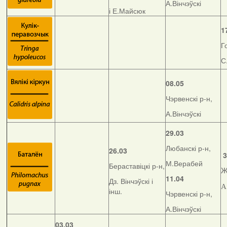
А.Вінчэўскі
і Е.Майсюк
1
Г
С
08.05
Чэрвенскі р-н,
А.Вінчэўскі
29.03
Любанскі р-н,
26.03
3
М.Верабей
Бераставіцкі р-н,
Ж
11.04
Дз. Вінчэўскі і
А
інш.
Чэрвенскі р-н,
А.Вінчэўскі
03.03