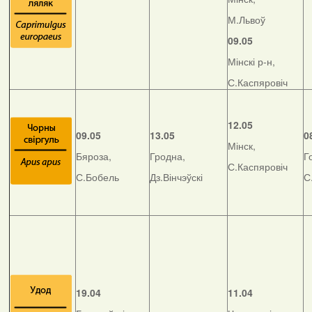
М.Львоў
09.05
Мінскі р-н,
С.Каспяровіч
12.05
09.05
13.05
0
Мінск,
Бяроза,
Гродна,
Г
С.Каспяровіч
С.Бобель
Дз.Вінчэўскі
С
19.04
11.04