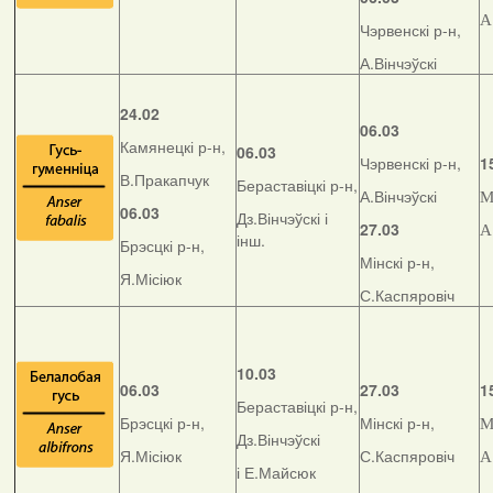
А
Чэрвенскі р-н,
А.Вінчэўскі
24.02
06.03
Камянецкі р-н,
06.03
Чэрвенскі р-н,
1
В.Пракапчук
Бераставіцкі р-н,
А.Вінчэўскі
М
06.03
Дз.Вінчэўскі і
27.03
А
інш.
Брэсцкі р-н,
Мінскі р-н,
Я.Місіюк
С.Каспяровіч
10.03
06.03
27.03
1
Бераставіцкі р-н,
Брэсцкі р-н,
Мінскі р-н,
М
Дз.Вінчэўскі
Я.Місіюк
С.Каспяровіч
А
і Е.Майсюк