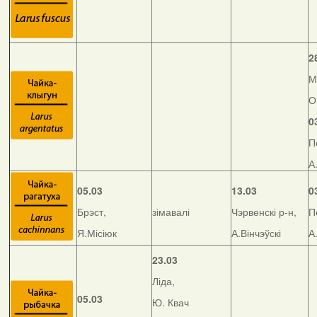
2
М
О
0
П
А
05.03
13.03
0
Брэст,
зімавалі
Чэрвенскі р-н,
П
Я.Місіюк
А.Вінчэўскі
А
23.03
Ліда,
05.03
Ю. Квач