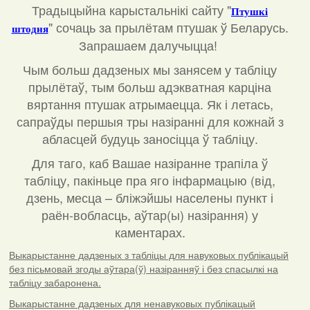
Традыцыйна карыстальнікі сайту "
Птушкі
"
сочаць за прылётам птушак ў Беларусь.
штодня
Запрашаем далучыцца!
Чым больш дадзеных мы занясем у табліцу
прылётаў, тым больш адэкватная карціна
вяртання птушак атрымаецца. Як і летась,
сапраўды першыя тры назіранні для кожнай з
абласцей будуць заносіцца ў табліцу.
Для таго, каб Вашае назіранне трапіла ў
табліцу, пакіньце пра яго інфармацыю (від,
дзень, месца – бліжэйшы населены пункт і
раён-вобласць, аўтар(ы) назірання) у
каментарах
.
Выкарыстанне дадзеных з табліцы для навуковых публікацый
без пісьмовай згоды аўтара(ў) назіранняў і без спасылкі на
табліцу забаронена.
Выкарыстанне дадзеных для ненавуковых публікацый