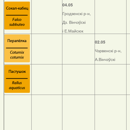
04.05
Гродзенскі р-н,
Дз. Вінчэўскі
і Е.Майсюк
02.05
Чэрвенскі р-н,
А.Вінчэўскі