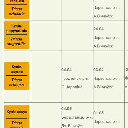
Чэрвенскі р-н,
А.Вінчэўскі
24.04
Чэрвенскі р-н,
А.Вінчэўскі
3
04.04
03.04
Гродзенскі р-н,
Чэрвенскі р-н,
Ж
С.Чарапіца
А.Вінчэўскі
А
04.05
01.05
Бераставіцкі р-н,
Чэрвенскі р-н,
Дз. Вінчэўскі