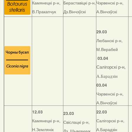
Камянецкі р-н,
Бераставіцкі р-н,
Чэрвенскі р-н,
В.Пракапчук
Дз.Вінчэўскі
А.Вінчэўскі
29.03
Любанскі р-н,
М.Верабей
03.04
Салігорскі р-н,
А.Барадзін
03.04
Чэрвенскі р-н,
А.Вінчэўскі
12.03
22.03
23.03
Камянецкі р-н,
Салігорскі р-н,
Свіслацкі р-н,
Н.Землянік
А.Барадзін
Дз. Шыманчук