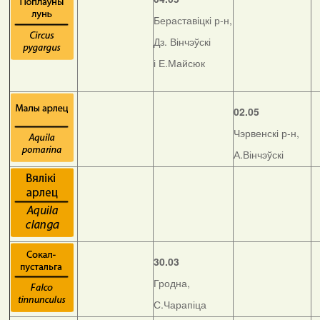
Бераставіцкі р-н,
Дз. Вінчэўскі
і Е.Майсюк
02.05
Чэрвенскі р-н,
А.Вінчэўскі
30.03
Гродна,
С.Чарапіца