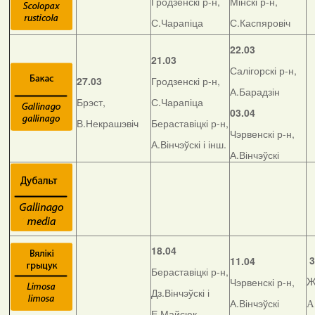
Гродзенскі р-н,
Мінскі р-н,
С.Чарапіца
С.Каспяровіч
22.03
21.03
Салігорскі р-н,
27.03
Гродзенскі р-н,
А.Барадзін
Брэст,
С.Чарапіца
03.04
В.Некрашэвіч
Бераставіцкі р-н,
Чэрвенскі р-н,
А.Вінчэўскі і інш.
А.Вінчэўскі
18.04
3
11.04
Бераставіцкі р-н,
Чэрвенскі р-н,
Ж
Дз.Вінчэўскі і
А.Вінчэўскі
А
Е.Майсюк