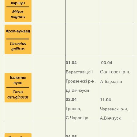
01.04
03.04
Бераставіцкі і
Салігорскі р-н,
Гродзенскі р-н,
А.Барадзін
Дз.Вінчэўскі
02.04
11.04
Гродна,
Чэрвенскі р-н,
С.Чарапіца
А.Вінчэўскі
04.05