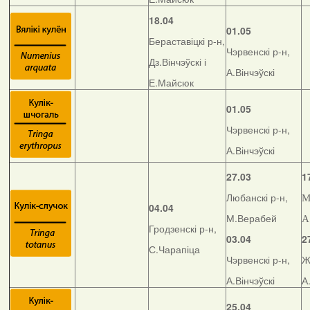
18.04
01.05
Бераставіцкі р-н,
Чэрвенскі р-н,
Дз.Вінчэўскі і
А.Вінчэўскі
Е.Майсюк
01.05
Чэрвенскі р-н,
А.Вінчэўскі
27.03
1
Любанскі р-н,
М
04.04
М.Верабей
А
Гродзенскі р-н,
03.04
2
С.Чарапіца
Чэрвенскі р-н,
Ж
А.Вінчэўскі
А
25.04