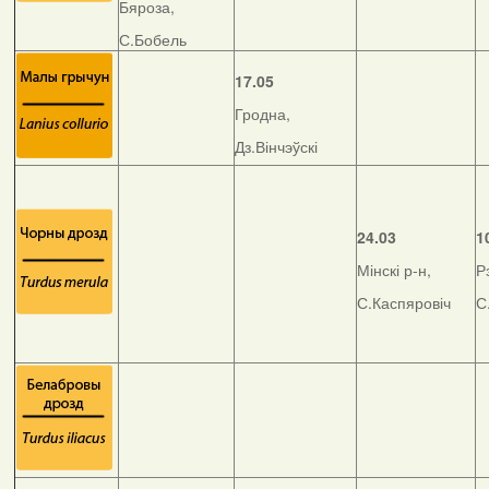
Бяроза,
С.Бобель
17.05
Гродна,
Дз.Вінчэўскі
24.03
1
Мінскі р-н,
Р
С.Каспяровіч
С