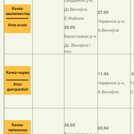
Гродзенскі р-н,
Дз.Вінчэўскі,
27.03
Е.Майсюк
Чэрвенскі р-н,
26.03
А.Вінчэўскі
Бераставіцкі р-н,
Дз. Вінчэўскі і
інш.
11.04
0
Чэрвенскі р-н,
Г
А.Вінчэўскі
С
26.03
03.04
Бераставіцкі р-н,