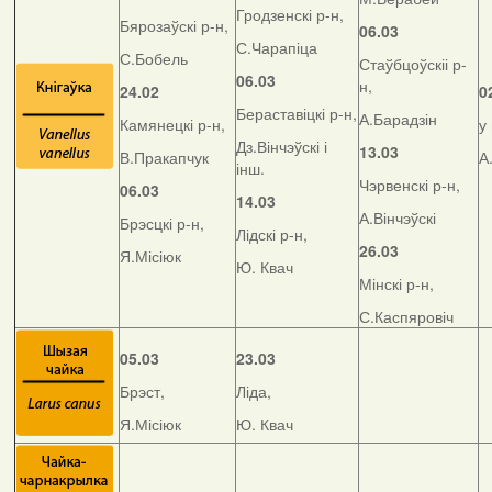
Гродзенскі р-н,
Бярозаўскі р-н,
06.03
С.Чарапіца
С.Бобель
Стаўбцоўскіі р-
06.03
н,
24.02
0
Бераставіцкі р-н,
А.Барадзін
Камянецкі р-н,
у
Дз.Вінчэўскі і
13.03
В.Пракапчук
А
інш.
Чэрвенскі р-н,
06.03
14.03
А.Вінчэўскі
Брэсцкі р-н,
Лідскі р-н,
26.03
Я.Місіюк
Ю. Квач
Мінскі р-н,
С.Каспяровіч
05.03
23.03
Брэст,
Ліда,
Я.Місіюк
Ю. Квач