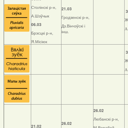
Столінскі р-н,
21.03
3
А.Шэўчык
Гродзенскі р-н,
Ж
06.03
Дз.Вінчэўскі і
А
інш.
Брэсцкі р-н,
Я.Місіюк
3
Ж
А
26.02
Любанскі р-н,
26.02
21.02
М.Верабей