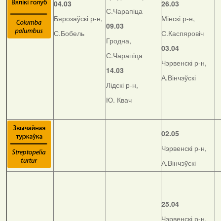
04.03
26.03
С.Чарапіца
Бярозаўскі р-н,
Мінскі р-н,
09.03
С.Бобель
С.Каспяровіч
Гродна,
03.04
С.Чарапіца
Чэрвенскі р-н,
14.03
А.Вінчэўскі
Лідскі р-н,
Ю. Квач
02.05
Чэрвенскі р-н,
А.Вінчэўскі
25.04
Чэрвенскі р-н,