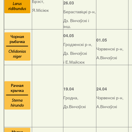
Брэст,
26.03
Я.Місіюк
Бераставіцкі р-н,
Дз. Вінчэўскі і
інш.
04.05
01.05
Гродзенскі р-н,
Чэрвенскі р-н,
Дз. Вінчэўскі
А.Вінчэўскі
і Е.Майсюк
19.04
24.04
Гродна,
Чэрвенскі р-н,
Дз.Вінчэўскі
А.Вінчэўскі