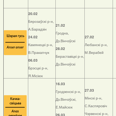
20.02
Бярозаўскі р-н,
21.02
А.Барадзін
Гродна,
24.02
27.02
Дз.Вінчэўскі
Камянецкі р-н,
Любанскі р-н,
28.02
В.Пракапчук
М.Верабей
Бераставіцкі р-н,
06.03
Дз.Вінчэўскі
Брэсцкі р-н,
Я.Місіюк
16.03
27.03
Гродзенскі р-н,
Мінскі р-н,
Дз.Вінчэўскі,
С.Каспяровіч
Е.Майсюк
Чэрвенскі р-н,
26.03