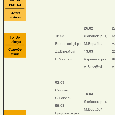
26.02
2
16.03
Любанскі р-н,
К
Бераставіцкі р-н,
М.Верабей
А
Дз.Вінчэўскі,
13.03
2
Е.Майсюк
Чэрвенскі р-н,
Ж
А.Вінчэўскі
А
02.03
Свіслач,
15.03
С.Бобель
Любанскі р-н,
06.03
М.Верабей
Гродзенскі р-н,