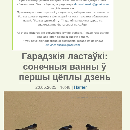
Пры некамерцыйным выкарыстанні спасылка на аўтара і сайт
абавязковыя. Звяртайцеся да рэдактара:
dz.vincheuski@gmail.com
па ўсіх пытаннях
Пры выкарыстанні здымкаў у сацсетках, забаронена размяшчаць
больш аднаго здымка з фотасерыі на пост, таксама абавязковы
надпіс "больш здымкаў тут:" і далей канкрэтны адрас на
знаходжанне фота-серыі на сайце.
All these pictures are copyrighted by the authors. Please respect the
time and effort spent in shooting them.
If you have any questions or comments, please let us know:
dz.vincheuski@gmail.com
Гарадзкія ластаўкі:
сонечныя ванны ў
першы цёплы дзень
20.05.2025 - 10:48
|
Harrier