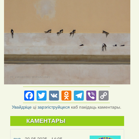
Facebook
Twitter
VK
Odnoklassniki
Telegram
Viber
Copy
Link
Увайдзіце
ці
зарэгіструйцеся
каб пакідаць каментары.
КАМЕНТАРЫ
pva
- 20.05.2025 - 14:05