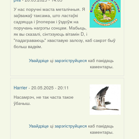
У нас поручні маста металічныя. Я
заўважаў таксама, што ластаўкі
садзяцца і ўпоперак і ўздоўж на
поручань нагрэты сонцам. Мабыць,
як вы сказалі, сінтэзуюць вітамін D, і
"падаграваюць" хваставую залозу, каб сакрэт быў
больш вадкім.
Увайдзіце
ці
зарэгіструйцеся
каб пакідаць
каментары.
Harrier
- 20.05.2025 - 20:11
Насамрэч, не так часта такое
ўбачыш.
Увайдзіце
ці
зарэгіструйцеся
каб пакідаць
каментары.