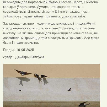
неабходны для нармальнай будовы костак шкілету і абмена
кальцыя ў арганізме. Думаю, што менавіта гэтым -
своеасаблівым сінтэзам вітаміну D і яго спажываннем і
займаліся у першы цёплы травеньскі дзень ластаўкі.
Застаецца пытанне - чаму птушкі раскрывалі і падстаўлялі
сонцу пераважна хвост, а не крылы? Думаю, што шырыня
выступу, на які яны сядалі для прыняцця сонечных ванн, не
дазваляла ім трымацца там з раскрытымі крыламі. Але можа
была і іншая прычына.
Гродна, 19-05-2025
Аўтар - Дзьмітры Вінчэўскі