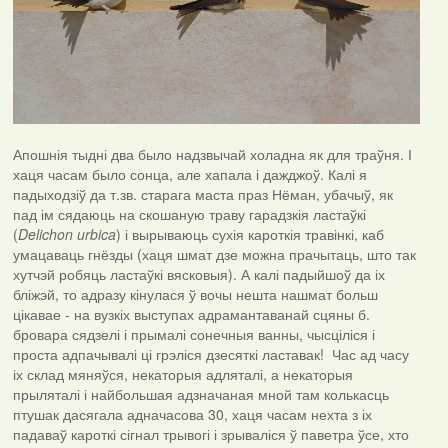
Апошнія тыдні два было надзвычай холадна як для траўня. І
хаця часам было сонца, але хапала і дажджоў. Калі я
падыходзіў да т.зв. старага маста праз Нёман, убачыў, як
пад ім сядаюць на скошаную траву гарадзкія ластаўкі
(
Delichon urbica
) і вырываюць сухія кароткія травінкі, каб
умацаваць гнёзды (хаця шмат дзе можна прачытаць, што так
хутчэй робяць ластаўкі вясковыя). А калі падыйшоў да іх
бліжэй, то адразу кінулася ў вочы нешта нашмат больш
цікавае - на вузкіх выступах адрамантаванай сцяны б.
бровара сядзелі і прымалі сонечныя ванны, чысціліся і
проста адпачывалі ці грэліся дзесяткі ластавак! Час ад часу
іх склад мяняўся, некаторыя адляталі, а некаторыя
прыляталі і найбольшая адзначаная мной там колькасць
птушак дасягала адначасова 30, хаця часам нехта з іх
падаваў кароткі сігнал трывогі і зрываліся ў паветра ўсе, хто