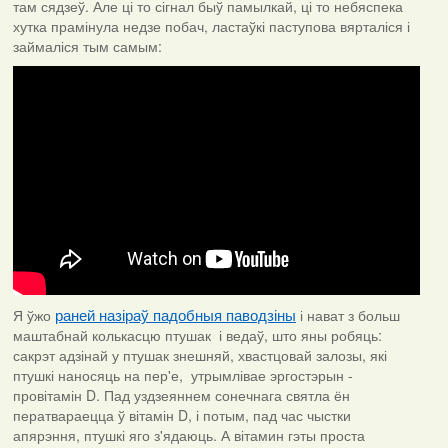
там сядзеў. Але ці то сігнал быў памылкай, ці то небяспека
хутка прамінула недзе побач, ластаўкі паступова вярталіся і
займаліся тым самым:
Я ўжо
і нават з больш
раней назіраў падобныя паводзіны
маштабнай колькасцю птушак і ведаў, што яны робяць:
сакрэт адзінай у птушак знешняй, хвастцовай залозы, які
птушкі наносяць на пер'е, утрымлівае эргостэрын -
провітамін D. Пад уздзеяннем сонечнага святла ён
ператвараецца ў вітамін D, і потым, пад час чыстки
апярэння, птушкі яго з'ядаюць. А вітамин гэты проста