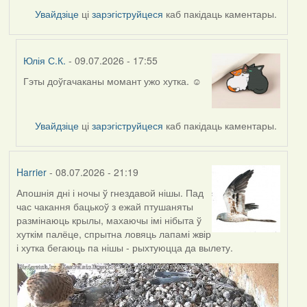
Увайдзіце
ці
зарэгіструйцеся
каб пакідаць каментары.
Юлія С.К.
- 09.07.2026 - 17:55
Гэты доўгачаканы момант ужо хутка. ☺️
In
reply
to
Увайдзіце
ці
зарэгіструйцеся
каб пакідаць каментары.
by
Harrier
Harrier
- 08.07.2026 - 21:19
Апошнія дні і ночы ў гнездавой нішы. Пад
час чакання бацькоў з ежай птушаняты
размінаюць крылы, махаючы імі нібыта ў
хуткім палёце, спрытна ловяць лапамі жвір
і хутка бегаюць па нішы - рыхтуюцца да вылету.