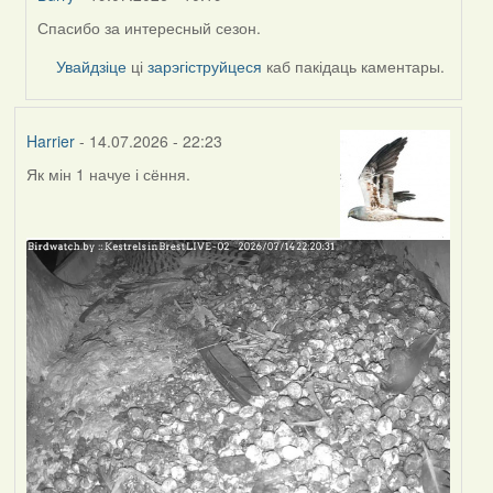
Спасибо за интересный сезон.
In
reply
Увайдзіце
ці
зарэгіструйцеся
каб пакідаць каментары.
to
by
Harrier
Harrier
- 14.07.2026 - 22:23
Як мін 1 начуе і сёння.