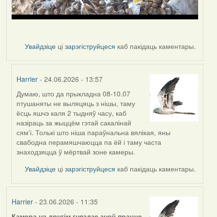
Увайдзіце
ці
зарэгіструйцеся
каб пакідаць каментары.
Harrier
- 24.06.2026 - 13:57
Думаю, што да прыкладна 08-10.07
In
птушаняты не выляцяць з нішы, таму
reply
ёсць яшчэ каля 2 тыдняў часу, каб
to
назіраць за жыццём гэтай сакалінай
by
сям'і. Толькі што ніша параўнальна вялікая, яны
nasta
свабодна перамяшчаюцца па ёй і таму часта
знаходзяцца ў мёртвай зоне камеры.
Увайдзіце
ці
зарэгіструйцеся
каб пакідаць каментары.
Harrier
- 23.06.2026 - 11:35
Камера на другім гняздзе зноў працуе.
.