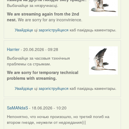
Выбачайце за нязручнасці.
We are streaming again from the 2nd
nest.
We are sorry for any inconvinience.
Увайдзіце
ці
зарэгіструйцеся
каб пакідаць каментары.
Harrier
- 20.06.2026 - 09:28
Выбачайце за часовыя тэхнічныя
праблемы са стрымам.
We are sorry for temporary technical
problems with streaming.
Увайдзіце
ці
зарэгіструйцеся
каб пакідаць каментары.
SaMANdaS
- 18.06.2026 - 10:20
Непонятно, что ночью произошло, но третий погиб на
втором гнезде, неужели от недоедания(((