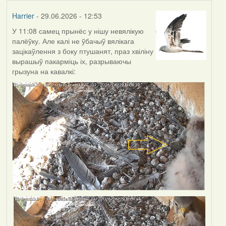
Harrier
- 29.06.2026 - 12:53
У 11:08 самец прынёс у нішу невялікую
палёўку. Але калі не ўбачыў вялікага
зацікаўлення з боку птушанят, праз хвіліну
вырашыў пакарміць іх, разрываючы
грызуна на кавалкі: