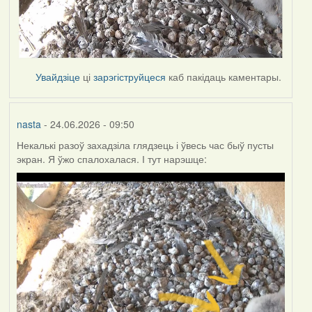
Увайдзіце
ці
зарэгіструйцеся
каб пакідаць каментары.
nasta
- 24.06.2026 - 09:50
Некалькі разоў захадзіла глядзець і ўвесь час быў пусты
экран. Я ўжо спалохалася. І тут нарэшце: