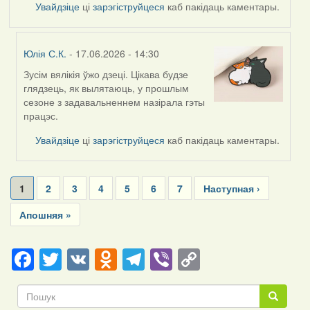
Увайдзіце
ці
зарэгіструйцеся
каб пакідаць каментары.
Юлія С.К.
- 17.06.2026 - 14:30
Зусім вялікія ўжо дзеці. Цікава будзе
In
глядзець, як вылятаюць, у прошлым
reply
сезоне з задавальненнем назірала гэты
to
працэс.
by
Harrier
Увайдзіце
ці
зарэгіструйцеся
каб пакідаць каментары.
Pagination
Current
1
Page
2
Page
3
Page
4
Page
5
Page
6
Page
7
Next
Наступная ›
page
page
Last
Апошняя »
page
Facebook
Twitter
VK
Odnoklassniki
Telegram
Viber
Copy
Link
Пошук
Пошук