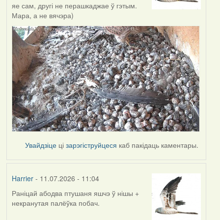
яе сам, другі не перашкаджае ў гэтым.
Мара, а не вячэра)
Увайдзіце
ці
зарэгіструйцеся
каб пакідаць каментары.
Harrier
- 11.07.2026 - 11:04
Раніцай абодва птушаня яшчэ ў нішы +
некранутая палёўка побач.