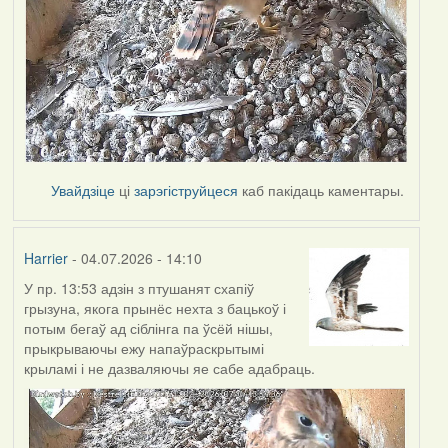
Увайдзіце
ці
зарэгіструйцеся
каб пакідаць каментары.
Harrier
- 04.07.2026 - 14:10
У пр. 13:53 адзін з птушанят схапіў
грызуна, якога прынёс нехта з бацькоў і
потым бегаў ад сіблінга па ўсёй нішы,
прыкрываючы ежу напаўраскрытымі
крыламі і не дазваляючы яе сабе адабраць.