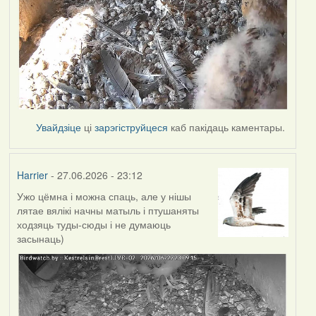
Увайдзіце
ці
зарэгіструйцеся
каб пакідаць каментары.
Harrier
- 27.06.2026 - 23:12
Ужо цёмна і можна спаць, але у нішы
лятае вялікі начны матыль і птушаняты
ходзяць туды-сюды і не думаюць
засынаць)