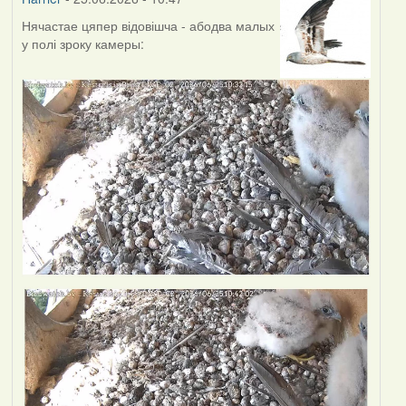
Нячастае цяпер відовішча - абодва малых
у полі зроку камеры: