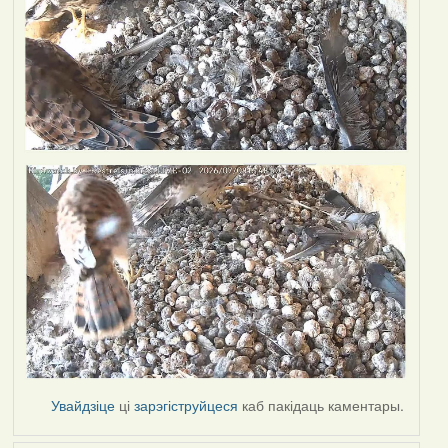
Увайдзіце
ці
зарэгіструйцеся
каб пакідаць каментары.