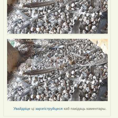
Увайдзіце
ці
зарэгіструйцеся
каб пакідаць каментары.