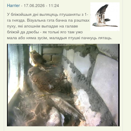
Harrier
- 17.06.2026 - 11:24
У бліжэйшыя дні выляцяць птушаняты з 1-
га гнязда. Візуальна гэта бачна па рэштках
пуху, які апошнім выпадае на галаве
бліжэй да дзюбы - як толькі яго там ужо
мала або няма зусім, маладыя птушкі пачнуць лятаць.