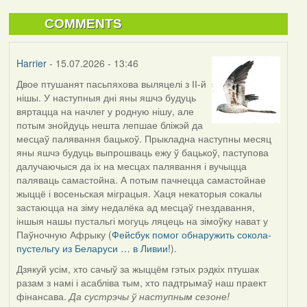
COMMENTS
Harrier
- 15.07.2026 - 13:46
Двое птушанят пасьпяхова выляцелі з ІІ-й
нішы. У наступныя дні яны яшчэ будуць
вяртацца на начлег у родную нішу, але
потым знойдуць нешта лепшае бліжэй да
месцаў палявання бацькоў. Прыкладна наступны месяц
яны яшчэ будуць выпрошваць ежу ў бацькоў, паступова
далучаючыся да іх на месцах палявання і вучыцца
паляваць самастойна. А потым пачнецца самастойнае
жыццё і восеньская міграцыя. Хаця некаторыя сокалы
застаюцца на зіму недалёка ад месцаў гнездавання,
іншыя нашы пустальгі могуць ляцець на зімоўку нават у
Паўночную Афрыку (
Фейсбук помог обнаружить сокола-
пустельгу из Беларуси … в Ливии!
).
Дзякуй усім, хто сачыў за жыццём гэтых рэдкіх птушак
разам з намі і асабліва тым, хто падтрымаў наш праект
фінансава.
Да сустрэчы ў наступным сезоне!