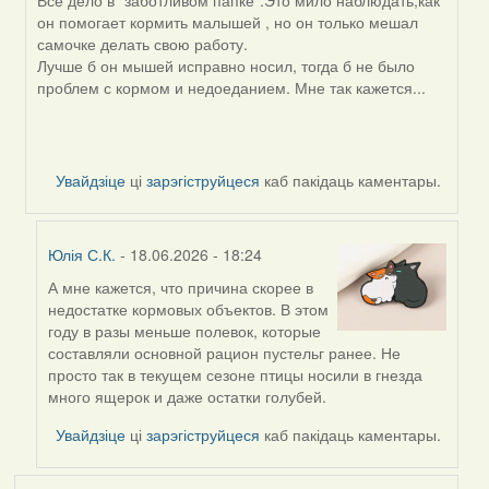
by
он помогает кормить малышей , но он только мешал
SaMANdaS
самочке делать свою работу.
Лучше б он мышей исправно носил, тогда б не было
проблем с кормом и недоеданием. Мне так кажется...
Увайдзіце
ці
зарэгіструйцеся
каб пакідаць каментары.
Юлія С.К.
- 18.06.2026 - 18:24
А мне кажется, что причина скорее в
In
недостатке кормовых объектов. В этом
reply
году в разы меньше полевок, которые
to
составляли основной рацион пустельг ранее. Не
by
просто так в текущем сезоне птицы носили в гнезда
Alla
много ящерок и даже остатки голубей.
V
Увайдзіце
ці
зарэгіструйцеся
каб пакідаць каментары.