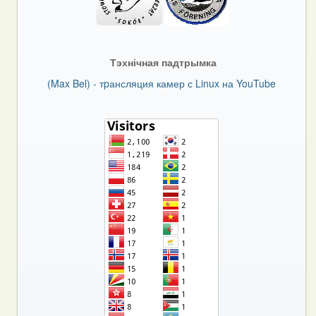
Тэхнічная падтрымка
(Max Bel) - тpансляция камер с Linux на YouTube