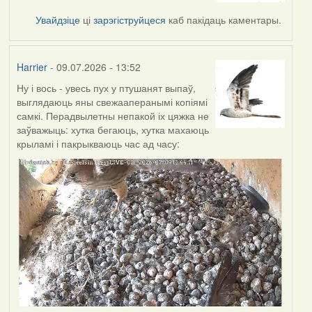
Увайдзіце
ці
зарэгіструйцеся
каб пакідаць каментары.
Harrier
- 09.07.2026 - 13:52
Ну і вось - увесь пух у птушанят выпаў,
выглядаюць яны свежааперанымі копіямі
самкі. Перадвылетны непакой іх цяжка не
заўважыць: хутка бегаюць, хутка махаюць
крыламі і пакрыкваюць час ад часу: