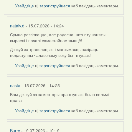
Увайдзіце
ці
зарэгіструйцеся
каб пакідаць каментары.
nataly.d
- 15.07.2026 - 14:24
Сумна развітвацца, але радасна, што птушаняты
In
выраслі і пачалі самастойнае жыццё!
reply
to
Дзякуй за трансляцыю і магчымасць назіраць
by
недаступны чалавечаму воку быт птушак!
Harrier
Увайдзіце
ці
зарэгіструйцеся
каб пакідаць каментары.
nasta
- 15.07.2026 - 14:25
Вам дзякуй за каментары пра птушак. было вельмі
In
цікава
reply
to
Увайдзіце
ці
зарэгіструйцеся
каб пакідаць каментары.
by
Harrier
Burry
- 19.07.2026 - 10:19