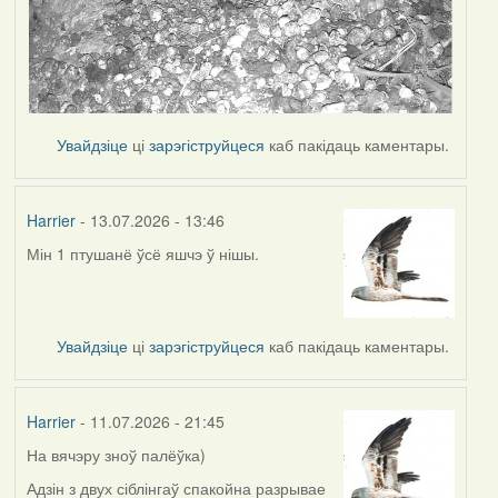
Увайдзіце
ці
зарэгіструйцеся
каб пакідаць каментары.
Harrier
- 13.07.2026 - 13:46
Мін 1 птушанё ўсё яшчэ ў нішы.
Увайдзіце
ці
зарэгіструйцеся
каб пакідаць каментары.
Harrier
- 11.07.2026 - 21:45
На вячэру зноў палёўка)
Адзін з двух сіблінгаў спакойна разрывае