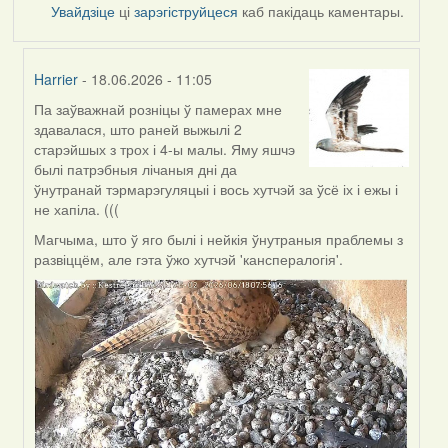
Увайдзіце
ці
зарэгіструйцеся
каб пакідаць каментары.
Harrier
- 18.06.2026 - 11:05
Па заўважнай розніцы ў памерах мне
In
здавалася, што раней выжылі 2
reply
старэйшых з трох і 4-ы малы. Яму яшчэ
to
былі патрэбныя лічаныя дні да
by
ўнутранай тэрмарэгуляцыі і вось хутчэй за ўсё іх і ежы і
SaMANdaS
не хапіла. (((
Магчыма, што ў яго былі і нейкія ўнутраныя праблемы з
развіццём, але гэта ўжо хутчэй 'канспералогія'.