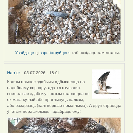
Увайдзіце
ці
зарэгіструйцеся
каб пакідаць каментары.
Harrier
- 05.07.2026 - 18:01
Кожны прынос здабычы адбываецца па
падобнаму сцэнару: адзін з птушанят
выхоплівае здабычу і потым стараецца яе
як мага хутчэй або праглынуць цалкам,
або разарваць (калі першае немагчыма). А другі страецца
ў гэтым перашкодзіць і адабраць ежу: