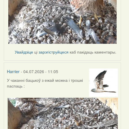
Увайдзіце
ці
зарэгіструйцеся
каб пакідаць каментары.
Harrier
- 04.07.2026 - 11:05
У чаканні бацькоў з ежай можна і трошкі
паспаць :