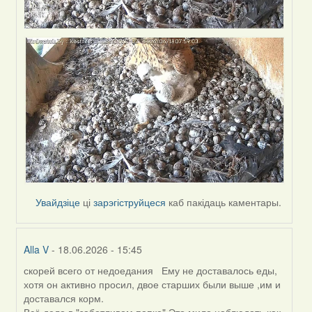
Увайдзіце
ці
зарэгіструйцеся
каб пакідаць каментары.
Alla V
- 18.06.2026 - 15:45
скорей всего от недоедания Ему не доставалось еды,
In
хотя он активно просил, двое старших были выше ,им и
reply
доставался корм.
to
Всё дело в "заботливом папке".Это мило наблюдать,как