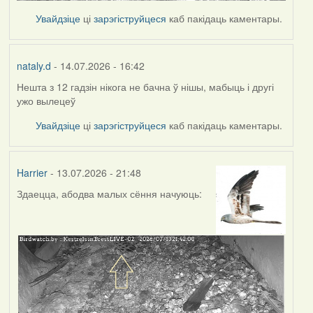
Увайдзіце
ці
зарэгіструйцеся
каб пакідаць каментары.
nataly.d
- 14.07.2026 - 16:42
Нешта з 12 гадзін нікога не бачна ў нішы, мабыць і другі
ужо вылецеў
Увайдзіце
ці
зарэгіструйцеся
каб пакідаць каментары.
Harrier
- 13.07.2026 - 21:48
Здаецца, абодва малых сёння начуюць: