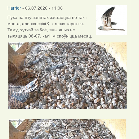
Harrier
- 06.07.2026 - 11:06
Пуха на птушанятах застаецца не так і
многа, але хвосцікі ў іх яшчэ кароткія.
Таму, хутчэй за ўсё, яны яшчэ не
выляцяць 08-07, калі ім споўніцца месяц.