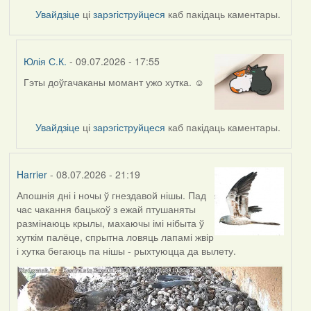
Увайдзіце
ці
зарэгіструйцеся
каб пакідаць каментары.
Юлія С.К.
- 09.07.2026 - 17:55
Гэты доўгачаканы момант ужо хутка. ☺️
In
reply
to
Увайдзіце
ці
зарэгіструйцеся
каб пакідаць каментары.
by
Harrier
Harrier
- 08.07.2026 - 21:19
Апошнія дні і ночы ў гнездавой нішы. Пад
час чакання бацькоў з ежай птушаняты
размінаюць крылы, махаючы імі нібыта ў
хуткім палёце, спрытна ловяць лапамі жвір
і хутка бегаюць па нішы - рыхтуюцца да вылету.