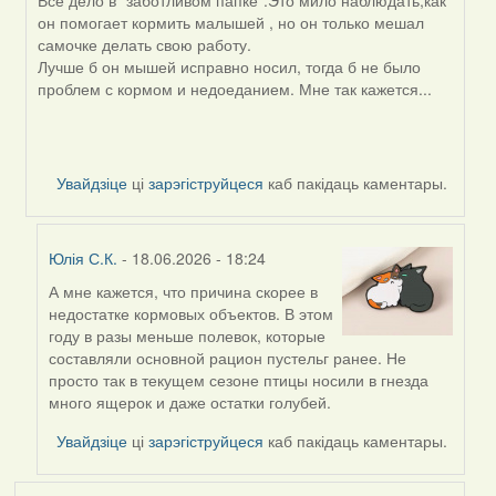
by
он помогает кормить малышей , но он только мешал
SaMANdaS
самочке делать свою работу.
Лучше б он мышей исправно носил, тогда б не было
проблем с кормом и недоеданием. Мне так кажется...
Увайдзіце
ці
зарэгіструйцеся
каб пакідаць каментары.
Юлія С.К.
- 18.06.2026 - 18:24
А мне кажется, что причина скорее в
In
недостатке кормовых объектов. В этом
reply
году в разы меньше полевок, которые
to
составляли основной рацион пустельг ранее. Не
by
просто так в текущем сезоне птицы носили в гнезда
Alla
много ящерок и даже остатки голубей.
V
Увайдзіце
ці
зарэгіструйцеся
каб пакідаць каментары.