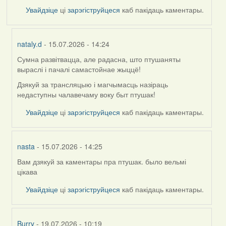
Увайдзіце
ці
зарэгіструйцеся
каб пакідаць каментары.
nataly.d
- 15.07.2026 - 14:24
Сумна развітвацца, але радасна, што птушаняты
In
выраслі і пачалі самастойнае жыццё!
reply
to
Дзякуй за трансляцыю і магчымасць назіраць
by
недаступны чалавечаму воку быт птушак!
Harrier
Увайдзіце
ці
зарэгіструйцеся
каб пакідаць каментары.
nasta
- 15.07.2026 - 14:25
Вам дзякуй за каментары пра птушак. было вельмі
In
цікава
reply
to
Увайдзіце
ці
зарэгіструйцеся
каб пакідаць каментары.
by
Harrier
Burry
- 19.07.2026 - 10:19