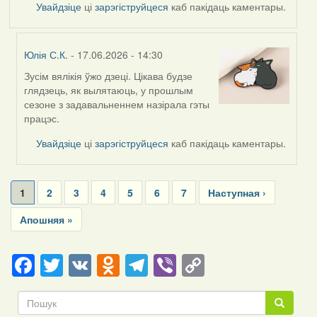
Увайдзіце
ці
зарэгіструйцеся
каб пакідаць каментары.
Юлія С.К.
- 17.06.2026 - 14:30
Зусім вялікія ўжо дзеці. Цікава будзе
In
глядзець, як вылятаюць, у прошлым
reply
сезоне з задавальненнем назірала гэты
to
працэс.
by
Harrier
Увайдзіце
ці
зарэгіструйцеся
каб пакідаць каментары.
Pagination
Current
1
Page
2
Page
3
Page
4
Page
5
Page
6
Page
7
Next
Наступная ›
page
page
Last
Апошняя »
page
Facebook
Twitter
VK
Odnoklassniki
Telegram
Viber
Copy
Link
Пошук
Пошук