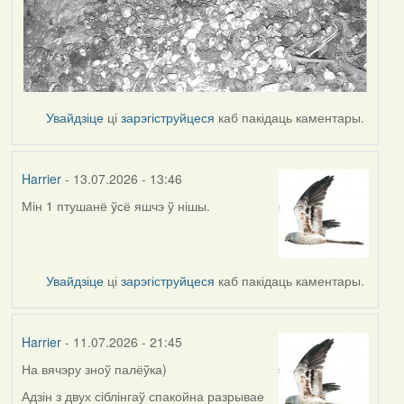
Увайдзіце
ці
зарэгіструйцеся
каб пакідаць каментары.
Harrier
- 13.07.2026 - 13:46
Мін 1 птушанё ўсё яшчэ ў нішы.
Увайдзіце
ці
зарэгіструйцеся
каб пакідаць каментары.
Harrier
- 11.07.2026 - 21:45
На вячэру зноў палёўка)
Адзін з двух сіблінгаў спакойна разрывае