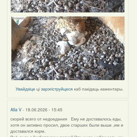
Увайдзіце
ці
зарэгіструйцеся
каб пакідаць каментары.
Alla V
- 18.06.2026 - 15:45
скорей всего от недоедания Ему не доставалось еды,
In
хотя он активно просил, двое старших были выше ,им и
reply
доставался корм.
to
Всё дело в "заботливом папке".Это мило наблюдать,как