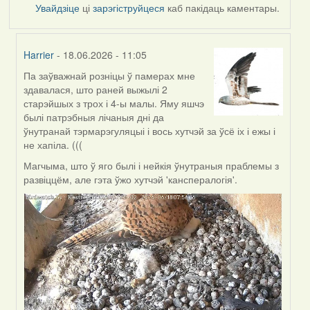
Увайдзіце
ці
зарэгіструйцеся
каб пакідаць каментары.
Harrier
- 18.06.2026 - 11:05
Па заўважнай розніцы ў памерах мне
In
здавалася, што раней выжылі 2
reply
старэйшых з трох і 4-ы малы. Яму яшчэ
to
былі патрэбныя лічаныя дні да
by
ўнутранай тэрмарэгуляцыі і вось хутчэй за ўсё іх і ежы і
SaMANdaS
не хапіла. (((
Магчыма, што ў яго былі і нейкія ўнутраныя праблемы з
развіццём, але гэта ўжо хутчэй 'канспералогія'.