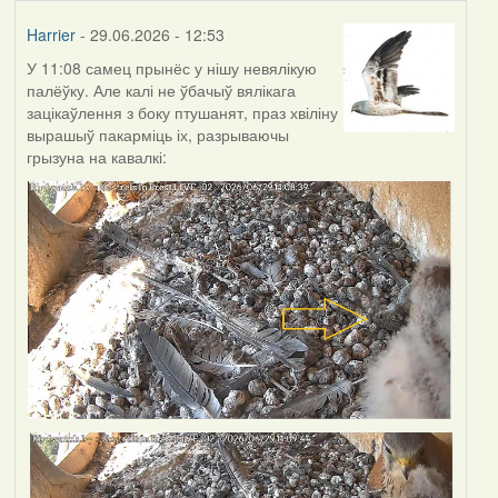
Harrier
- 29.06.2026 - 12:53
У 11:08 самец прынёс у нішу невялікую
палёўку. Але калі не ўбачыў вялікага
зацікаўлення з боку птушанят, праз хвіліну
вырашыў пакарміць іх, разрываючы
грызуна на кавалкі: