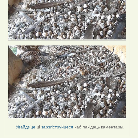
Увайдзіце
ці
зарэгіструйцеся
каб пакідаць каментары.