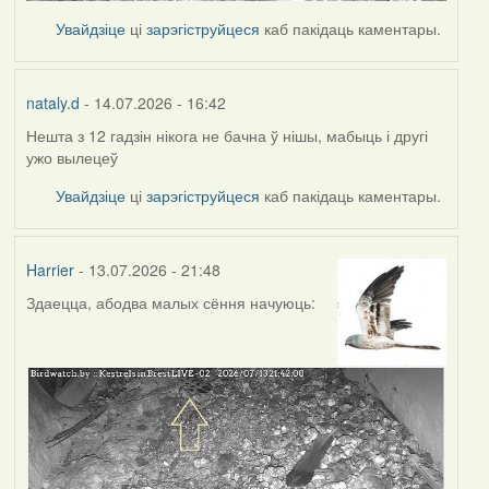
Увайдзіце
ці
зарэгіструйцеся
каб пакідаць каментары.
nataly.d
- 14.07.2026 - 16:42
Нешта з 12 гадзін нікога не бачна ў нішы, мабыць і другі
ужо вылецеў
Увайдзіце
ці
зарэгіструйцеся
каб пакідаць каментары.
Harrier
- 13.07.2026 - 21:48
Здаецца, абодва малых сёння начуюць: