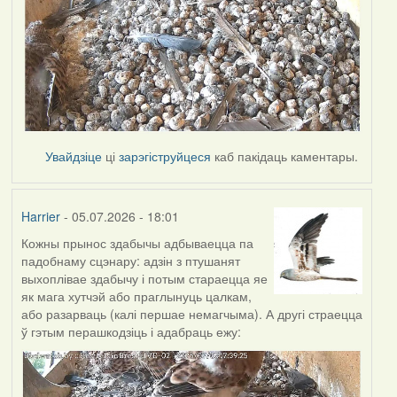
Увайдзіце
ці
зарэгіструйцеся
каб пакідаць каментары.
Harrier
- 05.07.2026 - 18:01
Кожны прынос здабычы адбываецца па
падобнаму сцэнару: адзін з птушанят
выхоплівае здабычу і потым стараецца яе
як мага хутчэй або праглынуць цалкам,
або разарваць (калі першае немагчыма). А другі страецца
ў гэтым перашкодзіць і адабраць ежу: