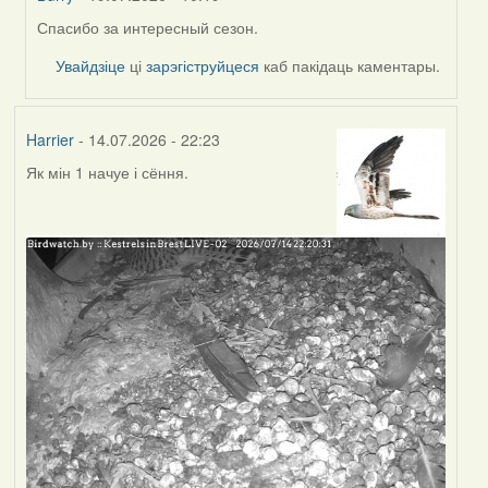
Спасибо за интересный сезон.
In
reply
Увайдзіце
ці
зарэгіструйцеся
каб пакідаць каментары.
to
by
Harrier
Harrier
- 14.07.2026 - 22:23
Як мін 1 начуе і сёння.