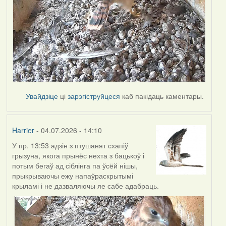
Увайдзіце
ці
зарэгіструйцеся
каб пакідаць каментары.
Harrier
- 04.07.2026 - 14:10
У пр. 13:53 адзін з птушанят схапіў
грызуна, якога прынёс нехта з бацькоў і
потым бегаў ад сіблінга па ўсёй нішы,
прыкрываючы ежу напаўраскрытымі
крыламі і не дазваляючы яе сабе адабраць.