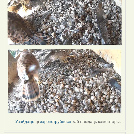
Увайдзіце
ці
зарэгіструйцеся
каб пакідаць каментары.