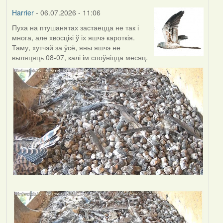
Harrier
- 06.07.2026 - 11:06
Пуха на птушанятах застаецца не так і
многа, але хвосцікі ў іх яшчэ кароткія.
Таму, хутчэй за ўсё, яны яшчэ не
выляцяць 08-07, калі ім споўніцца месяц.