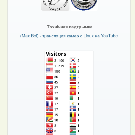
Тэхнічная падтрымка
(Max Bel) - тpансляция камер с Linux на YouTube