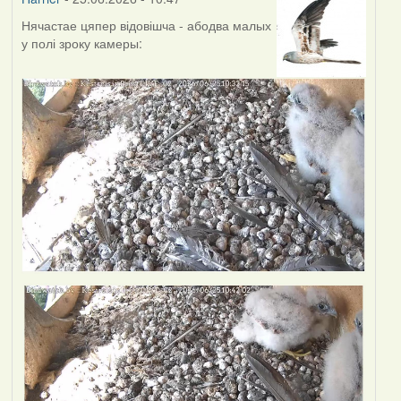
Нячастае цяпер відовішча - абодва малых
у полі зроку камеры: