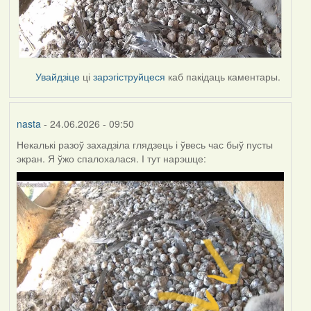
Увайдзіце
ці
зарэгіструйцеся
каб пакідаць каментары.
nasta
- 24.06.2026 - 09:50
Некалькі разоў захадзіла глядзець і ўвесь час быў пусты
экран. Я ўжо спалохалася. І тут нарэшце: