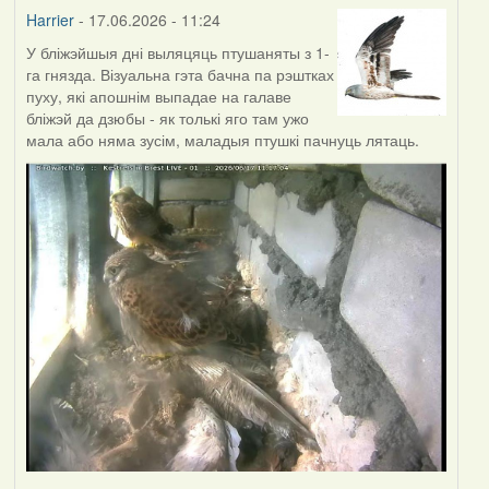
Harrier
- 17.06.2026 - 11:24
У бліжэйшыя дні выляцяць птушаняты з 1-
га гнязда. Візуальна гэта бачна па рэштках
пуху, які апошнім выпадае на галаве
бліжэй да дзюбы - як толькі яго там ужо
мала або няма зусім, маладыя птушкі пачнуць лятаць.