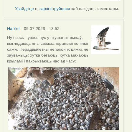
Увайдзіце
ці
зарэгіструйцеся
каб пакідаць каментары.
Harrier
- 09.07.2026 - 13:52
Ну і вось - увесь пух у птушанят выпаў,
выглядаюць яны свежааперанымі копіямі
самкі. Перадвылетны непакой іх цяжка не
заўважыць: хутка бегаюць, хутка махаюць
крыламі і пакрыкваюць час ад часу: