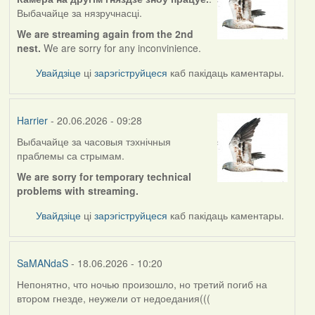
Выбачайце за нязручнасці.
We are streaming again from the 2nd
nest.
We are sorry for any inconvinience.
Увайдзіце
ці
зарэгіструйцеся
каб пакідаць каментары.
Harrier
- 20.06.2026 - 09:28
Выбачайце за часовыя тэхнічныя
праблемы са стрымам.
We are sorry for temporary technical
problems with streaming.
Увайдзіце
ці
зарэгіструйцеся
каб пакідаць каментары.
SaMANdaS
- 18.06.2026 - 10:20
Непонятно, что ночью произошло, но третий погиб на
втором гнезде, неужели от недоедания(((