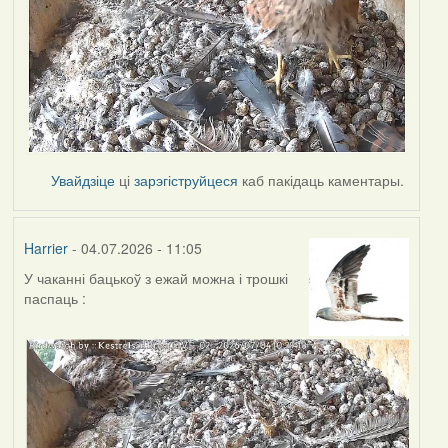
Увайдзіце
ці
зарэгіструйцеся
каб пакідаць каментары.
Harrier
- 04.07.2026 - 11:05
У чаканні бацькоў з ежай можна і трошкі
паспаць :