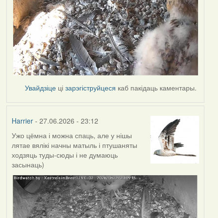
Увайдзіце
ці
зарэгіструйцеся
каб пакідаць каментары.
Harrier
- 27.06.2026 - 23:12
Ужо цёмна і можна спаць, але у нішы
лятае вялікі начны матыль і птушаняты
ходзяць туды-сюды і не думаюць
засынаць)