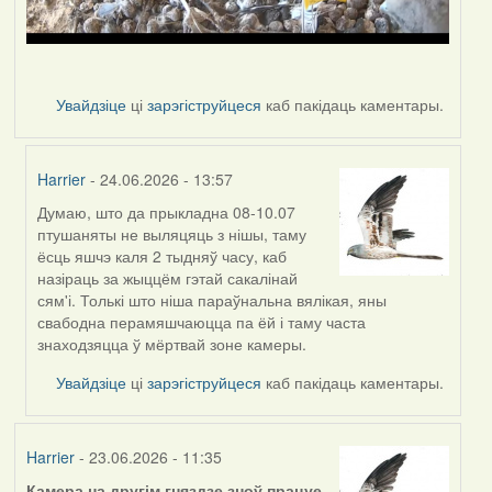
Увайдзіце
ці
зарэгіструйцеся
каб пакідаць каментары.
Harrier
- 24.06.2026 - 13:57
Думаю, што да прыкладна 08-10.07
In
птушаняты не выляцяць з нішы, таму
reply
ёсць яшчэ каля 2 тыдняў часу, каб
to
назіраць за жыццём гэтай сакалінай
by
сям'і. Толькі што ніша параўнальна вялікая, яны
nasta
свабодна перамяшчаюцца па ёй і таму часта
знаходзяцца ў мёртвай зоне камеры.
Увайдзіце
ці
зарэгіструйцеся
каб пакідаць каментары.
Harrier
- 23.06.2026 - 11:35
Камера на другім гняздзе зноў працуе.
.