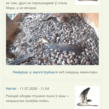
яе сам, другі не перашкаджае ў гэтым.
Мара, а не вячэра)
Увайдзіце
ці
зарэгіструйцеся
каб пакідаць каментары.
Harrier
- 11.07.2026 - 11:04
Раніцай абодва птушаня яшчэ ў нішы +
некранутая палёўка побач.