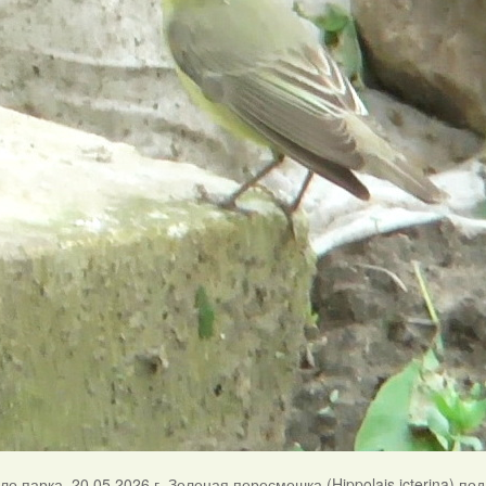
о парка. 20.05.2026 г. Зеленая пересмешка (Hippolais icterina) по