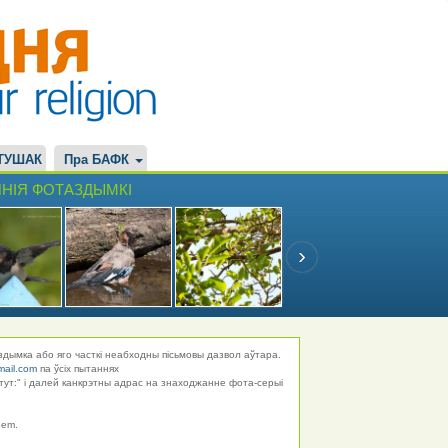
ТУШАК
Пра БАФК
НІЯ ФОТАЗДЫМКІ
здымка або яго часткі неабходны пісьмовы дазвол аўтара.
mail.com
па ўсіх пытаннях
тут:" і далей канкрэтны адрас на знаходжанне фота-серыі
hem.