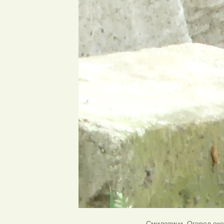
Смиловичи. Огород окол