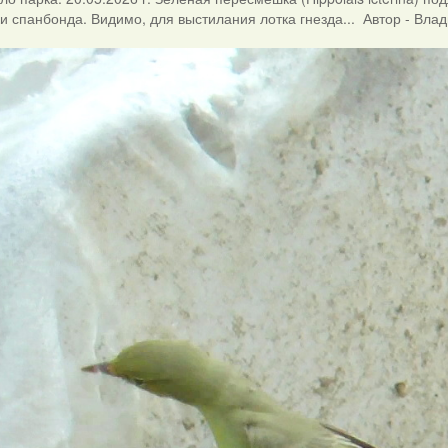
и спанбонда. Видимо, для выстилания лотка гнезда... Автор - Вла