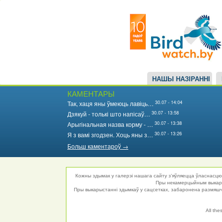
Main
Перайсці
да
navigation
асноўнага
змесціва
НАШЫ НАЗІРАННІ
КАМЕНТАРЫ
30.07 - 14:04
Так, хаця яны ўмеюць лавіць…
30.07 - 13:58
Дзякуй - толькі што напісаў…
30.07 - 13:38
Арыгінальная назва корму - …
30.07 - 13:26
Я з вамі згодзен. Хоць яны з…
Больш каментароў →
Кожны здымак у галерэі нашага сайту з'яўляецца ўласнасцю 
Пры некамерцыйным выкарыс
Пры выкарыстанні здымкаў у сацсетках, забаронена размяшча
All the