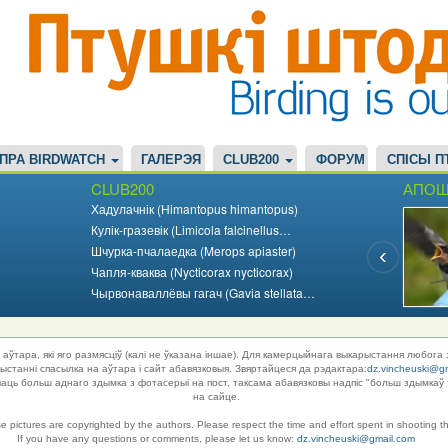
ПРА BIRDWATCH
ГАЛЕРЭЯ
CLUB200
ФОРУМ
СПІСЫ П
CLUB200
АПОШ
Хадулачнік (Himantopus himantopus)
Кулік-гразевік (Limicola falcinellus…
Шчурка-пчалаедка (Merops apiaster)
Чапля-кваква (Nycticorax nycticorax)
Чырвонаваллёвы гагач (Gavia stellata…
аўтара, які яго размясціў (калі не ўказана іншае). Для камерцыйнага выкарыстання любога 
танні спасылка на аўтара і сайт абавязковыя. Звяртайцеся да рэдактара:
dz.vincheuski@g
ць больш аднаго здымка з фотасерыі на пост, таксама абавязковы надпіс "больш здымкаў 
на сайце.
se pictures are copyrighted by the authors. Please respect the time and effort spent in shooting t
If you have any questions or comments, please let us know:
dz.vincheuski@gmail.com