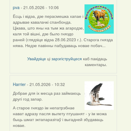
pva
- 21.05.2026 - 10:06
Ёсць і відэа, дзе перасмешка хапае і
адрывае кавалачкі спанбонда.
Цікава, што яны на тым жа агародзе,
каля той вішні, дзе было гняздо
раней (глядзіце відэа 28.06.2023 г.). Старога гнязда
няма. Недзе павінны пабудаваць новае побач...
Увайдзіце
ці
зарэгіструйцеся
каб пакідаць
каментары.
Harrier
- 21.05.2026 - 10:32
Д
обрае для іх месца раз займаюць
другі год запар.
А старое гняздо ім непатрэбнае
нават адразу пасля вылету птушанят - у ім можа
быць шмат эктапаразітаў і выгадней збудаваць
новае.