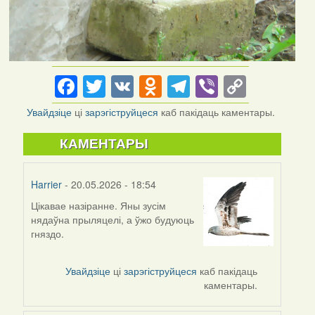
Facebook
Twitter
VK
Odnoklassniki
Telegram
Viber
Copy
Link
Увайдзіце
ці
зарэгіструйцеся
каб пакідаць каментары.
КАМЕНТАРЫ
Harrier
- 20.05.2026 - 18:54
Цікавае назіранне. Яны зусім
нядаўна прыляцелі, а ўжо будуюць
гняздо.
Увайдзіце
ці
зарэгіструйцеся
каб пакідаць
каментары.