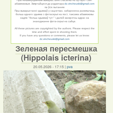
Пры некамерцыйным выкарыстанні спасылка на аўтара і сайт
абавязковыя. Звяртайцеся да рэдактара:
dz.vincheuski@gmail.com
па ўсіх пытаннях
Пры выкарыстанні здымкаў у сацсетках, забаронена размяшчаць
больш аднаго здымка з фотасерыі на пост, таксама абавязковы
надпіс "больш здымкаў тут:" і далей канкрэтны адрас на
знаходжанне фота-серыі на сайце.
All these pictures are copyrighted by the authors. Please respect the
time and effort spent in shooting them.
If you have any questions or comments, please let us know:
dz.vincheuski@gmail.com
Зеленая пересмешка
(Hippolais icterina)
20.05.2026 - 17:15
|
pva