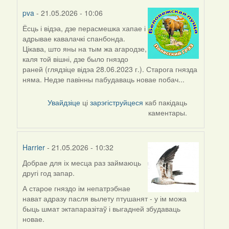
pva
- 21.05.2026 - 10:06
Ёсць і відэа, дзе перасмешка хапае і
адрывае кавалачкі спанбонда.
Цікава, што яны на тым жа агародзе,
каля той вішні, дзе было гняздо
раней (глядзіце відэа 28.06.2023 г.). Старога гнязда
няма. Недзе павінны пабудаваць новае побач...
Увайдзіце
ці
зарэгіструйцеся
каб пакідаць
каментары.
Harrier
- 21.05.2026 - 10:32
Д
обрае для іх месца раз займаюць
другі год запар.
А старое гняздо ім непатрэбнае
нават адразу пасля вылету птушанят - у ім можа
быць шмат эктапаразітаў і выгадней збудаваць
новае.