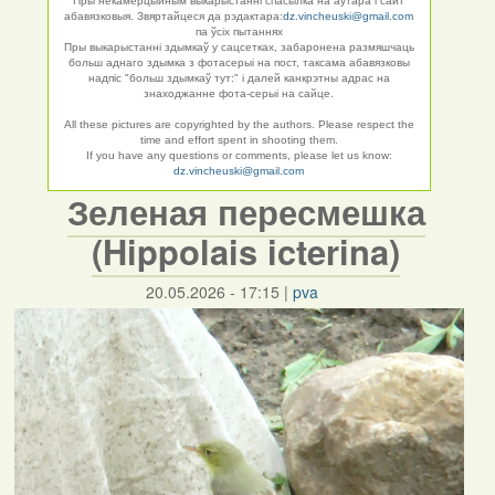
Пры некамерцыйным выкарыстанні спасылка на аўтара і сайт
абавязковыя. Звяртайцеся да рэдактара:
dz.vincheuski@gmail.com
па ўсіх пытаннях
Пры выкарыстанні здымкаў у сацсетках, забаронена размяшчаць
больш аднаго здымка з фотасерыі на пост, таксама абавязковы
надпіс "больш здымкаў тут:" і далей канкрэтны адрас на
знаходжанне фота-серыі на сайце.
All these pictures are copyrighted by the authors. Please respect the
time and effort spent in shooting them.
If you have any questions or comments, please let us know:
dz.vincheuski@gmail.com
Зеленая пересмешка
(Hippolais icterina)
20.05.2026 - 17:15
|
pva