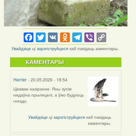
Facebook
Twitter
VK
Odnoklassniki
Telegram
Viber
Copy
Link
Увайдзіце
ці
зарэгіструйцеся
каб пакідаць каментары.
КАМЕНТАРЫ
Harrier
- 20.05.2026 - 18:54
Цікавае назіранне. Яны зусім
нядаўна прыляцелі, а ўжо будуюць
гняздо.
Увайдзіце
ці
зарэгіструйцеся
каб пакідаць
каментары.