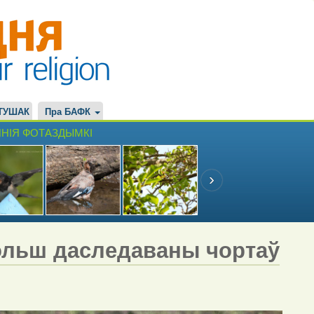
ТУШАК
Пра БАФК
НІЯ ФОТАЗДЫМКІ
ольш даследаваны чортаў