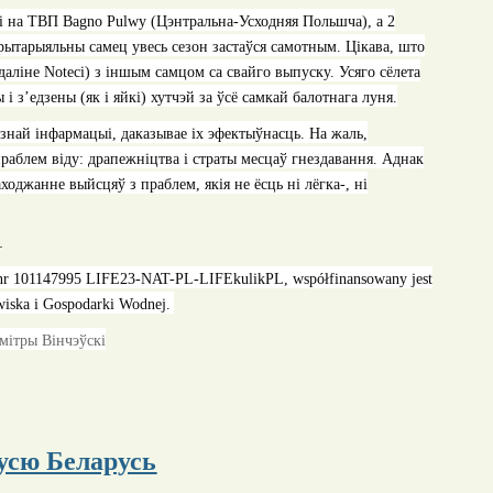
лі на ТВП
Bagn
о
Pulwy
(Цэнтральна-Усходняя Польшча)
, a 2
рытарыяльны самец увесь сезон застаўся самотным. Цікава, што
даліне
Noteci)
з іншым самцом са свайго выпуску. Усяго сёлета
 з’едзены (як і яйкі) хутчэй за ўсё самкай балотнага луня.
знай інфармацыі, даказывае іх эфектыўнасць. На жаль,
раблем віду: драпежніцтва і страты месцаў гнездавання. Аднак
ходжанне выйсцяў з праблем, якія не ёсць ні лёгка-, ні
-
nr 101147995 LIFE23-NAT-PL-LIFEkulikPL, współfinansowany jest
iska i Gospodarki Wodnej.
ьмітры Вінчэўскі
усю Беларусь