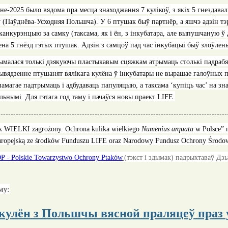
не-2025 было вядома пра месца знаходжання 7 кулікоў, з якіх 5 гнездава
у (Паўднёва-Усходняя Польшча). У 6 птушак быў партнёр, а яшчэ адзін тэ
канкурэнцыю за самку (таксама, як і ён, з інкубатара, але выпушчаную ў 
на 5 гнёзд гэтых птушак. Адзін з самцоў пад час інкубацыі быў злоўлены і
ымалася толькі дзякуючы пластыкавым сцяжкам атрымаць столькі падрабя
ывядзенне птушанят вялікага кулёна ў інкубатары не вырашае галоўных п
амагае падтрымаць і адбудаваць папуляцыю, а таксама ‘купіць час’ на зна
ьнымі. Для гэтага год таму і пачаўся новы праект
LIFE.
------------------------------------------------------------------------------------------
ik WIELKI zagrożony. Ochrona kulika wielkiego
Numenius arquata
w Polsce” 
uropejską ze środków Funduszu LIFE oraz Narodowy Fundusz Ochrony Środow
P - Polskie Towarzystwo Ochrony Ptaków
(тэкст і здымак) падрыхтаваў Дз
му:
 кулён з Польшчы вясной праляцеў праз 