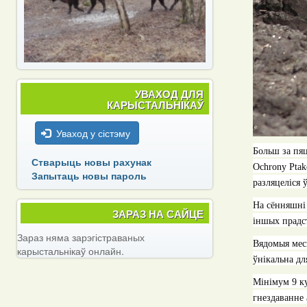
УВАХОД ДЛЯ
КАРЫСТАЛЬНІКАЎ
Уваход у сістэму
Больш за пяц
Стварыць новы рахунак
Ochrony Pta
Запытаць новы пароль
разляцеліся 
На сённяшні
ЗАРАЗ НА САЙЦЕ
іншых прадст
Зараз няма зарэгістраваных
Вядомыя месц
карыстальнікаў онлайн.
ўнікальна для
Мінімум 9 ку
гнездаванне 