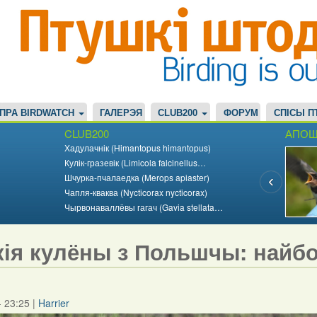
ПРА BIRDWATCH
ГАЛЕРЭЯ
CLUB200
ФОРУМ
СПІСЫ П
CLUB200
АПОШ
Хадулачнік (Himantopus himantopus)
Кулік-гразевік (Limicola falcinellus…
Шчурка-пчалаедка (Merops apiaster)
Чапля-кваква (Nycticorax nycticorax)
Чырвонаваллёвы гагач (Gavia stellata…
кія кулёны з Польшчы: найб
- 23:25
|
Harrier