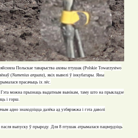
дзяйсняла Польскае таварыства аховы птушак (
Polskie Towarzystwo
лёнаў (
Numenius arquata
), якіх вывелі ў інкубатары. Яны
рымалася прасачыць іх лёс.
. Гэта можна прызнаць выдатным вынікам, таму што на прыкладзе
ыць і горш
.
чым адно знаходзіцца далёка ад узбярэжжа і гэта даволі
ы пасля выпуску ў прыроду. Для 8 птушак атрымалася пацвердзіць