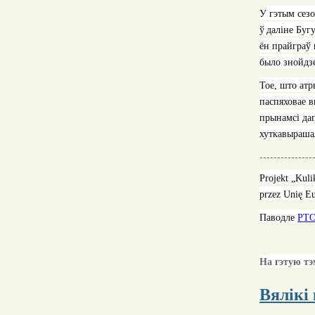
У гэтым сезо
ў
даліне Буг
ён прайграў 
было знойдзе
Тое, што атр
паспяховае в
прынамсі дап
хуткавырашал
---------------
Projekt „Kul
przez Unię E
Паводле
PTO
На гэтую тэ
Вялікі