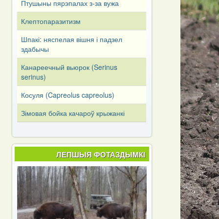
Птушыны пярэпалах з-за вужа
Клептопаразитизм
Шпакі: няспелая вішня і падзел
здабычы
Канареечный вьюрок (Serinus
serinus)
Косуля (Capreоlus capreоlus)
Зімовая бойка качароў крыжанкі
ЛЕПШЫЯ ФОТАЗДЫМКІ