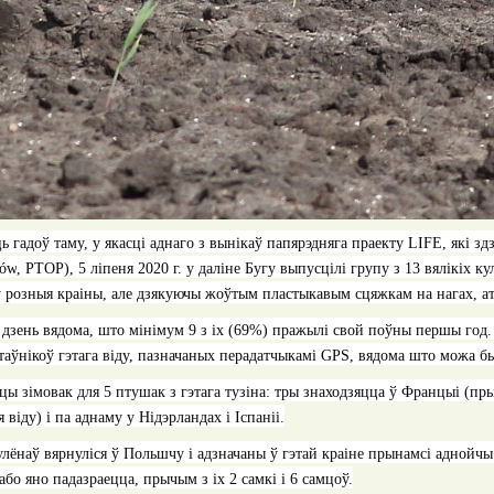
ь гадоў таму, у якасці аднаго з вынікаў папярэдняга праекту
LIFE
, які з
ków
, РТОР), 5 ліпеня 2020 г. у даліне Бугу выпусцілі групу з 13 вялікіх ку
ў розныя краіны, але дзякуючы жоўтым пластыкавым сцяжкам на нагах, ат
 дзень вядома, што мінімум 9 з іх (69%) пражылі свой поўны першы год
аўнікоў гэтага віду, пазначаных перадатчыкамі
GPS
, вядома што можа б
ы зімовак для 5 птушак з гэтага тузіна: тры знаходзяцца ў Францыі (пры
 віду) і па аднаму у Нідэрландах і Іспаніі.
лёнаў вярнуліся ў Польшчу і адзначаны ў гэтай краіне прынамсі аднойч
або яно падазраецца, прычым з іх 2 самкі і 6 самцоў.