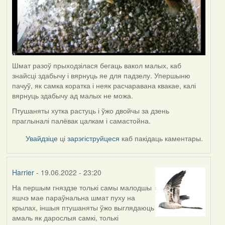
Шмат разоў прыходзілася бегаць вакол малых, каб
знайсці здабычу і вярнуць яе для падзелу. Упершыню
пачуў, як самка коратка і неяк расчаравана квакае, калі
вярнуць здабычу ад малых не можа.
Птушаняты хутка растуць і ўжо двойчы за дзень
праглыналі палёвак цалкам і самастойна.
Увайдзіце
ці
зарэгіструйцеся
каб пакідаць каментары.
Harrier
- 19.06.2022 - 23:20
На першым гняздзе толькі самы малодшы
яшчэ мае параўнальна шмат пуху на
крылах, іншыя птушаняты ўжо выглядаюць
амаль як дарослыя самкі, толькі