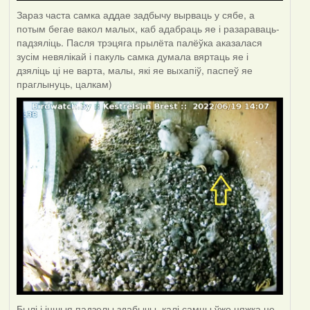
Зараз часта самка аддае задбычу вырваць у сябе, а
потым бегае вакол малых, каб адабраць яе і разараваць-
падзяліць. Пасля трэцяга прылёта палёўка аказалася
зусім невялікай і пакуль самка думала вяртаць яе і
дзяліць ці не варта, малы, які яе выхапіў, паспеў яе
праглынуць, цалкам)
Былі і іншыя падзелы здабычы, калі самцы ўжо цяжка не