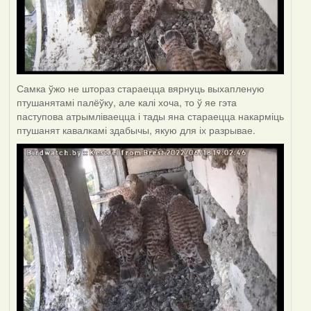
Самка ўжо не штораз стараецца вярнуць выхапленую
птушанятамі палёўку, але калі хоча, то ў яе гэта
паступова атрымліваецца і тады яна стараецца накарміць
птушанят кавалкамі здабычы, якую для іх разрывае.