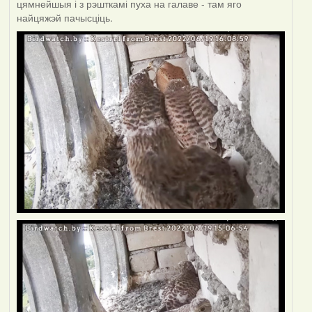
цямнейшыя і з рэшткамі пуха на галаве - там яго
найцяжэй пачысціць.