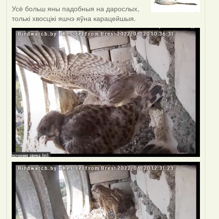
Усё больш яны падобныя на дарослых,
толькі хвосцікі яшчэ яўна карацейшыя.