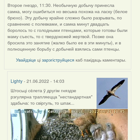
Второе гнездо, 11:30. Необычную добычу принесла
самка, могу ошибиться но весьма похожа на ласку (белое
брюхо). Эту добычу крайне сложно было разрывать, по
сравнению с полевками, и самка минут двадцать
боролось то с голодными птенцами, которые готовы были
маму съесть, то с твердокожей жертвой. Позже она
бросила это занятие (жалко было ее в эти минуты), и в
полноценную борьбу с добычей взялись сами птенцы.
Увайдзіце
ці
зарэгіструйцеся
каб пакідаць каментары.
Lighty
- 21.06.2022 - 14:03
Штосьці сёлета ў другім гняздзе
In
рэгулярна трапляецца "нестандартная"
reply
здабыча: то свіргуль, то шпак...
to
by
ZNR