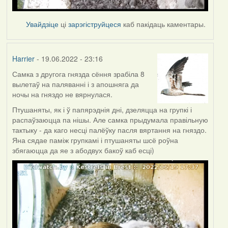
Увайдзіце
ці
зарэгіструйцеся
каб пакідаць каментары.
Harrier
- 19.06.2022 - 23:16
Самка з другога гнязда сёння зрабіла 8
вылетаў на паляванні і з апошняга да
ночы на гняздо не вярнулася.
Птушаняты, як і ў папярэднія дні, дзеляцца на групкі і
распаўзаюцца па нішы. Але самка прыдумала правільную
тактыку - да каго несці палёўку пасля вяртання на гняздо.
Яна сядае паміж групкамі і птушаняты шсё роўна
збягаюцца да яе з абодвух бакоў каб есці)