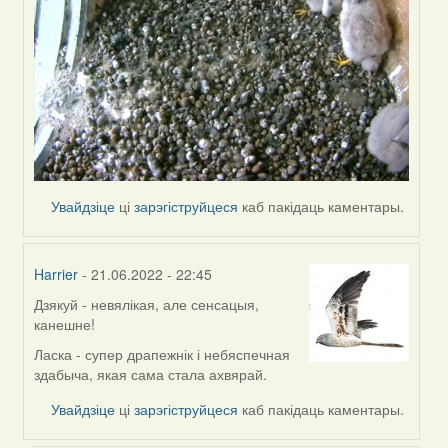
Увайдзіце
ці
зарэгіструйцеся
каб пакідаць каментары.
Harrier
- 21.06.2022 - 22:45
Дзякуй - невялікая, але сенсацыя,
In
канешне!
reply
to
Ласка - супер драпежнік і небяспечная
by
здабыча, якая сама стала ахвярай.
ZNR
Увайдзіце
ці
зарэгіструйцеся
каб пакідаць каментары.