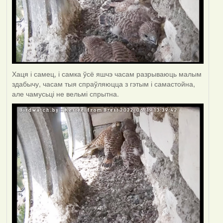
Хаця і самец, і самка ўсё яшчэ часам разрываюць малым
здабычу, часам тыя спраўляюцца з гэтым і самастойна,
але чамусьці не вельмі спрытна.