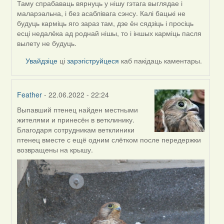
by
Таму спрабаваць вярнуць у нішу гэтага выглядае і
ZNR
маларэальна, і без асаблівага сэнсу. Калі бацькі не
будуць карміць яго зараз там, дзе ён сядзіць і просіць
есці недалёка ад роднай нішы, то і іншых карміць пасля
вылету не будуць.
Увайдзіце
ці
зарэгіструйцеся
каб пакідаць каментары.
Feather
- 22.06.2022 - 22:24
Выпавший птенец найден местными
In
жителями и принесён в ветклинику.
reply
Благодаря сотрудникам ветклиники
to
птенец вместе с ещё одним слётком после передержки
by
возвращены на крышу.
ZNR