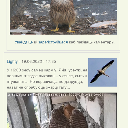
Увайдзіце
ці
зарэгіструйцеся
каб пакідаць каментары.
Lighty
- 19.06.2022 - 17:35
У 16:09 зноў самец карміў. Якія, усё-ткі, на
першым гняздзе выхаван... у сэнсе, сытыя
птушаняты. Не верашчаць, не дзяруцца,
нават не спрабуюць зжэрці тату...