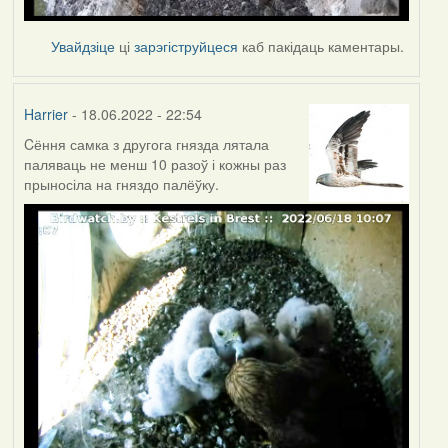
Увайдзіце
ці
зарэгіструйцеся
каб пакідаць каментары.
Harrier
- 18.06.2022 - 22:54
Cёння самка з другога гнязда лятала
паляваць не менш 10 разоў і кожны раз
прыносіла на гняздо палёўку.