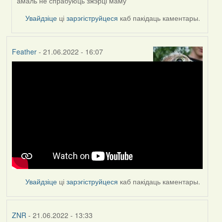
амаль не спрабуюць зжэрці маму
Увайдзіце
ці
зарэгіструйцеся
каб пакідаць каментары.
Feather
- 21.06.2022 - 16:07
Увайдзіце
ці
зарэгіструйцеся
каб пакідаць каментары.
ZNR
- 21.06.2022 - 13:33