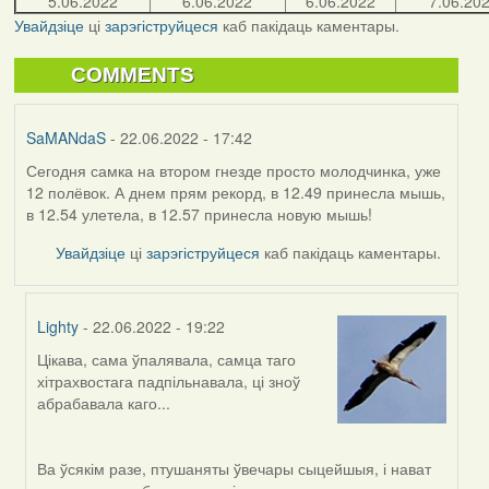
5.06.2022
6.06.2022
6.06.2022
7.06.20
Увайдзіце
ці
зарэгіструйцеся
каб пакідаць каментары.
COMMENTS
SaMANdaS
- 22.06.2022 - 17:42
Сегодня самка на втором гнезде просто молодчинка, уже
12 полёвок. А днем прям рекорд, в 12.49 принесла мышь,
в 12.54 улетела, в 12.57 принесла новую мышь!
Увайдзіце
ці
зарэгіструйцеся
каб пакідаць каментары.
Lighty
- 22.06.2022 - 19:22
Цікава, сама ўпалявала, самца таго
In
хітрахвостага падпільнавала, ці зноў
reply
абрабавала каго...
to
by
SaMANdaS
Ва ўсякім разе, птушаняты ўвечары сыцейшыя, і нават