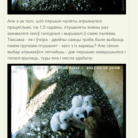
Але з-за таго, што першыя палёты атрымаліся
працяглымі, па 1,5 гадзіны, птушаняты кожны раз
аказваліся ізноў галодныя і вырывалі ў самкі палёвак.
Таксама - як і ўчора - двойчы самцы трэба было выбраць
паміж групкамі птушанят - каго з іх карміць? Але сёння
выбар атрымаўся лягчэйшы - дзе першымі заварушыліся і
пачалі крычаць, туды яна і несла здабычу.