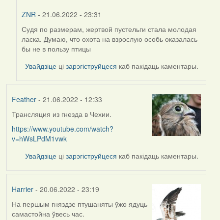
ZNR
- 21.06.2022 - 23:31
Судя по размерам, жертвой пустельги стала молодая
In
ласка. Думаю, что охота на взрослую особь оказалась
reply
бы не в пользу птицы
to
by
Увайдзіце
ці
зарэгіструйцеся
каб пакідаць каментары.
Harrier
Feather
- 21.06.2022 - 12:33
Трансляция из гнезда в Чехии.
https://www.youtube.com/watch?
v=hWsLPdM1vwk
Увайдзіце
ці
зарэгіструйцеся
каб пакідаць каментары.
Harrier
- 20.06.2022 - 23:19
На першым гняздзе птушаняты ўжо ядуць
самастойна ўвесь час.