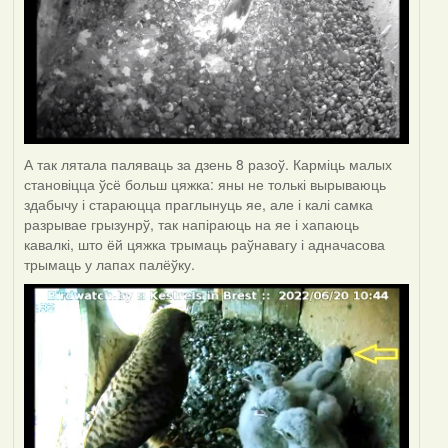
А так лятала паляваць за дзень 8 разоў. Карміць малых
становіцца ўсё больш цяжка: яны не толькі вырываюць
здабычу і стараюцца праглынуць яе, але і калі самка
разрывае грызунрў, так напіраюць на яе і хапаюць
кавалкі, што ёй цяжка трымаць раўнавагу і адначасова
трымаць у лапах палёўку.