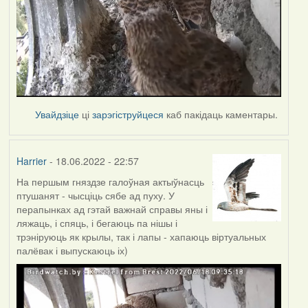
Увайдзіце
ці
зарэгіструйцеся
каб пакідаць каментары.
Harrier
- 18.06.2022 - 22:57
На першым гняздзе галоўная актыўнасць
птушанят - чысціць сябе ад пуху. У
перапынках ад гэтай важнай справы яны і
ляжаць, і спяць, і бегаюць па нішы і
трэніруюць як крылы, так і лапы - хапаюць віртуальных
палёвак і выпускаюць іх)