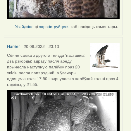
Увайдзіце
ці
зарэгіструйцеся
каб пакідаць каментары.
Harrier
- 20.06.2022 - 23:13
Сёння самка з другога гнязда 'паставіла'
два рэкорды: адразу пасля абеду
прынесла наступную палёўку праз 20
хвілін пасля папярэдняй, а ўвечары
адляцела каля 17:50 і вярнулася з палёўкай толькі праз 4
гадзіны, у 21:55.