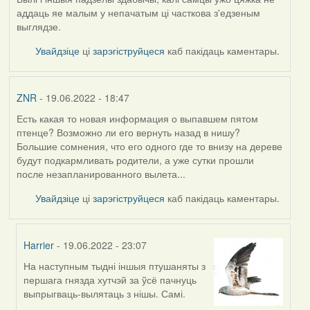
аддаць яе малым у непачатым ці часткова з'едзеным
выглядзе.
Увайдзіце
ці
зарэгіструйцеся
каб пакідаць каментары.
ZNR
- 19.06.2022 - 18:47
Есть какая то новая информация о выпавшем пятом
птенце? Возможно ли его вернуть назад в нишу?
Большие сомнения, что его одного где то внизу на дереве
будут подкармливать родители, а уже сутки прошли
после незапланированного вылета...
Увайдзіце
ці
зарэгіструйцеся
каб пакідаць каментары.
Harrier
- 19.06.2022 - 23:07
На наступным тыдні іншыя птушаняты з
In
першага гнязда хутчэй за ўсё пачнуць
reply
выпрыгваць-вылятаць з нішы. Самі.
to