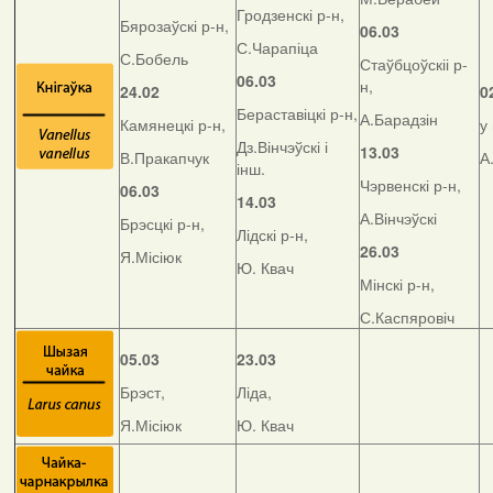
Гродзенскі р-н,
Бярозаўскі р-н,
06.03
С.Чарапіца
С.Бобель
Стаўбцоўскіі р-
06.03
н,
24.02
0
Бераставіцкі р-н,
А.Барадзін
Камянецкі р-н,
у
Дз.Вінчэўскі і
13.03
В.Пракапчук
А
інш.
Чэрвенскі р-н,
06.03
14.03
А.Вінчэўскі
Брэсцкі р-н,
Лідскі р-н,
26.03
Я.Місіюк
Ю. Квач
Мінскі р-н,
С.Каспяровіч
05.03
23.03
Брэст,
Ліда,
Я.Місіюк
Ю. Квач