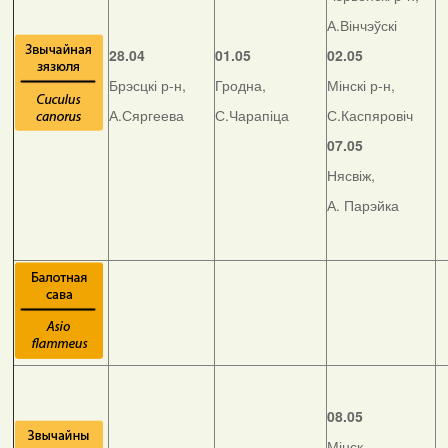
А.Вінчэўскі
28.04
01.05
02.05
Брэсцкі р-н,
Гродна,
Мінскі р-н,
А.Сяргеева
С.Чарапіца
С.Каспяровіч
07.05
Нясвіж,
А. Парэйка
08.05
Мінск,