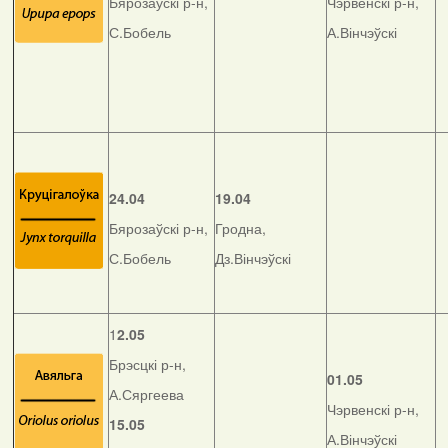
Бярозаўскі р-н,
Чэрвенскі р-н,
С.Бобель
А.Вінчэўскі
24.04
19.04
Бярозаўскі р-н,
Гродна,
С.Бобель
Дз.Вінчэўскі
1
2.05
Брэсцкі р-н,
01.05
А.Сяргеева
Чэрвенскі р-н,
15.05
А.Вінчэўскі