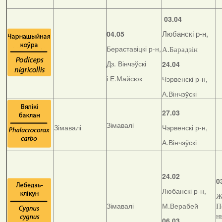
03.04
04.05
Любанскі р-н,
Бераставіцкі р-н,
А.Барадзін
Дз. Вінчэўскі
24.04
і Е.Майсюк
Чэрвенскі р-н,
А.Вінчэўскі
27.03
Зімавалі
Зімавалі
Чэрвенскі р-н,
А.Вінчэўскі
24.02
0
Любанскі р-н,
Ж
Зімавалі
М.Верабей
П
н
06.03