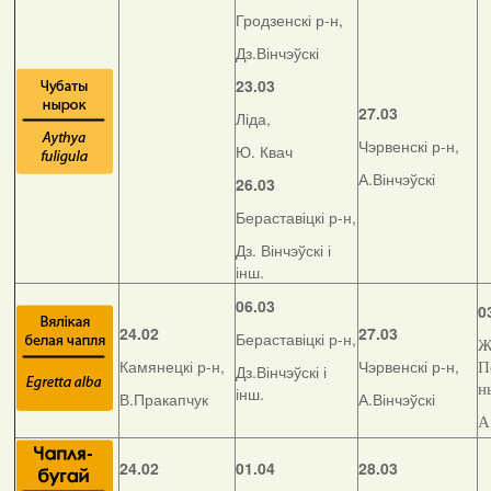
Гродзенскі р-н,
Дз.Вінчэўскі
23.03
27.03
Ліда,
Чэрвенскі р-н,
Ю. Квач
А.Вінчэўскі
26.03
Бераставіцкі р-н,
Дз. Вінчэўскі і
інш.
06.03
0
24.02
27.03
Бераставіцкі р-н,
Ж
Камянецкі р-н,
Чэрвенскі р-н,
П
Дз.Вінчэўскі і
н
інш.
В.Пракапчук
А.Вінчэўскі
А
24.02
01.04
28.03