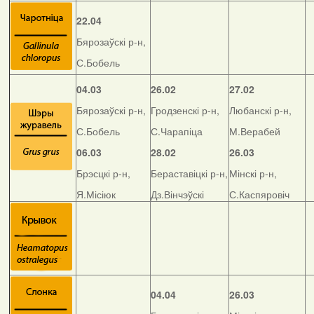
22.04
Бярозаўскі р-н,
С.Бобель
04.03
26.02
27.02
Бярозаўскі р-н,
Гродзенскі р-н,
Любанскі р-н,
С.Бобель
С.Чарапіца
М.Верабей
06.03
28.02
26.03
Брэсцкі р-н,
Бераставіцкі р-н,
Мінскі р-н,
Я.Місіюк
Дз.Вінчэўскі
С.Каспяровіч
04.04
26.03