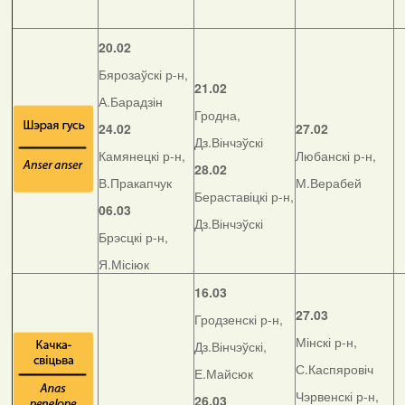
20.02
Бярозаўскі р-н,
21.02
А.Барадзін
Гродна,
24.02
27.02
Дз.Вінчэўскі
Камянецкі р-н,
Любанскі р-н,
28.02
В.Пракапчук
М.Верабей
Бераставіцкі р-н,
06.03
Дз.Вінчэўскі
Брэсцкі р-н,
Я.Місіюк
16.03
27.03
Гродзенскі р-н,
Мінскі р-н,
Дз.Вінчэўскі,
С.Каспяровіч
Е.Майсюк
Чэрвенскі р-н,
26.03