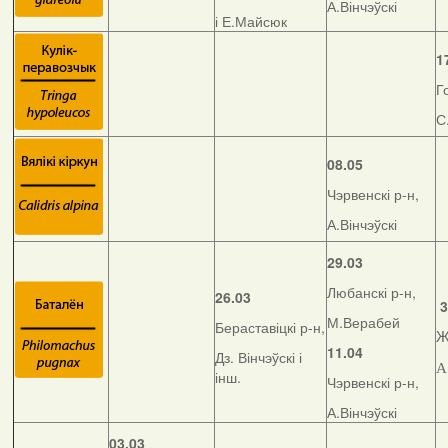
А.Вінчэўскі
і Е.Майсюк
1
Г
С
08.05
Чэрвенскі р-н,
А.Вінчэўскі
29.03
Любанскі р-н,
26.03
3
М.Верабей
Бераставіцкі р-н,
Ж
11.04
Дз. Вінчэўскі і
А
інш.
Чэрвенскі р-н,
А.Вінчэўскі
03.03