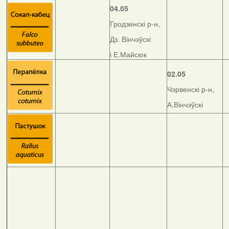
04.05
Гродзенскі р-н,
Дз. Вінчэўскі
і Е.Майсюк
02.05
Чэрвенскі р-н,
А.Вінчэўскі