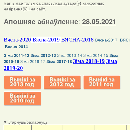
магчымае толькі са спасылкай аўтара(ў) канкрэтных
назірання(ў) і на сайт.
:
Апошняе абнаўленне
28.05.2021
Вясна-2020
Вясна-2019
ВЯСНА-2018
Вясна-2017
ВЯСН
Вясна-2014
Зіма 2011-12
Зіма 2012-13
Зіма 2013-14
Зіма 2014-15
Зіма
Зіма 2018-19
Зіма
2015-16
Зіма 2016-17
Зіма 2017-18
2019-20
Згарнуць/разгарнуць