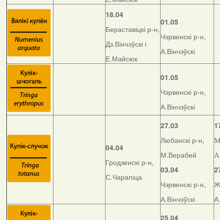
18.04
01.05
Бераставіцкі р-н,
Чэрвенскі р-н,
Дз.Вінчэўскі і
А.Вінчэўскі
Е.Майсюк
01.05
Чэрвенскі р-н,
А.Вінчэўскі
27.03
1
Любанскі р-н,
М
04.04
М.Верабей
А
Гродзенскі р-н,
03.04
2
С.Чарапіца
Чэрвенскі р-н,
Ж
А.Вінчэўскі
А
25.04