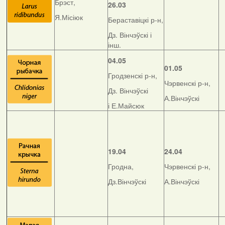
Брэст,
26.03
Я.Місіюк
Бераставіцкі р-н,
Дз. Вінчэўскі і
інш.
04.05
01.05
Гродзенскі р-н,
Чэрвенскі р-н,
Дз. Вінчэўскі
А.Вінчэўскі
і Е.Майсюк
19.04
24.04
Гродна,
Чэрвенскі р-н,
Дз.Вінчэўскі
А.Вінчэўскі