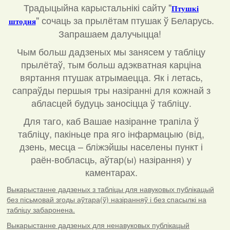
Традыцыйна карыстальнікі сайту "
Птушкі
"
сочаць за прылётам птушак ў Беларусь.
штодня
Запрашаем далучыцца!
Чым больш дадзеных мы занясем у табліцу
прылётаў, тым больш адэкватная карціна
вяртання птушак атрымаецца. Як і летась,
сапраўды першыя тры назіранні для кожнай з
абласцей будуць заносіцца ў табліцу.
Для таго, каб Вашае назіранне трапіла ў
табліцу, пакіньце пра яго інфармацыю (від,
дзень, месца – бліжэйшы населены пункт і
раён-вобласць, аўтар(ы) назірання) у
каментарах
.
Выкарыстанне дадзеных з табліцы для навуковых публікацый
без пісьмовай згоды аўтара(ў) назіранняў і без спасылкі на
табліцу забаронена.
Выкарыстанне дадзеных для ненавуковых публікацый