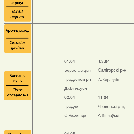
01.04
03.04
Бераставіцкі і
Салігорскі р-н,
Гродзенскі р-н,
А.Барадзін
Дз.Вінчэўскі
02.04
11.04
Гродна,
Чэрвенскі р-н,
С.Чарапіца
А.Вінчэўскі
04.05