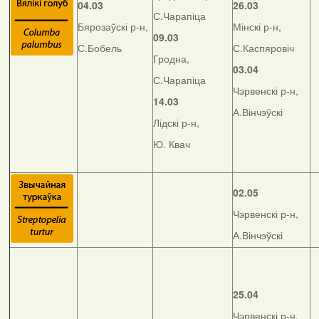
04.03
26.03
С.Чарапіца
Бярозаўскі р-н,
Мінскі р-н,
09.03
С.Бобель
С.Каспяровіч
Гродна,
03.04
С.Чарапіца
Чэрвенскі р-н,
14.03
А.Вінчэўскі
Лідскі р-н,
Ю. Квач
02.05
Чэрвенскі р-н,
А.Вінчэўскі
25.04
Чэрвенскі р-н,