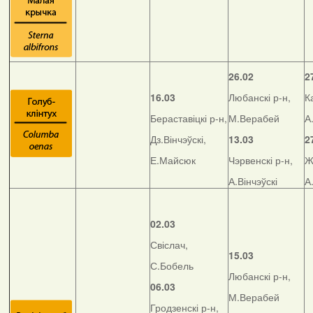
26.02
2
16.03
Любанскі р-н,
К
Бераставіцкі р-н,
М.Верабей
А
Дз.Вінчэўскі,
13.03
2
Е.Майсюк
Чэрвенскі р-н,
Ж
А.Вінчэўскі
А
02.03
Свіслач,
15.03
С.Бобель
Любанскі р-н,
06.03
М.Верабей
Гродзенскі р-н,