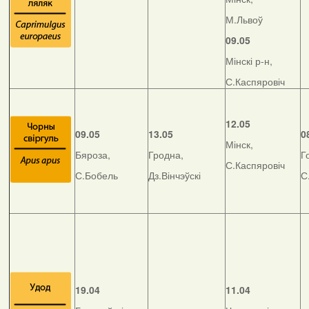
М.Львоў
09.05
Мінскі р-н,
С.Каспяровіч
12.05
09.05
13.05
0
Мінск,
Бяроза,
Гродна,
Г
С.Каспяровіч
С.Бобель
Дз.Вінчэўскі
С
19.04
11.04