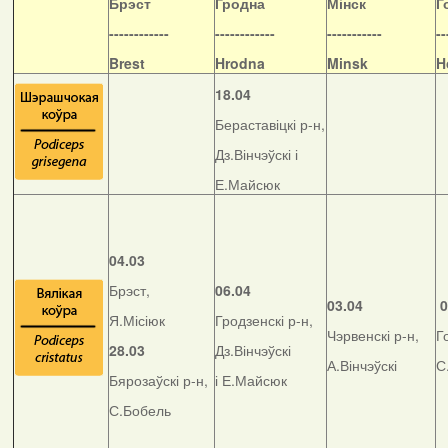
Б
рэст
Гродна
Мінск
Г
------------
------------
-----------
--
Brest
Hrodna
Minsk
H
18.04
Бераставіцкі р-н,
Дз.Вінчэўскі і
Е.Майсюк
04.03
Брэст,
06.04
03.04
0
Я.Місіюк
Гродзенскі р-н,
Чэрвенскі р-н,
Г
28.03
Дз.Вінчэўскі
А.Вінчэўскі
С
Бярозаўскі р-н,
і Е.Майсюк
С.Бобель