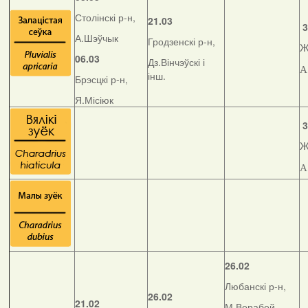
Столінскі р-н,
21.03
3
А.Шэўчык
Гродзенскі р-н,
Ж
06.03
Дз.Вінчэўскі і
А
інш.
Брэсцкі р-н,
Я.Місіюк
3
Ж
А
26.02
Любанскі р-н,
26.02
21.02
М.Верабей