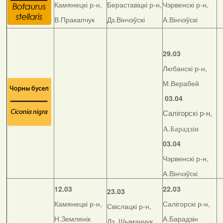
Камянецкі р-н,
Бераставіцкі р-н,
Чэрвенскі р-н,
В.Пракапчук
Дз.Вінчэўскі
А.Вінчэўскі
29.03
Любанскі р-н,
М.Верабей
03.04
Салігорскі р-н,
А.Барадзін
03.04
Чэрвенскі р-н,
А.Вінчэўскі
12.03
22.03
23.03
Камянецкі р-н,
Салігорскі р-н,
Свіслацкі р-н,
Н.Землянік
А.Барадзін
Дз. Шыманчук