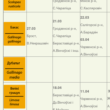
Гродзенскі р-н,
Мінскі р-н,
С.Чарапіца
С.Каспяровіч
22.03
21.03
Салігорскі р-н,
27.03
Гродзенскі р-н,
А.Барадзін
Брэст,
С.Чарапіца
03.04
В.Некрашэвіч
Бераставіцкі р-н,
Чэрвенскі р-н,
А.Вінчэўскі і інш.
А.Вінчэўскі
18.04
3
11.04
Бераставіцкі р-н,
Чэрвенскі р-н,
Ж
Дз.Вінчэўскі і
А.Вінчэўскі
А
Е.Майсюк