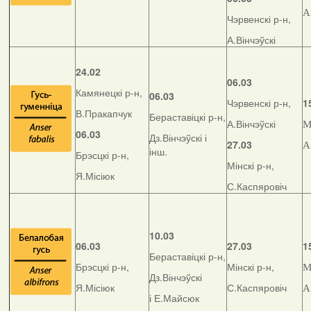
А
Чэрвенскі р-н,
А.Вінчэўскі
24.02
06.03
Камянецкі р-н,
06.03
Чэрвенскі р-н,
1
В.Пракапчук
Бераставіцкі р-н,
А.Вінчэўскі
М
06.03
Дз.Вінчэўскі і
27.03
А
інш.
Брэсцкі р-н,
Мінскі р-н,
Я.Місіюк
С.Каспяровіч
10.03
06.03
27.03
1
Бераставіцкі р-н,
Брэсцкі р-н,
Мінскі р-н,
М
Дз.Вінчэўскі
Я.Місіюк
С.Каспяровіч
А
і Е.Майсюк