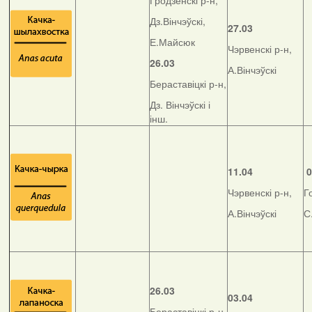
Гродзенскі р-н,
Дз.Вінчэўскі,
27.03
Е.Майсюк
Чэрвенскі р-н,
26.03
А.Вінчэўскі
Бераставіцкі р-н,
Дз. Вінчэўскі і
інш.
11.04
0
Чэрвенскі р-н,
Г
А.Вінчэўскі
С
26.03
03.04
Бераставіцкі р-н,