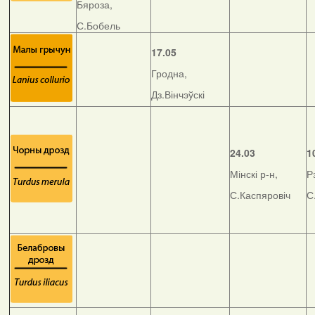
Бяроза,
С.Бобель
17.05
Гродна,
Дз.Вінчэўскі
24.03
1
Мінскі р-н,
Р
С.Каспяровіч
С