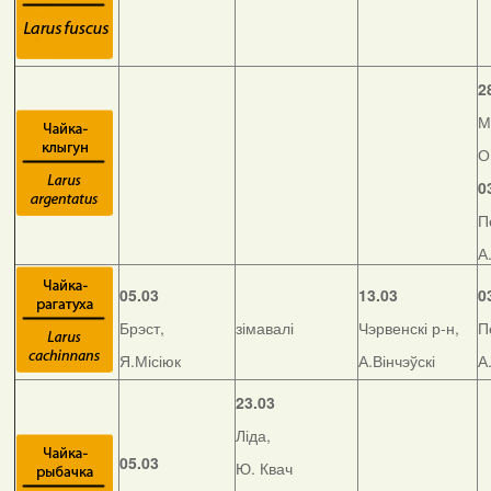
2
М
О
0
П
А
05.03
13.03
0
Брэст,
зімавалі
Чэрвенскі р-н,
П
Я.Місіюк
А.Вінчэўскі
А
23.03
Ліда,
05.03
Ю. Квач