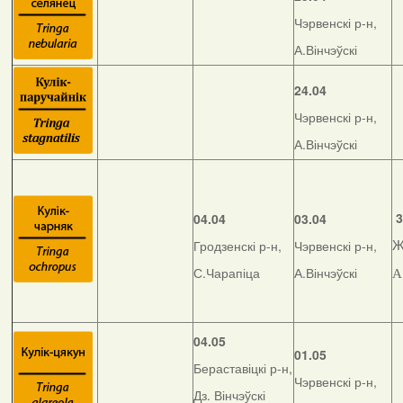
Чэрвенскі р-н,
А.Вінчэўскі
24.04
Чэрвенскі р-н,
А.Вінчэўскі
3
04.04
03.04
Гродзенскі р-н,
Чэрвенскі р-н,
Ж
С.Чарапіца
А.Вінчэўскі
А
04.05
01.05
Бераставіцкі р-н,
Чэрвенскі р-н,
Дз. Вінчэўскі