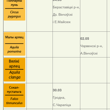
Бераставіцкі р-н,
Дз. Вінчэўскі
і Е.Майсюк
02.05
Чэрвенскі р-н,
А.Вінчэўскі
30.03
Гродна,
С.Чарапіца