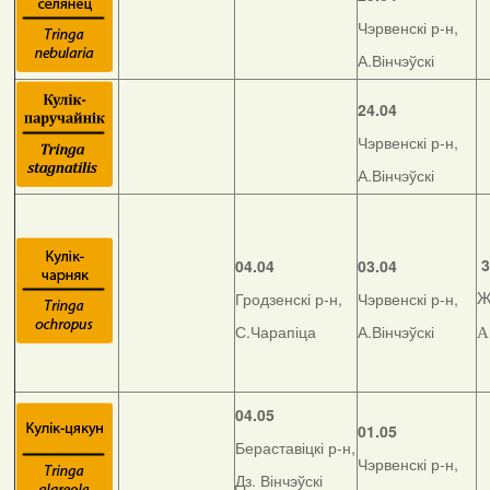
Чэрвенскі р-н,
А.Вінчэўскі
24.04
Чэрвенскі р-н,
А.Вінчэўскі
3
04.04
03.04
Гродзенскі р-н,
Чэрвенскі р-н,
Ж
С.Чарапіца
А.Вінчэўскі
А
04.05
01.05
Бераставіцкі р-н,
Чэрвенскі р-н,
Дз. Вінчэўскі