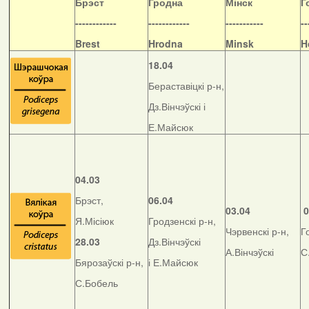
Б
рэст
Гродна
Мінск
Г
------------
------------
-----------
--
Brest
Hrodna
Minsk
H
18.04
Бераставіцкі р-н,
Дз.Вінчэўскі і
Е.Майсюк
04.03
Брэст,
06.04
03.04
0
Я.Місіюк
Гродзенскі р-н,
Чэрвенскі р-н,
Г
28.03
Дз.Вінчэўскі
А.Вінчэўскі
С
Бярозаўскі р-н,
і Е.Майсюк
С.Бобель