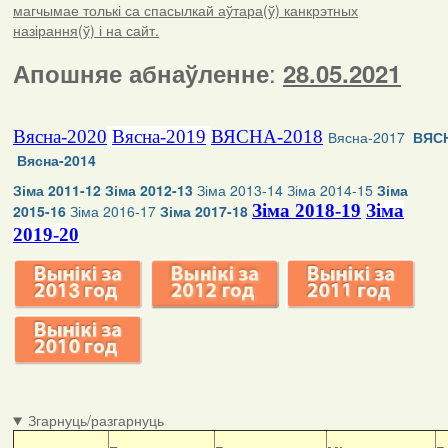
магчымае толькі са спасылкай аўтара(ў) канкрэтных
назірання(ў) і на сайт.
:
Апошняе абнаўленне
28.05.2021
Вясна-2020
Вясна-2019
ВЯСНА-2018
Вясна-2017
ВЯСН
Вясна-2014
Зіма 2011-12
Зіма 2012-13
Зіма 2013-14
Зіма 2014-15
Зіма
Зіма 2018-19
Зіма
2015-16
Зіма 2016-17
Зіма 2017-18
2019-20
Згарнуць/разгарнуць