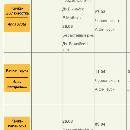
Гродзенскі р-н,
Дз.Вінчэўскі,
27.03
Е.Майсюк
Чэрвенскі р-н,
26.03
А.Вінчэўскі
Бераставіцкі р-н,
Дз. Вінчэўскі і
інш.
11.04
0
Чэрвенскі р-н,
Г
А.Вінчэўскі
С
26.03
03.04
Бераставіцкі р-н,