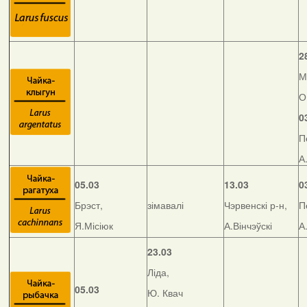
2
М
О
0
П
А
05.03
13.03
0
Брэст,
зімавалі
Чэрвенскі р-н,
П
Я.Місіюк
А.Вінчэўскі
А
23.03
Ліда,
05.03
Ю. Квач