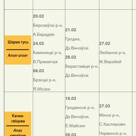
20.02
Бярозаўскі р-н,
21.02
А.Барадзін
Гродна,
24.02
27.02
Дз.Вінчэўскі
Камянецкі р-н,
Любанскі р-н,
28.02
В.Пракапчук
М.Верабей
Бераставіцкі р-н,
06.03
Дз.Вінчэўскі
Брэсцкі р-н,
Я.Місіюк
16.03
27.03
Гродзенскі р-н,
Мінскі р-н,
Дз.Вінчэўскі,
С.Каспяровіч
Е.Майсюк
Чэрвенскі р-н,
26.03