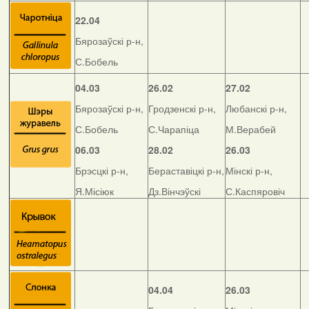
22.04
Бярозаўскі р-н,
С.Бобель
04.03
26.02
27.02
Бярозаўскі р-н,
Гродзенскі р-н,
Любанскі р-н,
С.Бобель
С.Чарапіца
М.Верабей
06.03
28.02
26.03
Брэсцкі р-н,
Бераставіцкі р-н,
Мінскі р-н,
Я.Місіюк
Дз.Вінчэўскі
С.Каспяровіч
04.04
26.03