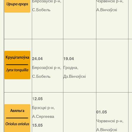
Бярозаўскі р-н,
Чэрвенскі р-н,
С.Бобель
А.Вінчэўскі
24.04
19.04
Бярозаўскі р-н,
Гродна,
С.Бобель
Дз.Вінчэўскі
1
2.05
Брэсцкі р-н,
01.05
А.Сяргеева
Чэрвенскі р-н,
15.05
А.Вінчэўскі