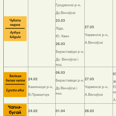
Гродзенскі р-н,
Дз.Вінчэўскі
23.03
27.03
Ліда,
Чэрвенскі р-н,
Ю. Квач
А.Вінчэўскі
26.03
Бераставіцкі р-н,
Дз. Вінчэўскі і
інш.
06.03
0
24.02
27.03
Бераставіцкі р-н,
Ж
Камянецкі р-н,
Чэрвенскі р-н,
П
Дз.Вінчэўскі і
н
інш.
В.Пракапчук
А.Вінчэўскі
А
24.02
01.04
28.03