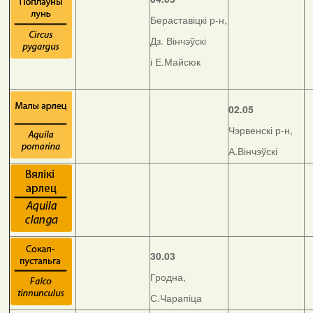
Бераставіцкі р-н,
Дз. Вінчэўскі
і Е.Майсюк
02.05
Чэрвенскі р-н,
А.Вінчэўскі
30.03
Гродна,
С.Чарапіца