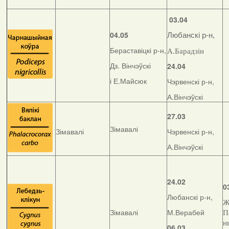
03.04
04.05
Любанскі р-н,
Бераставіцкі р-н,
А.Барадзін
Дз. Вінчэўскі
24.04
і Е.Майсюк
Чэрвенскі р-н,
А.Вінчэўскі
27.03
Зімавалі
Зімавалі
Чэрвенскі р-н,
А.Вінчэўскі
24.02
0
Любанскі р-н,
Ж
Зімавалі
М.Верабей
П
н
06.03