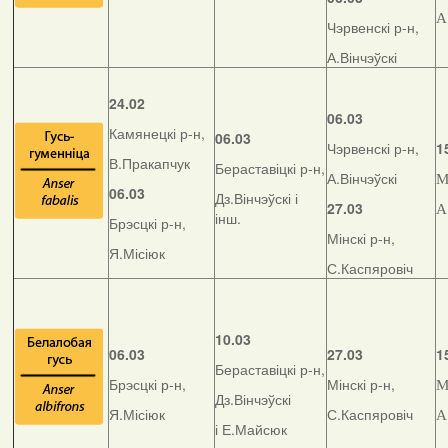
А
Чэрвенскі р-н,
А.Вінчэўскі
24.02
06.03
Камянецкі р-н,
06.03
Чэрвенскі р-н,
1
В.Пракапчук
Бераставіцкі р-н,
А.Вінчэўскі
М
06.03
Дз.Вінчэўскі і
27.03
А
інш.
Брэсцкі р-н,
Мінскі р-н,
Я.Місіюк
С.Каспяровіч
10.03
06.03
27.03
1
Бераставіцкі р-н,
Брэсцкі р-н,
Мінскі р-н,
М
Дз.Вінчэўскі
Я.Місіюк
С.Каспяровіч
А
і Е.Майсюк