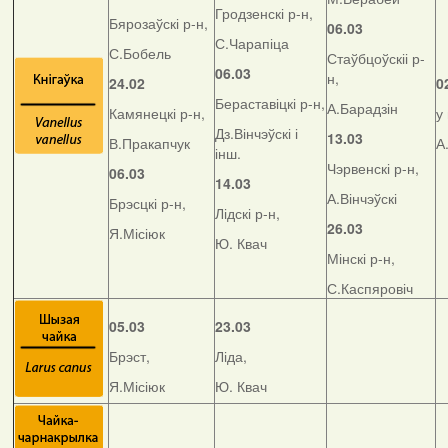
Гродзенскі р-н,
Бярозаўскі р-н,
06.03
С.Чарапіца
С.Бобель
Стаўбцоўскіі р-
06.03
н,
24.02
0
Бераставіцкі р-н,
А.Барадзін
Камянецкі р-н,
у
Дз.Вінчэўскі і
13.03
В.Пракапчук
А
інш.
Чэрвенскі р-н,
06.03
14.03
А.Вінчэўскі
Брэсцкі р-н,
Лідскі р-н,
26.03
Я.Місіюк
Ю. Квач
Мінскі р-н,
С.Каспяровіч
05.03
23.03
Брэст,
Ліда,
Я.Місіюк
Ю. Квач