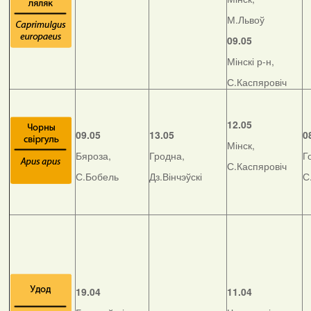
М.Львоў
09.05
Мінскі р-н,
С.Каспяровіч
12.05
09.05
13.05
0
Мінск,
Бяроза,
Гродна,
Г
С.Каспяровіч
С.Бобель
Дз.Вінчэўскі
С
19.04
11.04