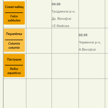
04.05
Гродзенскі р-н,
Дз. Вінчэўскі
і Е.Майсюк
02.05
Чэрвенскі р-н,
А.Вінчэўскі