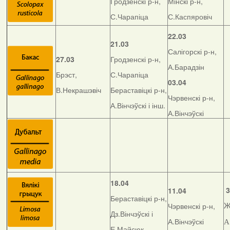
Гродзенскі р-н,
Мінскі р-н,
С.Чарапіца
С.Каспяровіч
22.03
21.03
Салігорскі р-н,
27.03
Гродзенскі р-н,
А.Барадзін
Брэст,
С.Чарапіца
03.04
В.Некрашэвіч
Бераставіцкі р-н,
Чэрвенскі р-н,
А.Вінчэўскі і інш.
А.Вінчэўскі
18.04
3
11.04
Бераставіцкі р-н,
Чэрвенскі р-н,
Ж
Дз.Вінчэўскі і
А.Вінчэўскі
А
Е.Майсюк