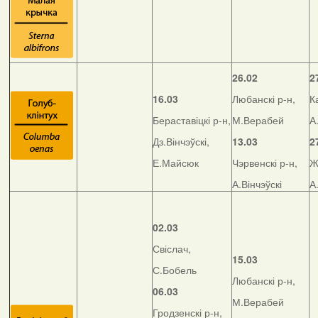
26.02
2
16.03
Любанскі р-н,
К
Бераставіцкі р-н,
М.Верабей
А
Дз.Вінчэўскі,
13.03
2
Е.Майсюк
Чэрвенскі р-н,
Ж
А.Вінчэўскі
А
02.03
Свіслач,
15.03
С.Бобель
Любанскі р-н,
06.03
М.Верабей
Гродзенскі р-н,