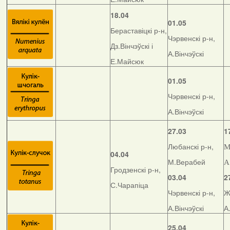
18.04
01.05
Бераставіцкі р-н,
Чэрвенскі р-н,
Дз.Вінчэўскі і
А.Вінчэўскі
Е.Майсюк
01.05
Чэрвенскі р-н,
А.Вінчэўскі
27.03
1
Любанскі р-н,
М
04.04
М.Верабей
А
Гродзенскі р-н,
03.04
2
С.Чарапіца
Чэрвенскі р-н,
Ж
А.Вінчэўскі
А
25.04