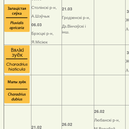
Столінскі р-н,
21.03
3
А.Шэўчык
Гродзенскі р-н,
Ж
06.03
Дз.Вінчэўскі і
А
інш.
Брэсцкі р-н,
Я.Місіюк
3
Ж
А
26.02
Любанскі р-н,
26.02
21.02
М.Верабей