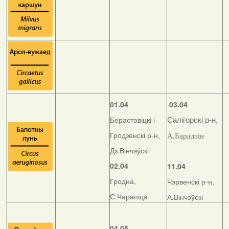
01.04
03.04
Бераставіцкі і
Салігорскі р-н,
Гродзенскі р-н,
А.Барадзін
Дз.Вінчэўскі
02.04
11.04
Гродна,
Чэрвенскі р-н,
С.Чарапіца
А.Вінчэўскі
04.05