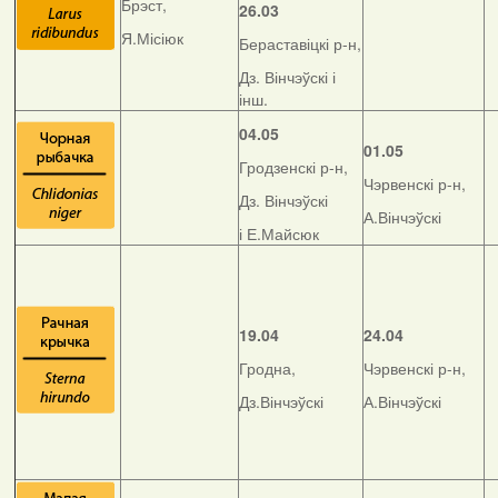
Брэст,
26.03
Я.Місіюк
Бераставіцкі р-н,
Дз. Вінчэўскі і
інш.
04.05
01.05
Гродзенскі р-н,
Чэрвенскі р-н,
Дз. Вінчэўскі
А.Вінчэўскі
і Е.Майсюк
19.04
24.04
Гродна,
Чэрвенскі р-н,
Дз.Вінчэўскі
А.Вінчэўскі