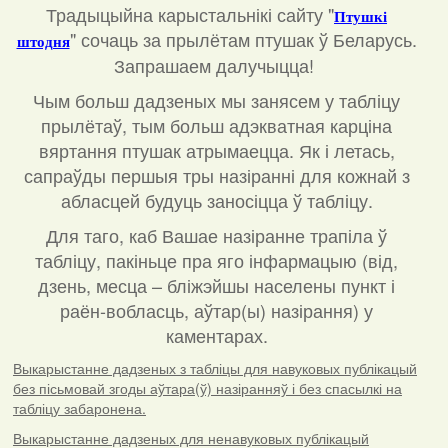
Традыцыйна карыстальнікі сайту "
Птушкі
"
сочаць за прылётам птушак ў Беларусь.
штодня
Запрашаем далучыцца!
Чым больш дадзеных мы занясем у табліцу
прылётаў, тым больш адэкватная карціна
вяртання птушак атрымаецца. Як і летась,
сапраўды першыя тры назіранні для кожнай з
абласцей будуць заносіцца ў табліцу.
Для таго, каб Вашае назіранне трапіла ў
табліцу, пакіньце пра яго інфармацыю (від,
дзень, месца – бліжэйшы населены пункт і
раён-вобласць, аўтар(ы) назірання) у
каментарах
.
Выкарыстанне дадзеных з табліцы для навуковых публікацый
без пісьмовай згоды аўтара(ў) назіранняў і без спасылкі на
табліцу забаронена.
Выкарыстанне дадзеных для ненавуковых публікацый