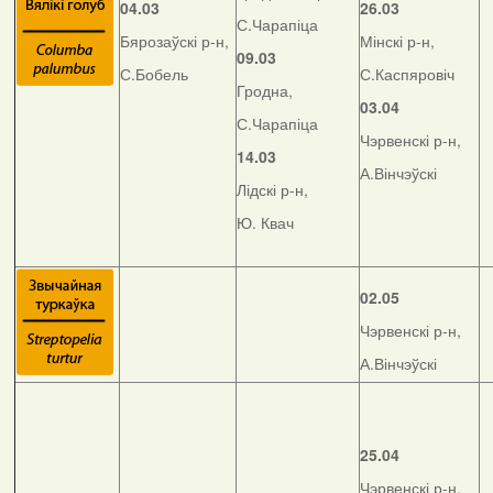
04.03
26.03
С.Чарапіца
Бярозаўскі р-н,
Мінскі р-н,
09.03
С.Бобель
С.Каспяровіч
Гродна,
03.04
С.Чарапіца
Чэрвенскі р-н,
14.03
А.Вінчэўскі
Лідскі р-н,
Ю. Квач
02.05
Чэрвенскі р-н,
А.Вінчэўскі
25.04
Чэрвенскі р-н,