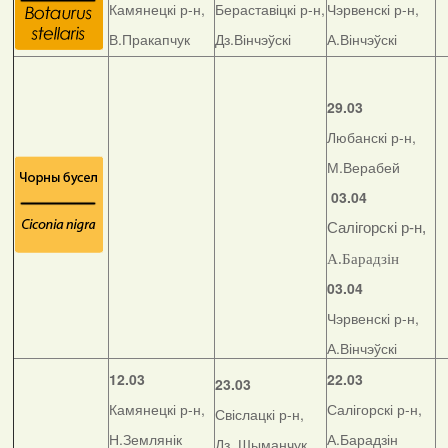
Камянецкі р-н,
Бераставіцкі р-н,
Чэрвенскі р-н,
В.Пракапчук
Дз.Вінчэўскі
А.Вінчэўскі
29.03
Любанскі р-н,
М.Верабей
03.04
Салігорскі р-н,
А.Барадзін
03.04
Чэрвенскі р-н,
А.Вінчэўскі
12.03
22.03
23.03
Камянецкі р-н,
Салігорскі р-н,
Свіслацкі р-н,
Н.Землянік
А.Барадзін
Дз. Шыманчук