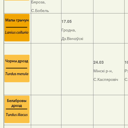
Бяроза,
С.Бобель
17.05
Гродна,
Дз.Вінчэўскі
24.03
1
Мінскі р-н,
Р
С.Каспяровіч
С