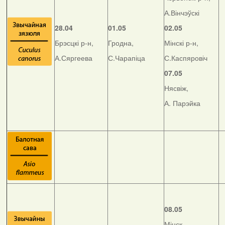
А.Вінчэўскі
28.04
01.05
02.05
Брэсцкі р-н,
Гродна,
Мінскі р-н,
А.Сяргеева
С.Чарапіца
С.Каспяровіч
07.05
Нясвіж,
А. Парэйка
08.05
Мінск,