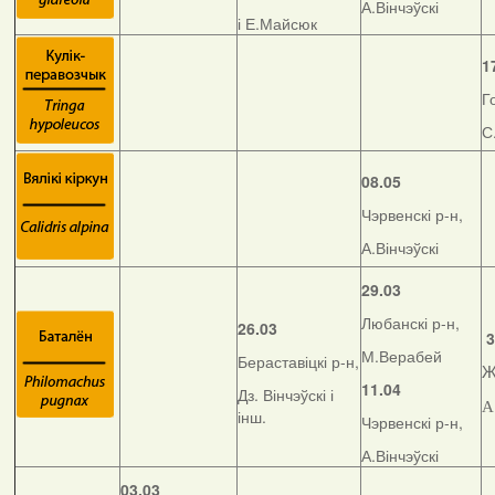
А.Вінчэўскі
і Е.Майсюк
1
Г
С
08.05
Чэрвенскі р-н,
А.Вінчэўскі
29.03
Любанскі р-н,
26.03
3
М.Верабей
Бераставіцкі р-н,
Ж
11.04
Дз. Вінчэўскі і
А
інш.
Чэрвенскі р-н,
А.Вінчэўскі
03.03