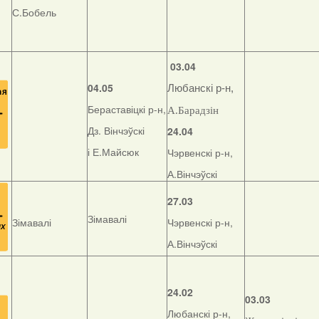
С.Бобель
03.04
04.05
Любанскі р-н,
Бераставіцкі р-н,
А.Барадзін
Дз. Вінчэўскі
24.04
і Е.Майсюк
Чэрвенскі р-н,
А.Вінчэўскі
27.03
Зімавалі
Зімавалі
Чэрвенскі р-н,
А.Вінчэўскі
24.02
03.03
Любанскі р-н,