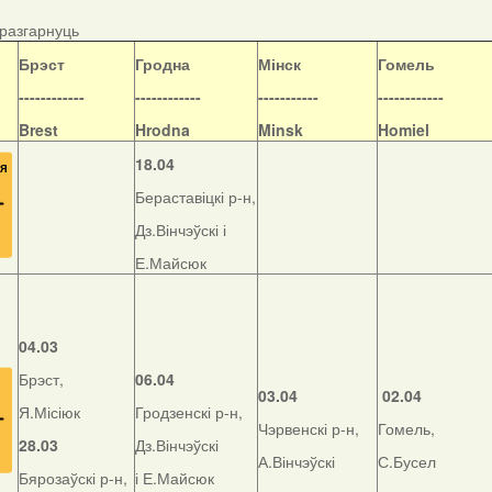
/разгарнуць
Б
рэст
Гродна
Мінск
Гомель
------------
------------
-----------
------------
Brest
Hrodna
Minsk
Homiel
18.04
Бераставіцкі р-н,
Дз.Вінчэўскі і
Е.Майсюк
04.03
Брэст,
06.04
03.04
02.04
Я.Місіюк
Гродзенскі р-н,
Чэрвенскі р-н,
Гомель,
28.03
Дз.Вінчэўскі
А.Вінчэўскі
С.Бусел
Бярозаўскі р-н,
і Е.Майсюк