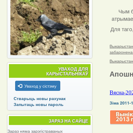
Чым б
атрымаец
Для таго
Выкарыстанн
забаронена
Выкарыстанн
УВАХОД ДЛЯ
Апошн
КАРЫСТАЛЬНІКАЎ
Уваход у сістэму
Вясна-20
Стварыць новы рахунак
Зіма 2011-
Запытаць новы пароль
ЗАРАЗ НА САЙЦЕ
Зараз няма зарэгістраваных