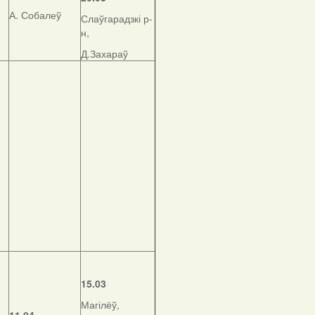
А. Собалеў
Слаўгарадзкі р-
н,
Д.Захараў
15.03
Магілёў,