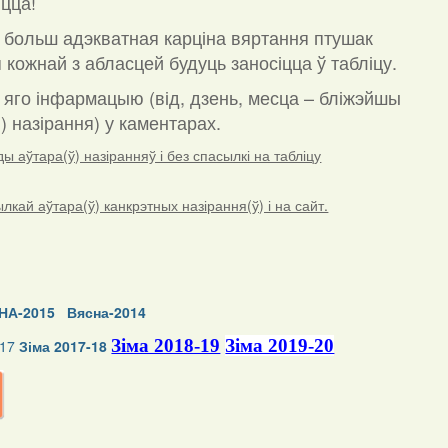
цца!
 больш адэкватная карціна вяртання птушак
 кожнай з абласцей будуць заносіцца ў табліцу.
а яго інфармацыю (від, дзень, месца – бліжэйшы
) назірання) у каментарах
.
 аўтара(ў) назіранняў і без спасылкі на табліцу
ай аўтара(ў) канкрэтных назірання(ў) і на сайт.
НА-2015
Вясна-2014
Зіма 2018-19
Зіма 2019-20
-17
Зіма 2017-18