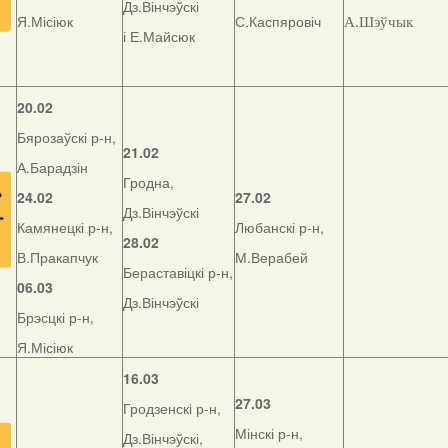
Дз.Вінчэўскі
Я.Місіюк
С.Каспяровіч
А.Шэўчык
і Е.Майсюк
20.02
Бярозаўскі р-н,
21.02
А.Барадзін
Гродна,
24.02
27.02
Дз.Вінчэўскі
Камянецкі р-н,
Любанскі р-н,
28.02
В.Пракапчук
М.Верабей
Бераставіцкі р-н,
06.03
Дз.Вінчэўскі
Брэсцкі р-н,
Я.Місіюк
16.03
27.03
Гродзенскі р-н,
Мінскі р-н,
Дз.Вінчэўскі,