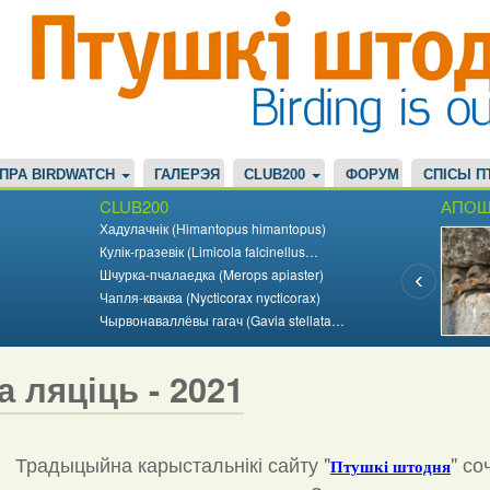
ПРА BIRDWATCH
ГАЛЕРЭЯ
CLUB200
ФОРУМ
СПІСЫ П
CLUB200
АПОШ
Хадулачнік (Himantopus himantopus)
Кулік-гразевік (Limicola falcinellus…
Шчурка-пчалаедка (Merops apiaster)
Чапля-кваква (Nycticorax nycticorax)
Чырвонаваллёвы гагач (Gavia stellata…
а ляціць - 2021
Традыцыйна карыстальнікі сайту "
"
со
Птушкі штодня