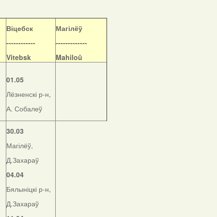
Віцебск
Магілёў
------------
-------------
Vitebsk
Mahiloŭ
01.05
Лёзненскі р-н,
А. Собалеў
30.03
Магілёў,
Д.Захараў
04.04
Бялыніцкі р-н,
Д.Захараў