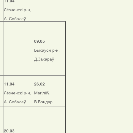
11.04
Лёзненскі р-н,
А. Собалеў
09.05
Быхаўскі р-н,
Д.Захараў
11.04
26.02
Лёзненскі р-н,
Магілёў,
А. Собалеў
В.Бондар
20.03