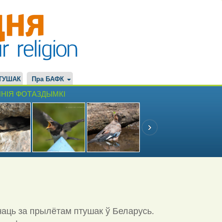
ТУШАК
Пра БАФК
НІЯ ФОТАЗДЫМКІ
чаць за прылётам птушак ў Беларусь.