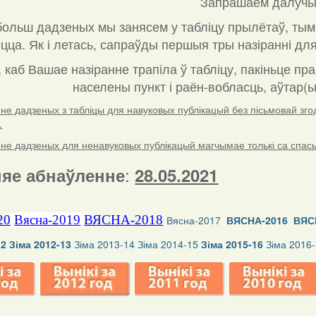
Запрашаем далучы
ольш дадзеных мы занясем у табліцу прылётаў, тым
ца. Як і летась, сапраўды першыя тры назіранні для
, каб Вашае назіранне трапіла ў табліцу, пакіньце пр
населены пункт і раён-вобласць, аўтар(ы
е дадзеных з табліцы для навуковых публікацый без пісьмовай згоды
.
е дадзеных для ненавуковых публікацый магчымае толькі са спасылк
:
яе абнаўленне
28.05.2021
20
Вясна-2019
ВЯСНА-2018
Вясна-2017
ВЯСНА-2016
ВЯС
12
Зіма 2012-13
Зіма 2013-14
Зіма 2014-15
Зіма 2015-16
Зіма 2016