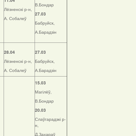
11.04
В.Бондар
Лёзненскі р-н,
27.03
А. Собалеў
Бабруйск,
А.Барадзін
28.04
27.03
Лёзненскі р-н,
Бабруйск,
А. Собалеў
А.Барадзін
15.03
Магілёў,
В.Бондар
20.03
Слаўгарадзкі р-
н,
Д.Захараў