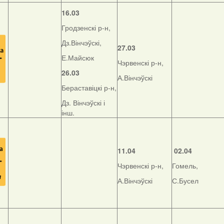
16.03
Гродзенскі р-н,
Дз.Вінчэўскі,
27.03
Е.Майсюк
Чэрвенскі р-н,
26.03
А.Вінчэўскі
Бераставіцкі р-н,
Дз. Вінчэўскі і
інш.
11.04
02.04
Чэрвенскі р-н,
Гомель,
А.Вінчэўскі
С.Бусел