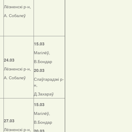
Лёзненскі р-н,
А. Собалеў
15.03
Магілёў,
24.03
В.Бондар
Лёзненскі р-н,
20.03
А. Собалеў
Слаўгарадзкі р-
н,
Д.Захараў
15.03
Магілёў,
27.03
В.Бондар
Лёзненскі р-н,
20.03