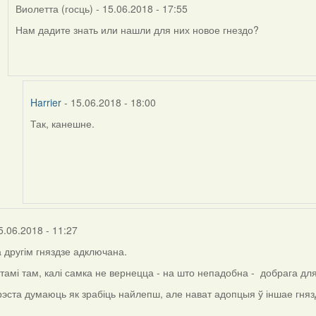
Виолетта (госць)
- 15.06.2018 - 17:55
Нам дадите знать или нашли для них новое гнездо?
In
reply
to
by
Harrier
Harrier
- 15.06.2018 - 18:00
Так, канешне.
In
reply
to
by
Виолетта
(госць)
5.06.2018 - 11:27
 другім гняздзе адключана.
тамі там, калі самка не вернецца - на што непадобна - добрага дл
Брэста думаюць як зрабіць найлепш, але нават адопцыя ў іншае гня