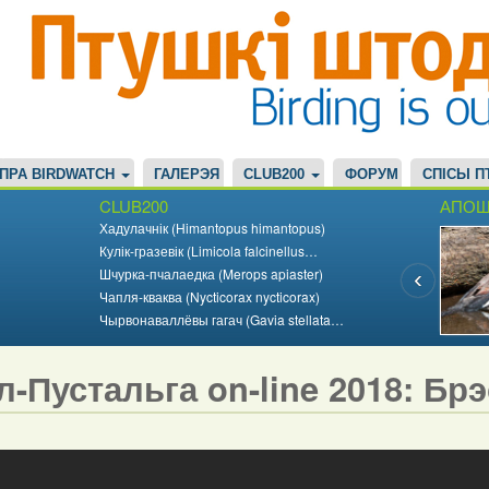
ПРА BIRDWATCH
ГАЛЕРЭЯ
CLUB200
ФОРУМ
СПІСЫ П
CLUB200
АПОШ
Хадулачнік (Himantopus himantopus)
Кулік-гразевік (Limicola falcinellus…
Шчурка-пчалаедка (Merops apiaster)
Чапля-кваква (Nycticorax nycticorax)
Чырвонаваллёвы гагач (Gavia stellata…
л-Пустальга on-line 2018: Бр