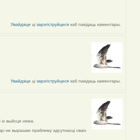
Увайдзіце
ці
зарэгіструйцеся
каб пакідаць каментары.
Увайдзіце
ці
зарэгіструйцеся
каб пакідаць каментары.
я іх выйсця няма.
здо не вырашае праблему адсутнасці сваіх