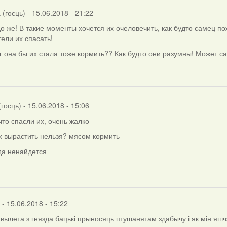
(госць)
- 15.06.2018 - 21:22
о же! В такие моменты хочется их очеловечить, как будто самец п
ели их спасать!
г она бы их стала тоже кормить?? Как будто они разумны! Может с
r
(госць)
- 15.06.2018 - 15:06
что спасли их, очень жалко
х вырастить нельзя? мясом кормить
да ненайдется
- 15.06.2018 - 15:22
вылета з гнязда бацькі прыносяць птушанятам здабычу і як мін яш