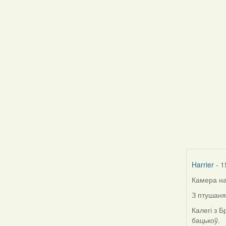
Harrier
- 1
Камера на
З птушаня
Калегі з 
бацькоў.