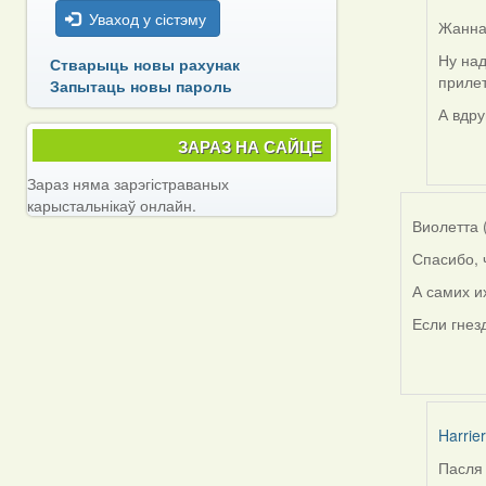
Уваход у сістэму
Жанна 
Ну над
Стварыць новы рахунак
In
прилет
Запытаць новы пароль
reply
to
А вдру
by
ЗАРАЗ НА САЙЦЕ
Feathe
Зараз няма зарэгістраваных
карыстальнікаў онлайн.
Виолетта 
Спасибо, 
А самих и
Если гнез
Harrier
Пасля 
In