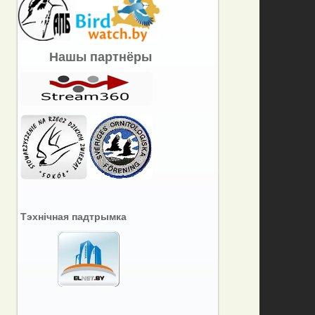
Нашы партнёры
Тэхнічная падтрымка