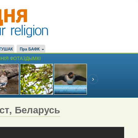
ТУШАК
Пра БАФК
НІЯ ФОТАЗДЫМКІ
эст, Беларусь