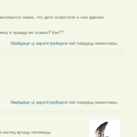
ожаловался самке, что дети осиротели и они вдвоем
амец и правда ее позвал? Как??
Увайдзіце
ці
зарэгіструйцеся
каб пакідаць каментары.
Увайдзіце
ці
зарэгіструйцеся
каб пакідаць каментары.
чэ месяц вучаць паляваць.