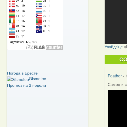
Увайдзіце
ц
C
Погода в Бресте
Feather
- 
Gismeteo
Самец и с
Прогноз на 2 недели