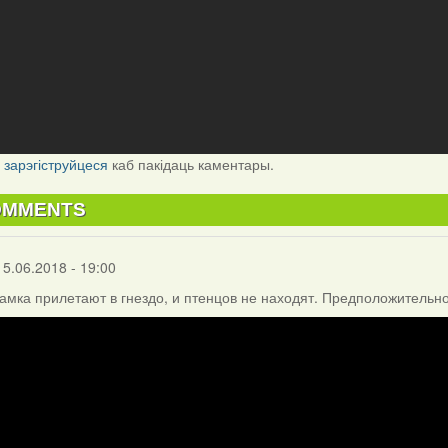
і
зарэгіструйцеся
каб пакідаць каментары.
OMMENTS
15.06.2018 - 19:00
амка прилетают в гнездо, и птенцов не находят. Предположительно,