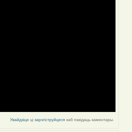
Увайдзіце
ці
зарэгіструйцеся
каб пакідаць каментары.