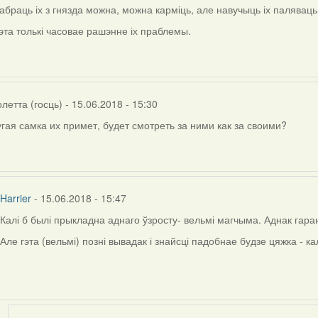
абраць іх з гнязда можна, можна карміць, але навучыць іх паляваць
эта толькі часовае рашэнне іх праблемы.
тта
)
летта (госць)
- 15.06.2018 - 15:30
гая самка их примет, будет смотреть за ними как за своими?
ly
rier
Harrier
- 15.06.2018 - 15:47
Калі б былі прыкладна аднаго ўзросту- вельмі магчыма. Аднак гара
In
reply
Але гэта (вельмі) позні вывадак і знайсці падобнае будзе цяжка - к
to
by
Виолетта
(госць)