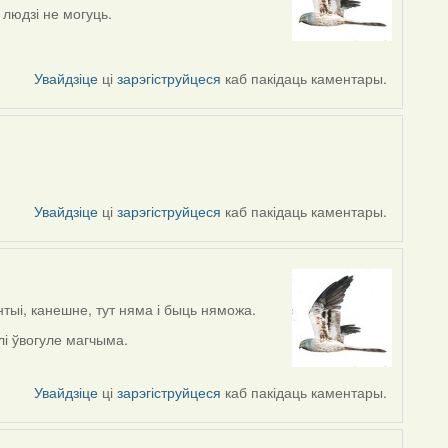
 людзі не могуць.
Увайдзіце
ці
зарэгіструйцеся
каб пакідаць каментары.
Увайдзіце
ці
зарэгіструйцеся
каб пакідаць каментары.
нтыі, канешне, тут няма і быць няможа.
алі ўвогуле магчыма.
Увайдзіце
ці
зарэгіструйцеся
каб пакідаць каментары.