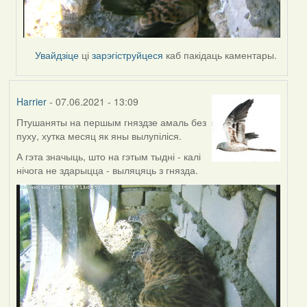
Увайдзіце
ці
зарэгіструйцеся
каб пакідаць каментары.
Harrier
- 07.06.2021 - 13:09
Птушаняты на першым гняздзе амаль без
пуху, хутка месяц як яны вылупіліся.
А гэта значыць, што на гэтым тыдні - калі
нічога не здарыцца - выляцяць з гнязда.