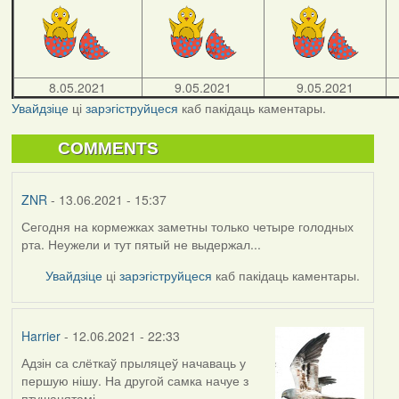
8.05.2021
9.05.2021
9.05.2021
Увайдзіце
ці
зарэгіструйцеся
каб пакідаць каментары.
COMMENTS
ZNR
- 13.06.2021 - 15:37
Сегодня на кормежках заметны только четыре голодных
рта. Неужели и тут пятый не выдержал...
Увайдзіце
ці
зарэгіструйцеся
каб пакідаць каментары.
Harrier
- 12.06.2021 - 22:33
Адзін са слёткаў прыляцеў начаваць у
першую нішу. На другой самка начуе з
птушанятамі.