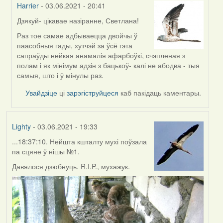
Harrier
- 03.06.2021 - 20:41
Дзякуй- цікавае назіранне, Светлана!
In
reply
Раз тое самае адбываецца двойчы ў
to
паасобныя гады, хутчэй за ўсё гэта
by
сапраўды нейкая анамалія афарбоўкі, счэпленая з
svetlana
полам і як мінімум адзін з бацькоў- калі не абодва - тыя
vranova
самыя, што і ў мінулы раз.
Увайдзіце
ці
зарэгіструйцеся
каб пакідаць каментары.
Lighty
- 03.06.2021 - 19:33
...18:37:10. Нейшта кшталту мухі поўзала
па сцяне ў нішы №1.
Давялося дзюбнуць. R.I.P., мухажук.