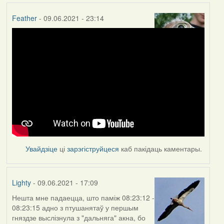
Feather
- 09.06.2021 - 23:14
Увайдзіце
ці
зарэгіструйцеся
каб пакідаць каментары.
Lighty
- 09.06.2021 - 17:09
Нешта мне падаецца, што паміж 08:23:12 -
08:23:15 адно з птушанятаў у першым
гняздзе выслізнула з "дальняга" акна, бо