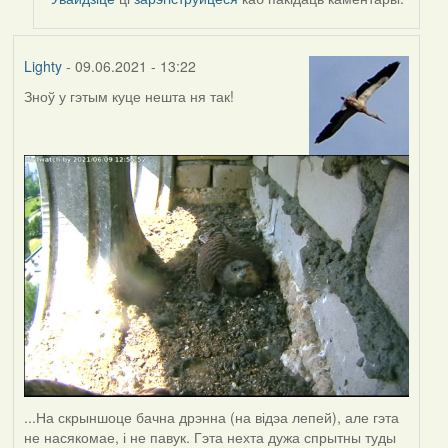
Harrier
Lighty
- 09.06.2021 - 13:22
Зноў у гэтым куце нешта ня так!
...На скрыншоце бачна дрэнна (на відэа лепей), але гэта
не насякомае, і не павук. Гэта нехта дужа спрытны туды