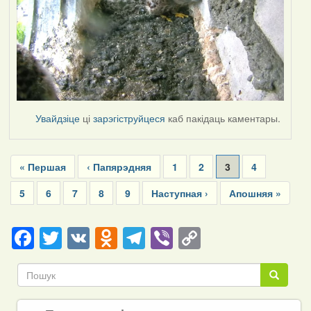
Увайдзіце
ці
зарэгіструйцеся
каб пакідаць каментары.
Pagination
First
« Першая
Previous
‹ Папярэдняя
Page
1
Page
2
Current
3
Page
4
page
page
page
Page
5
Page
6
Page
7
Page
8
Page
9
Next
Наступная ›
Last
Апошняя »
page
page
Facebook
Twitter
VK
Odnoklassniki
Telegram
Viber
Copy
Link
Пошук
Пошук