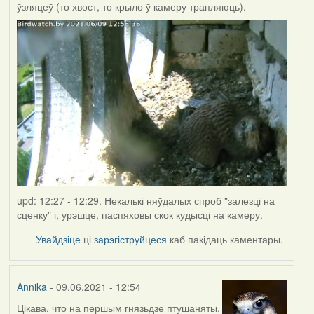
ўзляцеў (то хвост, то крыло ў камеру трапляюць).
upd: 12:27 - 12:29. Некалькі няўдалых спроб "залезці на
сценку" і, урэшце, паспяховы скок кудысці на камеру.
Увайдзіце
ці
зарэгіструйцеся
каб пакідаць каментары.
Annika
- 09.06.2021 - 12:54
Цікава, что на першым гнязьдзе птушаняты,