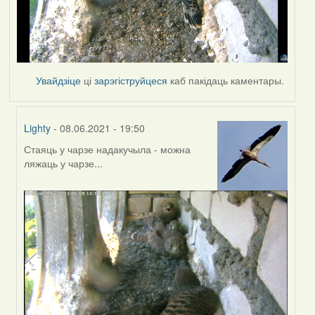
Увайдзіце
ці
зарэгіструйцеся
каб пакідаць каментары.
Lighty
- 08.06.2021 - 19:50
Стаяць у чарзе надакучыла - можна
In
ляжаць у чарзе...
reply
to
by
Estydaven