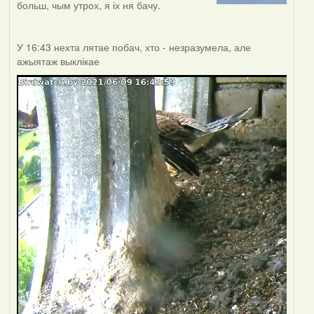
больш, чым утрох, я іх ня бачу.
У 16:43 нехта лятае побач, хто - незразумела, але
ажыятаж выклікае