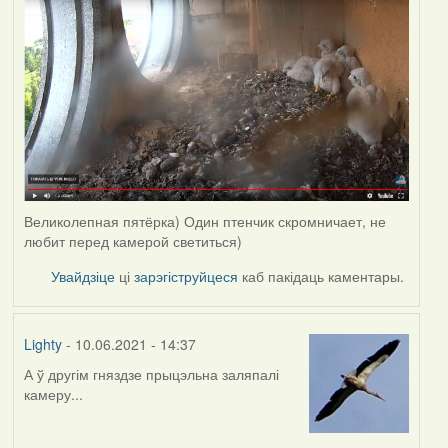
Великолепная пятёрка) Один птенчик скромничает, не
любит перед камерой светиться)
Увайдзіце
ці
зарэгіструйцеся
каб пакідаць каментары.
Lighty
- 10.06.2021 - 14:37
А ў другім гняздзе прыцэльна заляпалі
камеру...