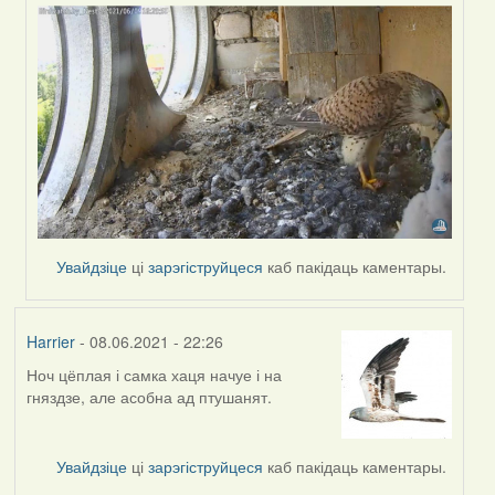
Увайдзіце
ці
зарэгіструйцеся
каб пакідаць каментары.
Harrier
- 08.06.2021 - 22:26
Ноч цёплая і самка хаця начуе і на
гняздзе, але асобна ад птушанят.
Увайдзіце
ці
зарэгіструйцеся
каб пакідаць каментары.