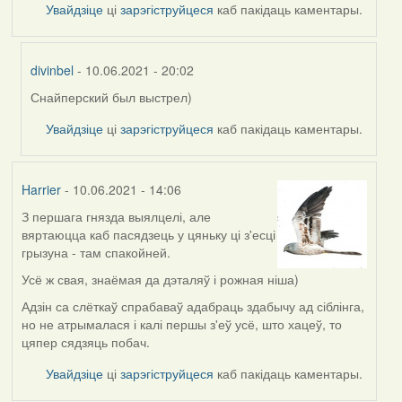
Увайдзіце
ці
зарэгіструйцеся
каб пакідаць каментары.
divinbel
- 10.06.2021 - 20:02
Снайперский был выстрел)
In
reply
Увайдзіце
ці
зарэгіструйцеся
каб пакідаць каментары.
to
by
Lighty
Harrier
- 10.06.2021 - 14:06
З першага гнязда выялцелі, але
вяртаюцца каб пасядзець у цяньку ці з'есці
грызуна - там спакойней.
Усё ж свая, знаёмая да дэталяў і рожная ніша)
Адзін са слёткаў спрабаваў адабраць здабычу ад сіблінга,
но не атрымалася і калі першы з'еў усё, што хацеў, то
цяпер сядзяць побач.
Увайдзіце
ці
зарэгіструйцеся
каб пакідаць каментары.