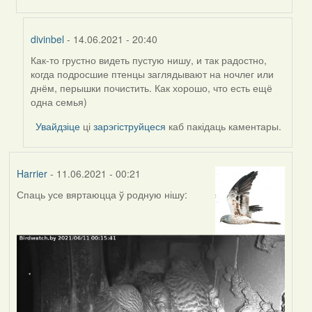
divinbel
- 14.06.2021 - 20:40
Как-то грустно видеть пустую нишу, и так радостно,
In
когда подросшие птенцы заглядывают на ночлег или
reply
днём, перышки почистить. Как хорошо, что есть ещё
to
одна семья)
by
Harrier
Увайдзіце
ці
зарэгіструйцеся
каб пакідаць каментары.
Harrier
- 11.06.2021 - 00:21
Спаць усе вяртаюцца ў родную нішу: