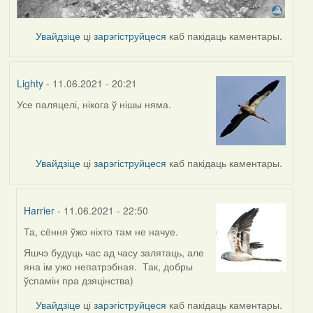
Увайдзіце
ці
зарэгіструйцеся
каб пакідаць каментары.
Lighty
- 11.06.2021 - 20:21
Усе паляцелі, нікога ў нішы няма.
Увайдзіце
ці
зарэгіструйцеся
каб пакідаць каментары.
Harrier
- 11.06.2021 - 22:50
Та, сёння ўжо ніхто там не начуе.
In
reply
Яшчэ будуць час ад часу залятаць, але
to
яна ім ужо непатрэбная. Так, добры
by
ўспамін пра дзяцінства)
Lighty
Увайдзіце
ці
зарэгіструйцеся
каб пакідаць каментары.