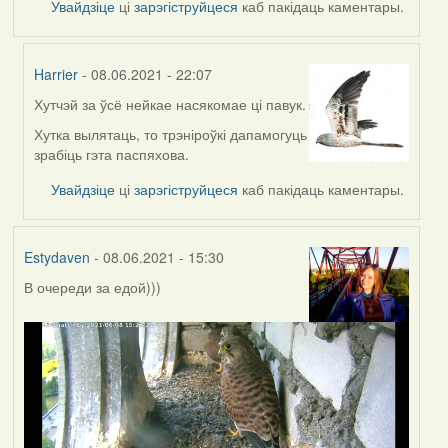
Увайдзіце
ці
зарэгіструйцеся
каб пакідаць каментары.
Harrier
- 08.06.2021 - 22:07
Хутчэй за ўсё нейкае насякомае ці павук.
In
reply
Хутка вылятаць, то трэніроўкі дапамогуць
to
зрабіць гэта паспяхова.
by
Увайдзіце
ці
зарэгіструйцеся
каб пакідаць каментары.
Lighty
Estydaven
- 08.06.2021 - 15:30
В очереди за едой)))