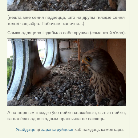
(нешта мне сёння падаецца, што на другім гняздзе сёння
толькі чацьвёра. Пабачым, канечне...)
Самка адляцела і здабыла сабе хрушча (сама жа й з'ела):
А на першым гняздзе ўсе нейкія спакойныя, сытыя нейкія,
за палёвак адно з адным практычна не ваююць.
Увайдзіце
ці
зарэгіструйцеся
каб пакідаць каментары.