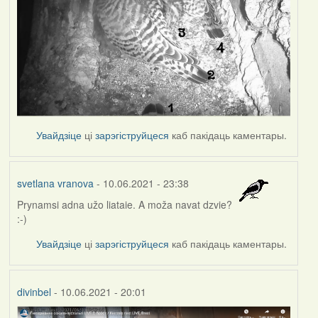
Увайдзіце
ці
зарэгіструйцеся
каб пакідаць каментары.
svetlana vranova
- 10.06.2021 - 23:38
Prynamsi adna užo liataie. A moža navat dzvie?
:-)
Увайдзіце
ці
зарэгіструйцеся
каб пакідаць каментары.
divinbel
- 10.06.2021 - 20:01