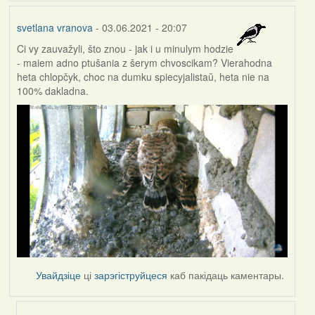
svetlana vranova
- 03.06.2021 - 20:07
Ci vy zauvažyli, što znou - jak i u minulym hodzie
- maiem adno ptušania z šerym chvoscikam? Vierahodna
heta chlopčyk, choc na dumku spiecyjalistaŭ, heta nie na
100% dakladna.
Увайдзіце
ці
зарэгіструйцеся
каб пакідаць каментары.