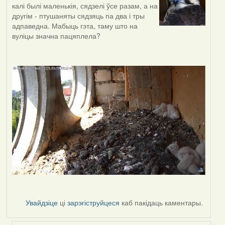
калі былі маленькія, сядзелі ўсе разам, а на
другім - птушаняты сядзяць па два і тры
адпаведна. Мабыць гэта, таму што на
вуліцы значна пацяплела?
Увайдзіце
ці
зарэгіструйцеся
каб пакідаць каментары.