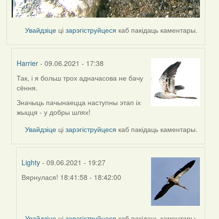
Увайдзіце
ці
зарэгіструйцеся
каб пакідаць каментары.
Harrier
- 09.06.2021 - 17:38
Так, і я больш трох адначасова не бачу
In
сёння.
reply
to
Значыць пачынаецца наступны этап іх
by
жыцця - у добры шлях!
Lighty
Увайдзіце
ці
зарэгіструйцеся
каб пакідаць каментары.
Lighty
- 09.06.2021 - 19:27
Вярнулася! 18:41:58 - 18:42:00
In
reply
to
by
Увайдзіце
ці
зарэгіструйцеся
каб пакідаць каментары.