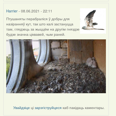
Harrier
- 08.06.2021 - 22:11
Птушаняты перабраліся ў добры для
назіранняў кут, так што калі застануцца
там, глядзець за жыццём на другім гняздзе
будзе значна ціквавей, чым раней.
Увайдзіце
ці
зарэгіструйцеся
каб пакідаць каментары.