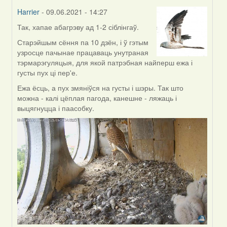
Harrier
- 09.06.2021 - 14:27
Так, хапае абагрэву ад 1-2 сіблінгаў.
In
reply
Старэйшым сёння па 10 дзён, і ў гэтым
to
узросце пачынае працаваць унутраная
by
тэрмарэгуляцыя, для якой патрэбная найперш ежа і
Annika
густы пух ці пер'е.
Ежа ёсць, а пух змяніўся на густы і шэры. Так што
можна - калі цёплая пагода, канешне - ляжаць і
выцягнуцца і паасобку.