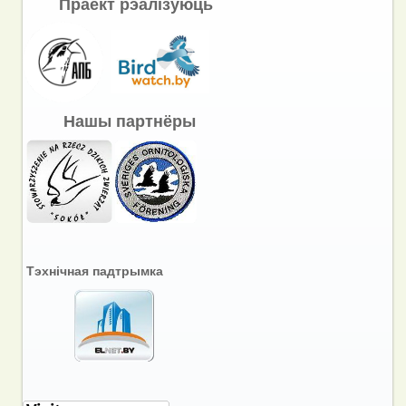
Праект рэалізуюць
Нашы партнёры
Тэхнічная падтрымка