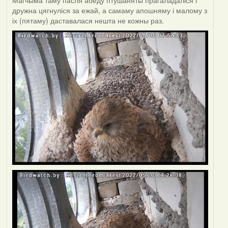
Магчыма таму пасля абеду птушаняты прагаладаліся і
дружна цягнуліся за ежай, а самаму апошняму і малому з
іх (пятаму) даставалася нешта не кожны раз.