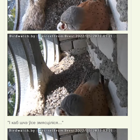
"І каб шчэ ўсе змясціліся..."