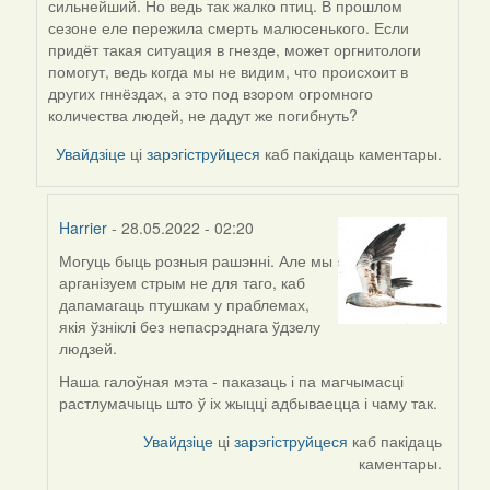
сильнейший. Но ведь так жалко птиц. В прошлом
reply
сезоне еле пережила смерть малюсенького. Если
to
придёт такая ситуация в гнезде, может оргнитологи
by
помогут, ведь когда мы не видим, что происхоит в
Harrier
других гннёздах, а это под взором огромного
количества людей, не дадут же погибнуть?
Увайдзіце
ці
зарэгіструйцеся
каб пакідаць каментары.
Harrier
- 28.05.2022 - 02:20
Могуць быць розныя рашэнні. Але мы
In
арганізуем стрым не для таго, каб
reply
дапамагаць птушкам у праблемах,
to
якія ўзніклі без непасрэднага ўдзелу
by
людзей.
09Алена
Наша галоўная мэта - паказаць і па магчымасці
растлумачыць што ў іх жыцці адбываецца і чаму так.
Увайдзіце
ці
зарэгіструйцеся
каб пакідаць
каментары.