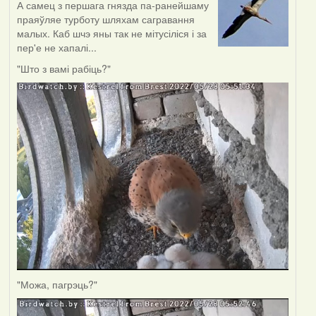
А самец з першага гнязда па-ранейшаму
праяўляе турботу шляхам сагравання
малых. Каб шчэ яны так не мітусіліся і за
пер'е не хапалі...
"Што з вамі рабіць?"
"Можа, пагрэць?"