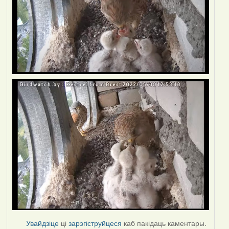
Увайдзіце
ці
зарэгіструйцеся
каб пакідаць каментары.