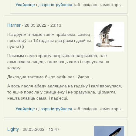
to
Увайдзіце
ці
зарэгіструйцеся
каб пакідаць каментары.
by
ZNR
Harrier
- 28.05.2022 - 23:13
На другім гняздзе тая ж праблема, самец
прылятаў за 12 гадзіны два разы і двойчы -
пусты (((
Прычым самка зранку пакрычала-пакрычала, але
адмовілася ляцець і паляваць сама і вярнулася на
кладку!
Дакладна таксама было адзін раз і ўчора...
А вось пасля абеду адляцела на гадзіну і калі вярнулася,
то яшчэ прасіла ў самца ежу і не зразумела, ці змагла
нешта злавіць сама і пад'есці.
Увайдзіце
ці
зарэгіструйцеся
каб пакідаць каментары.
Lighty
- 28.05.2022 - 13:47