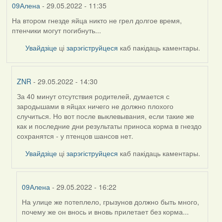
09Алена
- 29.05.2022 - 11:35
На втором гнезде яйца никто не грел долгое время,
птенчики могут погибнуть...
Увайдзіце
ці
зарэгіструйцеся
каб пакідаць каментары.
ZNR
- 29.05.2022 - 14:30
За 40 минут отсутствия родителей, думается с
In
зародышами в яйцах ничего не должно плохого
reply
случиться. Но вот после выклевывания, если такие же
to
как и последние дни результаты приноса корма в гнездо
by
сохранятся - у птенцов шансов нет.
09Алена
Увайдзіце
ці
зарэгіструйцеся
каб пакідаць каментары.
09Алена
- 29.05.2022 - 16:22
На улице же потеплело, грызунов должно быть много,
In
почему же он внось и вновь прилетает без корма...
reply