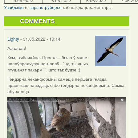
5.06.2022
6.06.2022
6.06.2022
7.06.20
Увайдзіце
ці
зарэгіструйцеся
каб пакідаць каментары.
COMMENTS
Lighty
- 31.05.2022 - 19:14
Ааааааа!
Кхм, выбачайце. Проста... было ў мяне
напаўпрадчуванне-напаў..."ну, ты яшчэ
птушанят пакармі!", што так будзе :)
Гендэрна неканформны самец з першага гнязда
працягвае паводзіць сябе гендэрна неканформна. Самка
абураецца: