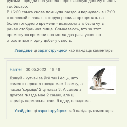
руками - врядли она успела перехваченую добычу съесть
так быстро.
В 16:20 самка снова покинула гнездо и вернулась в 17:09
с полевкой в лапах, которую решила припрятать на
более голодного времени - возможно это была чуть
ранее отобранная пища. Сомневаюсь, что за этот
промежуток времени она могла два раза успешно
отохотиться и одну добычу съесть.
Увайдзіце
ці
зарэгіструйцеся
каб пакідаць каментары.
Harrier
- 30.05.2022 - 18:46
Дзякуй - хутчэй за ўсё так і ёсць, што
In
самец з першага гнязда мае 1 самку, а
reply
часам 'корміць' 2 ці нават 3. А самец з
to
другога гнязда мае 2 самак, але ці
by
корміць нармальна хаця б адну, невядома.
ZNR
Увайдзіце
ці
зарэгіструйцеся
каб пакідаць каментары.