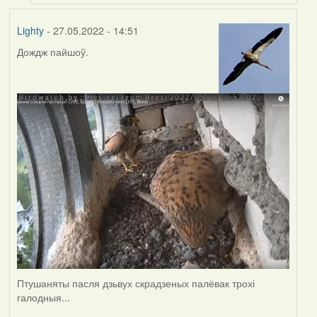
Lighty
- 27.05.2022 - 14:51
Дождж пайшоў.
Птушаняты пасля дзьвух скрадзеных палёвак трохі
галодныя...