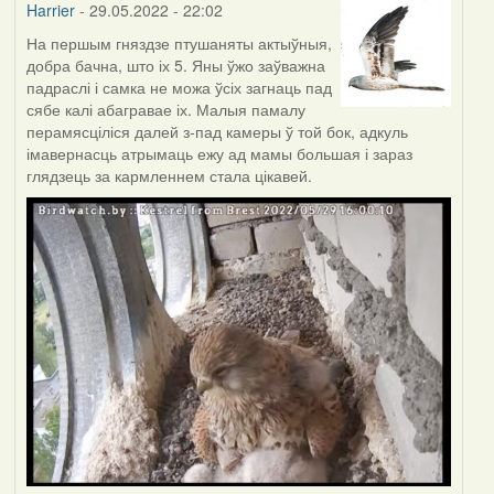
Harrier
- 29.05.2022 - 22:02
На першым гняздзе птушаняты актыўныя,
добра бачна, што іх 5. Яны ўжо заўважна
падраслі і самка не можа ўсіх загнаць пад
сябе калі абагравае іх. Малыя памалу
перамясціліся далей з-пад камеры ў той бок, адкуль
імавернасць атрымаць ежу ад мамы большая і зараз
глядзець за кармленнем стала цікавей.