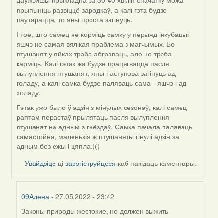
даўжэйшы прыкладна за 30-40 хвілін спачатку можа
прыпыніць развіццё зародкаў, а калі гэта будзе
паўтарацца, то яны проста загінуць.
І тое, што самец не корміць самку у перыяд інкубацыі
яшчэ не самая вялікая праблема з магчымых. Бо
птушанят у яйках трэба абграваць, але не трэба
карміць. Калі гэтак жа будзе працягвацца пасля
вылуплення птушанят, яны паступова загінуць ад
голаду, а калі самка будзе паляваць сама - яшчэ і ад
холаду.
Гэтак ужо было ў адзін з мінулых сезонаў, калі самец
раптам перастаў прылятаць пасля вылуплення
птушанят на адным з гнёздаў. Самка пачала паляваць
самастойна, маленькія ж птушаняты гінулі адзін за
адным без ежы і цяпла.(((
Увайдзіце
ці
зарэгіструйцеся
каб пакідаць каментары.
09Алена
- 27.05.2022 - 23:42
Законы природы жестокие, но должен выжить
In