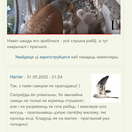
Нават шкада яго зрабілася - усё слушна рабіў, а тут
накрычалі і прагналі...
Увайдзіце
ці
зарэгіструйцеся
каб пакідаць каментары.
Harrier
- 31.05.2022 - 21:24
Так, з такім самцом не прападзеш! )
In
reply
Сапраўды ён унікальны, бо звычайна
to
самцы не толькі не кормяць птушанят,
by
але і не разумеюць як гэта рабіць. І максімум што
Lighty
могуць - прапанаваць цэлую палёўку малому, які
просіць есці. Кладуць яе на малое - праглынай раз
галодны)