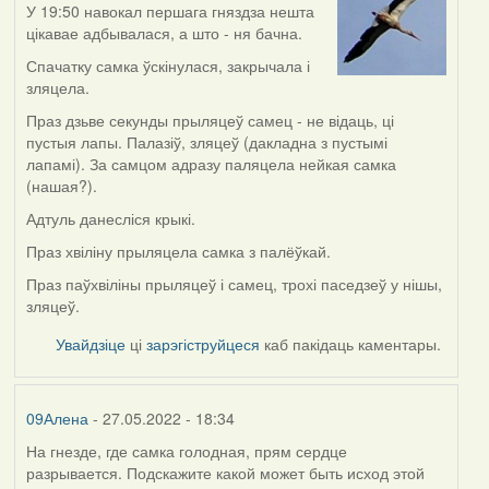
У 19:50 навокал першага гняздза нешта
цікавае адбывалася, а што - ня бачна.
Спачатку самка ўскінулася, закрычала і
зляцела.
Праз дзьве секунды прыляцеў самец - не відаць, ці
пустыя лапы. Палазіў, зляцеў (дакладна з пустымі
лапамі). За самцом адразу паляцела нейкая самка
(нашая?).
Адтуль данесліся крыкі.
Праз хвіліну прыляцела самка з палёўкай.
Праз паўхвіліны прыляцеў і самец, трохі паседзеў у нішы,
зляцеў.
Увайдзіце
ці
зарэгіструйцеся
каб пакідаць каментары.
09Алена
- 27.05.2022 - 18:34
На гнезде, где самка голодная, прям сердце
разрывается. Подскажите какой может быть исход этой