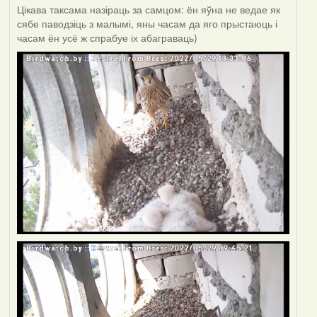
Цікава таксама назіраць за самцом: ён яўна не ведае як
сябе паводзіць з малымі, яны часам да яго прыстаюць і
часам ён усё ж спрабуе іх абаграваць)