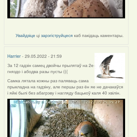
Увайдзіце
ці
зарэгіструйцеся
каб пакідаць каментары.
Harrier
- 29.05.2022 - 21:59
За 12 гадзін самец двойчы прылятаў на 2е
гняздо і абодва разы пусты (((
Самка лятала кожны раз паляваць сама
прыкладна на гадзіну, але першы раз ён яе не дачакаўся
і яйкі былі без абагрэву і нагляду бацькоў каля 40 хвілін.