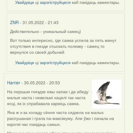
Увайдзіце
ці
зарэгіструйцеся
каб пакідаць каментары.
ZNR
- 31.05.2022 - 21:43
Действительно - уникальный самец)
In
reply
Вот только интересно, где самка успела за пять минут
to
отсутствия в гнезде отыскать полевку - самец то
by
вернулся со своей добычей
Lighty
Увайдзіце
ці
зарэгіструйцеся
каб пакідаць каментары.
Harrier
- 30.05.2022 - 20:53
На першым гняздзе ежы хапае і да абеду
малыя часта і невельмі хацелі так часта
есці, як іх спрабавала карміць самка.
Яна ж з-за холаду сёння часта сядзела на малых
распушаная і грэла па-максімуму. Але ўжо і пачала на
кароткі час пакідаць самых.