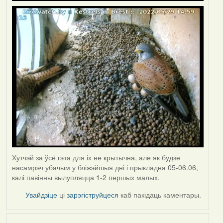
Хутчэй за ўсё гэта для іх не крытычна, але як будзе
насамрэч убачым у бліжэйшыя дні і прыкладна 05-06.06,
калі павінны вылупляцца 1-2 першых малых.
Увайдзіце
ці
зарэгіструйцеся
каб пакідаць каментары.