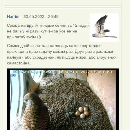
Harrier
- 30.05.2022 - 20:49
Самца на другім гняздзе сёння за 12 гадзін
не бачыў ні разу, хутчэй за ўсё ён не
прылятаў зусім (((
Самка двойчы лятала паляваць сама і вярталася
прыкладна праз гадзіну кожны раз. Другі раз з рэшткамі
палёўкі - або скрадзенай, як пішуць ніжэй, або злоўленай
самастойна.