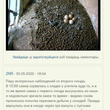
Увайдзіце
ці
зарэгіструйцеся
каб пакідаць каментары.
ZNR
- 30.05.2022 - 18:04
Пару интересных наблюдений со второго гнезда.
В 15:59 самка сорвалась с кладки у улетела куда то, и в
то же время самка с первого гнезда высунулась из ниши
и недовольно кричала какое то время - видимо снова
произошла попытка перехвата добычи у соседей. Правда
вернулась она в гнездо через три минуты с пустыми