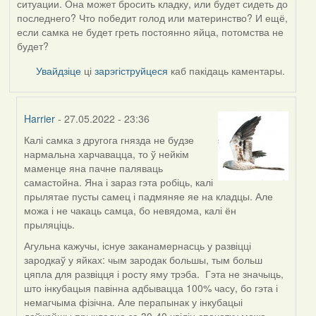
ситуации. Она может бросить кладку, или будет сидеть до
последнего? Что победит голод или материнство? И ещё,
если самка не будет греть постоянно яйца, потомства не
будет?
Увайдзіце
ці
зарэгіструйцеся
каб пакідаць каментары.
Harrier
- 27.05.2022 - 23:36
Калі самка з другога гнязда не будзе
In
нармальна харчавацца, то ў нейкім
reply
маменце яна пачне паляваць
to
самастойна. Яна і зараз гэта робіць, калі
by
прылятае пусты самец і падмяняе яе на кладцы. Але
09Алена
можа і не чакаць самца, бо невядома, калі ён
прыляціць.
Агульна кажучы, існуе заканамернасць у развіцці
зародкаў у яйках: чым зародак большы, тым больш
цяпла для развіцця і росту яму трэба. Гэта не значыць,
што інкубацыя павінна адбывацца 100% часу, бо гэта і
немагчыма фізічна. Але перапынак у інкубацыі