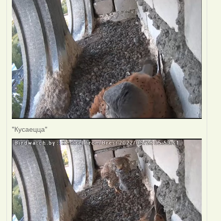
"Кусаецца"