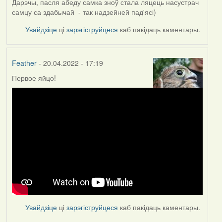
Дарэчы, пасля абеду самка зноў стала ляцець насустрач
самцу са здабычай - так надзейней пад'ясі)
Увайдзіце
ці
зарэгіструйцеся
каб пакідаць каментары.
Feather
- 20.04.2022 - 17:19
Первое яйцо!
Увайдзіце
ці
зарэгіструйцеся
каб пакідаць каментары.