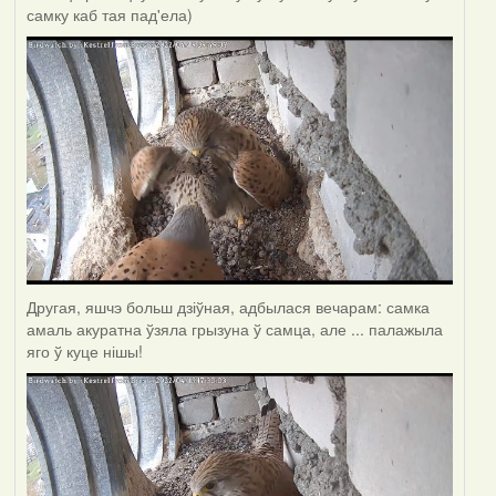
самку каб тая пад'ела)
Другая, яшчэ больш дзіўная, адбылася вечарам: самка
амаль акуратна ўзяла грызуна ў самца, але ... палажыла
яго ў куце нішы!