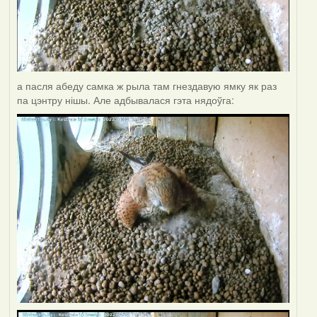
а пасля абеду самка ж рыла там гнездавую ямку як раз
па цэнтру нішы. Але адбывалася гэта нядоўга: