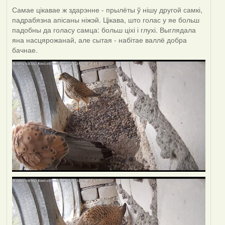
Самае цікавае ж здарэнне - прылёты ў нішу другой самкі,
падрабязна апісаны ніжэй. Цікава, што голас у яе больш
падобны да голасу самца: больш ціхі і глухі. Выглядала
яна насцярожанай, але сытая - набітае валлё добра
бачнае.