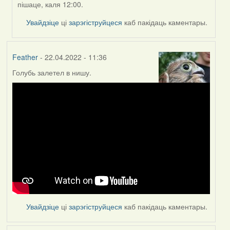
пішаце, каля 12:00.
ZNR
Увайдзіце
ці
зарэгіструйцеся
каб пакідаць каментары.
Feather
- 22.04.2022 - 11:36
Голубь залетел в нишу.
Увайдзіце
ці
зарэгіструйцеся
каб пакідаць каментары.