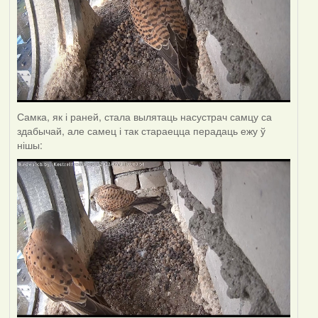
Самка, як і раней, стала вылятаць насустрач самцу са
здабычай, але самец і так стараецца перадаць ежу ў
нішы: