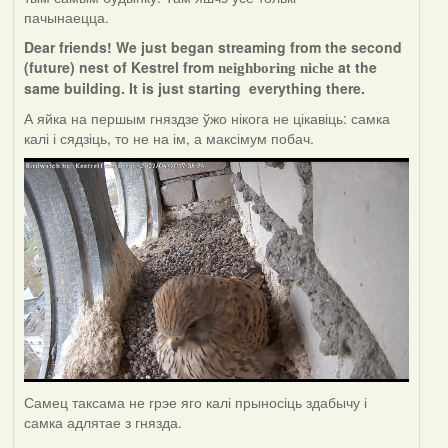
пачынаецца.
Dear friends! We just began streaming from the second
(future) nest of Kestrel from
at the
neighboring niche
same building. It is just starting everything there.
А яйка на першым гняздзе ўжо нікога не цікавіць: самка
калі і сядзіць, то не на ім, а максімум побач.
Самец таксама не грэе яго калі прыносіць здабычу і
самка адлятае з гнязда.