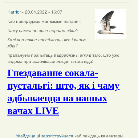
Harrier
- 20.04.2022 - 16:07
Каб папярэдзіць магчымыя пытанні:
Чаму самка не грэе першае яйка?
К
алі яна пачне наседжваць яго і іншыя
яйкі?
прапануем прачытаць падрабязны агляд таго, што ўжо
вядома пра асаблівасці жыцця гэтага віда:
Гнездаванне сокала-
пустальгі: што, як і чаму
адбываецца на нашых
вачах LIVE
Увайдзіце
ці
зарэгіструйцеся
каб пакідаць каментары.