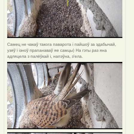
Самец не чакаў такога паварота і пайшоў за здабычай,
узяў і ізноў прапанаваў яе самцы) На гэты раз яна
адляцела з палёўкай і, напэўна, з'ела.