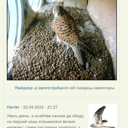
Увайдзіце
ці
зарэгіструйцеся
каб пакідаць каментары.
Harrier
- 22.04.2022 - 21:27
Увесь дзень, а асабліва палова да абеду,
на першай нішы атрымалася вельмі
нярвовы: самка пастаянна адлятала, у