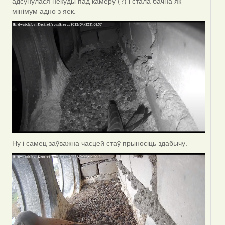
адсунулася некуды пад камеру (?) і стала бачна як
мінімум адно з яек.
Ну і самец заўважна часцей стаў прыносіць здабычу.