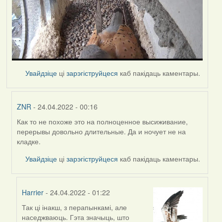
Увайдзіце
ці
зарэгіструйцеся
каб пакідаць каментары.
ZNR
- 24.04.2022 - 00:16
Как то не похоже это на полноценное высиживание,
In
перерывы довольно длительные. Да и ночует не на
reply
кладке.
to
by
Увайдзіце
ці
зарэгіструйцеся
каб пакідаць каментары.
Harrier
Harrier
- 24.04.2022 - 01:22
Так ці інакш, з перапынкамі, але
In
наседжваюць. Гэта значыць, што