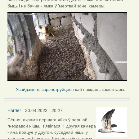
быць і не бачна - ямка ў 'мёртвай зоне' камеры.
Увайдзіце
ці
зарэгіструйцеся
каб пакідаць каментары.
Harrier
- 20.04.2022 - 20:27
Сёння, акрамя першага яйка ў першай
гнездавой нішы, 'з'явілася' і другая камера
- яна працуе ў другой, суседняй нішы у
тым самым будынку. Там яшчэ ўсё толькі