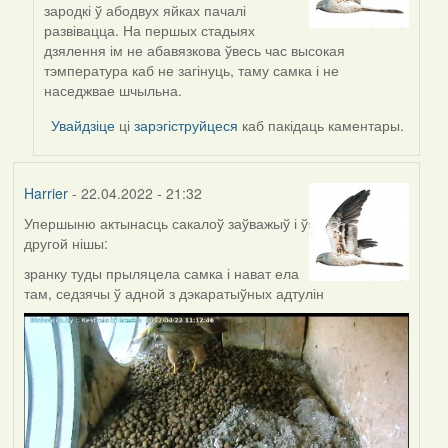
reply
зародкі ў абодвух яйках пачалі
to
развівацца. На першых стадыях
by
дзялення ім не абавязкова ўвесь час высокая
ZNR
тэмпература каб не загінуць, таму самка і не
наседжвае шчыльна.
Увайдзіце
ці
зарэгіструйцеся
каб пакідаць каментары.
Harrier
- 22.04.2022 - 21:32
Упершыню актынасць сакалоў заўважыў і ў
другой нішы:
зранку туды прыляцела самка і нават ела
там, седзячы ў адной з дэкаратыўных адтулін