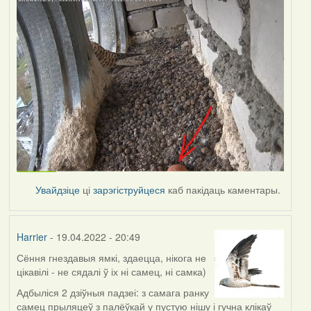
Увайдзіце
ці
зарэгіструйцеся
каб пакідаць каментары.
Harrier
- 19.04.2022 - 20:49
Сёння гнездавыя ямкі, здаецца, нікога не
цікавілі - не сядалі ў іх ні самец, ні самка)
Адбыліся 2 дзіўныя падзеі: з самага ранку
самец прыляцеў з палёўкай у пустую нішу і гучна клікаў