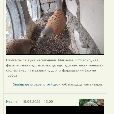
Самка была яўна негалодная. Магчыма, што асноўная
фізіялагічная падрыхтоўка да адкладкі яек заканчваецца і
столькі энергіі і матэрыялу для іх фармавання ўжо не
трэба?
Увайдзіце
ці
зарэгіструйцеся
каб пакідаць каментары.
Feather
- 19.04.2022 - 13:00