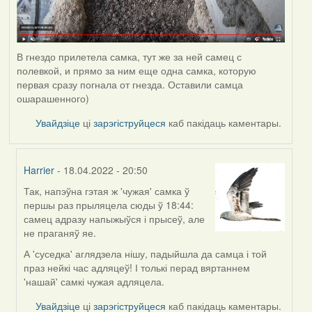
В гнездо прилетела самка, тут же за ней самец с
полевкой, и прямо за ним еще одна самка, которую
первая сразу погнала от гнезда. Оставили самца
ошарашенного)
Увайдзіце
ці
зарэгіструйцеся
каб пакідаць каментары.
Harrier
- 18.04.2022 - 20:50
Так, напэўна гэтая ж 'чужая' самка ў
In
першы раз прыляцела сюды ў 18:44:
reply
самец адразу напыжыўся і прысеў, але
to
не праганяў яе.
by
Estydaven
А 'суседка' аглядзела нішу, падыйшла да самца і той
праз нейкі час адляцеў! І толькі перад вяртаннем
'нашай' самкі чужая адляцела.
Увайдзіце
ці
зарэгіструйцеся
каб пакідаць каментары.