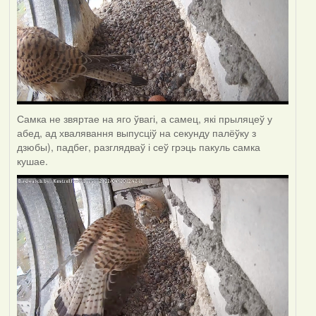
Самка не звяртае на яго ўвагі, а самец, які прыляцеў у
абед, ад хвалявання выпусціў на секунду палёўку з
дзюбы), падбег, разглядваў і сеў грэць пакуль самка
кушае.