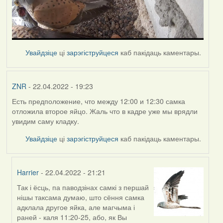
Увайдзіце
ці
зарэгіструйцеся
каб пакідаць каментары.
ZNR
- 22.04.2022 - 19:23
Есть предположение, что между 12:00 и 12:30 самка
отложила второе яйцо. Жаль что в кадре уже мы врядли
увидим саму кладку.
Увайдзіце
ці
зарэгіструйцеся
каб пакідаць каментары.
Harrier
- 22.04.2022 - 21:21
Так і ёсць, па паводзінах самкі з першай
In
нішы таксама думаю, што сёння самка
reply
адклала другое яйка, але магчыма і
to
раней - каля 11:20-25, або, як Вы
by