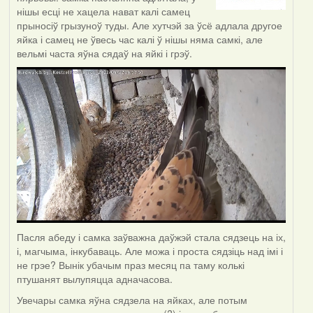
нішы есці не хацела нават калі самец
прыносіў грызуноў туды. Але хутчэй за ўсё адлала другое
яйка і самец не ўвесь час калі ў нішы няма самкі, але
вельмі часта яўна сядаў на яйкі і грэў.
Пасля абеду і самка заўважна даўжэй стала сядзець на іх,
і, магчыма, інкубаваць. Але можа і проста сядзіць над імі і
не грэе? Вынік убачым праз месяц па таму колькі
птушанят вылупяцца адначасова.
Увечары самка яўна сядзела на яйках, але потым