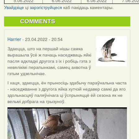
5.06.2022
6.06.2022
6.06.2022
7.06.20
Увайдзіце
ці
зарэгіструйцеся
каб пакідаць каментары.
COMMENTS
Harrier
- 23.04.2022 - 20:54
Здаецца, што на першай нішы самка
вырашыла ўсё ж пачаць наседжваць яйкі
пасля адкладкі другога з іх і робіць гэта з
невялікімі перапынкамі, самец ахвотна ў
гэтым удзельнічае.
І хаця, здаецца, ён прыносіць здабычу параўнальна часта
- наседжванне з другога яйка хутчэй недавер самкі да яго
здольнасцяў паляўнічага ці ўспрыняццё ёй сезона як не
вельмі добрага на грызуноў.