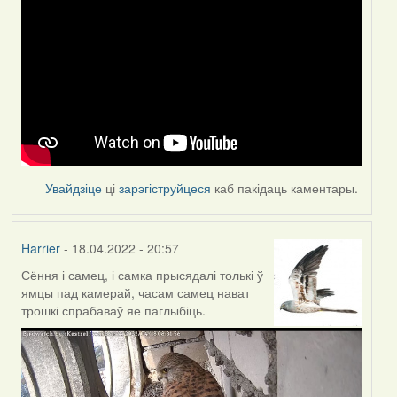
Увайдзіце
ці
зарэгіструйцеся
каб пакідаць каментары.
Harrier
- 18.04.2022 - 20:57
Сёння і самец, і самка прысядалі толькі ў
ямцы пад камерай, часам самец нават
трошкі спрабаваў яе паглыбіць.