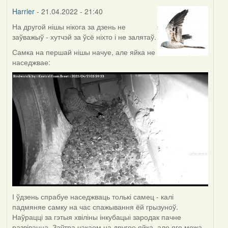
Harrier
- 21.04.2022 - 21:40
На другой нішы нікога за дзень не
заўважыў - хутчэй за ўсё ніхто і не залятаў.
Самка на першай нішы начуе, але яйка не
наседжвае:
І ўдзень спрабуе наседжваць толькі самец - калі
падмяняе самку на час спажывання ёй грызуноў.
Наўрацці за гэтыя хвіліны інкубацыі зародак пачне
развівацца. Заўтра чакаем на другое яйка, але яго можа