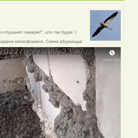
 птушанят пакармі!", што так будзе :)
ендэрна неканформна. Самка абураецца: