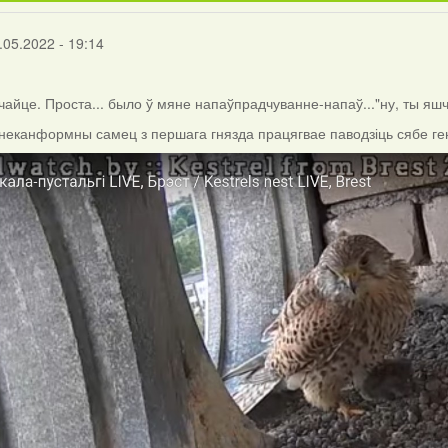
.05.2022 - 19:14
чайце. Проста... было ў мяне напаўпрадчуванне-напаў..."ну, ты яшчэ
неканформны самец з першага гнязда працягвае паводзіць сябе г