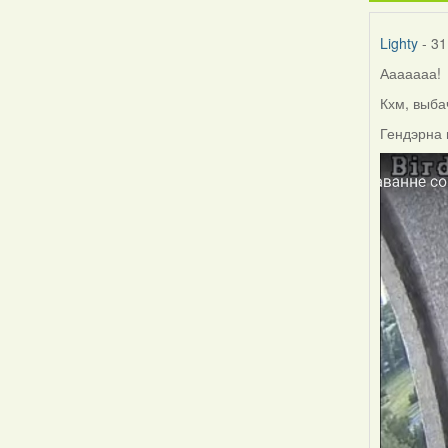
Lighty
- 31
Ааааааа!
Кхм, выба
Гендэрна 