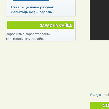
Стварыць новы рахунак
Запытаць новы пароль
ЗАРАЗ НА САЙЦЕ
Зараз няма зарэгістраваных
карыстальнікаў онлайн.
Увайдзіце
ц
C