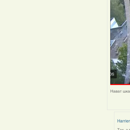
Нават шкад
Harrier
Так, з