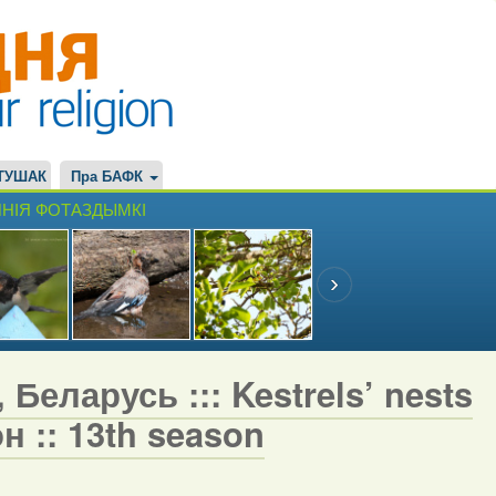
ТУШАК
Пра БАФК
НІЯ ФОТАЗДЫМКІ
Беларусь ::: Kestrels’ nests
н :: 13th season