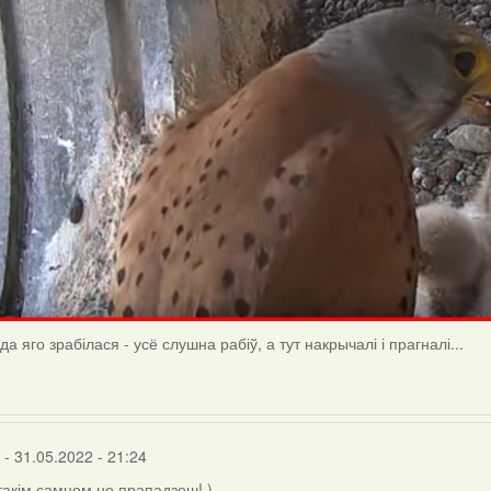
а яго зрабілася - усё слушна рабіў, а тут накрычалі і прагналі...
- 31.05.2022 - 21:24
 такім самцом не прападзеш! )