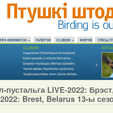
ПРА BIRDWATCH
ГАЛЕРЭЯ
CLUB200
ФОРУМ
СПІСЫ П
CLUB200
АПОШ
Хадулачнік (Himantopus himantopus)
Кулік-гразевік (Limicola falcinellus…
Шчурка-пчалаедка (Merops apiaster)
Чапля-кваква (Nycticorax nycticorax)
Чырвонаваллёвы гагач (Gavia stellata…
-пустальга LIVE-2022: Брэст, 
2022: Brest, Belarus 13-ы сезо