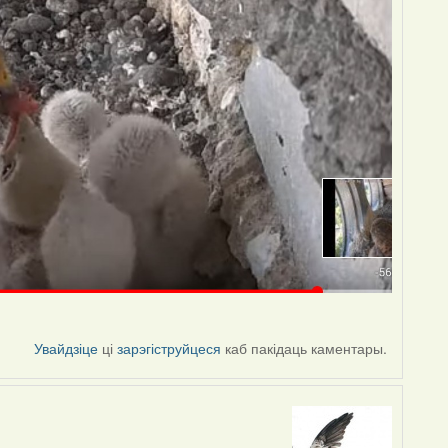
Увайдзіце
ці
зарэгіструйцеся
каб пакідаць каментары.