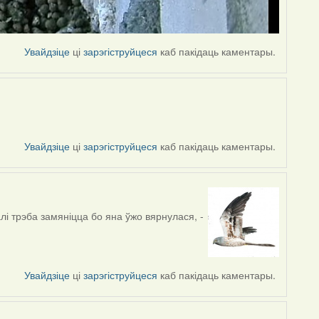
Увайдзіце
ці
зарэгіструйцеся
каб пакідаць каментары.
Увайдзіце
ці
зарэгіструйцеся
каб пакідаць каментары.
алі трэба замяніцца бо яна ўжо вярнулася, -
Увайдзіце
ці
зарэгіструйцеся
каб пакідаць каментары.