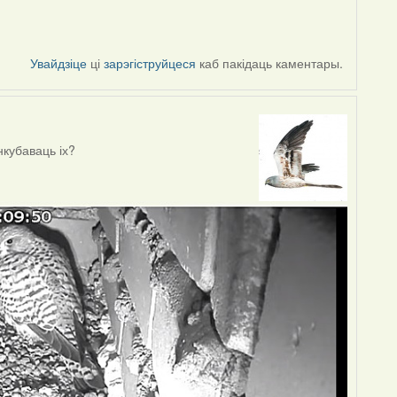
Увайдзіце
ці
зарэгіструйцеся
каб пакідаць каментары.
інкубаваць іх?