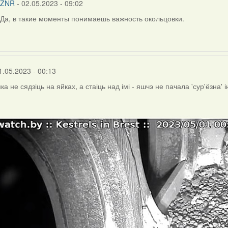
ZNR
- 02.05.2023 - 09:02
Да, в такие моменты понимаешь важность окольцовки.
In
reply
to
by
Harrier
1.05.2023 - 00:13
а не сядзіць на яйках, а стаіць над імі - яшчэ не пачала 'сур'ёзна' 