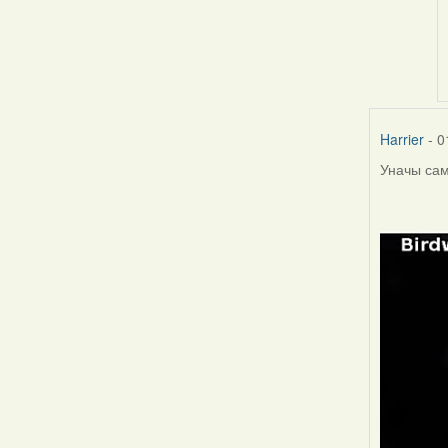
Harrier
- 0
Уначы самк