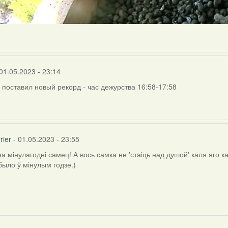
01.05.2023 - 23:14
поставил новый рекорд - час дежурства 16:58-17:58
rier
- 01.05.2023 - 23:55
а мінулагодні самец! А вось самка не 'стаіць над душой' каля яго к
было ў мінулым годзе.)
ly
R