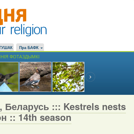
ТУШАК
Пра БАФК
НІЯ ФОТАЗДЫМКІ
 Беларусь ::: Kestrels nests
н :: 14th season