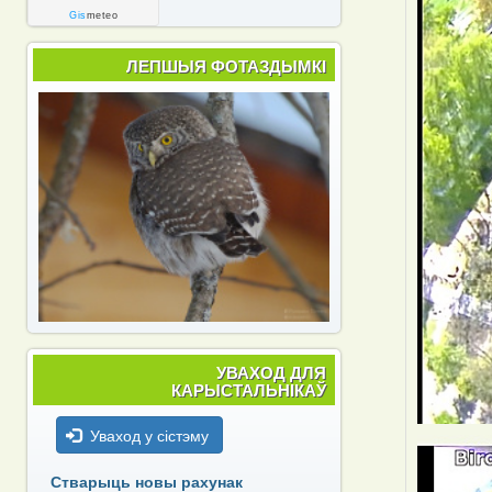
Gis
meteo
ЛЕПШЫЯ ФОТАЗДЫМКІ
УВАХОД ДЛЯ
КАРЫСТАЛЬНІКАЎ
Уваход у сістэму
Стварыць новы рахунак