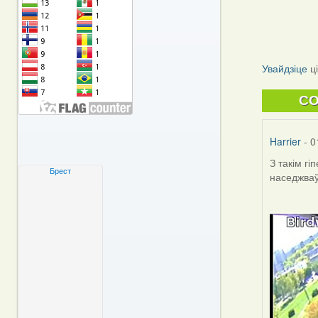
Увайдзіце
ц
C
Harrier
- 0
З такім г
Брест
наседжваў