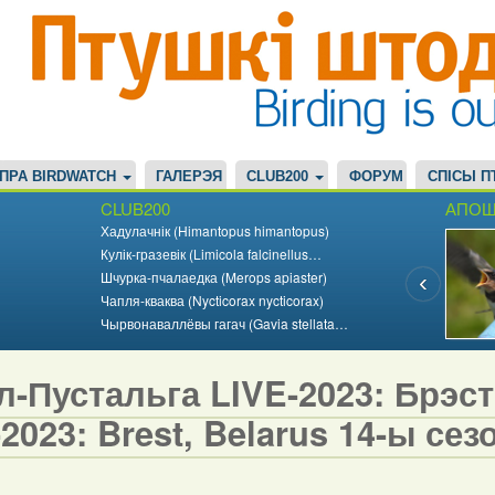
ПРА BIRDWATCH
ГАЛЕРЭЯ
CLUB200
ФОРУМ
СПІСЫ П
CLUB200
АПОШ
Хадулачнік (Himantopus himantopus)
Кулік-гразевік (Limicola falcinellus…
Шчурка-пчалаедка (Merops apiaster)
Чапля-кваква (Nycticorax nycticorax)
Чырвонаваллёвы гагач (Gavia stellata…
-Пустальга LIVE-2023: Брэст,
2023: Brest, Belarus 14-ы сезо