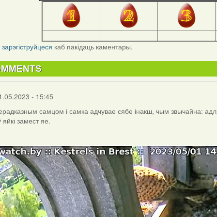
і
зарэгіструйцеся
каб пакідаць каментары.
OMMENTS
1.05.2023 - 15:45
іперадказным самцом і самка адчувае сябе інакш, чым звычайна: адля
 яйкі замест яе.