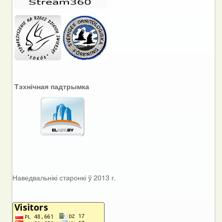
Тэхнічная падтрымка
Наведвальнікі старонкі ў 2013 г.