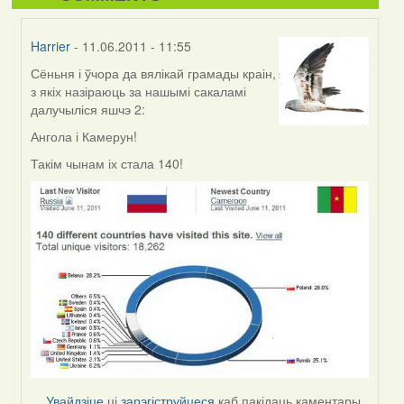
Harrier
- 11.06.2011 - 11:55
Сёньня і ўчора да вялікай грамады краін,
In
з якіх назіраюць за нашымі сакаламі
reply
далучыліся яшчэ 2:
to
by
Ангола і Камерун!
Harrier
Такім чынам іх стала 140!
Увайдзіце
ці
зарэгіструйцеся
каб пакідаць каментары.