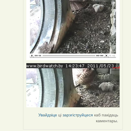
Увайдзіце
ці
зарэгіструйцеся
каб пакідаць
каментары.