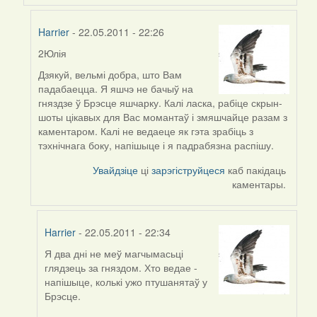
Harrier
- 22.05.2011 - 22:26
2Юлія
In
reply
Дзякуй, вельмі добра, што Вам
to
падабаецца. Я яшчэ не бачыў на
by
гняздзе ў Брэсце яшчарку. Калі ласка, рабіце скрын-
Harrier
шоты цікавых для Вас момантаў і змяшчайце разам з
каментаром. Калі не ведаеце як гэта зрабіць з
тэхнічнага боку, напішыце і я падрабязна распішу.
Увайдзіце
ці
зарэгіструйцеся
каб пакідаць
каментары.
Harrier
- 22.05.2011 - 22:34
Я два дні не меў магчымасьці
In
глядзець за гняздом. Хто ведае -
reply
напішыце, колькі ужо птушанятаў у
to
Брэсце.
by
Harrier