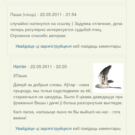
Паша (госць)
- 22.05.2011 - 21:54
случайно наткнулся на ссылку ) Задумка отличная, доча
In
теперь регулярно интересуется судьбой птиц.
reply
Огромное спасибо авторам.
to
by
Увайдзіце
ці
зарэгіструйцеся
каб пакідаць каментары.
Юлия
(госць)
Harrier
- 22.05.2011 - 22:20
2Паша
In
reply
Дзякуй за добрыя словы. Аўтар - сама
to
прырода, мы толькі падглядваем за ёй,
by
стараючыся не шкодзіць. Было б цікава даведацца пра
Паша
ўражаньні Вашы і дачкі ў больш разгорнутым выглядзе.
(госць)
Калі ласка, напішыце яшчэ як Вы выйшлі на нас - гэта
важна!
Увайдзіце
ці
зарэгіструйцеся
каб пакідаць каментары.