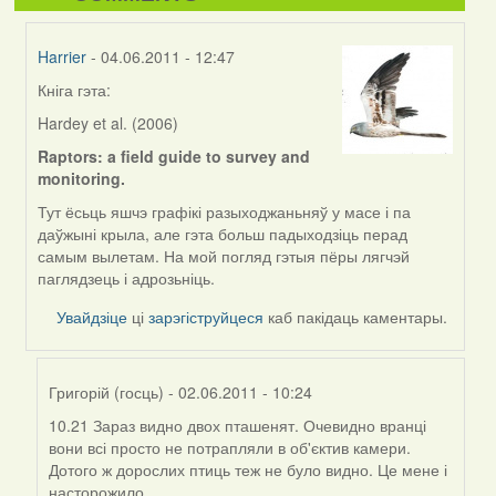
Harrier
- 04.06.2011 - 12:47
Кніга гэта:
In
reply
Hardey et al. (2006)
to
Raptors: a field guide to survey and
by
monitoring.
I
Feather
Тут ёсьць яшчэ графікі разыходжаньняў у масе і па
(госць)
даўжыні крыла, але гэта больш падыходзіць перад
самым вылетам. На мой погляд гэтыя пёры лягчэй
паглядзець і адрозьніць.
Увайдзіце
ці
зарэгіструйцеся
каб пакідаць каментары.
Григорій (госць)
- 02.06.2011 - 10:24
10.21 Зараз видно двох пташенят. Очевидно вранці
In
вони всі просто не потрапляли в об'єктив камери.
reply
Дотого ж дорослих птиць теж не було видно. Це мене і
to
насторожило.