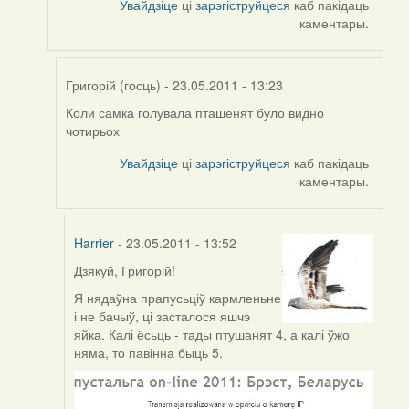
Увайдзіце
ці
зарэгіструйцеся
каб пакідаць
каментары.
Григорій (госць)
- 23.05.2011 - 13:23
Коли самка голувала пташенят було видно
In
чотирьох
reply
to
Увайдзіце
ці
зарэгіструйцеся
каб пакідаць
by
каментары.
Harrier
Harrier
- 23.05.2011 - 13:52
Дзякуй,
Григорій!
In
reply
Я нядаўна прапусьціў кармленьне
to
і не бачыў, ці засталося яшчэ
by
яйка. Калі ёсьць - тады птушанят 4, а калі ўжо
Григорій
няма, то павінна быць 5.
(госць)