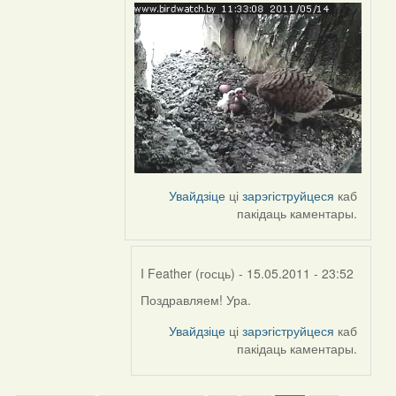
Feather
Увайдзіце
ці
зарэгіструйцеся
каб
пакідаць каментары.
I Feather (госць)
- 15.05.2011 - 23:52
Поздравляем! Ура.
In
reply
Увайдзіце
ці
зарэгіструйцеся
каб
to
пакідаць каментары.
by
Harrier
Pagination