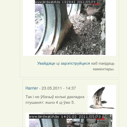
Увайдзіце
ці
зарэгіструйцеся
каб пакідаць
каментары.
Harrier
- 23.05.2011 - 14:37
Так і не ўбачыў колькі дакладна
In
птушанят: яшчэ 4 ці ўжо 5.
reply
to
by
Harrier