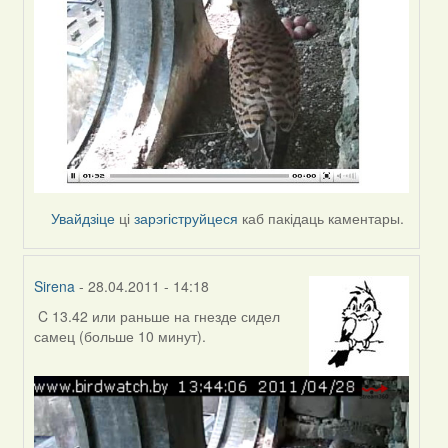
Увайдзіце
ці
зарэгіструйцеся
каб пакідаць каментары.
Sirena
- 28.04.2011 - 14:18
C 13.42 или раньше на гнезде сидел
In
самец (больше 10 минут).
reply
to
by
Зьміцер
(госць)