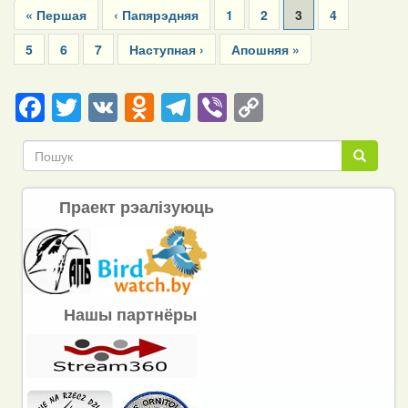
First
« Першая
Previous
‹ Папярэдняя
Page
1
Page
2
Current
3
Page
4
page
page
page
Page
5
Page
6
Page
7
Next
Наступная ›
Last
Апошняя »
page
page
Facebook
Twitter
VK
Odnoklassniki
Telegram
Viber
Copy
Link
Пошук
Пошук
Праект рэалізуюць
Нашы партнёры