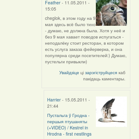
Feather
- 11.05.2011 -
15:05
cheglok
, в этом году на 9
In
мая здесь всё было тихо
reply
- думаю, не должна была. Хотя у неё и
to
без 9 мая хавает поводов испугаться -
by
неподалёку стоит ресторан, в котором
Harrier
есть услуга заказа фейерверка, и она
популярна среди посетителей:) Думаю,
пустельги привыкли)
Увайдзіце
ці
зарэгіструйцеся
каб
пакідаць каментары.
Harrier
- 15.05.2011 -
21:44
Пустальга ў Гродна -
In
першыя птушаняты
reply
(+VIDEO) / Kestrel in
to
Hrodna - first nestlings
by