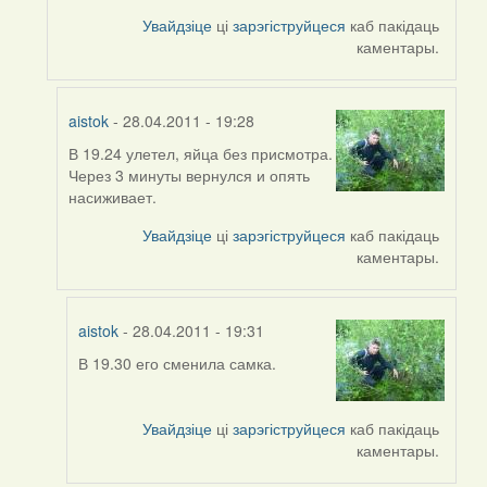
to
Увайдзіце
ці
зарэгіструйцеся
каб пакідаць
by
каментары.
Feather
aistok
- 28.04.2011 - 19:28
В 19.24 улетел, яйца без присмотра.
In
Через 3 минуты вернулся и опять
reply
насиживает.
to
by
Увайдзіце
ці
зарэгіструйцеся
каб пакідаць
aistok
каментары.
aistok
- 28.04.2011 - 19:31
В 19.30 его сменила самка.
In
reply
to
Увайдзіце
ці
зарэгіструйцеся
каб пакідаць
by
каментары.
aistok