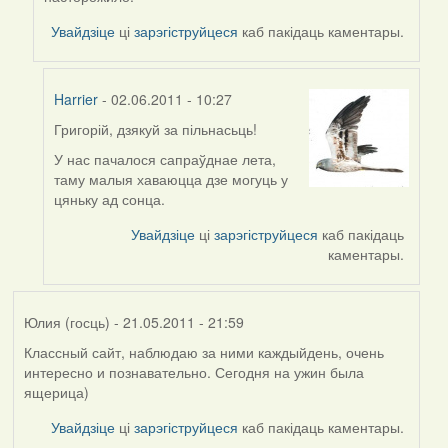
by
Григорій
Увайдзіце
ці
зарэгіструйцеся
каб пакідаць каментары.
(госць)
Harrier
- 02.06.2011 - 10:27
Григорій, дзякуй за пільнасьць!
In
reply
У нас пачалося сапраўднае лета,
to
таму малыя хаваюцца дзе могуць у
by
цяньку ад сонца.
Григорій
Увайдзіце
ці
зарэгіструйцеся
каб пакідаць
(госць)
каментары.
Юлия (госць)
- 21.05.2011 - 21:59
Классный сайт, наблюдаю за ними каждыйдень, очень
интересно и познавательно. Сегодня на ужин была
ящерица)
Увайдзіце
ці
зарэгіструйцеся
каб пакідаць каментары.