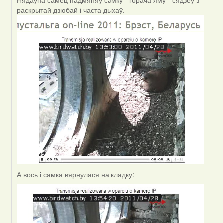
Нядаўна самец падмяняў самку - горача яму - сядзеў з
Зьміцер
раскрытай дзюбай і часта дыхаў.
(госць)
А вось і самка вярнулася на кладку: