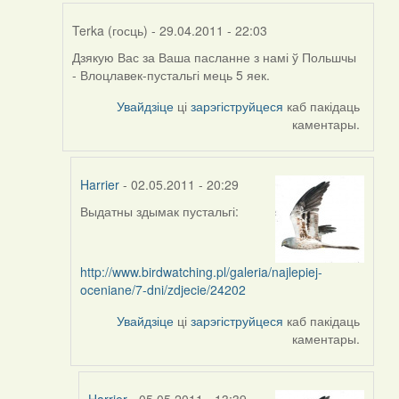
Terka (госць)
- 29.04.2011 - 22:03
Дзякую Вас за Ваша пасланне з намі ў Польшчы
In
- Влоцлавек-пустальгі мець 5 яек.
reply
to
Увайдзіце
ці
зарэгіструйцеся
каб пакідаць
by
каментары.
aistok
Harrier
- 02.05.2011 - 20:29
Выдатны здымак пустальгі:
In
reply
to
http://www.birdwatching.pl/galeria/najlepiej-
by
oceniane/7-dni/zdjecie/24202
Terka
(госць)
Увайдзіце
ці
зарэгіструйцеся
каб пакідаць
каментары.
Harrier
- 05.05.2011 - 13:39