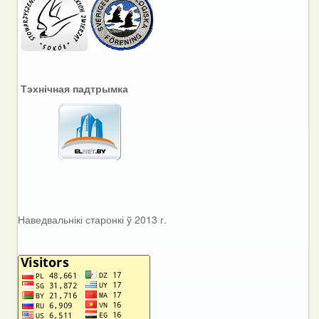
Тэхнічная падтрымка
Наведвальнікі старонкі ў 2013 г.