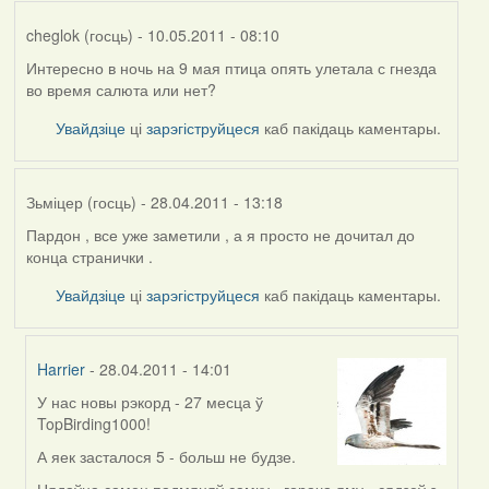
cheglok (госць)
- 10.05.2011 - 08:10
Интересно в ночь на 9 мая птица опять улетала с гнезда
во время салюта или нет?
Увайдзіце
ці
зарэгіструйцеся
каб пакідаць каментары.
Зьміцер (госць)
- 28.04.2011 - 13:18
Пардон , все уже заметили , а я просто не дочитал до
конца странички .
Увайдзіце
ці
зарэгіструйцеся
каб пакідаць каментары.
Harrier
- 28.04.2011 - 14:01
У нас новы рэкорд - 27 месца ў
In
TopBirding1000!
reply
to
А яек засталося 5 - больш не будзе.
by