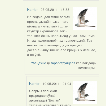
Harrier
- 05.05.2011 - 18:38
Не ведаю, для мяне вельмі
In
просты дызайн, шмат чаго
reply
цікавага - лічыльнік і флэг-
to
каўнтэр і храналогія яек -
by
тое, што ёсьць напрыклад у нас - там няма.
Feather
Няма і каментароў пад трансляцыяй. Так
што варта прыглядацца да працы і
дасягненьняў іншых, але браць з іх лепшае,
а не ўсё.
Увайдзіце
ці
зарэгіструйцеся
каб пакідаць
каментары.
Harrier
- 10.05.2011 - 01:04
Сябры з польскай
In
прыродаахоўнай
reply
арганізацыі "Bocian"
to
таксама ўсталявалі камеру