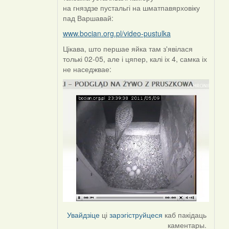
by
на гняздзе пустальгі на шматпавярховіку
Harrier
пад Варшавай:
www.bocian.org.pl/video-pustulka
Цікава, што першае яйка там з'явілася
толькі 02-05, але і цяпер, калі іх 4, самка іх
не наседжвае:
Увайдзіце
ці
зарэгіструйцеся
каб пакідаць
каментары.