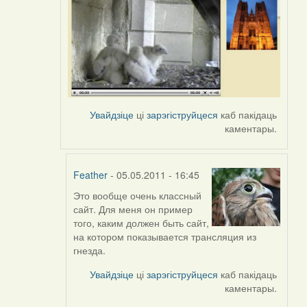
Увайдзіце
ці
зарэгіструйцеся
каб пакідаць
каментары.
Feather
- 05.05.2011 - 16:45
Это вообще очень классный
In
сайт. Для меня он пример
reply
того, каким должен быть сайт,
to
на котором показывается трансляция из
by
гнезда.
Harrier
Увайдзіце
ці
зарэгіструйцеся
каб пакідаць
каментары.