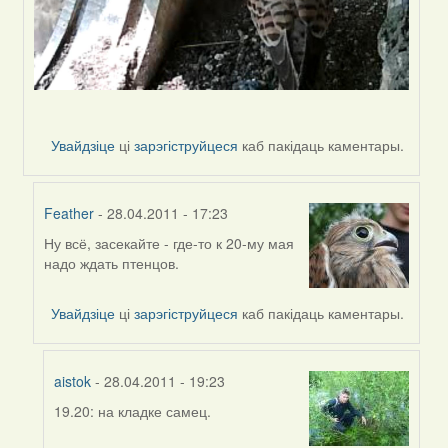
Увайдзіце
ці
зарэгіструйцеся
каб пакідаць каментары.
Feather
- 28.04.2011 - 17:23
Ну всё, засекайте - где-то к 20-му мая
In
надо ждать птенцов.
reply
to
by
Увайдзіце
ці
зарэгіструйцеся
каб пакідаць каментары.
Sirena
aistok
- 28.04.2011 - 19:23
19.20: на кладке самец.
In
reply