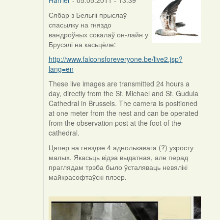
Сябар з Бельгіі прыслаў
In
спасылку на гняздо
reply
вандроўных сокалаў он-лайн у
to
Брусэлі на касьцёле:
by
Harrier
http://www.falconsforeveryone.be/live2.jsp?
lang=en
These live images are transmitted 24 hours a
day, directly from the St. Michael and St. Gudula
Cathedral in Brussels. The camera is positioned
at one meter from the nest and can be operated
from the observation post at the foot of the
cathedral.
Цяпер на гняздзе 4 аднолькавага (?) узросту
малых. Якасьць відэа выдатная, але перад
праглядам трэба было ўсталяваць невялікі
майкрасофтаўскі плэер.