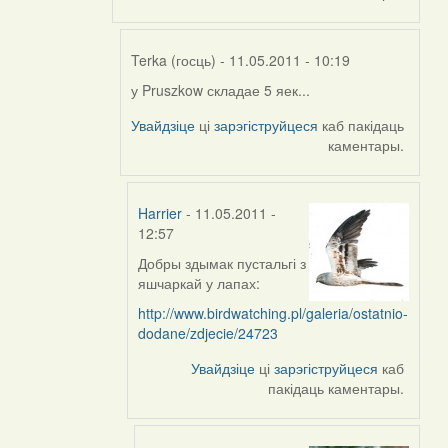
Terka (госць)
- 11.05.2011 - 10:19
у Pruszkow складае 5 яек...
In
reply
Увайдзіце
ці
зарэгіструйцеся
каб пакідаць
to
каментары.
by
Harrier
Harrier
- 11.05.2011 -
12:57
Добры здымак пустальгі з
In
яшчаркай у лапах:
reply
to
http://www.birdwatching.pl/galeria/ostatnio-
by
dodane/zdjecie/24723
Terka
Увайдзіце
ці
зарэгіструйцеся
каб
(госць)
пакідаць каментары.