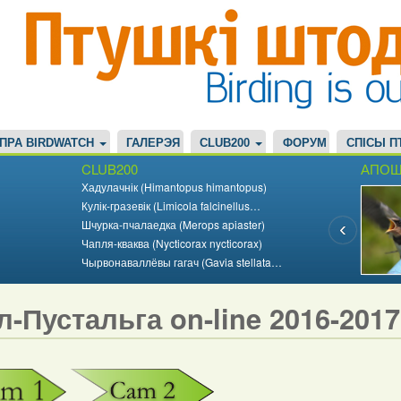
ПРА BIRDWATCH
ГАЛЕРЭЯ
CLUB200
ФОРУМ
СПІСЫ П
CLUB200
АПОШ
Хадулачнік (Himantopus himantopus)
Кулік-гразевік (Limicola falcinellus…
Шчурка-пчалаедка (Merops apiaster)
Чапля-кваква (Nycticorax nycticorax)
Чырвонаваллёвы гагач (Gavia stellata…
л-Пустальга on-line 2016-201