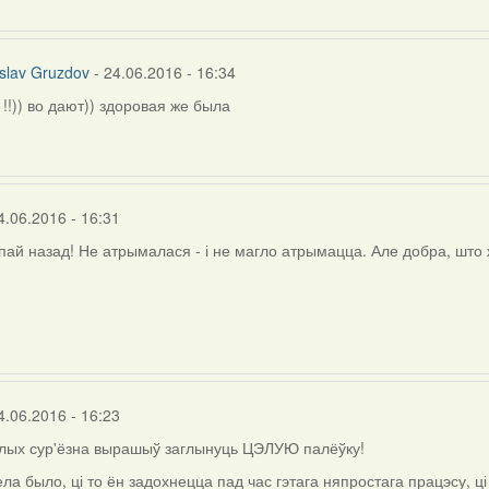
slav Gruzdov
- 24.06.2016 - 16:34
!!)) во дают)) здоровая же была
4.06.2016 - 16:31
пай назад! Не атрымалася - і не магло атрымацца. Але добра, што
4.06.2016 - 16:23
алых сур'ёзна вырашыў заглынуць ЦЭЛУЮ палёўку!
ла было, ці то ён задохнецца пад час гэтага няпростага працэсу, ц