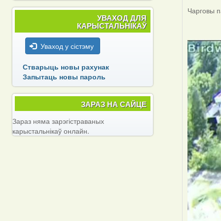
Чарговы п
УВАХОД ДЛЯ
КАРЫСТАЛЬНІКАЎ
Уваход у сістэму
Стварыць новы рахунак
Запытаць новы пароль
ЗАРАЗ НА САЙЦЕ
Зараз няма зарэгістраваных
карыстальнікаў онлайн.