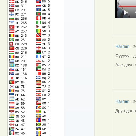
Harrier
- 2
Фууууу - д
Але другі
Harrier
- 2
Другі дап