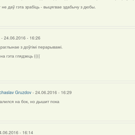
г не даў гэта зрабіць - выцягвае здабычу з дюбы.
- 24.06.2016 - 16:26
праглынае з доўгімі перарывамі.
на гэта глядзець ((((
chaslav Gruzdov
- 24.06.2016 - 16:29
алился на бок, но дышит пока
ly
rier
4.06.2016 - 16:14