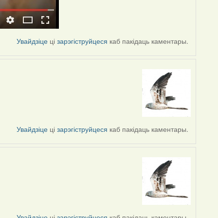
Увайдзіце
ці
зарэгіструйцеся
каб пакідаць каментары.
Увайдзіце
ці
зарэгіструйцеся
каб пакідаць каментары.
Увайдзіце
ці
зарэгіструйцеся
каб пакідаць каментары.