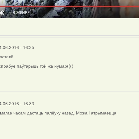
4.06.2016 - 16:35
асталі!
 спрабуе паўтарыць той жа нумар((((
4.06.2016 - 16:33
амагае часам дастаць палёўку назад. Можа і атрымаецца.