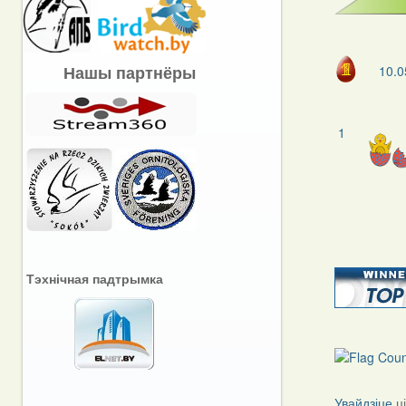
Нашы партнёры
10.0
1
Тэхнічная падтрымка
Увайдзіце
ц