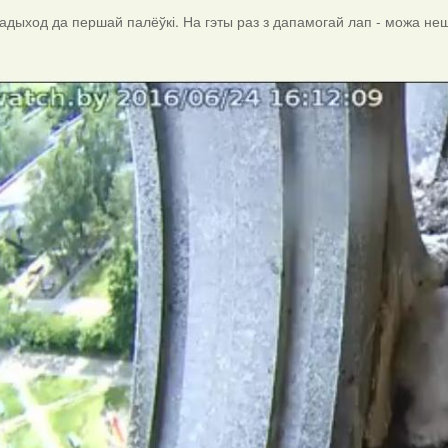
адыход да першай палёўкі. На гэты раз з дапамогай лап - можа неш