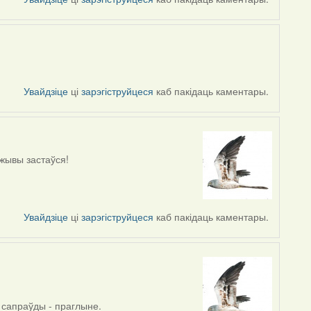
Увайдзіце
ці
зарэгіструйцеся
каб пакідаць каментары.
 жывы застаўся!
Увайдзіце
ці
зарэгіструйцеся
каб пакідаць каментары.
і сапраўды - праглыне.