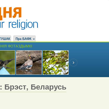
ТУШАК
Пра БАФК
НІЯ ФОТАЗДЫМКІ
7: Брэст, Беларусь