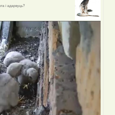
та і адарвуць?