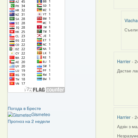
Viacha
Съели 
In
reply
to
by
Harrier
Harrier
- 2
Дастае ла
Погода в Бресте
Gismeteo
Harrier
- 2
Прогноз на 2 недели
Адзін з м
Незразуме