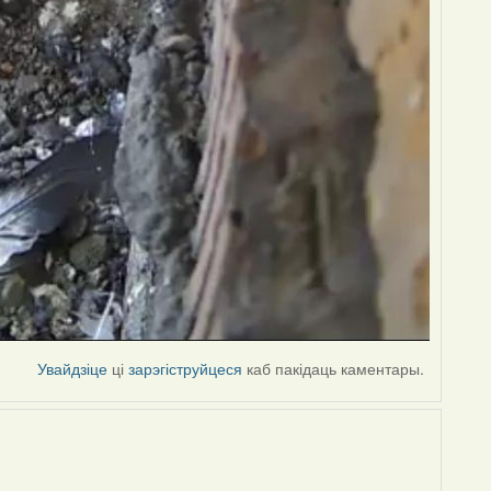
Увайдзіце
ці
зарэгіструйцеся
каб пакідаць каментары.