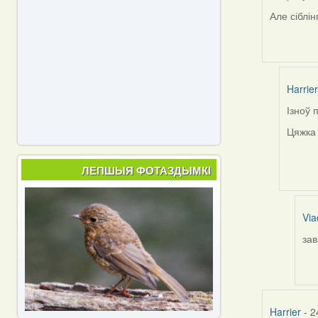
Але сіблін
Harrier
Ізноў 
In
reply
Цяжка 
to
by
ЛЕПШЫЯ ФОТАЗДЫМКІ
Harrier
Via
зав
In
rep
to
by
Har
Harrier
- 2