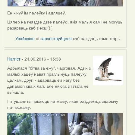
Ён кінуў ім палёўку і адляцеў.
Цяпер на гняздзе дзве палёўкі, якія малыя самі не могуць
разарваць каб з'есці(((
Увайдзіце
ці
зарэгіструйцеся
каб пакідаць каментары.
Harrier
- 24.06.2016 - 15:38
Адбылася "бітва за ежу", чарговая. Адзін з
малых хацеў нават праглынуць палёўку
цалкам, другі - адарваць ёй нагу без
дапамогі сваіх лап, але нічога з гэтага не
выйшла.
І птушаняты чакаюць на маму, якая раздзеліць здабычу
па-чэснаму.