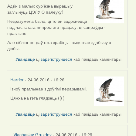
Адзін з малых сур'ёзна вырашыў
заглынуць ЦЭЛУЮ палёўку!
Незразумела было, ці то ён задохнецца
пад час гэтага няпростага працэсу, ці сапраўды -
праглыне.
Але сіблінг не даў гэта зрабіць - выцягвае здабычу з
дюбы.
Увайдзіце
ці
зарэгіструйцеся
каб пакідаць каментары.
Harrier
- 24.06.2016 - 16:26
Ізноў праглынае з доўгімі перарывамі.
In
reply
Цяжка на гэта глядзець ((((
to
by
Увайдзіце
ці
зарэгіструйцеся
каб пакідаць каментары.
Harrier
Viachaslav Gruzdov
- 24.06.2016 - 16:29