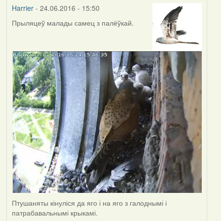
Harrier
- 24.06.2016 - 15:50
Прыляцеў малады самец з палёўкай.
Птушаняты кінуліся да яго і на яго з галоднымі і
патрабавальнымі крыкамі.