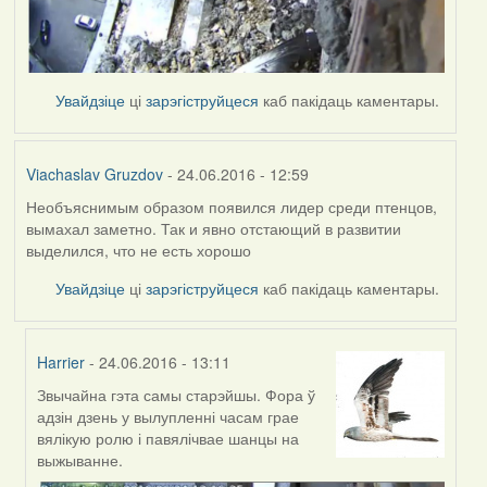
Увайдзіце
ці
зарэгіструйцеся
каб пакідаць каментары.
Viachaslav Gruzdov
- 24.06.2016 - 12:59
Необъяснимым образом появился лидер среди птенцов,
вымахал заметно. Так и явно отстающий в развитии
выделился, что не есть хорошо
Увайдзіце
ці
зарэгіструйцеся
каб пакідаць каментары.
Harrier
- 24.06.2016 - 13:11
Звычайна гэта самы старэйшы. Фора ў
In
адзін дзень у вылупленні часам грае
reply
вялікую ролю і павялічвае шанцы на
to
выжыванне.
by