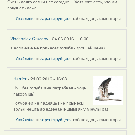
Очень долго самки нет сегодня... Хотя уже есть, что им
покушать даже.
Увайдзіце
ці
зарэгіструйцеся
каб пакідаць каментары.
Viachaslav Gruzdov
- 24.06.2016 - 16:00
а если еще не принесет голубя - грош ей цена)
In
reply
Увайдзіце
ці
зарэгіструйцеся
каб пакідаць каментары.
to
by
Дарья
Harrier
- 24.06.2016 - 16:03
Ну і без голуба яна патрэбная - хоць
In
пакорміць)
reply
to
Голуба ёй не падняць і не прынесці.
by
Толькі нешта аб'едзенае іншымі як у мінулы раз.
Viachaslav
Увайдзіце
ці
зарэгіструйцеся
каб пакідаць каментары.
Gruzdov