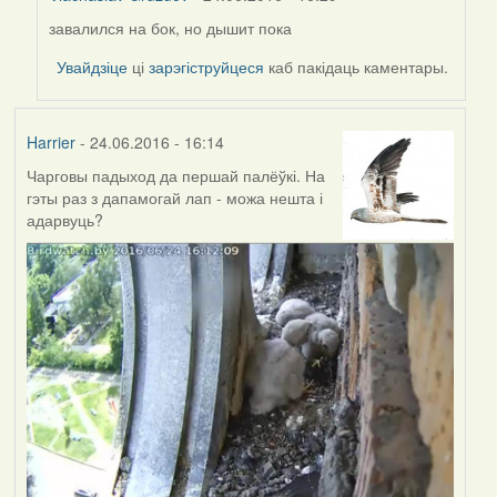
завалился на бок, но дышит пока
In
reply
Увайдзіце
ці
зарэгіструйцеся
каб пакідаць каментары.
to
by
Harrier
Harrier
- 24.06.2016 - 16:14
Чарговы падыход да першай палёўкі. На
гэты раз з дапамогай лап - можа нешта і
адарвуць?