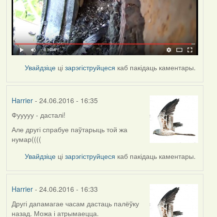
Увайдзіце
ці
зарэгіструйцеся
каб пакідаць каментары.
Harrier
- 24.06.2016 - 16:35
Фууууу - дасталі!
Але другі спрабуе паўтарыць той жа
нумар((((
Увайдзіце
ці
зарэгіструйцеся
каб пакідаць каментары.
Harrier
- 24.06.2016 - 16:33
Другі дапамагае часам дастаць палёўку
назад. Можа і атрымаецца.