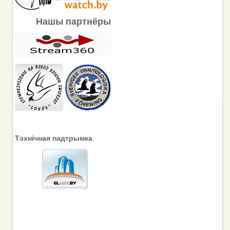
Нашы партнёры
Тэхнічная падтрымка