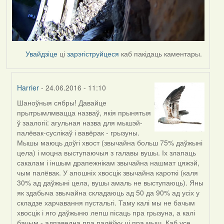
Увайдзіце
ці
зарэгіструйцеся
каб пакідаць каментары.
Harrier
- 24.06.2016 - 11:10
Шаноўныя сябры! Давайце
In
прытрымлмвацца назваў, якія прынятыя
reply
ў заалогіі: агульная назва для мышэй-
to
палёвак-суслікаў і вавёрак - грызуны.
by
Мышы маюць доўгі хвост (звычайна больш 75% даўжыні
Ирина
цела) і моцна выступаючыя з галавы вушы. Іх злапаць
сакалам і іншым драпежнікам звычайна нашмат цяжэй,
чым палёвак. У апошніх хвосцік звычайна кароткі (каля
30% ад даўжыні цела, вушы амаль не выступаюць). Яны
як здабыча звычайна складаюць ад 50 да 90% ад усіх у
складзе харчавання пустальгі. Таму калі мы не бачым
хвосцік і яго даўжыню лепш пісаць пра грызуна, а калі
бачым - адпаведна пра палёўку ці пра мыш. Каб усе