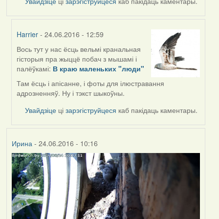
Увайдзіце
ці
зарэгіструйцеся
каб пакідаць каментары.
Harrier
- 24.06.2016 - 12:59
Вось тут у нас ёсць вельмі кранальная
In
гісторыя пра жыццё побач з мышамі і
reply
палёўкамі:
В краю маленьких "люди"
to
by
Там ёсць і апісанне, і фоты для ілюстравання
Жанна
адрозненняў. Ну і тэкст шыкоўны.
(госць)
Увайдзіце
ці
зарэгіструйцеся
каб пакідаць каментары.
Ирина
- 24.06.2016 - 10:16