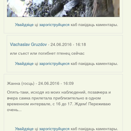
Увайдзіце
ці
зарэгіструйцеся
каб пакідаць каментары.
Viachaslav Gruzdov
- 24.06.2016 - 16:18
или съест или погибнет птенец сейчас
In
reply
Увайдзіце
ці
зарэгіструйцеся
каб пакідаць каментары.
to
by
Harrier
Жанна (госць)
- 24.06.2016 - 16:09
Опять-таки, исходя из моих наблюдений, позавчера и
вчера самка прилетала приблизительно в одном
временном интервале, с 16 до 17. Ждем! Переживаю
очень...
Увайдзіце
ці
зарэгіструйцеся
каб пакідаць каментары.