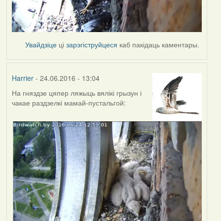
Увайдзіце
ці
зарэгіструйцеся
каб пакідаць каментары.
Harrier
- 24.06.2016 - 13:04
На гняздзе цяпер ляжыць вялікі грызун і
чакае раздзелкі мамай-пустальгой: