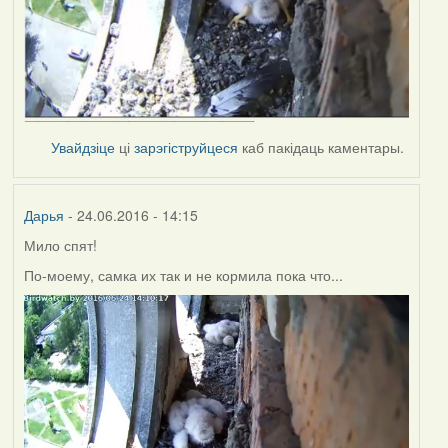
Увайдзіце
ці
зарэгіструйцеся
каб пакідаць каментары.
Дарья
- 24.06.2016 - 14:15
Мило спят!
По-моему, самка их так и не кормила пока что...