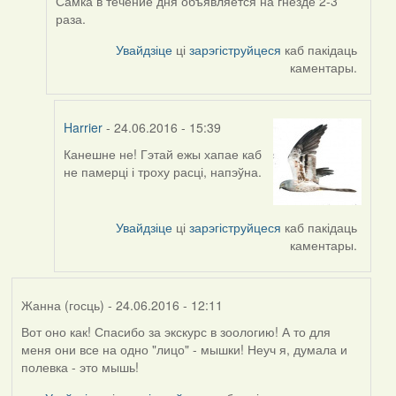
Самка в течение дня объявляется на гнезде 2-3
to
раза.
by
Harrier
Увайдзіце
ці
зарэгіструйцеся
каб пакідаць
каментары.
Harrier
- 24.06.2016 - 15:39
Канешне не! Гэтай ежы хапае каб
In
не памерці і троху расці, напэўна.
reply
to
by
Увайдзіце
ці
зарэгіструйцеся
каб пакідаць
Viachaslav
каментары.
Gruzdov
Жанна (госць)
- 24.06.2016 - 12:11
Вот оно как! Спасибо за экскурс в зоологию! А то для
меня они все на одно "лицо" - мышки! Неуч я, думала и
полевка - это мышь!