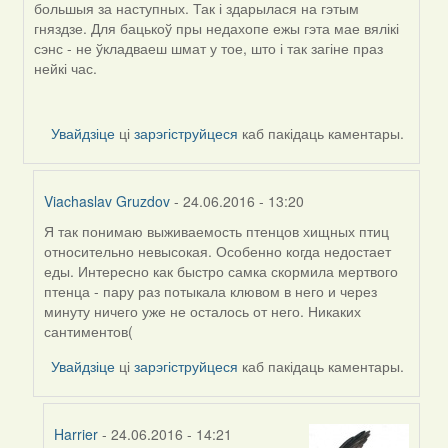
большыя за наступных. Так і здарылася на гэтым
гняздзе. Для бацькоў пры недахопе ежы гэта мае вялікі
сэнс - не ўкладваеш шмат у тое, што і так загіне праз
нейкі час.
Увайдзіце
ці
зарэгіструйцеся
каб пакідаць каментары.
Viachaslav Gruzdov
- 24.06.2016 - 13:20
Я так понимаю выживаемость птенцов хищных птиц
In
относительно невысокая. Особенно когда недостает
reply
еды. Интересно как быстро самка скормила мертвого
to
птенца - пару раз потыкала клювом в него и через
by
минуту ничего уже не осталось от него. Никаких
Harrier
сантиментов(
Увайдзіце
ці
зарэгіструйцеся
каб пакідаць каментары.
Harrier
- 24.06.2016 - 14:21