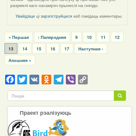
разумелі каго насамрэч прынеслі на гняздо.
Увайдзіце
ці
зарэгіструйцеся
каб пакідаць каментары.
Pagination
First
« Першая
Previous
‹ Папярэдняя
Page
9
Page
10
Page
11
Page
12
page
page
Current
13
Page
14
Page
15
Page
16
Page
17
Next
Наступная ›
page
page
Last
Апошняя »
page
Facebook
Twitter
VK
Odnoklassniki
Telegram
Viber
Copy
Link
Пошук
Пошук
Праект рэалізуюць