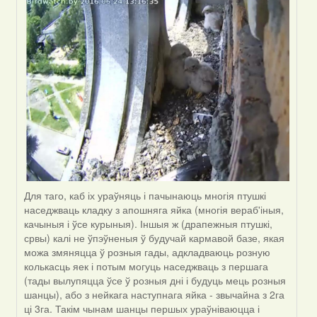
Viachaslav
Gruzdov
Для таго, каб іх ураўняць і пачынаюць многія птушкі
наседжваць кладку з апошняга яйка (многія вераб'іныя,
качыныя і ўсе курыныя). Іншыя ж (драпежныя птушкі,
срвы) калі не ўпэўненыя ў будучай кармавой базе, якая
можа змяняцца ў розныя гады, адкладваюць розную
колькасць яек і потым могуць наседжваць з першага
(тады вылупяцца ўсе ў розныя дні і будуць мець розныя
шанцы), або з нейкага наступнага яйка - звычайна з 2га
ці 3га. Такім чынам шанцы першых ураўніваюцца і