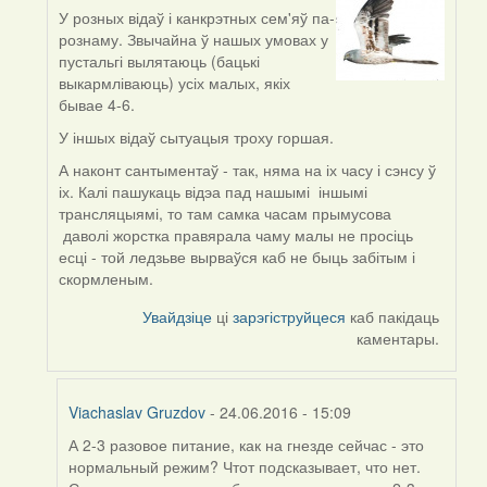
У розных відаў і канкрэтных сем'яў па-
In
рознаму. Звычайна ў нашых умовах у
reply
пустальгі вылятаюць (бацькі
to
выкармліваюць) усіх малых, якіх
by
бывае 4-6.
Viachaslav
Gruzdov
У іншых відаў сытуацыя троху горшая.
А наконт сантыментаў - так, няма на іх часу і сэнсу ў
іх. Калі пашукаць відэа пад нашымі іншымі
трансляцыямі, то там самка часам прымусова
даволі жорстка правярала чаму малы не просіць
есці - той ледзьве вырваўся каб не быць забітым і
скормленым.
Увайдзіце
ці
зарэгіструйцеся
каб пакідаць
каментары.
Viachaslav Gruzdov
- 24.06.2016 - 15:09
А 2-3 разовое питание, как на гнезде сейчас - это
In
нормальный режим? Чтот подсказывает, что нет.
reply