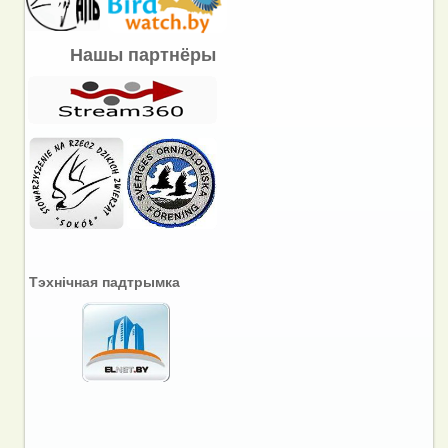
Нашы партнёры
Тэхнічная падтрымка