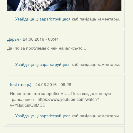
Увайдзіце
ці
зарэгіструйцеся
каб пакідаць каментары.
Дарья
- 24.06.2016 - 08:44
Да что за проблемы с ней начались-то...
Увайдзіце
ці
зарэгіструйцеся
каб пакідаць каментары.
test (госць)
- 24.06.2016 - 09:26
Непонятно, что за проблемы... Пока создали новую
In
трансляцию - https://www.youtube.com/watch?
reply
v=YBu0GnQ8MDE
to
by
Увайдзіце
ці
зарэгіструйцеся
каб пакідаць каментары.
Дарья