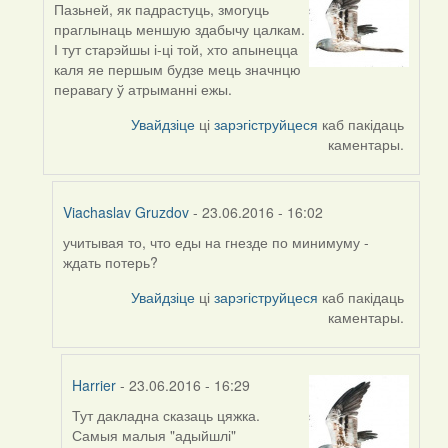
Пазьней, як падрастуць, змогуць
In
праглынаць меншую здабычу цалкам.
reply
І тут старэйшы і-ці той, хто апынецца
to
каля яе першым будзе мець значнцю
by
перавагу ў атрыманні ежы.
Harrier
Увайдзіце
ці
зарэгіструйцеся
каб пакідаць
каментары.
Viachaslav Gruzdov
- 23.06.2016 - 16:02
учитывая то, что еды на гнезде по минимуму -
In
ждать потерь?
reply
to
Увайдзіце
ці
зарэгіструйцеся
каб пакідаць
by
каментары.
Harrier
Harrier
- 23.06.2016 - 16:29
Тут дакладна сказаць цяжка.
In
Самыя малыя "адыйшлі"
reply