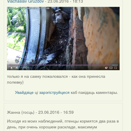
Viachaslav Gruzdov
- 23.06.2016 - 18:13
только я на самку пожаловался - как она принесла
полевку)
Увайдзіце
ці
зарэгіструйцеся
каб пакідаць каментары.
Жанна (госць)
- 23.06.2016 - 16:59
Исходя из моих наблюдений, птенцы кормятся два раза в
день, при очень хорошем раскладе, максимум