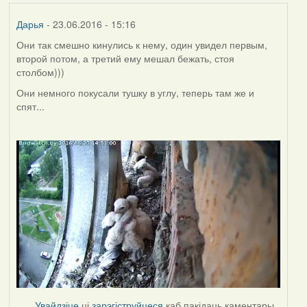
Дарья
- 23.06.2016 - 15:16
Они так смешно кинулись к нему, один увидел первым,
второй потом, а третий ему мешал бежать, стоя
столбом)))
Они немного покусали тушку в углу, теперь там же и
спят...
Увайдзіце
ці
зарэгіструйцеся
каб пакідаць каментары.