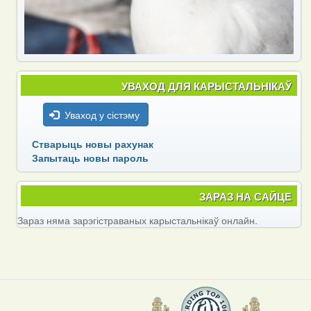
УВАХОД ДЛЯ КАРЫСТАЛЬНІКАЎ
Уваход у сістэму
Стварыць новы рахунак
Запытаць новы пароль
ЗАРАЗ НА САЙЦЕ
Зараз няма зарэгістраваных карыстальнікаў онлайн.