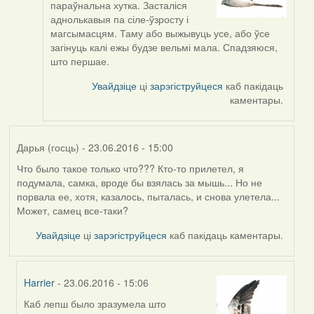
параўнальна хутка. Засталіся
to
аднолькавыя па сіле-ўзросту і
by
магсымасцям. Таму або выжывуць усе, або ўсе
Viachaslav
загінуць калі ежы будзе вельмі мала. Спадзяюся,
Gruzdov
што першае.
Увайдзіце
ці
зарэгіструйцеся
каб пакідаць
каментары.
Дарья (госць)
- 23.06.2016 - 15:00
Что было такое только что??? Кто-то прилетел, я
подумала, самка, вроде бы взялась за мышь... Но не
порвала ее, хотя, казалось, пыталась, и снова улетела...
Может, самец все-таки?
Увайдзіце
ці
зарэгіструйцеся
каб пакідаць каментары.
Harrier
- 23.06.2016 - 15:06
Каб лепш было зразумела што
In