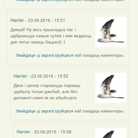
Harrier
- 23.06.2016 - 15:51
Дзякуй! Ну вось прыкладна так і
In
адбіраюцца самыя хуткія і якія ведаюць
reply
дзе лепш чакаць бацькоў :)
to
by
Увайдзіце
ці
зарэгіструйцеся
каб пакідаць каментары.
Дарья
Harrier
- 23.06.2016 - 15:52
Двое і цяпер стараюцца парваць
In
здабычу толькі дзюбай, але без
reply
дапамогі самкі ім не абыйсціся.
to
by
Увайдзіце
ці
зарэгіструйцеся
каб пакідаць каментары.
Harrier
Harrier
- 23.06.2016 - 15:58