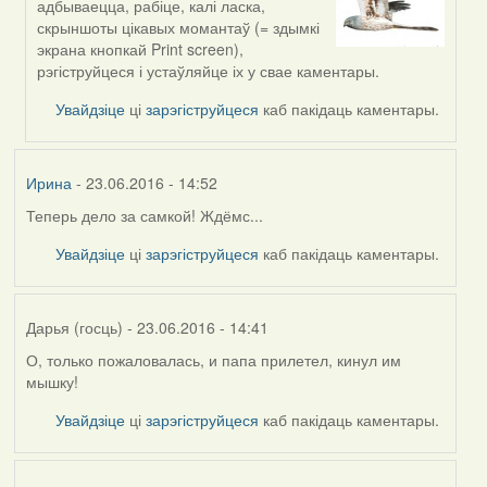
адбываецца, рабіце, калі ласка,
reply
скрыншоты цікавых момантаў (= здымкі
to
экрана кнопкай Print screen),
by
рэгіструйцеся і устаўляйце іх у свае каментары.
Дарья
(госць)
Увайдзіце
ці
зарэгіструйцеся
каб пакідаць каментары.
Ирина
- 23.06.2016 - 14:52
Теперь дело за самкой! Ждёмс...
Увайдзіце
ці
зарэгіструйцеся
каб пакідаць каментары.
Дарья (госць)
- 23.06.2016 - 14:41
О, только пожаловалась, и папа прилетел, кинул им
мышку!
Увайдзіце
ці
зарэгіструйцеся
каб пакідаць каментары.