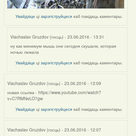
Увайдзіце
ці
зарэгіструйцеся
каб пакідаць каментары.
Viachaslav Gruzdov (госць)
- 23.06.2016 - 13:31
ну как минимум мышь они сегодня скушали, которая
In
ночью лежала
reply
to
Увайдзіце
ці
зарэгіструйцеся
каб пакідаць каментары.
by
Harrier
Viachaslav Gruzdov (госць)
- 23.06.2016 - 13:09
новая ссылка - https://www.youtube.com/watch?
v=C7RMNeLO7gw
Увайдзіце
ці
зарэгіструйцеся
каб пакідаць каментары.
Viachaslav Gruzdov (госць)
- 23.06.2016 - 12:07