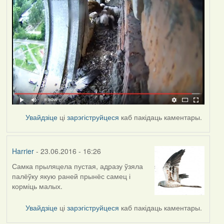
Увайдзіце
ці
зарэгіструйцеся
каб пакідаць каментары.
Harrier
- 23.06.2016 - 16:26
Самка прыляцела пустая, адразу ўзяла
палёўку якую раней прынёс самец і
корміць малых.
Увайдзіце
ці
зарэгіструйцеся
каб пакідаць каментары.