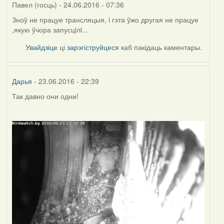
Павел (госць)
- 24.06.2016 - 07:36
Зноў не працуе трансляцыя, i гэта ўжо другая не працуе
,якую ўчора запусцiлi...
Увайдзіце
ці
зарэгіструйцеся
каб пакідаць каментары.
Дарья
- 23.06.2016 - 22:39
Так давно они одни!