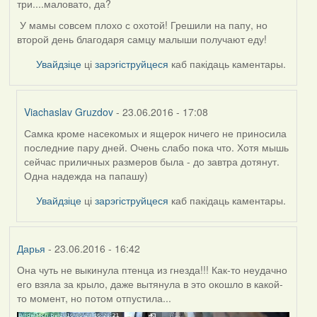
три....маловато, да?
У мамы совсем плохо с охотой! Грешили на папу, но
второй день благодаря самцу малыши получают еду!
Увайдзіце
ці
зарэгіструйцеся
каб пакідаць каментары.
Viachaslav Gruzdov
- 23.06.2016 - 17:08
Самка кроме насекомых и ящерок ничего не приносила
In
последние пару дней. Очень слабо пока что. Хотя мышь
reply
сейчас приличных размеров была - до завтра дотянут.
to
Одна надежда на папашу)
by
Жанна
Увайдзіце
ці
зарэгіструйцеся
каб пакідаць каментары.
(госць)
Дарья
- 23.06.2016 - 16:42
Она чуть не выкинула птенца из гнезда!!! Как-то неудачно
его взяла за крыло, даже вытянула в это окошло в какой-
то момент, но потом отпустила...