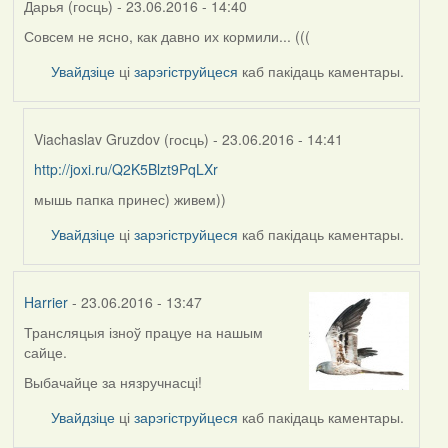
Дарья (госць)
- 23.06.2016 - 14:40
Совсем не ясно, как давно их кормили... (((
Увайдзіце
ці
зарэгіструйцеся
каб пакідаць каментары.
Viachaslav Gruzdov (госць)
- 23.06.2016 - 14:41
http://joxi.ru/Q2K5Blzt9PqLXr
In
reply
мышь папка принес) живем))
to
Увайдзіце
ці
зарэгіструйцеся
каб пакідаць каментары.
by
Дарья
(госць)
Harrier
- 23.06.2016 - 13:47
Трансляцыя ізноў працуе на нашым
сайце.
Выбачайце за нязручнасці!
Увайдзіце
ці
зарэгіструйцеся
каб пакідаць каментары.