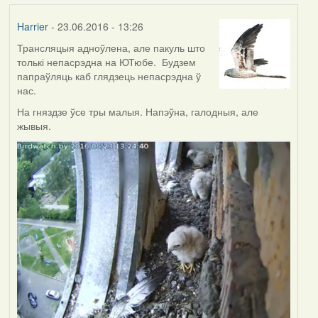
Harrier
- 23.06.2016 - 13:26
Трансляцыя адноўлена, але пакуль што
толькі непасрэдна на ЮТюбе. Будзем
папраўляць каб глядзець непасрэдна ў
нас.
На гняздзе ўсе тры малыя. Напэўна, галодныя, але
жывыя.