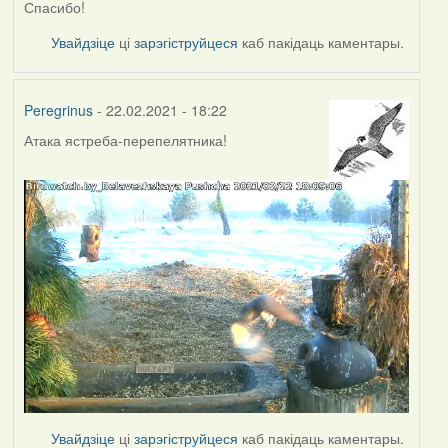
Спасибо!
Увайдзіце
ці
зарэгіструйцеся
каб пакідаць каментары.
Peregrinus
- 22.02.2021 - 18:22
Атака ястреба-перепелятника!
Увайдзіце
ці
зарэгіструйцеся
каб пакідаць каментары.