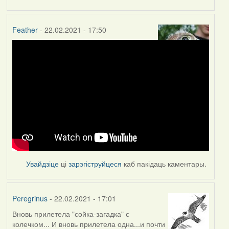
Feather
- 22.02.2021 - 17:50
Увайдзіце
ці
зарэгіструйцеся
каб пакідаць каментары.
Peregrinus
- 22.02.2021 - 17:01
Вновь прилетела "сойка-загадка" с
колечком... И вновь прилетела одна...и почти