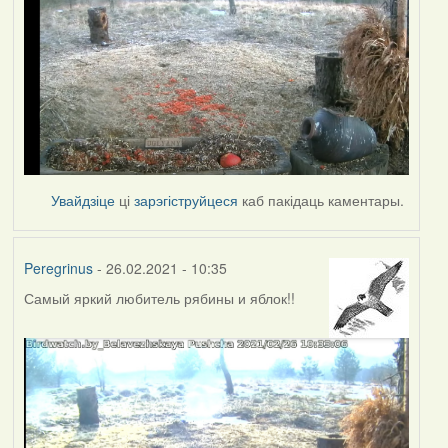
Увайдзіце
ці
зарэгіструйцеся
каб пакідаць каментары.
Peregrinus
- 26.02.2021 - 10:35
Самый яркий любитель рябины и яблок!!