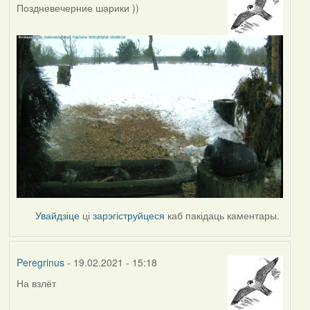
Поздневечерние шарики ))
Увайдзіце
ці
зарэгіструйцеся
каб пакідаць каментары.
Peregrinus
- 19.02.2021 - 15:18
На взлёт