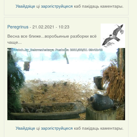
Увайдзіце
ці
зарэгіструйцеся
каб пакідаць каментары.
Peregrinus
- 21.02.2021 - 10:23
Весна все ближе...воробьиные разборки всё
чаще...
Увайдзіце
ці
зарэгіструйцеся
каб пакідаць каментары.