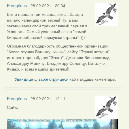
Peregrinus
- 28.02.2021 - 20:34
Вот и прошли три месяца зимы.. Завтра
начало календарной весны! Ну, а мы
заканчиваем свой трёхмесячный сериал в
Углянах... Самый успешный сезон "самой
биоразнообразной кормушки страны"! )))
Огромная благодарность общественной организации
"Ахова птушак Бацькаўшчыны", сайту "Птушкі штодня",
интернет-провайдеру "Элнет", Дмитрию Винчевскому,
Александру Миничу, Владимиру Солонцу, Виталию
Кузько, и всем нашим зрителям!!!
Увайдзіце
ці
зарэгіструйцеся
каб пакідаць каментары.
Peregrinus
- 28.02.2021 - 12:11
Сойка