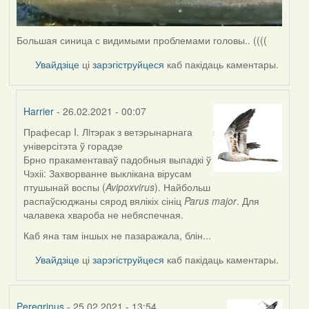
Большая синица с видимыми проблемами головы.. ((((
Увайдзіце
ці
зарэгіструйцеся
каб пакідаць каментары.
Harrier
- 26.02.2021 - 00:07
Прафесар I. Лiтэрак з ветэрынарнага
In
універсітэта ў горадзе
reply
Брно пракаментаваў падобныя выпадкі ў
to
Чэхіі: Захворванне выклікана вірусам
by
птушынай воспы (
Avipoxvirus
). Найбольш
Peregrinus
распаўсюджаны сярод вялікіх сініц
Parus major
. Для
чалавека хвароба не небяспечная.
Каб яна там іншых не пазаражала, блін...
Увайдзіце
ці
зарэгіструйцеся
каб пакідаць каментары.
Peregrinus
- 25.02.2021 - 13:54