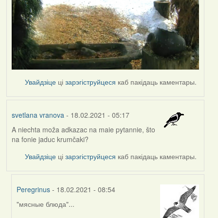
Увайдзіце
ці
зарэгіструйцеся
каб пакідаць каментары.
svetlana vranova
- 18.02.2021 - 05:17
A niechta moža adkazac na maie pytannie, što
na fonie jaduc krumčaki?
Увайдзіце
ці
зарэгіструйцеся
каб пакідаць каментары.
Peregrinus
- 18.02.2021 - 08:54
"мясные блюда"...
In