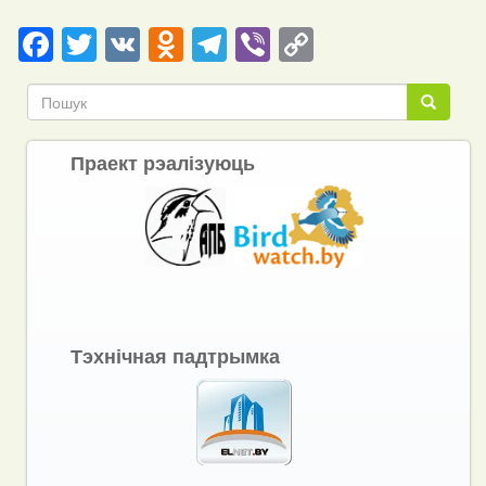
Facebook
Twitter
VK
Odnoklassniki
Telegram
Viber
Copy
Link
Пошук
Пошук
Праект рэалізуюць
Тэхнічная падтрымка