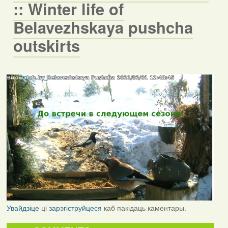
:: Winter life of
Belavezhskaya pushcha
outskirts
Увайдзіце
ці
зарэгіструйцеся
каб пакідаць каментары.