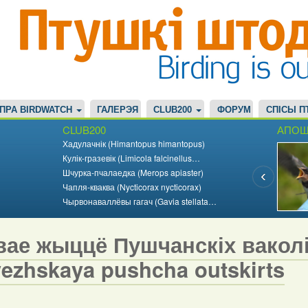
ПРА BIRDWATCH
ГАЛЕРЭЯ
CLUB200
ФОРУМ
СПІСЫ П
CLUB200
АПОШ
Хадулачнік (Himantopus himantopus)
Кулік-гразевік (Limicola falcinellus…
Шчурка-пчалаедка (Merops apiaster)
Чапля-кваква (Nycticorax nycticorax)
Чырвонаваллёвы гагач (Gavia stellata…
ае жыццё Пушчанскіх ваколіц 
vezhskaya pushcha outskirts