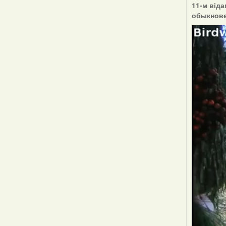
11-м від
обыкнов