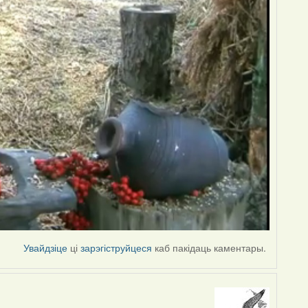
Увайдзіце
ці
зарэгіструйцеся
каб пакідаць каментары.