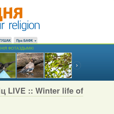
ТУШАК
Пра БАФК
НІЯ ФОТАЗДЫМКІ
LIVE :: Winter life of