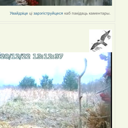
Увайдзіце
ці
зарэгіструйцеся
каб пакідаць каментары.