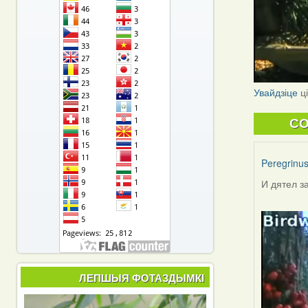
Увайдзіце
ц
C
Peregrinu
И дятел за
ЛЕПШЫЯ ФОТАЗДЫМКІ