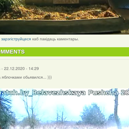
і
зарэгіструйцеся
каб пакідаць каментары.
OMMENTS
s
- 22.12.2020 - 14:29
 яблочками обьявился... )))