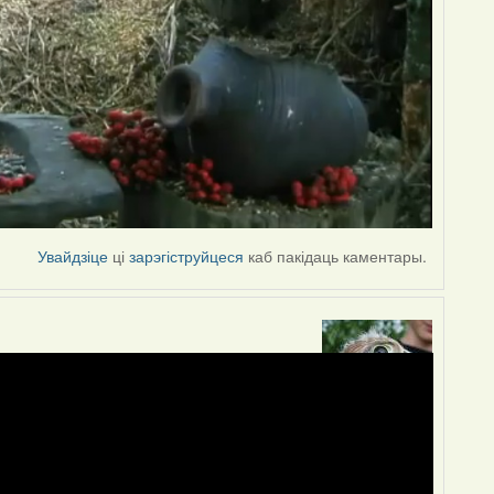
Увайдзіце
ці
зарэгіструйцеся
каб пакідаць каментары.