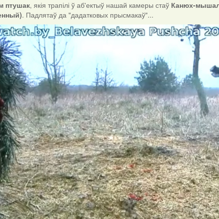
ам птушак
, якія трапілі ў аб'ектыў нашай камеры стаў
Канюх-мышало
енный)
. Падлятаў да "дадатковых прысмакаў"...