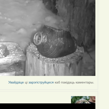
Увайдзіце
ці
зарэгіструйцеся
каб пакідаць каментары.