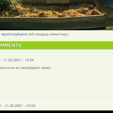
і
зарэгіструйцеся
каб пакідаць каментары.
OMMENTS
- 11.02.2021 - 13:24
 раз села як сапраўдная зорка!
inus
r
- 11.02.2021 - 15:00