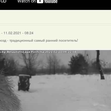
s
- 11.02.2021 - 08:24
озд - традиционный самый ранний посетитель!