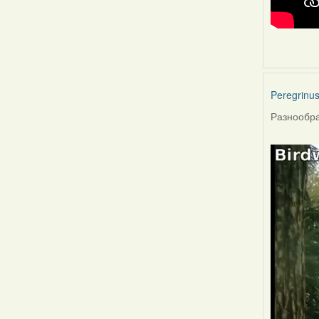
Peregrinu
Разнообра