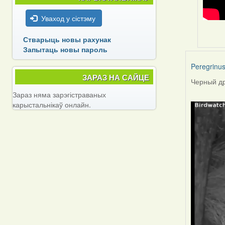
Уваход у сістэму
Стварыць новы рахунак
Запытаць новы пароль
Peregrinu
ЗАРАЗ НА САЙЦЕ
Черный др
Зараз няма зарэгістраваных
карыстальнікаў онлайн.