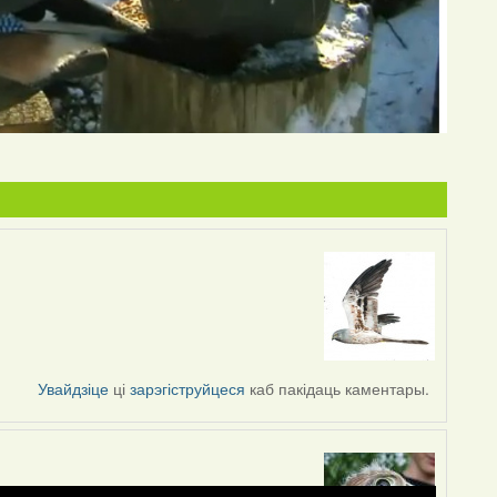
Увайдзіце
ці
зарэгіструйцеся
каб пакідаць каментары.