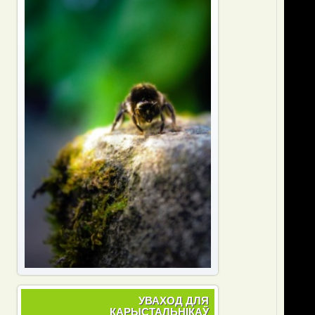
In
reply
to
by
Peregr
УВАХОД ДЛЯ
КАРЫСТАЛЬНІКАЎ