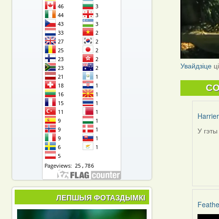
Увайдзіце
ц
C
Harrier
У гэты
In
reply
to
by
Peregr
ЛЕПШЫЯ ФОТАЗДЫМКІ
Feathe