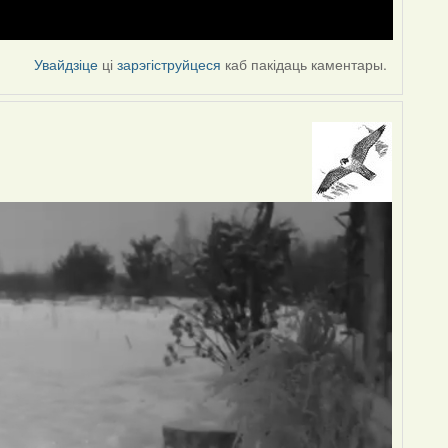
Увайдзіце
ці
зарэгіструйцеся
каб пакідаць каментары.