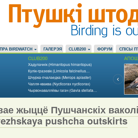
ПРА BIRDWATCH
ГАЛЕРЭЯ
CLUB200
ФОРУМ
СПІСЫ П
CLUB200
АПОШ
Хадулачнік (Himantopus himantopus)
Кулік-гразевік (Limicola falcinellus…
Шчурка-пчалаедка (Merops apiaster)
Чапля-кваква (Nycticorax nycticorax)
Чырвонаваллёвы гагач (Gavia stellata…
ае жыццё Пушчанскіх ваколіц 
vezhskaya pushcha outskirts