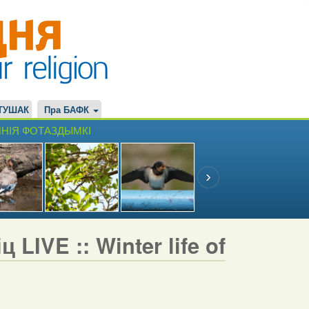
ТУШАК
Пра БАФК
НІЯ ФОТАЗДЫМКІ
LIVE :: Winter life of