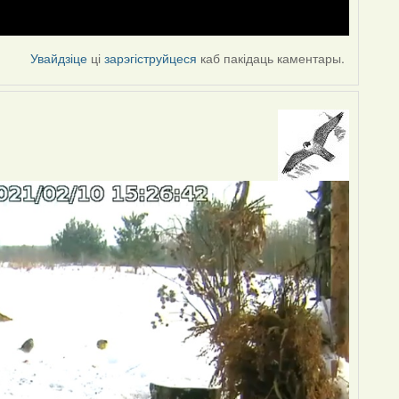
Увайдзіце
ці
зарэгіструйцеся
каб пакідаць каментары.