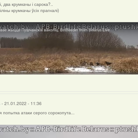
, два крумкачы і сарока?..
віліны крумкачы ўсіх прагналі)
s
- 21.01.2022 - 11:36
 попытка атаки серого сорокопута...