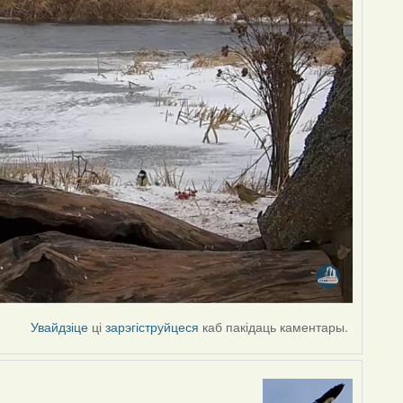
Увайдзіце
ці
зарэгіструйцеся
каб пакідаць каментары.