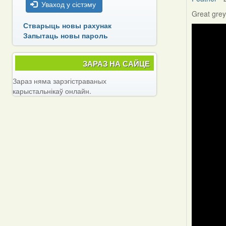
Уваход у сістэму
Great grey
Стварыць новы рахунак
Запытаць новы пароль
ЗАРАЗ НА САЙЦЕ
Зараз няма зарэгістраваных
карыстальнікаў онлайн.