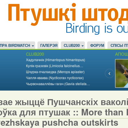
ПРА BIRDWATCH
ГАЛЕРЭЯ
CLUB200
ФОРУМ
СПІСЫ П
CLUB200
АПОШ
Хадулачнік (Himantopus himantopus)
Кулік-гразевік (Limicola falcinellus…
Шчурка-пчалаедка (Merops apiaster)
Чапля-кваква (Nycticorax nycticorax)
Чырвонаваллёвы гагач (Gavia stellata…
вае жыццё Пушчанскіх вакол
ўка для птушак :: More than Bi
vezhskaya pushcha outskirts