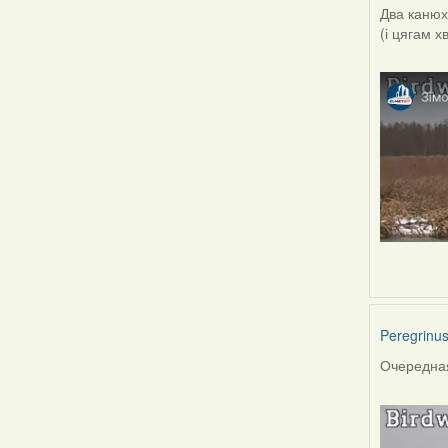
Два канюхі
(і цягам х
Peregrinu
Очередная