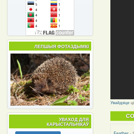
ЛЕПШЫЯ ФОТАЗДЫМКІ
Увайдзіце
ц
C
УВАХОД ДЛЯ
КАРЫСТАЛЬНІКАЎ
Feather
- 