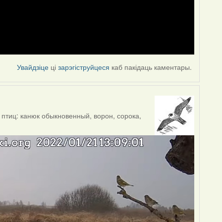
Увайдзіце
ці
зарэгіструйцеся
каб пакідаць каментары.
птиц: канюк обыкновенный, ворон, сорока,