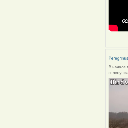
Peregrinu
В начале 
зеленушка