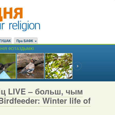
ТУШАК
Пра БАФК
НІЯ ФОТАЗДЫМКІ
іц LIVE – больш, чым
rdfeeder: Winter life of