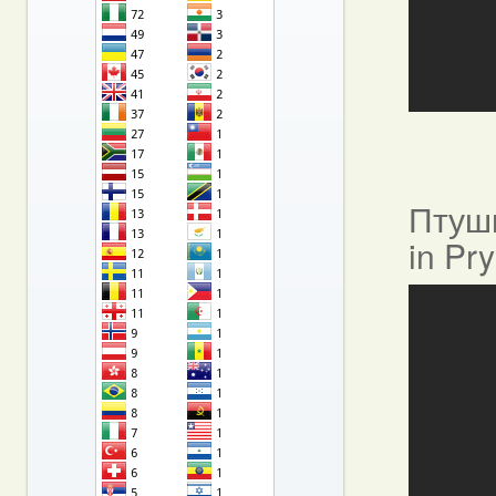
Птушы
in Pr