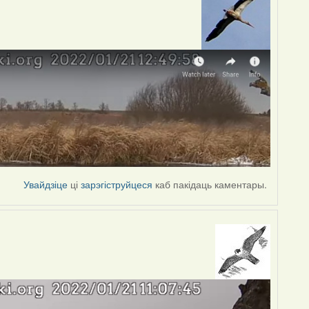
Увайдзіце
ці
зарэгіструйцеся
каб пакідаць каментары.