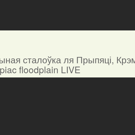
ная сталоўка ля Прыпяці, Крэм
ypiac floodplain LIVE