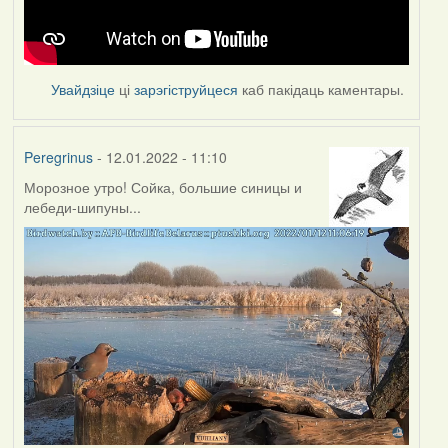
Увайдзіце
ці
зарэгіструйцеся
каб пакідаць каментары.
Peregrinus
- 12.01.2022 - 11:10
Морозное утро! Сойка, большие синицы и
лебеди-шипуны...