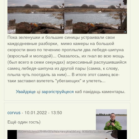
Пока зеленушки и большие синицы устраивали свои
каждодневные разборки, мимо камеры на большой
скорости вниз по течению проплыли два лебедя-шипуна
(взрослый и молодой)... Оказалось, их гнал во всю мощь
(был всего в семи секундах) агрессивный распушившийся
самец лебедя-шипуна из другой пары (самка, к слову,
плыла чуть поотдаль за ним)... В итоге этот самец все-
таки заставил взлететь "убегающих" и улететь...
Увайдзіце
ці
зарэгіструйцеся
каб пакідаць каментары.
corvus
- 10.01.2022 - 13:50
Ещё один гость)