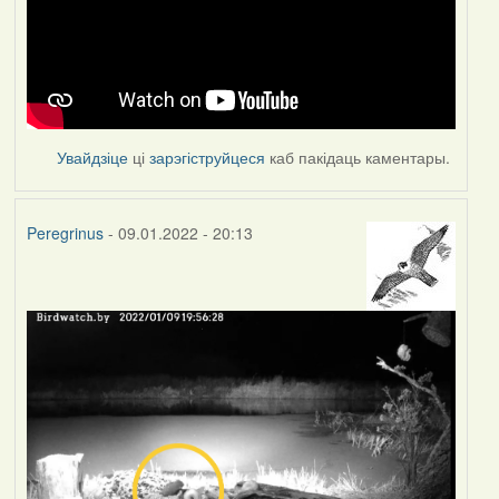
Увайдзіце
ці
зарэгіструйцеся
каб пакідаць каментары.
Peregrinus
- 09.01.2022 - 20:13