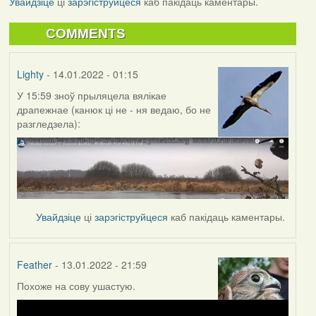
Увайдзіце
ці
зарэгіструйцеся
каб пакідаць каментары.
COMMENTS
Lighty
- 14.01.2022 - 01:15
У 15:59 зноў прыляцела вялікае
драпежнае (канюк ці не - ня ведаю, бо не
разгледзела):
Увайдзіце
ці
зарэгіструйцеся
каб пакідаць каментары.
Feather
- 13.01.2022 - 21:59
Похоже на сову ушастую.