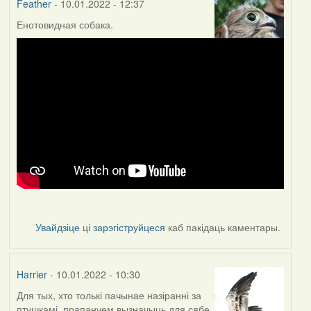
Feather
- 10.01.2022 - 12:37
Енотовидная собака.
Увайдзіце
ці
зарэгіструйцеся
каб пакідаць каментары.
Harrier
- 10.01.2022 - 10:30
Для тых, хто толькі пачынае назіранні за
птушкамі, прапануем вызначыць для сябе