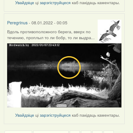
Увайдзіце
ці
зарэгіструйцеся
каб пакідаць каментары.
Peregrinus
- 08.01.2022 - 00:05
Вдоль противоположного берега, вверх по
течению, проплыл то ли бобр, то ли выдра...
Увайдзіце
ці
зарэгіструйцеся
каб пакідаць каментары.
Pagination