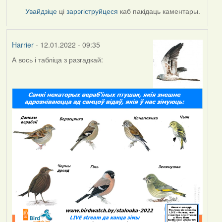
Увайдзіце
ці
зарэгіструйцеся
каб пакідаць каментары.
Harrier
- 12.01.2022 - 09:35
А вось і табліца з разгадкай: