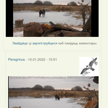
Увайдзіце
ці
зарэгіструйцеся
каб пакідаць каментары.
Peregrinus
- 10.01.2022 - 15:51
In
reply
to
by
corvus