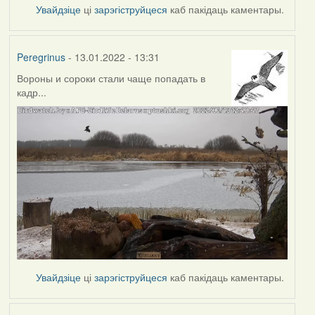
Увайдзіце
ці
зарэгіструйцеся
каб пакідаць каментары.
Peregrinus
- 13.01.2022 - 13:31
Вороны и сороки стали чаще попадать в
кадр...
Увайдзіце
ці
зарэгіструйцеся
каб пакідаць каментары.