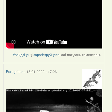
Увайдзіце
ці
зарэгіструйцеся
каб пакідаць каментары.
Peregrinus
- 13.01.2022 - 17:26