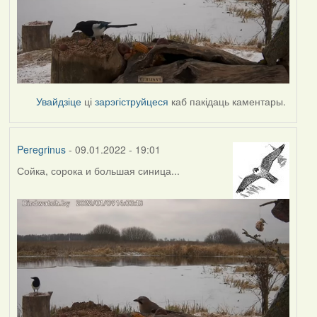
Увайдзіце
ці
зарэгіструйцеся
каб пакідаць каментары.
Peregrinus
- 09.01.2022 - 19:01
Сойка, сорока и большая синица...