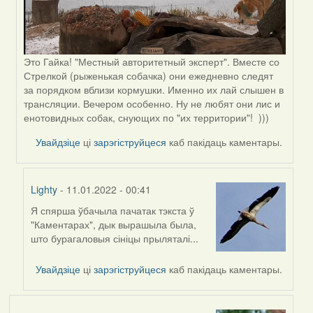
Это Гайка! "Местный авторитетный эксперт". Вместе со
Стрелкой (рыженькая собачка) они ежедневно следят
за порядком вблизи кормушки. Именно их лай слышен в
трансляции. Вечером особенно. Ну не любят они лис и
енотовидных собак, снующих по "их территории"! )))
Увайдзіце
ці
зарэгіструйцеся
каб пакідаць каментары.
Lighty
- 11.01.2022 - 00:41
Я спярша ўбачыла пачатак тэкста ў
In
"Каментарах", дык вырашыла была,
reply
што бурагаловыя сініцы прыляталі...
to
by
Увайдзіце
ці
зарэгіструйцеся
каб пакідаць каментары.
Peregrinus