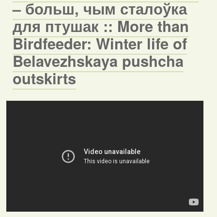
– больш, чым сталоўка
для птушак :: More than
Birdfeeder: Winter life of
Belavezhskaya pushcha
outskirts