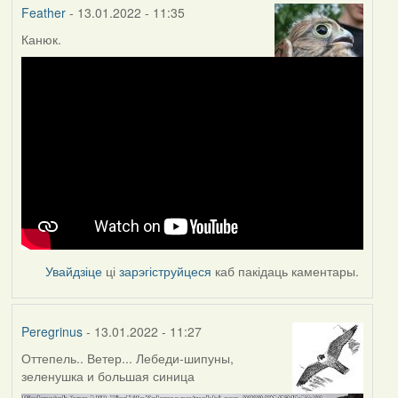
Feather
- 13.01.2022 - 11:35
Канюк.
Увайдзіце
ці
зарэгіструйцеся
каб пакідаць каментары.
Peregrinus
- 13.01.2022 - 11:27
Оттепель.. Ветер... Лебеди-шипуны,
зеленушка и большая синица