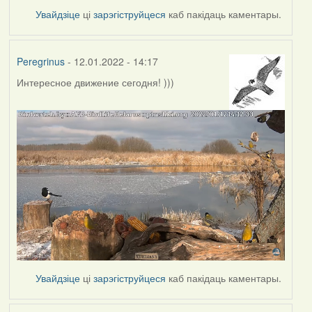
Увайдзіце
ці
зарэгіструйцеся
каб пакідаць каментары.
Peregrinus
- 12.01.2022 - 14:17
Интересное движение сегодня! )))
Увайдзіце
ці
зарэгіструйцеся
каб пакідаць каментары.