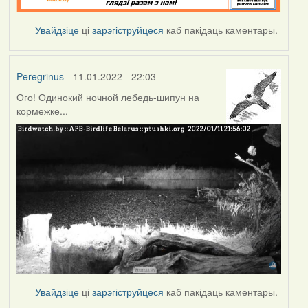
Увайдзіце
ці
зарэгіструйцеся
каб пакідаць каментары.
Peregrinus
- 11.01.2022 - 22:03
Ого! Одинокий ночной лебедь-шипун на
кормежке...
Увайдзіце
ці
зарэгіструйцеся
каб пакідаць каментары.