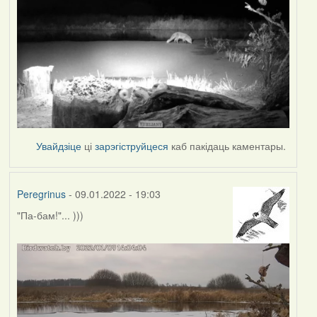
Увайдзіце
ці
зарэгіструйцеся
каб пакідаць каментары.
Peregrinus
- 09.01.2022 - 19:03
"Па-бам!"... )))