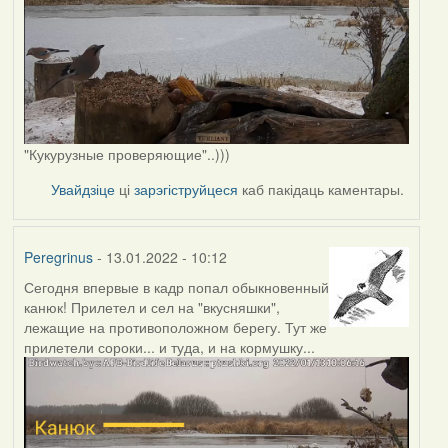
"Кукурузные проверяющие"..)))
Увайдзіце
ці
зарэгіструйцеся
каб пакідаць каментары.
Peregrinus
- 13.01.2022 - 10:12
Сегодня впервые в кадр попал обыкновенный
канюк! Прилетел и сел на "вкусняшки",
лежащие на противоположном берегу. Тут же
прилетели сороки... и туда, и на кормушку...