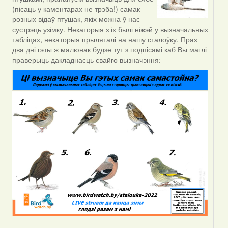
(пісаць у каментарах не трэба!) самак
розных відаў птушак, якіх можна ў нас
сустрэць узімку. Некаторыя з іх былі ніжэй у вызначальных
табліцах, некаторыя прыляталі на нашу сталоўку. Праз
два дні гэты ж малюнак будзе тут з подпісамі каб Вы маглі
праверыць дакладнасць свайго вызначэння: