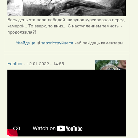
Весь день эта пара лебедей-шипунов курсировала перед
камерой.. То вверх, то вниз... С наступлением темноты -
продолжила?!
Увайдзіце
ці
зарэгіструйцеся
каб пакідаць каментары.
Feather
- 12.01.2022 - 14:55