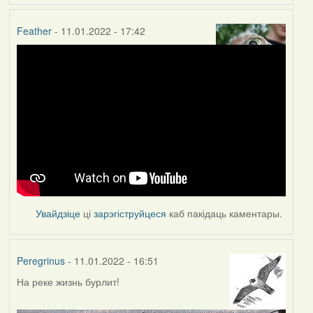
Feather
- 11.01.2022 - 17:42
Увайдзіце
ці
зарэгіструйцеся
каб пакідаць каментары.
Peregrinus
- 11.01.2022 - 16:51
На реке жизнь бурлит!