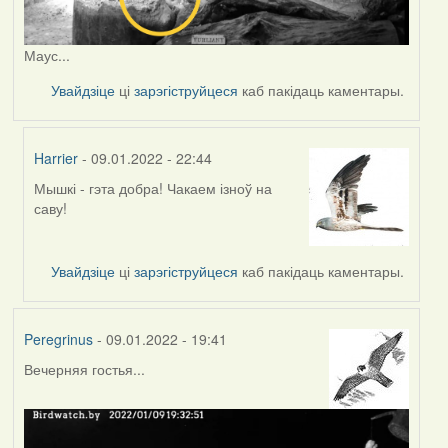
Маус...
Увайдзіце
ці
зарэгіструйцеся
каб пакідаць каментары.
Harrier
- 09.01.2022 - 22:44
Мышкі - гэта добра! Чакаем ізноў на
In
саву!
reply
to
by
Увайдзіце
ці
зарэгіструйцеся
каб пакідаць каментары.
Peregrinus
Peregrinus
- 09.01.2022 - 19:41
Вечерняя гостья...