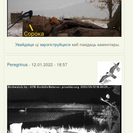
Увайдзіце
ці
зарэгіструйцеся
каб пакідаць каментары.
Peregrinus
- 12.01.2022 - 18:57