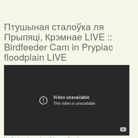
Птушыная сталоўка ля
Прыпяці, Крэмнае LIVE ::
Birdfeeder Cam in Prypiac
floodplain LIVE