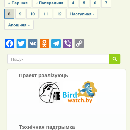
First
« Першая
Previous
‹ Папярэдняя
Page
4
Page
5
Page
6
Page
7
page
page
Current
8
Page
9
Page
10
Page
11
Page
12
Next
Наступная ›
page
page
Last
Апошняя »
page
Facebook
Twitter
VK
Odnoklassniki
Telegram
Viber
Copy
Link
Пошук
Пошук
Праект рэалізуюць
Тэхнічная падтрымка