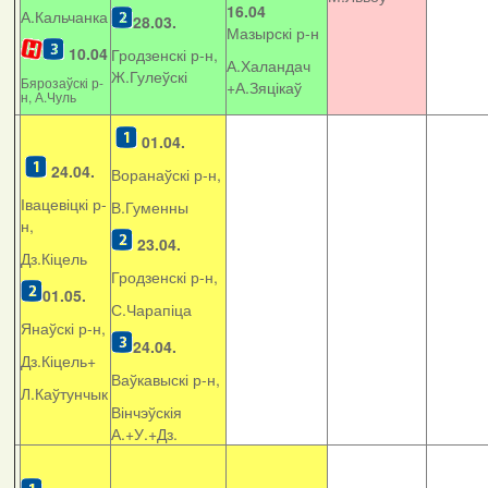
16.04
А.Кальчанка
28.03.
Мазырскі р-н
10.04
Гродзенскі р-н,
А.Халандач
Ж.Гулеўскі
Бярозаўскі р-
+
А.Зяцікаў
н, А.Чуль
01.04.
24.04.
Воранаўскі р-н,
Івацевіцкі р-
В.Гуменны
н,
23.04.
Дз.Кіцель
Гродзенскі р-н,
01.05.
С.Чарапіца
Янаўскі р-н,
24.04.
Дз.Кіцель+
Ваўкавыскі р-н,
Л.Каўтунчык
Вінчэўскія
А.+У.+Дз.