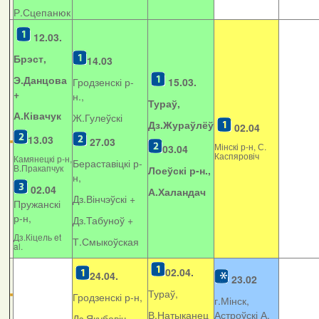
Р.Сцепанюк
12.03.
Брэст,
14.03
Э.Данцова
Гродзенскі р-
15.03.
+
н.,
Тураў,
А.Ківачук
Ж.Гулеўскі
Дз.Жураўлёў
02.04
13.03
27.03
Мінскі р-н, С.
03.04
Каспяровіч
Камянецкі р-н,
Бераставіцкі р-
В.Пракапчук
Лоеўскі р-н.,
н,
02.04
А.Халандач
Дз.Вінчэўскі +
Пружанскі
р-н,
Дз.Табуноў +
Дз.Кіцель et
Т.Смыкоўская
al.
02.04.
24.04.
23.02
Тураў,
Гродзенскі р-н,
г.Мінск,
В.Натыканец
Астроўскі А.
Дз.Якубовіч