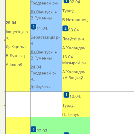
02.04.
Гродзенскі р-н
Тураў,
Дз.Вінчэўскі +
В.Гуменны
В.Натыканец
29.04.
11.04.
03.04
Івацевіцкі р-
Бераставіцкі р-
н,
Лоеўскі р-н.,
н
Дз.Кіцель+
А.Халандач
Дз.Вінчэўскі +
В.Лукшыц+
16.04
В.Гуменны
Мазырскі р-н
А.Іваноў
24.04
А.Халандач
Гродзенскі р-
+
А.Зяцікаў
н.,
Дз.Якубовіч
12.04.
Тураў,
П.Пінчук
27.03