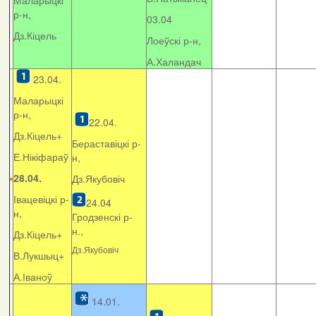
Маларыцкі
р-н,
03.04
Дз.Кіцель
Лоеўскі р-н,
А.Халандач
23.04.
Маларыцкі
р-н,
22.04.
Дз.Кіцель+
Бераставіцкі р-
Е.Нікіфараў
н,
28.04.
Дз.Якубовіч
Івацевіцкі р-
24.04
н,
Гродзенскі р-
н.,
Дз.Кіцель+
Дз.Якубовіч
В.Лукшыц+
А.Іваноў
14.01.