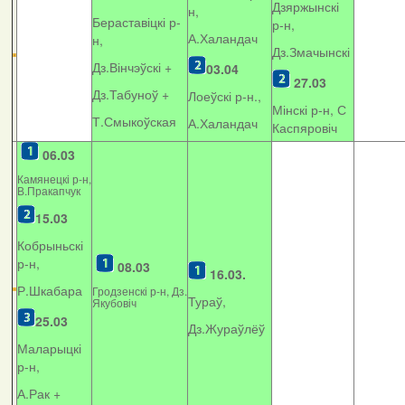
Дзяржынскі
н,
Бераставіцкі р-
р-н,
А.Халандач
н,
Дз.Змачынскі
Дз.Вінчэўскі +
03.04
27.03
Дз.Табуноў +
Лоеўскі р-н.,
Мінскі р-н, С
Т.Смыкоўская
А.Халандач
Каспяровіч
06.03
Камянецкі р-н,
В.Пракапчук
15.03
Кобрыньскі
р-н,
08.03
16.03.
Р.Шкабара
Гродзенскі р-н, Дз.
Тураў,
Якубовіч
25.03
Дз.Жураўлёў
Маларыцкі
р-н,
А.Рак +