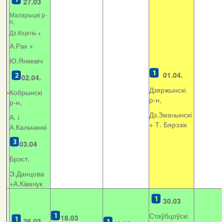
27.03
Маларыцкі р-
н,
Дз.Кіцель +
А.Рак +
Ю.Янкевіч
01.04.
02.04.
Дзяржынскі
Кобрынскі
р-н,
р-н,
Дз.Змачынскі
А. і
+
Т. Бярэзік
А.Кальчанкі
03.04
Брэст,
Э.Данцова
+А.Ківачук
30.03
Стаўбцоўскі
18.03
26.03