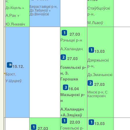
н,
Бераставіцкі р-н,
Дз.Кіцель +
Стаўбцоўскі
Дз.Табуноў +
р-н,
Дз.Вінчэўскі
А.Рак +
М.Львоў
Ю.Янкевіч
27.03
Рэчыцкі р-н
А.Халандач
13.03
27.03
Дзяржынскі
р-н,
15.12.
Гомельскі р-
н, З.
Брэст,
Дз.Змачынскі
Гарошка
У.Шуцееў
27.03
16.04
Мінскі р-н, С
Мазырскі р-
Каспяровіч
н
А.Халандач
+
А.Зяцікаў
22.03
13.03
Гомельскі р-
27.03