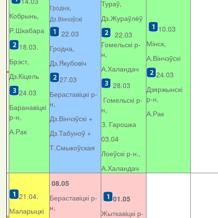
14.03
Тураў,
Гродна,
Кобрынь,
Дз.Жураўлёў
Дз.Вінчэўскі
10.03
Р.Шкабара
22.03
22.03
Мінск,
Гомельскі р-
18.03.
Гродна,
н,
А.Вінчэўскі
Брэст,
Дз.Якубовіч
А.Халандач
24.03
Дз.Кіцель
27.03
28.03
Дзяржынскі
24.03
Бераставіцкі р-
р-н,
Гомельскі р-
н,
Баранавіцкі
н,
А.Рак
р-н,
Дз.Вінчэўскі +
З. Гарошка
А.Рак
Дз.Табуноў +
03.04
Т.Смыкоўская
Лоеўскі р-н.,
А.Халандач
08.05
21.04.
Бераставіцкі р-
01.05
н,
Маларыцкі
Жыткавіцкі р-