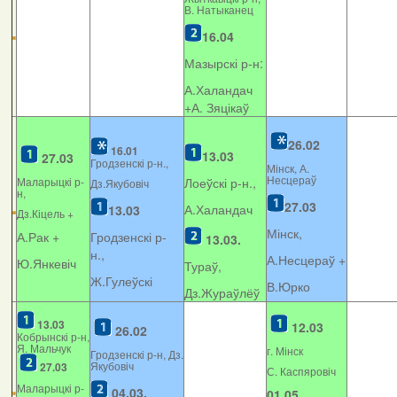
В. Натыканец
16.04
Мазырскі р-н:
А.Халандач
+
А. Зяцікаў
26.02
16.01
13.03
27.03
Гродзенскі р-н.,
Мінск, А.
Несцераў
Маларыцкі р-
Лоеўскі р-н.,
Дз.Якубовіч
н,
27.03
А.Халандач
13.03
Дз.Кіцель +
Мінск,
А.Рак +
Гродзенскі р-
13.03.
н.,
А.Несцераў +
Ю.Янкевіч
Тураў,
Ж.Гулеўскі
В.Юрко
Дз.Жураўлёў
13.03
12.03
26.02
Кобрынскі р-н,
Я. Мальчук
г. Мінск
Гродзенскі р-н, Дз.
Якубовіч
27.03
С. Каспяровіч
Маларыцкі р-
04.03.
01.05