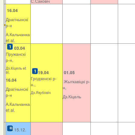
С.Саковіч
16.04
Драгічынскі
р-н
А.Кальчанка
et al.
03.04
Пружанскі
р-н,
Дз.Кіцель et
al.
19.04
01.05
Гродзенскі р-
16.04
Жыткавіцкі р-
н.,
н,
Драгічынскі
Дз.Якубовіч
р-н
Дз.Кіцель
А.Кальчанка
et al.
15.12.