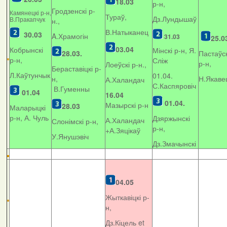
18.03
р-н,
Гродзенскі р-
Камянецкі р-н,
Тураў,
Дз.Лундышаў
В.Пракапчук
н.,
В.Натыканец
30.03
A.Храмогін
31.03
25.0
03.04
Кобрынскі
Мінскі р-н, Я.
28.03.
Пастаўск
р-н,
Сліж
р-н,
Лоеўскі р-н.,
Бераставіцкі р-
Л.Каўтунчык
01.04.
н,
Н.Якаве
А.Халандач
С.Каспяровіч
В.Гуменны
01.04
16.04
01.04.
Мазырскі р-н
28.03
Маларыцкі
р-н, А. Чуль
Дзяржынскі
А.Халандач
Слонімскі р-н,
р-н,
+
А.Зяцікаў
У.Янушэвіч
Дз.Змачынскі
04.05
Жыткавіцкі р-
н,
Дз.Кіцель et