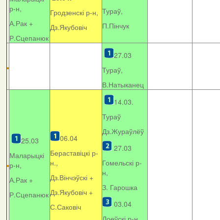
р-н,
Тураў,
Гродзенскі р-н,
А.Рак +
П.Пінчук
Дз.Якубовіч
Р.Сцепанюк
27.03
Тураў,
В.Натыканец
14.03.
Тураў
Дз.Жураўлёў
06.04
25.03
27.03
Бераставіцкі р-
Маларыцкі
н.,
Гомельскі р-
р-н,
н,
Дз.Вінчэўскі +
А.Рак +
З. Гарошка
Дз.Якубовіч +
Р.Сцепанюк
03.04
С.Саковіч
Лоеўскі р-н.,