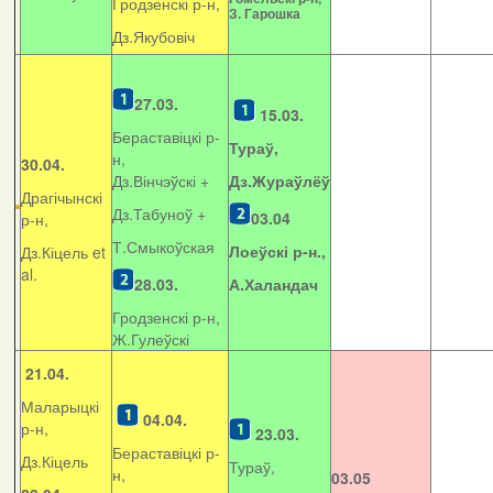
Гродзенскі р-н,
З. Гарошка
Дз.Якубовіч
27.03.
15.03.
Бераставіцкі р-
Тураў,
н,
30.04.
Дз.Вінчэўскі +
Дз.Жураўлёў
Драгічынскі
Дз.Табуноў +
03.04
р-н,
Т.Смыкоўская
Лоеўскі р-н.,
Дз.Кіцель et
al.
28.03.
А.Халандач
Гродзенскі р-н,
Ж.Гулеўскі
21.04.
Маларыцкі
04.04.
р-н,
23.03.
Бераставіцкі р-
Дз.Кіцель
Тураў,
н,
03.05