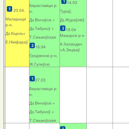
14.03
Бераставіцкі р-
23.04.
н,
Тураў,
Маларыцкі
Дз.Вінчэўскі +
Дз.Жураўлёў
р-н,
Дз.Табуноў +
16.04
Дз.Кіцель+
Мазырскі р-н
Т.Смыкоўская
Е.Нікіфараў
А.Халандач
16.04
+
А.Зяцікаў
Гродзенскі р-н,
Ж.Гулеўскі
27.03
Бераставіцкі р-
н,
Дз.Вінчэўскі +
Дз.Табуноў +
Т.Смыкоўская