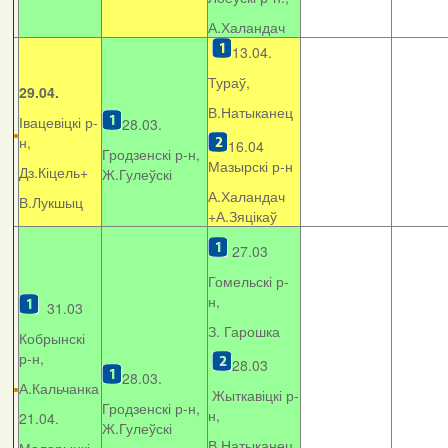
А.Халандач
13.04.
Тураў,
29.04.
В.Натыканец
Івацевіцкі р-
28.03.
н,
16.04
Гродзенскі р-н,
Мазырскі р-н
Дз.Кіцель+
Ж.Гулеўскі
А.Халандач
В.Лукшыц
+
А.Зяцікаў
27.03
Гомельскі р-
н,
31.03
З. Гарошка
Кобрынскі
р-н,
28.03
28.03.
А.Кальчанка
Жыткавіцкі р-
Гродзенскі р-н,
н,
21.04.
Ж.Гулеўскі
В.Натыканец