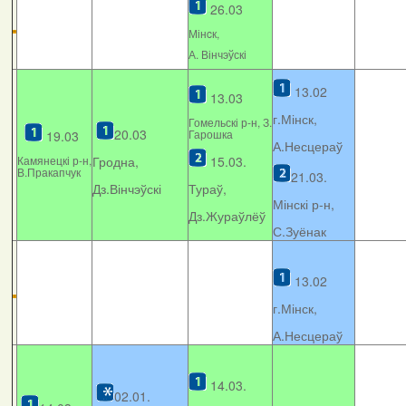
26.03
Мінcк,
А. Вінчэўскі
13.02
13.03
г.Мінск,
Гомельскі р-н, З.
20.03
Гарошка
19.03
А.Несцераў
Камянецкі р-н,
Гродна,
15.03.
В.Пракапчук
21.03.
Дз.Вінчэўскі
Тураў,
Мінскі р-н,
Дз.Жураўлёў
С.Зуёнак
13.02
г.Мінск,
А.Несцераў
14.03.
02.01.