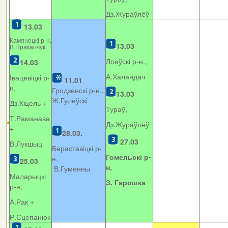
Дз.Жураўлёў
13.03
Камянецкі р-н,
13.03
В.Пракапчук
Лоеўскі р-н.,
14.03
А.Халандач
Івацевіцкі р-
11.01
н,
Гродзенскі р-н.,
13.03
Ж.Гулеўскі
Дз.Кіцель +
Тураў,
Т.Раманава
Дз.Жураўлёў
+
28.03.
27.03
В.Лукшыц
Бераставіцкі р-
Гомельскі р-
н,
25.03
н,
В.Гуменны
Маларыцкі
З. Гарошка
р-н,
А.Рак +
Р.Сцепанюк