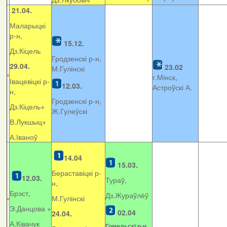
21.04.
Маларыцкі
р-н,
15.12.
Дз.Кіцель
Гродзенскі р-н,
29.04.
23.02
М.Гулінскі
г.Мінск,
Івацевіцкі р-
12.03.
Астроўскі А.
н,
Гродзенскі р-н,
Дз.Кіцель+
Ж.Гулеўскі
В.Лукшыц+
А.Іваноў
14.04
15.03.
Бераставіцкі р-
12.03.
Тураў,
н,
Брэст,
Дз.Жураўлёў
М.Гулінскі
Э.Данцова +
02.04
24.04.
А.Ківачук
Гомельскі р-н,