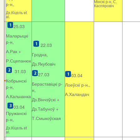
Мінскі р-н, С.
р-н,
Каспяровіч
Дз.Кіцель et
al.
25.03
Маларыцкі
р-н,
22.03
А.Рак +
Гродна,
Р.Сцепанюк
Дз.Якубовіч
31.03
27.03
03.04
Кобрынскі
Бераставіцкі р-
Лоеўскі р-н.,
р-н,
н,
А.Халандач
А.Кальчанка
Дз.Вінчэўскі +
03.04
Дз.Табуноў +
Пружанскі
Т.Смыкоўская
р-н,
Дз.Кіцель et
al.