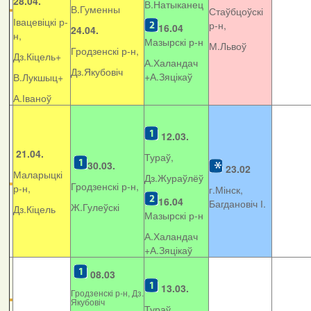
28.04.
В.Натыканец
В.Гуменны
Стаўбцоўскі
Івацевіцкі р-
р-н,
16.04
24.04.
н,
Мазырскі р-н
М.Львоў
Гродзенскі р-н,
Дз.Кіцель+
А.Халандач
Дз.Якубовіч
+
А.Зяцікаў
В.Лукшыц+
А.Іваноў
12.03.
21.04.
Тураў,
30.03.
23.02
Маларыцкі
Дз.Жураўлёў
Гродзенскі р-н,
р-н,
г.Мінск,
16.04
Багдановіч І.
Ж.Гулеўскі
Дз.Кіцель
Мазырскі р-н
А.Халандач
+
А.Зяцікаў
08.03
13.03.
Гродзенскі р-н, Дз.
Якубовіч
Тураў,