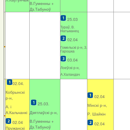
В.Гуменны +
Дз.Табуноў
25.03
Тураў, В.
Натыканец
02.04
Гомельскі р-н, З.
Гарошка
03.04
Лоеўскі р-н,
А.Халандач
02.04.
Кобрынскі
02.04
р-н,
25.03.
Мінскі р-н,
А. і
А.Кальчанкі
Дзятлаўскі р-н,
Р. Шайкін
В.Гуменны +
02.04
02.04
Дз.Табуноў
Пружанскі