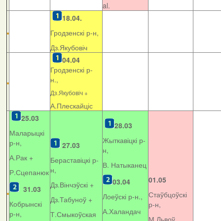
al.
18.04.
Гродзенскі р-н,
Дз.Якубовіч
04.04
Гродзенскі р-
н.,
Дз.Якубовіч +
А.Плескайціс
25.03
28.03
Маларыцкі
Жыткавіцкі р-
р-н,
27.03
н,
А.Рак +
Бераставіцкі р-
В. Натыканец
н,
Р.Сцепанюк
01.05
03.04
Дз.Вінчэўскі +
31.03
Стаўбцоўскі
Лоеўскі р-н.,
Дз.Табуноў +
Кобрынскі
р-н,
А.Халандач
р-н,
Т.Смыкоўская
М.Львоў