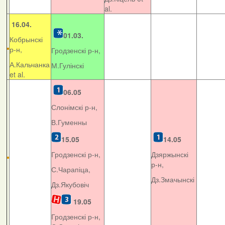
al.
16.04.
01.03.
Кобрынскі
р-н,
Гродзенскі р-н,
А.Кальчанка
М.Гулінскі
et al.
06.05
Слонімскі р-н,
В.Гуменны
15.05
14.05
Гродзенскі р-н,
Дзяржынскі
р-н,
С.Чарапіца,
Дз.Змачынскі
Дз.Якубовіч
19.05
Гродзенскі р-н,