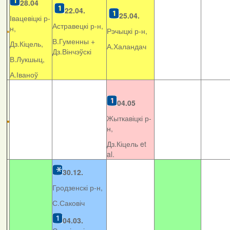
28.04
22.04.
25.04.
Івацевіцкі р-
Астравецкі р-н,
н,
Рэчыцкі р-н,
В.Гуменны +
Дз.Кіцель,
А.Халандач
Дз.Вінчэўскі
В.Лукшыц,
А.Іваноў
04.05
Жыткавіцкі р-
н,
Дз.Кіцель et
al.
30.12.
Гродзенскі р-н,
С.Саковіч
04.03.