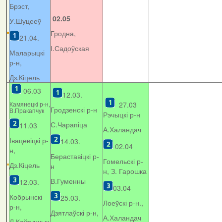
Брэст,
02.05
У.Шуцееў
Гродна,
21.04.
І.Садоўская
Маларыцкі
р-н,
Дз.Кіцель
06.03
12.03.
Камянецкі р-н,
27.03
Гродзенскі р-н
В.Пракапчук
Рэчыцкі р-н
С.Чарапіца
11.03
А.Халандач
Івацевіцкі р-
14.03.
02.04
н,
Бераставіцкі р-
Гомельскі р-
Дз.Кіцель
н
н, З. Гарошка
В.Гуменны
12.03.
03.04
Кобрынскі
25.03.
Лоеўскі р-н.,
р-н,
Дзятлаўскі р-н,
А.Халандач
Л.Каўтунчык