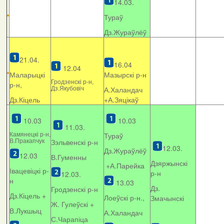
14.03.
Тураў
Дз.Жураўлёў
21.04.
16.04
12.04
Маларыцкі
Мазырскі р-н
Гродзенскі р-н,
р-н,
Дз.Якубовіч
А.Халандач
Дз.Кіцель
+
А.Зяцікаў
10.03
10.03
11.03.
Камянецкі р-н,
Тураў
В.Пракапчук
Зэльвенскі р-н
12.03.
Дз.Жураўлёў
12.03
В.Гуменны
Дзяржынскі
+А.Парейка
Івацевіцкі р-
р-н
12.03.
н
13.03
Дз.
Гродзенскі р-н
Дз.Кіцель +
Лоеўскі р-н.,
Змачынскі
Ж. Гулеўскі +
В.Лукшыц
А.Халандач
С.Чарапіца