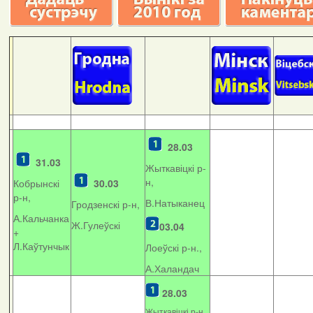
28.03
31.03
Жыткавіцкі р-
н,
Кобрынскі
30.03
р-н,
В.Натыканец
Гродзенскі р-н,
А.Кальчанка
Ж.Гулеўскі
03.04
+
Л.Каўтунчык
Лоеўскі р-н.,
А.Халандач
28.03
Жыткавіцкі р-н,