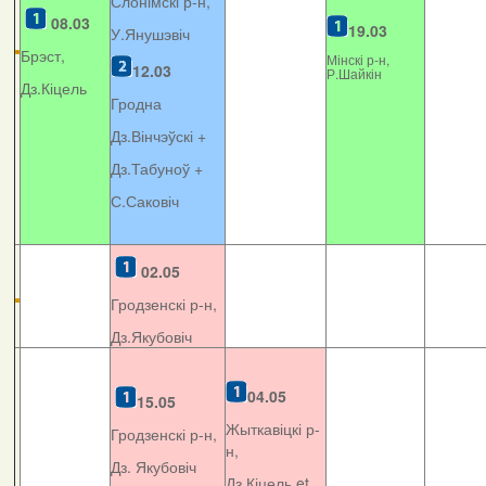
Слонімскі р-н,
08.03
19.03
У.Янушэвіч
Брэст,
Мінскі р-н,
12.03
Р.Шайкін
Дз.Кіцель
Гродна
Дз.Вінчэўскі +
Дз.Табуноў +
С.Саковіч
02.05
Гродзенскі р-н,
Дз.Якубовіч
04.05
15.05
Жыткавіцкі р-
Гродзенскі р-н,
н,
Дз. Якубовіч
Дз.Кіцель et