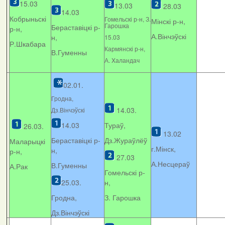
15.03
13.03
28.03
14.03
Кобрыньскі
Гомельскі р-н, З.
Мінскі р-н,
Гарошка
Бераставіцкі р-
р-н,
А.Вінчэўскі
н,
15.03
Р.Шкабара
Кармянскі р-н,
В.Гуменны
А. Xаландач
02.01.
Гродна,
14.03.
Дз.Вінчэўскі
14.03
Тураў,
26.03.
13.02
Бераставіцкі р-
Дз.Жураўлёў
Маларыцкі
г.Мінск,
н,
р-н,
27.03
А.Несцераў
В.Гуменны
А.Рак
Гомельскі р-
25.03.
н,
Гродна,
З. Гарошка
Дз.Вінчэўскі