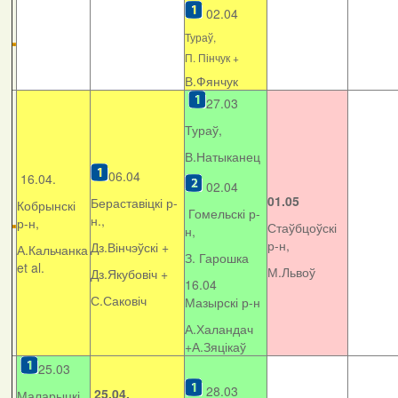
02.04
Тураў,
П. Пінчук +
В.Фянчук
27.03
Тураў,
В.Натыканец
06.04
16.04.
02.04
01.05
Бераставіцкі р-
Кобрынскі
Гомельскі р-
н.,
р-н,
Стаўбцоўскі
н,
р-н,
Дз.Вінчэўскі +
А.Кальчанка
З. Гарошка
et al.
М.Львоў
Дз.Якубовіч +
16.04
С.Саковіч
Мазырскі р-н
А.Халандач
+
А.Зяцікаў
25.03
28.03
25.04.
Маларыцкі