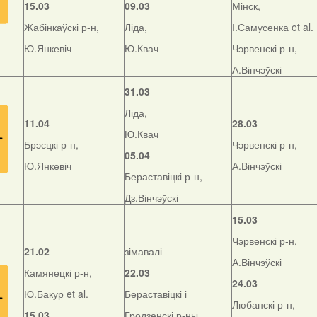
15.03
09.03
Мінск,
Жабінкаўскі р-н,
Ліда,
І.Самусенка et al.
Ю.Янкевіч
Ю.Квач
Чэрвенскі р-н,
А.Вінчэўскі
31.03
Ліда,
11.04
28.03
Ю.Квач
Брэсцкі р-н,
Чэрвенскі р-н,
05.04
Ю.Янкевіч
А.Вінчэўскі
Бераставіцкі р-н,
Дз.Вінчэўскі
15.03
Чэрвенскі р-н,
21.02
зімавалі
А.Вінчэўскі
Камянецкі р-н,
22.03
24.03
Ю.Бакур et al.
Бераставіцкі і
Любанскі р-н,
15.03
Гродзенскі р-ны