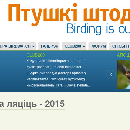
ПРА BIRDWATCH
ГАЛЕРЭЯ
CLUB200
ФОРУМ
СПІСЫ П
CLUB200
АПОШ
Хадулачнік (Himantopus himantopus)
Кулік-гразевік (Limicola falcinellus…
Шчурка-пчалаедка (Merops apiaster)
Чапля-кваква (Nycticorax nycticorax)
Чырвонаваллёвы гагач (Gavia stellata…
а ляціць - 2015