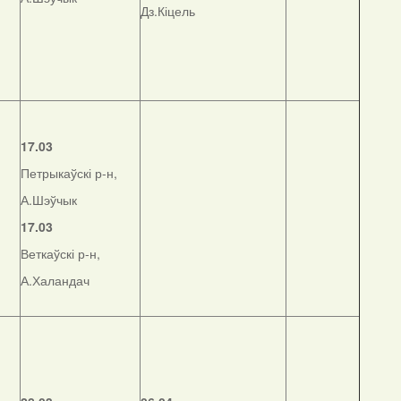
Дз.Кіцель
17.03
Петрыкаўскі р-н,
А.Шэўчык
17.03
Веткаўскі р-н,
А.Халандач