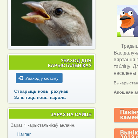
Традыцы
Вас далуч
вяртання 
УВАХОД ДЛЯ
КАРЫСТАЛЬНІКАЎ
табліцу. Д
населены п
Уваход у сістэму
Выкарыстанн
Стварыць новы рахунак
А
пошняе а
Запытаць новы пароль
ЗАРАЗ НА САЙЦЕ
Зараз 1 карыстальнікаў анлайн.
Harrier