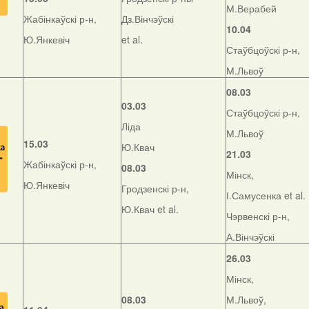
М.Верабей
Жабінкаўскі р-н,
Дз.Вінчэўскі
10.04
Ю.Янкевіч
et al.
Стаўбцоўскі р-н,
М.Львоў
08.03
03.03
Стаўбцоўскі р-н,
Ліда
М.Львоў
15.03
Ю.Квач
21.03
Жабінкаўскі р-н,
08.03
Мінск,
Ю.Янкевіч
Гродзенскі р-н,
І.Самусенка et al.
Ю.Квач et al.
Чэрвенскі р-н,
А.Вінчэўскі
26.03
Мінск,
08.03
М.Львоў,