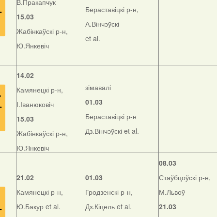
В.Пракапчук
Бераставіцкі р-н,
15.03
А.Вінчэўскі
Жабінкаўскі р-н,
et al.
Ю.Янкевіч
14.02
зімавалі
Камянецкі р-н,
01.03
І.Іванюковіч
Бераставіцкі р-н
15.03
Дз.Вінчэўскі et al.
Жабінкаўскі р-н,
Ю.Янкевіч
08.03
21.02
01.03
Стаўбцоўскі р-н,
Камянецкі р-н,
Гродзенскі р-н,
М.Львоў
Ю.Бакур et al.
Дз.Кіцель et al.
21.03