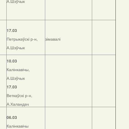
А.Шэўчык
17.03
Петрыкаўскі р-н,
зімавалі
А.Шэўчык
10.03
Калінкавічы,
А.Шэўчык
17.03
Веткаўскі р-н,
А.Халандач
06.03
Калінкавічы