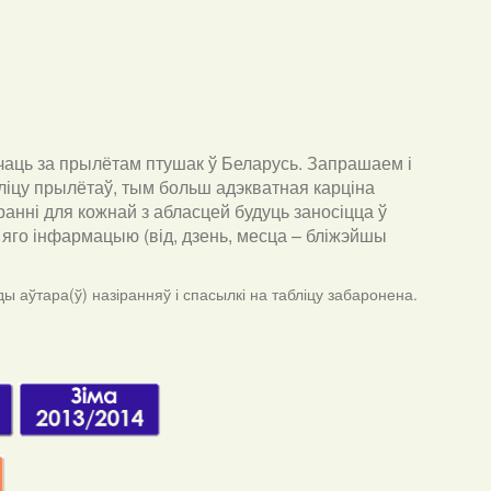
чаць за прылётам птушак ў Беларусь. Запрашаем і
ліцу прылётаў, тым больш адэкватная карціна
анні для кожнай з абласцей будуць заносіцца ў
ра яго інфармацыю (від, дзень, месца – бліжэйшы
ы аўтара(ў) назіранняў і спасылкі на табліцу забаронена.