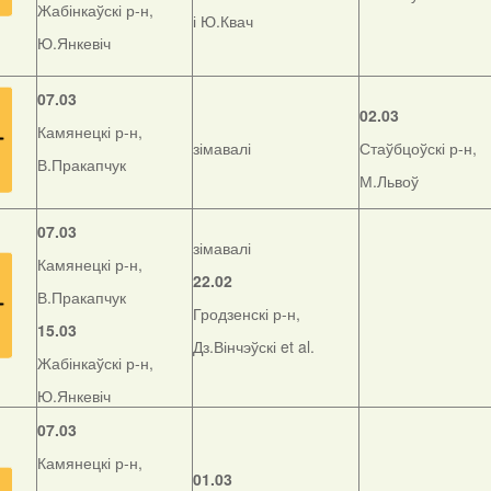
Жабінкаўскі р-н,
і Ю.Квач
Ю.Янкевіч
07.03
02.03
Камянецкі р-н,
зімавалі
Стаўбцоўскі р-н,
В.Пракапчук
М.Львоў
07.03
зімавалі
Камянецкі р-н,
22.02
В.Пракапчук
Гродзенскі р-н,
15.03
Дз.Вінчэўскі et al.
Жабінкаўскі р-н,
Ю.Янкевіч
07.03
Камянецкі р-н,
01.03