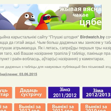
йна карыстальнікі сайту "Птушкі штодня"
Birdwatch
.
by
со
ацца да гэтай акцыі. Чым больш дадзеных мы занясем у таб
птушак атрымаецца. Як і летась, сапраўды першыя тры назір
ля таго, каб Вашае назіранне трапіла ў табліцу, пакіньце п
ункт і раён-вобласць, аўтар(ы) назірання) у каментарах
.
е дадзеных з табліцы для навуковых публікацый без пісьмовай згод
бнаўленне
:
03.06.2015