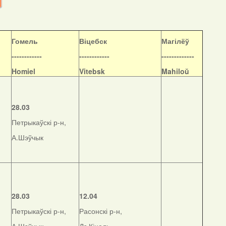
Гомель
Віцебск
Магілёў
------------
------------
-------------
Homiel
Vitebsk
Mahiloŭ
28.03
Петрыкаўскі р-н,
А.Шэўчык
28.03
12.04
Петрыкаўскі р-н,
Расонскі р-н,