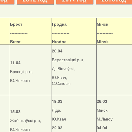
Б
рэст
Гродна
Мінск
------------
------------
-----------
Brest
Hrodna
Minsk
20.04
Бераставіцкі р-н,
11.04
Дз.Вінчэўскі,
Брэсцкі р-н,
Ю.Квач,
Ю.Янкевіч
С.Саковіч
19.03
26.03
Ліда,
Мінск,
15.03
Ю.Квач
М.Львоў
Жабінкаўскі р-н,
22.03
04.04
Ю.Янкевіч