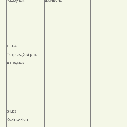
А.Шэўчык
Дз.Кіцель
11.04
Петрыкаўскі р-н,
А.Шэўчык
04.03
Калінкавічы,