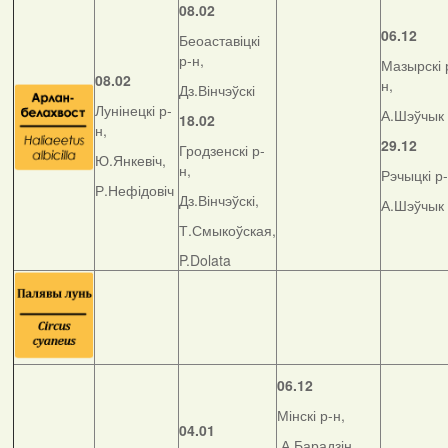
08.02
06.12
Беоаставіцкі
р-н,
Мазырскі 
08.02
н,
Дз.Вінчэўскі
Лунінецкі р-
А.Шэўчык
18.02
н,
29.12
Гродзенскі р-
Ю.Янкевіч,
н,
Рэчыцкі р-
Р.Нефідовіч
Дз.Вінчэўскі,
А.Шэўчык
Т.Смыкоўская,
P.Dolata
06.12
Мінскі р-н,
04.01
А.Барадзін,