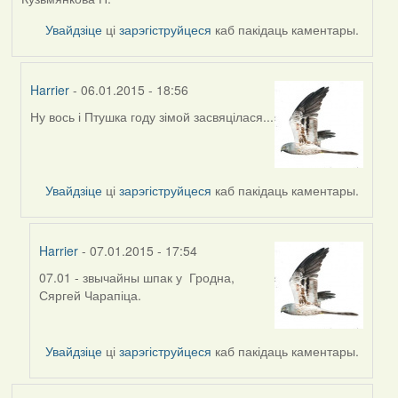
Увайдзіце
ці
зарэгіструйцеся
каб пакідаць каментары.
Harrier
- 06.01.2015 - 18:56
Ну вось і Птушка году зімой засвяцілася...
In
reply
to
by
Увайдзіце
ці
зарэгіструйцеся
каб пакідаць каментары.
KutiZA
Harrier
- 07.01.2015 - 17:54
07.01 - звычайны шпак у Гродна,
In
Сяргей Чарапіца.
reply
to
by
Увайдзіце
ці
зарэгіструйцеся
каб пакідаць каментары.
Harrier