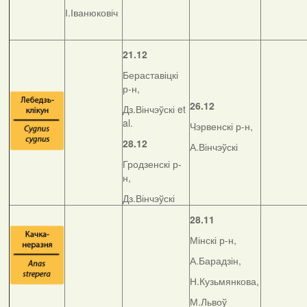
І.Іванюковіч
21.12
Бераставіцкі
р-н,
26.12
Дз.Вінчэўскі et
al.
Чэрвенскі р-н,
28.12
А.Вінчэўскі
Гродзенскі р-
н,
Дз.Вінчэўскі
28.11
Мінскі р-н,
А.Барадзін,
Н.Кузьмянкова,
М.Львоў