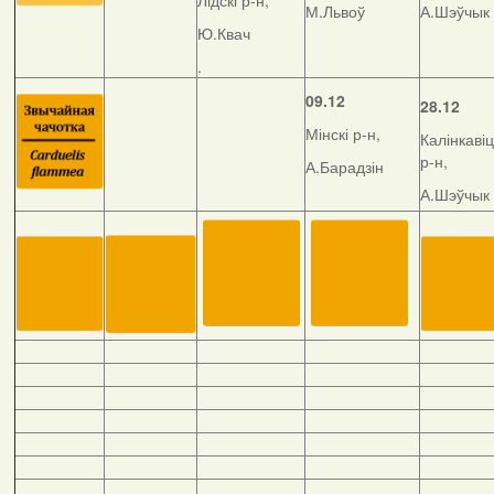
Лідскі р-н,
М.Львоў
А.Шэўчык
Ю.Квач
.
09.12
28.12
Мінскі р-н,
Калінкавіц
р-н,
А.Барадзін
А.Шэўчык