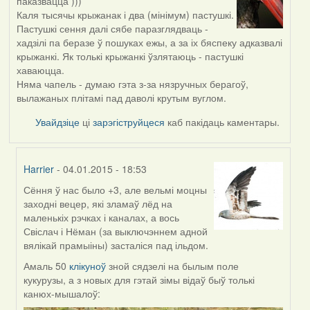
паказвацца )))
Каля тысячы крыжанак і два (мінімум) пастушкі.
Пастушкі сення далі сябе паразглядваць -
хадзілі па беразе ў пошуках ежы, а за іх бяспеку адказвалі
крыжанкі. Як толькі крыжанкі ўзлятаюць - пастушкі
хаваюцца.
Няма чапель - думаю гэта з-за нязручных берагоў,
вылажаных плітамі пад даволі крутым вуглом.
Увайдзіце
ці
зарэгіструйцеся
каб пакідаць каментары.
Harrier
- 04.01.2015 - 18:53
Сёння ў нас было +3, але вельмі моцны
In
заходні вецер, які зламаў лёд на
reply
маленькіх рэчках і каналах, а вось
to
Свіслач і Нёман (за выключэннем адной
by
вялікай прамыіны) засталіся пад ільдом.
svyat08
Амаль 50
клікуноў
зной сядзелі на былым поле
кукурузы, а з новых для гэтай зімы відаў быў толькі
канюх-мышалоў: