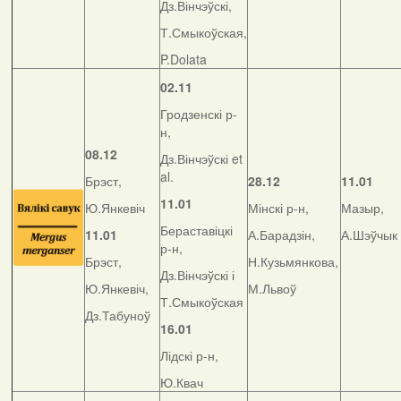
Дз.Вінчэўскі,
Т.Смыкоўская,
P.Dolata
02.11
Гродзенскі р-
н,
08.12
Дз.Вінчэўскі et
al.
Брэст,
28.12
11.01
11.01
Ю.Янкевіч
Мінскі р-н,
Мазыр,
Бераставіцкі
11.01
А.Барадзін,
А.Шэўчык
р-н,
Брэст,
Н.Кузьмянкова,
Дз.Вінчэўскі і
Ю.Янкевіч,
М.Львоў
Т.Смыкоўская
Дз.Табуноў
16.01
Лідскі р-н,
Ю.Квач