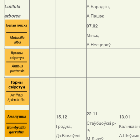
Lulllula
А.Барадзін,
arborea
А.Пашэк
07.02
Мінск,
А.Несцераў
22.11
15.12
13.01
Стаўбцоўскі р-
Гродна,
Калінкавіч
н,
Дз.Вінчэўскі
А.Шэўчык
М.Львоў