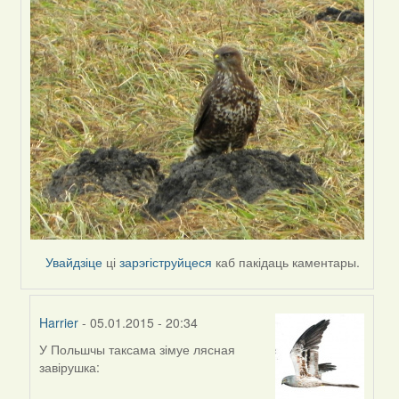
Увайдзіце
ці
зарэгіструйцеся
каб пакідаць каментары.
Harrier
- 05.01.2015 - 20:34
У Польшчы таксама зімуе лясная
In
завірушка:
reply
to