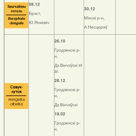
08.12
30.12
Брэст,
Мінскі р-н,
Ю.Янкевіч
А.Несцераў
26.10
Гродзенскі р-
н,
Дз.Вінчэўскі et
al.
28.12
Гродзенскі р-
н,
Дз.Вінчэўскі
18.02
Гродзенскі р-
н,