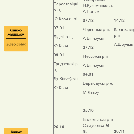
Бераставіцкі
Н.Кузьмянкова,
р-н,
А.Пашэк
Ю.Квач et al.
07.12
14.12
07.01
Чэрвенскі р-н,
Калінкавіц
р-н,
Лідскі р-н,
А.Вінчэўскі
А.Шэўчык
Ю.Квач
27.12
09.01
Нясвіжскі р-н,
Гродзенскі р-
А.Вінчэўскі
н,
04.01
Дз.Вінчэўскі і
Барысаўскі р-н,
Ю.Квач
М.Львоў
25.10
Валожынскі р-н
Самусенка et
26.10
al.
30.11