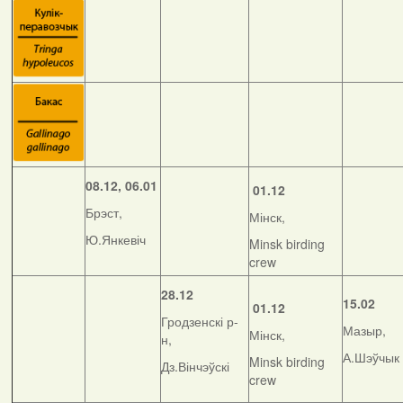
08.12, 06.01
01.12
Брэст,
Мінск,
Ю.Янкевіч
Minsk birding
crew
28.12
15.02
01.12
Гродзенскі р-
Мазыр,
Мінск,
н,
А.Шэўчык
Minsk birding
Дз.Вінчэўскі
crew