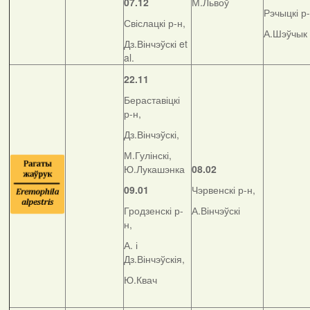
07.12
М.Львоў
Рэчыцкі р-
Свіслацкі р-н,
А.Шэўчык
Дз.Вінчэўскі et
al.
22.11
Бераставіцкі
р-н,
Дз.Вінчэўскі,
М.Гулінскі,
Ю.Лукашэнка
08.02
09.01
Чэрвенскі р-н,
Гродзенскі р-
А.Вінчэўскі
н,
А. і
Дз.Вінчэўскія,
Ю.Квач