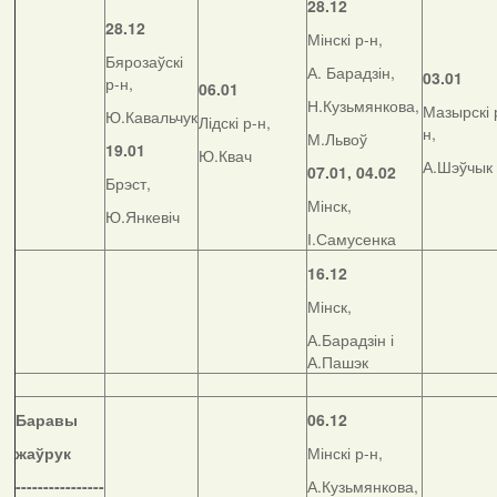
28.12
28.12
Мінскі р-н,
Бярозаўскі
А. Барадзін,
03.01
р-н,
06.01
Н.Кузьмянкова,
Мазырскі 
Ю.Кавальчук
Лідскі р-н,
н,
М.Львоў
19.01
Ю.Квач
А.Шэўчык
07.01, 04.02
Брэст,
Мінск,
Ю.Янкевіч
І.Самусенка
16.12
Мінск,
А.Барадзін і
А.Пашэк
Баравы
06.12
жаўрук
Мінскі р-н,
----------------
А.Кузьмянкова,