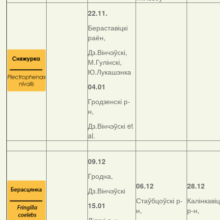
22.11.
Бераставіцкі
раён,
Дз.Вінчэўскі,
М.Гулінскі,
Ю.Лукашэнка
04.01
Гродзенскі р-
н,
Дз.Вінчэўскі et
al.
09.12
Гродна,
06.12
28.12
Дз.Вінчэўскі
Стаўбцоўскі р-
Калінкавіц
15.01
н,
р-н,