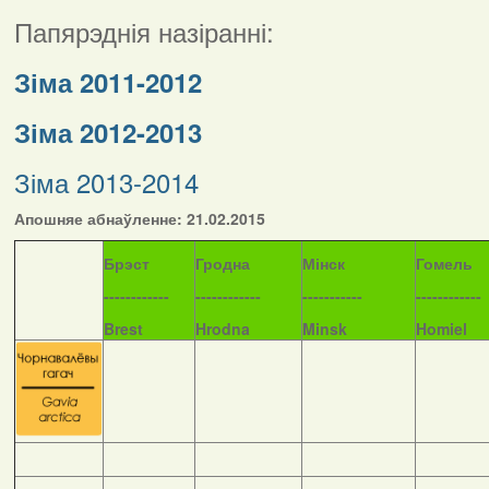
Папярэднія назіранні:
Зіма 2011-2012
Зіма 2012-2013
Зіма 2013-2014
Апошняе абнаўленне: 21.02.2015
Б
рэст
Гродна
Мінск
Гомель
------------
------------
-----------
------------
Brest
Hrodna
Minsk
Homiel