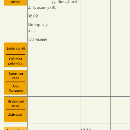
Дз.Вінчэўскі et
В.Пракапчук
al.
02.02
Маларыцкі
р-н,
Ю.Янкевіч
10.12