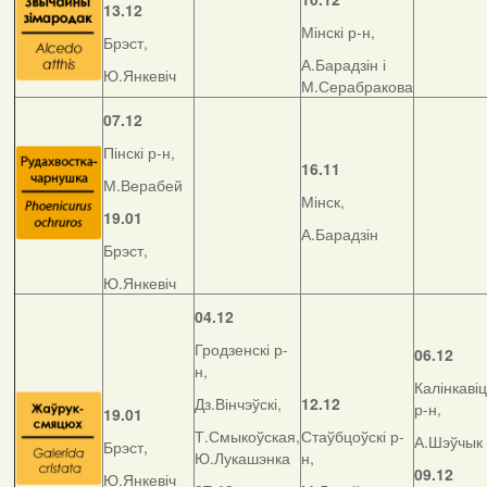
13.12
Мінскі р-н,
Брэст,
А.Барадзін і
Ю.Янкевіч
М.Серабракова
07.12
Пінскі р-н,
16.11
М.Верабей
Мінск,
19.01
А.Барадзін
Брэст,
Ю.Янкевіч
04.12
Гродзенскі р-
06.12
н,
Калінкавіц
Дз.Вінчэўскі,
12.12
р-н,
19.01
Т.Смыкоўская,
Стаўбцоўскі р-
А.Шэўчык
Брэст,
Ю.Лукашэнка
н,
09.12
Ю.Янкевіч