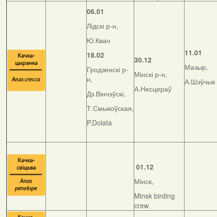
06.01
Лідскі р-н,
Ю.Квач
11.01
18.02
30.12
Мазыр,
Гродзенскі р-
Мінскі р-н,
н,
А.Шэўчык
А.Несцераў
Дз.Вінчэўскі,
Т.Смыкоўская,
P.Dolata
01.12
Мінск,
Minsk birding
crew