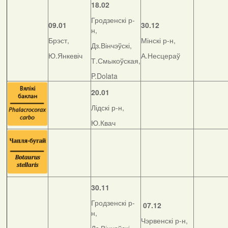
18.02
Гродзенскі р-
09.01
30.12
н,
Брэст,
Мінскі р-н,
Дз.Вінчэўскі,
Ю.Янкевіч
А.Несцераў
Т.Смыкоўская,
P.Dolata
20.01
Лідскі р-н,
Ю.Квач
30.11
Гродзенскі р-
07.12
н,
Чэрвенскі р-н,