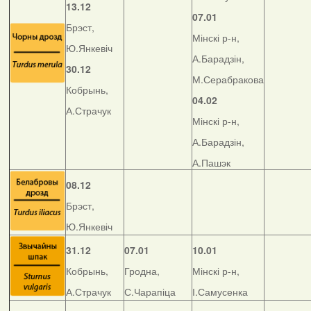
13.12
07.01
Брэст,
Мінскі р-н,
Ю.Янкевіч
А.Барадзін,
30.12
М.Серабракова
Кобрынь,
04.02
А.Страчук
Мінскі р-н,
А.Барадзін,
А.Пашэк
08.12
Брэст,
Ю.Янкевіч
31.12
07.01
10.01
Кобрынь,
Гродна,
Мінскі р-н,
А.Страчук
С.Чарапіца
І.Самусенка