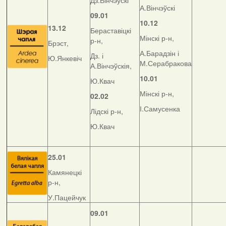
Дз.Вінчэўскі
А.Вінчэўскі
09.01
10.12
13.12
Бераставіцкі
Мінскі р-н,
р-н,
Брэст,
А.Барадзін і
Дз. і
Ю.Янкевіч
М.Серабракова
А.Вінчэўскія,
10.01
Ю.Квач
Мінскі р-н,
02.02
І.Самусенка
Лідскі р-н,
Ю.Квач
25.01
Камянецкі
р-н,
У.Пацейчук
09.01