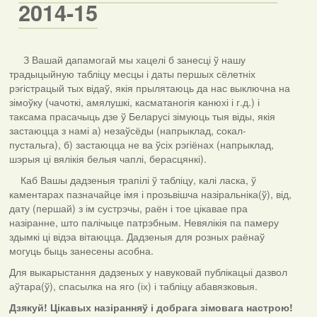
2014-15
З Вашай дапамогай мы хацелі б занесці ў нашу
традыцыйную табліцу месцы і даты першых сёлетніх
рэгістрацый тых відаў, якія прылятаюць да нас выключна на
зімоўку (чачоткі, амялушкі, касматаногія канюхі і г.д.) і
таксама прасачыць дзе ў Беларусі зімуюць тыя віды, якія
застаюцца з намі а) незаўсёды (напрыклад, сокал-
пустальга), б) застаюцца не ва ўсіх рэгіёнах (напрыклад,
шэрыя ці вялікія белыя чаплі, берасцянкі).
Каб Вашы дадзеныя трапілі ў табліцу, калі ласка, ў
каментарах пазначайце імя і прозьвішча назіральніка(ў), від,
дату (першай) з ім сустрэчы, раён і тое цікавае пра
назіранне, што палічыце патрэбным. Невялікія па памеру
здымкі ці відэа вітаюцца. Дадзеныя для розных раёнаў
могуць быць занесены асобна.
Для выкарыстання дадзеных у навуковай публікацыі дазвол
аўтара(ў), спасылка на яго (іх) і табліцу абавязковыя.
Дзякуй! Цікавых назіранняў і добрага зімовага настрою!