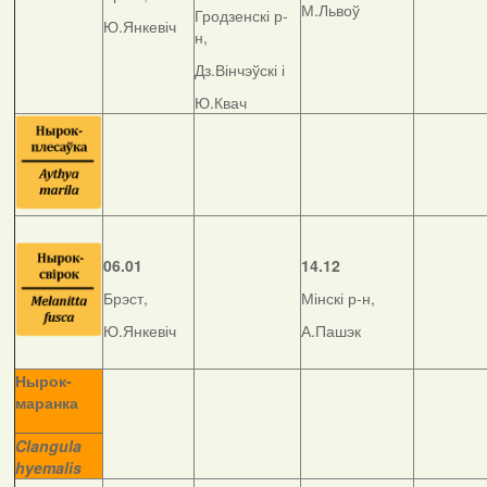
М.Львоў
Гродзенскі р-
Ю.Янкевіч
н,
Дз.Вінчэўскі і
Ю.Квач
06.01
14.12
Брэст,
Мінскі р-н,
Ю.Янкевіч
А.Пашэк
Нырок-
маранка
__________
Clangula
hyemalis