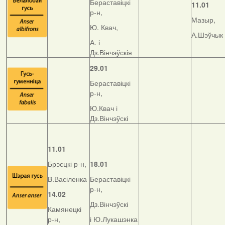
Бераставіцкі
11.01
р-н,
Мазыр,
Ю. Квач,
А.Шэўчык
А. і
Дз.Вінчэўскія
29.01
Бераставіцкі
р-н,
Ю.Квач і
Дз.Вінчэўскі
11.01
Брэсцкі р-н,
18.01
В.Васіленка
Бераставіцкі
р-н,
14.02
Дз.Вінчэўскі
Камянецкі
р-н,
і Ю.Лукашэнка