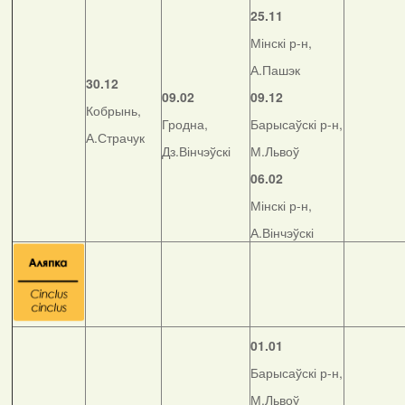
25.11
Мінскі р-н,
А.Пашэк
30.12
09.02
09.12
Кобрынь,
Гродна,
Барысаўскі р-н,
А.Страчук
Дз.Вінчэўскі
М.Львоў
06.02
Мінскі р-н,
А.Вінчэўскі
01.01
Барысаўскі р-н,
М.Львоў