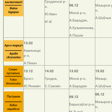
Гродзенскі р-
06.12
Мазырскі 
н,
н,
Мінскі р-н,
Ю.Квач
А.Шэўчык
А.Барадзін,
et al.
А.Кузьмянкова,
А.Пашэк
13.02
Камянецкі
р-н,
А.Пекач
13.12
14.02
13.02
15.02
Брэст,
Гродна,
Мінскі р-н,
Мазыр,
Ю.Янкевіч
С.Саковіч
А.Барадзін
А.Шэўчык
06.12
09.12
Мазырскі 
Барысаўскі р-н,
н,
М.Львоў