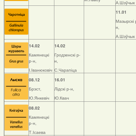
А.Шэўчык
11.01
Мазырскі 
н,
А.Шэўчык
14.02
14.02
Камянецкі
Гродзенскі р-
р-н,
н,
І.Іванюковіч
С.Чарапіца
08.12
16.01
Брэст,
Лідскі р-н,
Ю.Янкевіч
Ю.Квач
08.02
Камянецкі
р-н,
Т.Ісаева