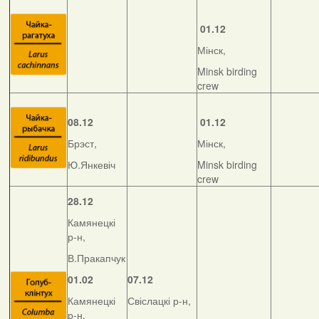
01.12
Мінск,
Minsk birding
crew
08.12
01.12
Брэст,
Мінск,
Ю.Янкевіч
Minsk birding
crew
28.12
Камянецкі
р-н,
В.Пракапчук
01.02
07.12
Камянецкі
Свіслацкі р-н,
р-н,