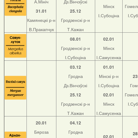
А.Мініч
Дз.Вінчэўскі
Мінск
Гомель
31.01
25.12
І.Субоціна
І.Су
Камянецкі р-н
Гродзенскі р-н
В.Пракапчук
Т.Кажан
08.01
02.01
Гродзенскі р-н
Мінск
І.Субоціна
І.Самусенка
03.12
01.01
Гродна
Мінскі р-н
23
Дз.Вінчэўскі
І.Субоціна
Гом
25.12
02.01
Гомель
Гродзенскі р-н
Мінск
І.Су
Т.Кажан
І.Самусенка
20.01
04.12
Бяроза
Гродна
28
02.01