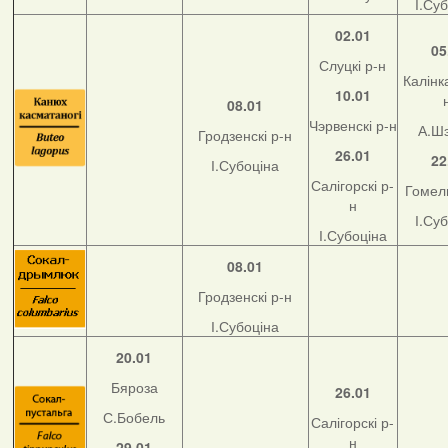
І.Су
02.01
05
Слуцкі р-н
Калінка
10.01
08.01
Чэрвенскі р-н
А.Ш
Гродзенскі р-н
26.01
22
І.Субоціна
Салігорскі р-
Гомель
н
І.Су
І.Субоціна
08.01
Гродзенскі р-н
І.Субоціна
20.01
Бяроза
26.01
С.Бобель
Салігорскі р-
н
29.01