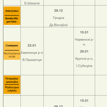
Б.Шакала
28.12
Гродна
Дз.Вінчэўскі
10.01
Чэрвенскі р-
н,
23.01
29.01
Камянецкі р-н
Крупскі р-н,
В.Пракапчук
І.Субоціна
15.01
06.12