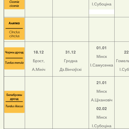
І.Субоціна
01.01
18.12
31.12
22
Мінск
Брэст,
Гродна
Гомель
І.Самусенка
А.Мініч
Дз.Вінчэўскі
І.Су
21.01
Мінск
А.Ціхановіч
02.02
Мінск
І.Субоціна