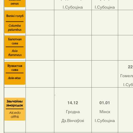
І.Субоціна
І.Субоціна
22
Гомель
І.Су
.
14.12
01.01
Гродна
Мінск
Дз.Вінчэўскі
І.Субоціна