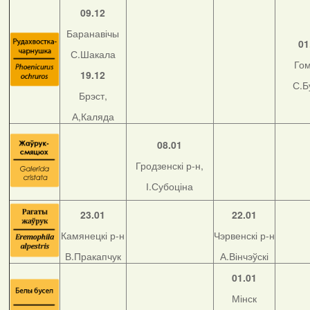
09.12
Баранавічы
01
С.Шакала
Го
19.12
С.Б
Брэст,
А,Каляда
08.01
Гродзенскі р-н,
І.Субоціна
23.01
22.01
Камянецкі р-н
Чэрвенскі р-н
В.Пракапчук
А.Вінчэўскі
01.01
Мінск