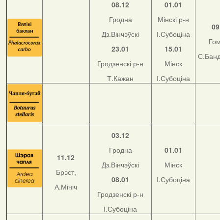
08.12
01.01
Гродна
Мінскі р-н
09
Дз.Вінчэўскі
І.Субоціна
Го
23.01
15.01
С.Бан
Гродзенскі р-н
Мінск
Т.Кажан
І.Субоціна
03.12
Гродна
01.01
11.12
Дз.Вінчэўскі
Мінск
Брэст,
08.01
І.Субоціна
А.Мініч
Гродзенскі р-н
І.Субоціна