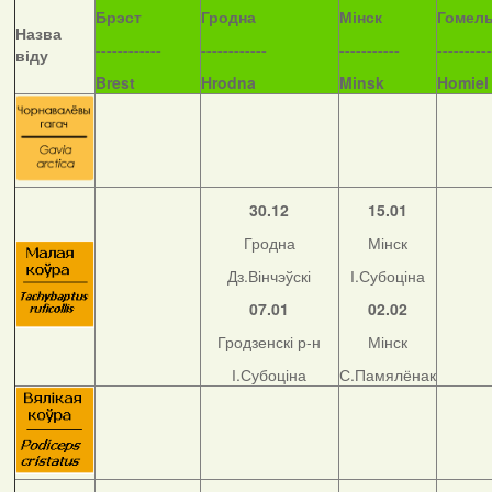
Б
рэст
Гродна
Мінск
Гомел
Назва
------------
------------
-----------
----------
віду
Brest
Hrodna
Minsk
Homiel
30.12
15.01
Гродна
Мінск
Дз.Вінчэўскі
І.Субоціна
07.01
02.02
Гродзенскі р-н
Мінск
І.Субоціна
С.Памялёнак