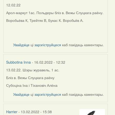
12.02.22
Арол-маркут 1ас. Польдеры бліз в. Вежы Слуцкага раёну.
Воробьёва К, Трейтяк В, Букас К. Воробьёв А.
Увайдзіце
ці
зарэгіструйцеся
каб пакідаць каментары.
Subbotina Inna
- 16.02.2022 - 12:32
13.02.22. Шэры журавель, 1 ас.
Бліз в. Вежы Слуцкага раёну
Субоціна Іна і Тіхановіч Алёна
Увайдзіце
ці
зарэгіструйцеся
каб пакідаць каментары.
Harrier
- 13.02.2022 - 15:38