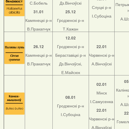
С.Бобель
Дз.Вінчэўскі
Петрык
Слуцкі р-н
31.01
25.12
І.Субоціна
А.Ш
Камянецкі р-н
Гродзенскі р-н
В.Пракапчук
Т.Кажан
12.02
26.12
Гродзенскі р-н
22.01
Камянецкі р-н
Бераставіцкі р-н
Чэрвенскі р-н
В.Пракапчук
Дз.Вінчэўскі,
А.Вінчэўскі
Е.Майсюк
05
02.01
Калінка
Мінск
08.01
І.Самусенка
А.Ш
Гродзенскі р-н
22.01
22
І.Субоціна
Чэрвенскі р-н
Гомель
А.Вінчэўскі