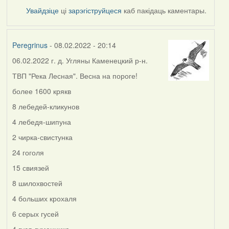
Увайдзіце
ці
зарэгіструйцеся
каб пакідаць каментары.
Peregrinus
- 08.02.2022 - 20:14
06.02.2022 г. д. Угляны Каменецкий р-н.
ТВП "Река Лесная". Весна на пороге!
более 1600 крякв
8 лебедей-кликунов
4 лебедя-шипуна
2 чирка-свистунка
24 гоголя
15 свиязей
8 шилохвостей
4 больших крохаля
6 серых гусей