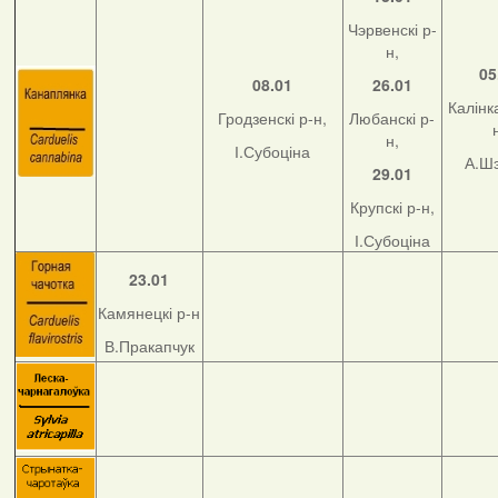
Чэрвенскі р-
н,
05
08.01
26.01
Калінка
Гродзенскі р-н,
Любанскі р-
н,
І.Субоціна
А.Ш
29.01
Крупскі р-н,
І.Субоціна
23.01
Камянецкі р-н
В.Пракапчук