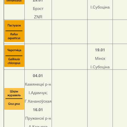
І.Субоціна
Брэст
ZNR
19.01
Мінск
І.Субоціна
04.01
Камянецкі р-н
І.Адамчук;
Г.Качаноўская
16.01
Пружанскі р-н
А.Казырка