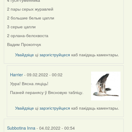
4 гуся-гуменника
2 пары серых журавлей
2 большие белые цапли
3 серые цапли
2 орлана-белохвоста
Вадим Прокопчук
Увайдзіце
ці
зарэгіструйцеся
каб пакідаць каментары.
Harrier
- 09.02.2022 - 00:02
Урра! Вясна ляціць!
In
reply
Пазней перанясу ў Вясновую табліцу.
to
by
Увайдзіце
ці
зарэгіструйцеся
каб пакідаць каментары.
Peregrinus
Subbotina Inna
- 04.02.2022 - 00:54