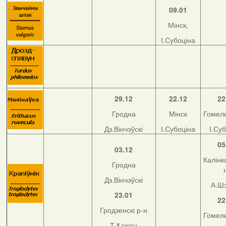
09.01
Мінск,
І.Субоціна
29.12
22.12
22
Гродна
Мінск
Гомель
Дз.Вінчэўскі
І.Субоціна
І.Су
05
03.12
Калінка
Гродна
Дз.Вінчэўскі
А.Ш
23.01
22
Гродзенскі р-н
Гомель
Т.Кажан