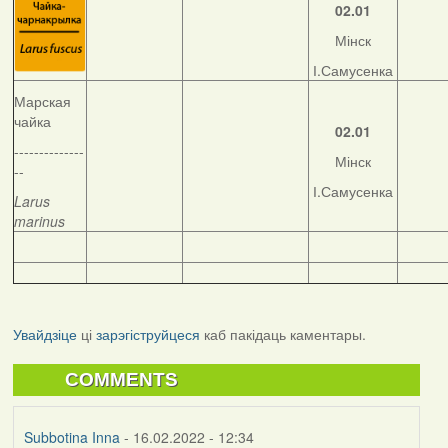
02.01
Мінск
І.Самусенка
Марская
чайка
02.01
--------------
Мінск
--
І.Самусенка
Larus
marinus
Увайдзіце
ці
зарэгіструйцеся
каб пакідаць каментары.
COMMENTS
Subbotina Inna
- 16.02.2022 - 12:34