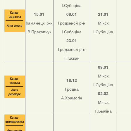
І.Субоціна
15.01
08.01
21.01
Камянецкі р-н
Гродзенскі р-н
Мінск
В.Пракапчук
І.Субоціна
І.Субоціна
23.01
Гродзенскі р-н
Т.Кажан
09.01
Мінск
18.12
І.Субоціна
Гродна
02.02
А.Храмогін
Мінск
Т.Быліна