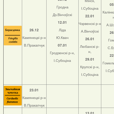
Мінск,
05
Гродна
І.Субоціна
Калінка
Дз.Вінчэўскі
22.01
12.01
Чэрвенскі р-н
А.Ш
26.12
Ліда
А.Вінчэўскі
26
Камянецкі р-н
Ю.Квач
26.01
Го
В.Пракапчук
07.01
Любанскі р-
С.Б
н,
Гродзенскі р-н,
22
29.01
І.Субоціна
Гомель
Крупскі р-н,
І.Су
І.Субоціна
23.01
Камянецкі р-н
В.Пракапчук
13.01