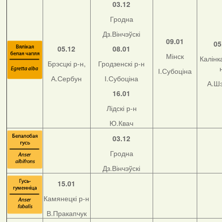
03.12
Гродна
Дз.Вінчэўскі
09.01
05
05.12
08.01
Мінск
Калінка
Брэсцкі р-н,
Гродзенскі р-н
І.Субоціна
А.Сербун
І.Субоціна
А.Ш
16.01
Лідскі р-н
Ю.Квач
03.12
Гродна
Дз.Вінчэўскі
15.01
Камянецкі р-н
В.Пракапчук