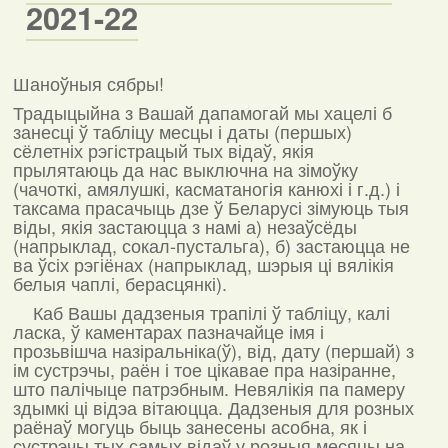
2021-22
Шаноўныя сябры!
Традыцыйна з Вашай дапамогай мы хацелі б
занесці ў табліцу месцы і даты (першых)
сёлетніх рэгістрацый тых відаў, якія
прылятаюць да нас выключна на зімоўку
(чачоткі, амялушкі, касматаногія канюхі і г.д.) і
таксама прасачыць дзе ў Беларусі зімуюць тыя
віды, якія застаюцца з намі а) незаўсёды
(напрыклад, сокал-пустальга), б) застаюцца не
ва ўсіх рэгіёнах (напрыклад, шэрыя ці вялікія
белыя чаплі, берасцянкі).
Каб Вашы дадзеныя трапілі ў табліцу, калі
ласка, ў каментарах пазначайце імя і
прозьвішча назіральніка(ў), від, дату (першай) з
ім сустрэчы, раён і тое цікавае пра назіранне,
што палічыце патрэбным. Невялікія па памеру
здымкі ці відэа вітаюцца. Дадзеныя для розных
раёнаў могуць быць занесены асобна, як і
сустрэчы тых самых відаў у розныя месяцы на