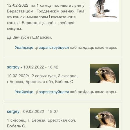
12-02-2022: па 1 самцы палявога луня ў
Бераставіцкім і Гродзенскім раёнах. Там
жа канюхі-мышаловы і касматаногія
канюхі. Бераставіцкі раён - лебедзі-
клікуны.
Дз.Вінчэўскі і Е.Майсюк.
Увайдзіце
ці
зарэгіструйцеся
каб пакідаць каментары.
sergey
- 10.02.2022 - 18:42
10.02.2022г. 2 серых гуся, 2 скворца,
г.Береза, Брестская обл, Бобель С
Увайдзіце
ці
зарэгіструйцеся
каб пакідаць каментары.
sergey
- 09.02.2022 - 18:07
1 скворец, г. Берёза, Брестская обл.
Бобель С.