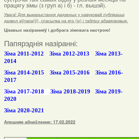
працягу зімы (з груп а) і б) - гл. вышэй).
Увага! Для выкарыстання дадзеных у навуковай публікацыі
дазвол аўтара(ў), спасылка на яго (іх) і табліцу абавязковыя.
Цікавых назіранняў і добрага зімовага настрою!
Папярэднія назіранні:
Зіма 2011-2012
Зіма 2012-2013
Зіма 2013-
2014
Зіма 2014-2015
Зіма 2015-2016
Зіма 2016-
2017
Зіма 2017-2018
Зіма 2018-2019
Зіма 2019-
2020
Зіма 2020-2021
Апошняе абнаўленне: 17.02.2022