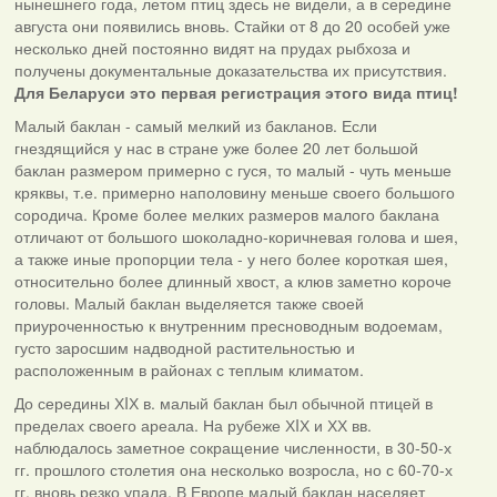
нынешнего года, летом птиц здесь не видели, а в середине
августа они появились вновь. Стайки от 8 до 20 особей уже
несколько дней постоянно видят на прудах рыбхоза и
получены документальные доказательства их присутствия.
Для Беларуси это первая регистрация этого вида птиц!
Малый баклан - самый мелкий из бакланов. Если
гнездящийся у нас в стране уже более 20 лет большой
баклан размером примерно с гуся, то малый - чуть меньше
кряквы, т.е. примерно наполовину меньше своего большого
сородича. Кроме более мелких размеров малого баклана
отличают от большого шоколадно-коричневая голова и шея,
а также иные пропорции тела - у него более короткая шея,
относительно более длинный хвост, а клюв заметно короче
головы. Малый баклан выделяется также своей
приуроченностью к внутренним пресноводным водоемам,
густо заросшим надводной растительностью и
расположенным в районах с теплым климатом.
До середины ХIХ в. малый баклан был обычной птицей в
пределах своего ареала. На рубеже ХIХ и ХХ вв.
наблюдалось заметное сокращение численности, в 30-50-х
гг. прошлого столетия она несколько возросла, но с 60-70-х
гг. вновь резко упала. В Европе малый баклан населяет