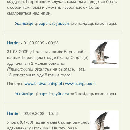
сбудутся. В противном случае, командам придется брать
с собой там-тамы и умолять известных ей богов
смиловаться над ними.
Увайдзіце
ці
зарэгіструйцеся
каб пакідаць каментары.
Harrier
- 01.09.2009 - 00:28
31-08-2009 у Польшчы паміж Варшавай і
In
нашым Берасьцем (недалёка ад Седльце)
reply
адзначаныя
2 малыя бакланы
to
Phalacrocorax pygmeus
на рыбгасе. Гэта
by
18 рэгістрацыя віду ў гэтым годзе!
biot
Паводле
www.birdwatching.pl
і
www.clanga.com
Увайдзіце
ці
зарэгіструйцеся
каб пакідаць каментары.
Harrier
- 02.09.2009 - 15:18
Учора (01-09) адзін малы баклан быў зноў
In
адзначаны ў Польшчы. На гэты раз у