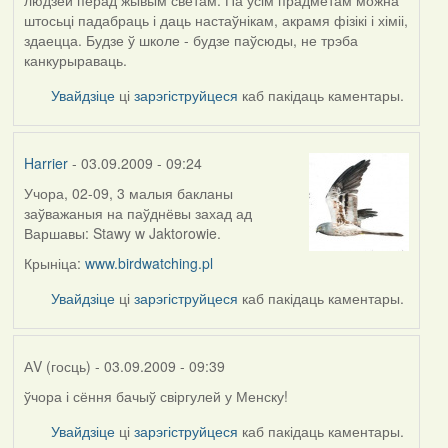
людзей перад жывым светам. Па ўсім прадметам можна
to
штосьці падабраць і даць настаўнікам, акрамя фізікі і хіміі,
by
здаецца. Будзе ў школе - будзе паўсюды, не трэба
Harrier
канкурыраваць.
Увайдзіце
ці
зарэгіструйцеся
каб пакідаць каментары.
Harrier
- 03.09.2009 - 09:24
Учора, 02-09, 3 малыя бакланы
In
заўважаныя на паўднёвы захад ад
reply
Варшавы:
Stawy w Jaktorowie.
to
by
Крыніца:
www.birdwatching.pl
АV
Увайдзіце
ці
зарэгіструйцеся
каб пакідаць каментары.
(госць)
АV (госць)
- 03.09.2009 - 09:39
ўчора і сёння бачыў свіргулей у Менску!
Увайдзіце
ці
зарэгіструйцеся
каб пакідаць каментары.