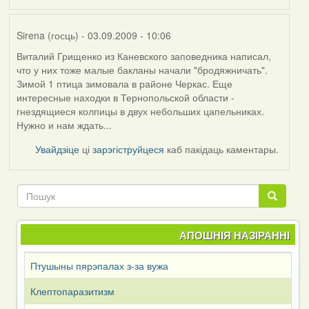
Sirena (госць)
- 03.09.2009 - 10:06
Виталий Грищенко из Каневского заповедника написал,
In
что у них тоже малые бакланы начали "бродяжничать".
reply
Зимой 1 птица зимовала в районе Черкас. Еще
to
интересные находки в Тернопольской области -
by
гнездящиеся колпицы в двух небольших цапельниках.
АV
Нужно и нам ждать...
(госць)
Увайдзіце
ці
зарэгіструйцеся
каб пакідаць каментары.
Пошук
Пошук
АПОШНІЯ НАЗІРАННІ
Птушыны пярэпалах з-за вужа
Клептопаразитизм