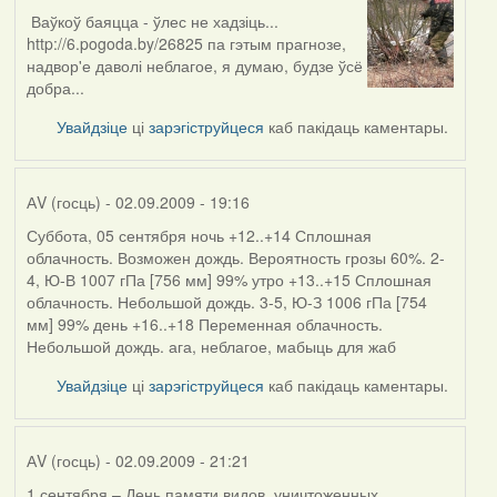
Ваўкоў баяцца - ўлес не хадзіць...
In
http://6.pogoda.by/26825 па гэтым прагнозе,
reply
надвор'е даволі неблагое, я думаю, будзе ўсё
to
добра...
by
АV
Увайдзіце
ці
зарэгіструйцеся
каб пакідаць каментары.
(госць)
АV (госць)
- 02.09.2009 - 19:16
Суббота, 05 сентября ночь +12..+14 Сплошная
облачность. Возможен дождь. Вероятность грозы 60%. 2-
4, Ю-В 1007 гПа [756 мм] 99% утро +13..+15 Сплошная
облачность. Небольшой дождь. 3-5, Ю-З 1006 гПа [754
мм] 99% день +16..+18 Переменная облачность.
Небольшой дождь. ага, неблагое, мабыць для жаб
Увайдзіце
ці
зарэгіструйцеся
каб пакідаць каментары.
АV (госць)
- 02.09.2009 - 21:21
1 сентября – День памяти видов, уничтоженных