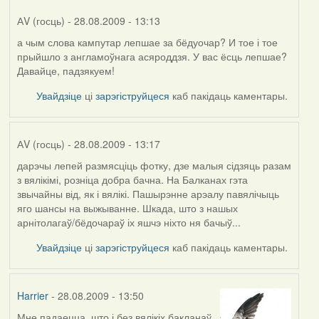
АV (госць)
- 28.08.2009 - 13:13
а чым слова кампутар лепшае за бёдуочар? И тое і тое
прыйшло з англамоўнага асяроддзя. У вас ёсць лепшае?
Давайце, падзякуем!
Увайдзіце
ці
зарэгіструйцеся
каб пакідаць каментары.
АV (госць)
- 28.08.2009 - 13:17
дарэчы лепей размясціць фотку, дзе малыя сідзяць разам
з вялікімі, розніца добра бачна. На Балканах гэта
звычайны від, як і вялікі. Пашырэнне арэалу павялічыць
яго шансы на выжыванне. Шкада, што з нашых
арнітолагаў/бёдочараў іх яшчэ ніхто ня бачыў...
Увайдзіце
ці
зарэгіструйцеся
каб пакідаць каментары.
Harrier
- 28.08.2009 - 13:50
Мне падаецца, што і без вялікіх бакланаў