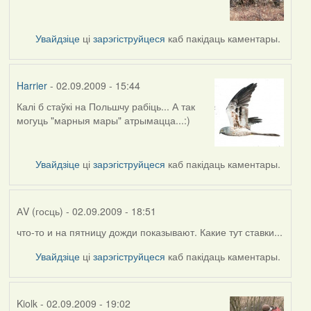
reply
to
by
Увайдзіце
ці
зарэгіструйцеся
каб пакідаць каментары.
biot
Harrier
- 02.09.2009 - 15:44
Калі б стаўкі на Польшчу рабіць... А так
In
могуць "марныя мары" атрымацца...:)
reply
to
by
Увайдзіце
ці
зарэгіструйцеся
каб пакідаць каментары.
Kiolk
АV (госць)
- 02.09.2009 - 18:51
что-то и на пятницу дожди показывают. Какие тут ставки...
Увайдзіце
ці
зарэгіструйцеся
каб пакідаць каментары.
Kiolk
- 02.09.2009 - 19:02