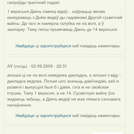
сапраўды трагічнай падзеі.
1 верасьня Дзень памяці відаў... наўрацьці зможа
канкураваць з Днём ведаў ды гадавінамі Другой суьветнай
вайны. Да таго ж памерла галубка не на волі, а ў
заапарку. Таму лепш прывязваць Дзень да 14 верасьня.
Увайдзіце
ці
зарэгіструйцеся
каб пакідаць каментары.
АV (госць)
- 02.09.2009 - 22:31
апошні ці не на волі невядома дакладна, а апошні з віду -
In
дакладна вядома. Потым што значыць дзікі/недзікі, каб іх
reply
развялі і выпусцілі былі б і дзікія, гэта ж не свойская
to
птушка. Таму 1 верасня, а не 14. Сусветную вайну ўсе
by
жадаюць забыць, а Дзень ведаў ня мае ніякага сэнсавага
Harrier
напаўнення.
Увайдзіце
ці
зарэгіструйцеся
каб пакідаць каментары.