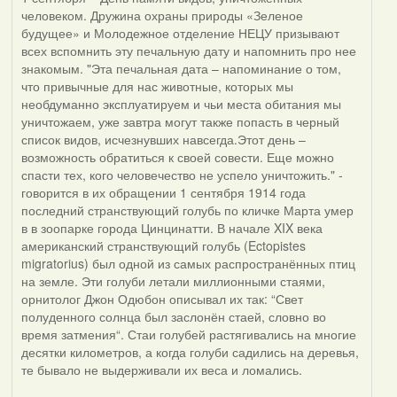
человеком. Дружина охраны природы «Зеленое
будущее» и Молодежное отделение НЕЦУ призывают
всех вспомнить эту печальную дату и напомнить про нее
знакомым. "Эта печальная дата – напоминание о том,
что привычные для нас животные, которых мы
необдуманно эксплуатируем и чьи места обитания мы
уничтожаем, уже завтра могут также попасть в черный
список видов, исчезнувших навсегда.Этот день –
возможность обратиться к своей совести. Еще можно
спасти тех, кого человечество не успело уничтожить." -
говорится в их обращении 1 сентября 1914 года
последний странствующий голубь по кличке Марта умер
в в зоопарке города Цинцинатти. В начале XIX века
американский странствующий голубь (Ectopistes
migratorius) был одной из самых распространённых птиц
на земле. Эти голуби летали миллионными стаями,
орнитолог Джон Одюбон описывал их так: “Свет
полуденного солнца был заслонён стаей, словно во
время затмения“. Стаи голубей растягивались на многие
десятки километров, а когда голуби садились на деревья,
те бывало не выдерживали их веса и ломались.