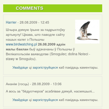
COMMENTS
Harrier
- 28.08.2009 - 12:45
Шчыра дзякую Ірыне за падрыхтоўку
артыкулу! Цікава, што паводле сайту
нашых калег з Польшчы
www.birdwatching.pl
26.08.2009 адзін
малы баклан
быў адзначаны ў Польшчы ў
Вялікапольскім ваяводзтве
(Smogulec; dolina Noteci -
stawy w Smogulcu).
Увайдзіце
ці
зарэгіструйцеся
каб пакідаць каментары.
Ананім (госць)
- 28.08.2009 - 13:06
А вось за "бёдуотчеров" асаблівае дзякуй, насмяшылі...
Увайдзіце
ці
зарэгіструйцеся
каб пакідаць каментары.