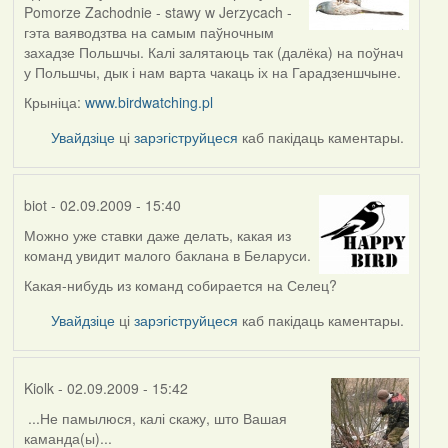
reply
Pomorze Zachodnie - stawy w Jerzycach -
to
гэта ваяводзтва на самым паўночным
by
захадзе Польшчы. Калі залятаюць так (далёка) на поўнач
Harrier
у Польшчы, дык і нам варта чакаць іх на Гарадзеншчыне.
Крыніца:
www.birdwatching.pl
Увайдзіце
ці
зарэгіструйцеся
каб пакідаць каментары.
biot
- 02.09.2009 - 15:40
Можно уже ставки даже делать, какая из
In
команд увидит малого баклана в Беларуси.
reply
to
Какая-нибудь из команд собирается на Селец?
by
Увайдзіце
ці
зарэгіструйцеся
каб пакідаць каментары.
Harrier
Kiolk
- 02.09.2009 - 15:42
...Не памылюся, калі скажу, што Вашая
In
каманда(ы)...