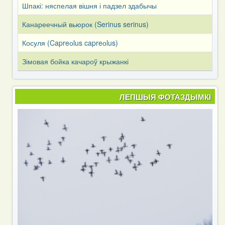
Шпакі: няспелая вішня і падзел здабычы
Канареечный вьюрок (Serinus serinus)
Косуля (Capreоlus capreоlus)
Зімовая бойка качароў крыжанкі
ЛЕПШЫЯ ФОТАЗДЫМКІ