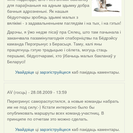
In
для параўнаньня на адным здымку добра
reply
бачныя адрозненьні. Як нашыя
to
бёдуотчары зробяць здымкі малых з
by
вялікімі - з задавальненьнем паглядзім і на тых, і на гэтых!
АV
(госць)
Дарэчы, я ўжо недзе пісаў пра Сялец, што там пачынала і
заканчвала пазамінулагоднія спаборніцтвы па Бёдрэйсу
каманда Перэгрынус з Берасьця. Таму, калі яны
працягнуць гэтую традыцыю і сёлета, могуць стаць
першымі, бёдуотчарамі, хто ўбачыць малых бакланаў у
Беларусі!
Увайдзіце
ці
зарэгіструйцеся
каб пакідаць каментары.
АV (госць)
- 28.08.2009 - 13:59
Перегринус самораспустился, а новые команды набрать
им не под силу:-) Кстати интересно было бы
опубликовать маршруты всех команд-участниц. В
принципе по отчетам это можно сделать.
Увайдзіце
ці
зарэгіструйцеся
каб пакідаць каментары.