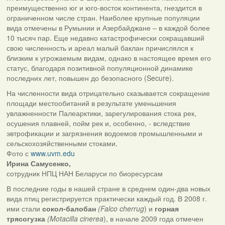
преимущественно юг и юго-восток континента, гнездится в
ограниченном числе стран. Наиболее крупные популяции
вида отмечены в Румынии и Азербайджане – в каждой более
10 тысяч пар. Еще недавно катастрофически сокращавший
свою численность и ареал малый баклан причислялся к
близким к угрожаемым видам, однако в настоящее время его
статус, благодаря позитивной популяционной динамике
последних лет, повышен до безопасного (Secure).
На численности вида отрицательно сказывается сокращение
площади местообитаний в результате уменьшения
увлажненности Палеарктики, зарегулирования стока рек,
осушения плавней, пойм рек и, особенно, - вследствие
эвтрофикации и загрязнения водоемов промышленными и
сельскохозяйственными стоками.
Фото с
www.uvm.edu
Ирина Самусенко,
сотрудник НПЦ НАН Беларуси по биоресурсам
В последние годы в нашей стране в среднем один-два новых
вида птиц регистрируется практически каждый год. В 2008 г.
ими стали
сокол-балобан
(Falco cherrug
) и
горная
трясогузка
(Motacilla cinerea
), в начале 2009 года отмечен