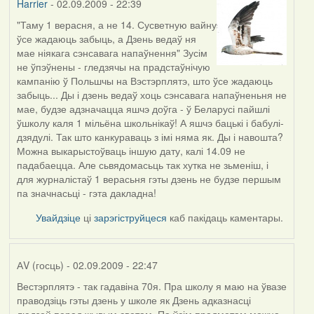
Harrier
- 02.09.2009 - 22:39
"Таму 1 верасня, а не 14. Сусветную вайну
In
ўсе жадаюць забыць, а Дзень ведаў ня
reply
мае ніякага сэнсавага напаўнення" Зусім
to
не ўпэўнены - гледзячы на прадстаўнічую
by
кампанію ў Польшчы на Вэстэрплятэ, што ўсе жадаюць
АV
забыць... Ды і дзень ведаў хоць сэнсавага напаўненьня не
(госць)
мае, будзе адзначацца яшчэ доўга - ў Беларусі пайшлі
ўшколу каля 1 мільёна школьнікаў! А яшчэ бацькі і бабулі-
дзядулі. Так што канкураваць з імі няма як. Ды і навошта?
Можна выкарыстоўваць іншую дату, калі 14.09 не
падабаецца. Але сьвядомасьць так хутка не зьменіш, і
для журналістаў 1 верасьня гэты дзень не будзе першым
па значнасьці - гэта дакладна!
Увайдзіце
ці
зарэгіструйцеся
каб пакідаць каментары.
АV (госць)
- 02.09.2009 - 22:47
Вестэрплятэ - так гадавіна 70я. Пра школу я маю на ўвазе
In
праводзіць гэты дзень у школе як Дзень адказнасці
reply