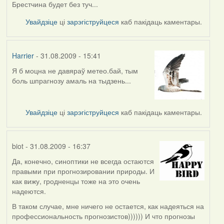
Брестчина будет без туч...
Увайдзіце
ці
зарэгіструйцеся
каб пакідаць каментары.
Harrier
- 31.08.2009 - 15:41
Я б моцна не давяраў метео.бай, тым
In
боль шпрагнозу амаль на тыдзень...
reply
to
by
Увайдзіце
ці
зарэгіструйцеся
каб пакідаць каментары.
АV
(госць)
biot
- 31.08.2009 - 16:37
Да, конечно, синоптики не всегда остаются
In
правыми при прогнозировании природы. И
reply
как вижу, гродненцы тоже на это очень
to
надеются.
by
Harrier
В таком случае, мне ничего не остается, как надеяться на
профессиональность прогнозистов)))))) И что прогнозы