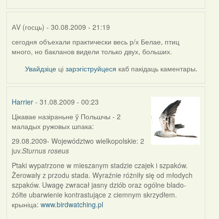
АV (госць)
- 30.08.2009 - 21:19
сегодня объехали практически весь р/х Белае, птиц
много, но бакланов видели только двух, больших.
Увайдзіце
ці
зарэгіструйцеся
каб пакідаць каментары.
Harrier
- 31.08.2009 - 00:23
Цікавае назіраньне ў Польшчы - 2
In
маладых ружовых шпака:
reply
to
29.08.2009
- Województwo wielkopolskie:
2
by
juv.
Sturnus roseus
АV
Ptaki wypatrzone w mieszanym stadzie czajek i szpaków.
(госць)
Żerowały z przodu stada. Wyraźnie różniły się od młodych
szpaków. Uwagę zwracał jasny dziób oraz ogólne blado-
żółte ubarwienie kontrastujące z ciemnym skrzydłem.
крыніца:
www.birdwatching.pl