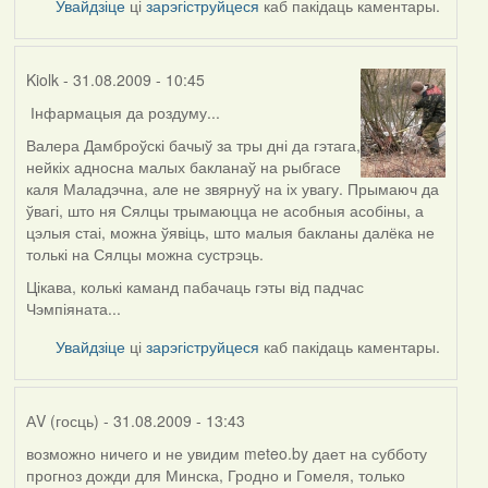
Увайдзіце
ці
зарэгіструйцеся
каб пакідаць каментары.
Kiolk
- 31.08.2009 - 10:45
Інфармацыя да роздуму...
Валера Дамброўскі бачыў за тры дні да гэтага,
нейкіх адносна малых бакланаў на рыбгасе
каля Маладэчна, але не звярнуў на іх увагу. Прымаюч да
ўвагі, што ня Сялцы трымаюцца не асобныя асобіны, а
цэлыя стаі, можна ўявіць, што малыя бакланы далёка не
толькі на Сялцы можна сустрэць.
Цікава, колькі каманд пабачаць гэты від падчас
Чэмпіяната...
Увайдзіце
ці
зарэгіструйцеся
каб пакідаць каментары.
АV (госць)
- 31.08.2009 - 13:43
возможно ничего и не увидим meteo.by дает на субботу
прогноз дожди для Минска, Гродно и Гомеля, только