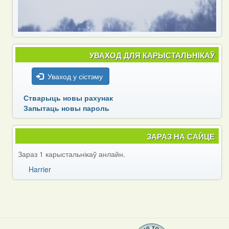
УВАХОД ДЛЯ КАРЫСТАЛЬНІКАЎ
Уваход у сістэму
Стварыць новы рахунак
Запытаць новы пароль
ЗАРАЗ НА САЙЦЕ
Зараз 1 карыстальнікаў анлайн.
Harrier