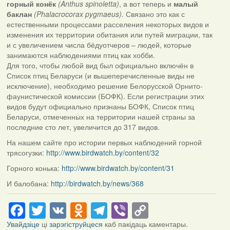
горный конёк
(Anthus spinoletta)
, а вот теперь и
малый
баклан
(Phalacrocorax pygmaeus).
Связано это как с
естественными процессами расселения некоторых видов и
изменения их территории обитания или путей миграции, так
и с увеличением числа бёдуотчеров – людей, которые
занимаются наблюдениями птиц как хобби.
Для того, чтобы любой вид был официально включён в
Список птиц Беларуси (и вышеперечисленные виды не
исключение), необходимо решение Белорусской Орнито-
фаунистической комиссии (БОФК). Если регистрации этих
видов будут официально признаны БОФК, Список птиц
Беларуси, отмеченных на территории нашей страны за
последние сто лет, увеличится до 317 видов.
На нашем сайте про истории первых наблюдений горной
трясогузки:
http://www.birdwatch.by/content/32
Горного конька:
http://www.birdwatch.by/content/31
И балобана:
http://birdwatch.by/news/368
Facebook
Twitter
VK
Odnoklassniki
Telegram
Viber
Copy
Link
Увайдзіце
ці
зарэгіструйцеся
каб пакідаць каментары.