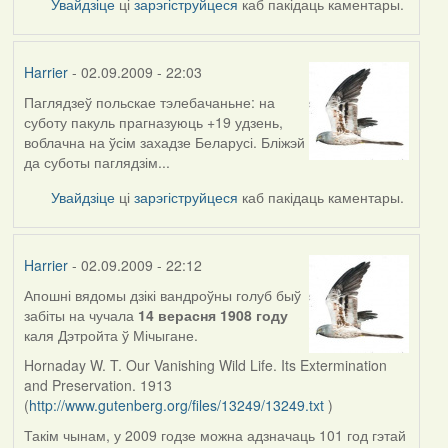
Увайдзіце
ці
зарэгіструйцеся
каб пакідаць каментары.
Harrier
- 02.09.2009 - 22:03
Паглядзеў польскае тэлебачаньне: на
In
суботу пакуль прагназуюць +19 удзень,
reply
воблачна на ўсім захадзе Беларусі. Бліжэй
to
да суботы паглядзім...
by
АV
Увайдзіце
ці
зарэгіструйцеся
каб пакідаць каментары.
(госць)
Harrier
- 02.09.2009 - 22:12
Апошні вядомы дзікі вандроўны голуб быў
In
забіты на чучала
14 верасня 1908 году
reply
каля Дэтройта ў Мічыгане.
to
by
Hornaday W
.
T. Our Vanishing Wild Life
.
Its Extermination
АV
and Preservation.
1913
(госць)
(
http://www.gutenberg.org/files/13249/13249.txt
)
Такім чынам, у 2009 годзе можна адзначаць 101 год гэтай