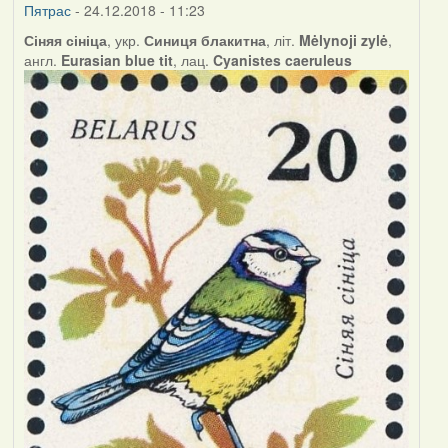
Пятрас
- 24.12.2018 - 11:23
Сіняя сініца
, укр.
Синиця блакитна
, літ.
Mėlynoji zylė
,
англ.
Eurasian blue tit
, лац.
Cyanistes caeruleus