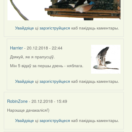
Увайдзіце
ці
зарэгіструйцеся
каб пакідаць каментары.
Harrier
- 20.12.2018 - 22:44
Дзякуй, яе я прапусціў.
In
reply
Мін 5 відаў за першы дзень - няблага.
to
by
Увайдзіце
ці
зарэгіструйцеся
каб пакідаць каментары.
travelian
RobinZone
- 20.12.2018 - 15:49
Нарэшце дачакаліся!)
Увайдзіце
ці
зарэгіструйцеся
каб пакідаць каментары.