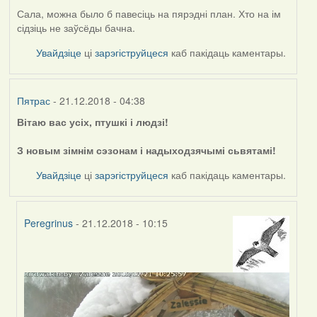
Сала, можна было б павесіць на пярэдні план. Хто на ім
сідзіць не заўсёды бачна.
Увайдзіце
ці
зарэгіструйцеся
каб пакідаць каментары.
Пятрас
- 21.12.2018 - 04:38
Вітаю вас усіх, птушкі і людзі!
З новым зімнім сэзонам і надыходзячымі сьвятамі!
Увайдзіце
ці
зарэгіструйцеся
каб пакідаць каментары.
Peregrinus
- 21.12.2018 - 10:15
In
reply
to
by
Пятрас