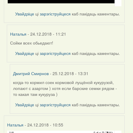
Увайдзіце
ці
зарэгіструйцеся
каб пакідаць каментары.
Наталья
- 24.12.2018 - 11:21
Сойки всех обьедают!
In
reply
Увайдзіце
ці
зарэгіструйцеся
каб пакідаць каментары.
to
by
Наталья
Дмитрий Смирнов
- 25.12.2018 - 13:31
когда-то кормил соек кормовой лущёной кукурузой,
In
лопают с азартом ) хотя если барские семки рядом -
reply
то какая там кукуруза )
to
by
Увайдзіце
ці
зарэгіструйцеся
каб пакідаць каментары.
Наталья
Наталья
- 24.12.2018 - 10:55