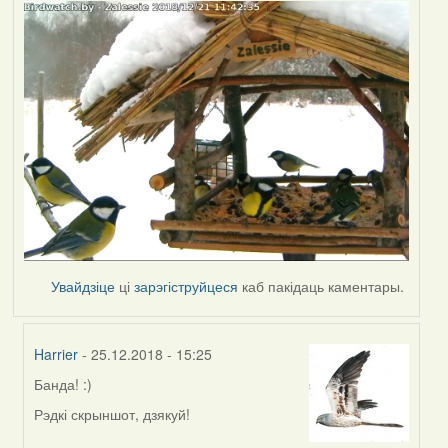
Увайдзіце
ці
зарэгіструйцеся
каб пакідаць каментары.
Harrier
- 25.12.2018 - 15:25
Банда! :)
In
reply
Рэдкі скрыншот, дзякуй!
to