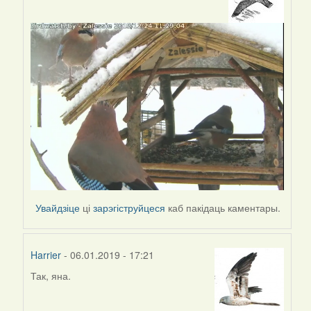
In
reply
to
by
Наталья
Увайдзіце
ці
зарэгіструйцеся
каб пакідаць каментары.
Harrier
- 06.01.2019 - 17:21
Так, яна.
In
reply
to