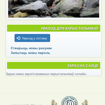
УВАХОД ДЛЯ КАРЫСТАЛЬНІКАЎ
Уваход у сістэму
Стварыць новы рахунак
Запытаць новы пароль
ЗАРАЗ НА САЙЦЕ
Зараз няма зарэгістраваных карыстальнікаў онлайн.