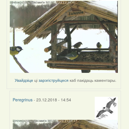
to
by
Пятрас
Увайдзіце
ці
зарэгіструйцеся
каб пакідаць каментары.
Peregrinus
- 23.12.2018 - 14:54
In
reply
to
by