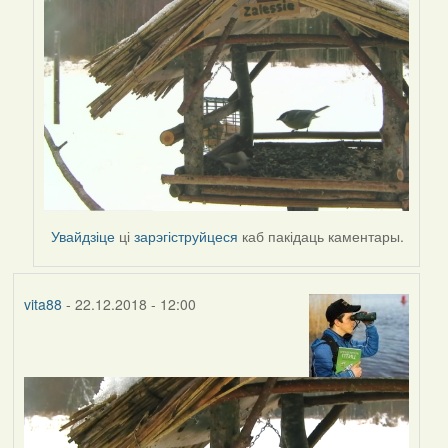
Peregrinus
Увайдзіце
ці
зарэгіструйцеся
каб пакідаць каментары.
vita88
- 22.12.2018 - 12:00