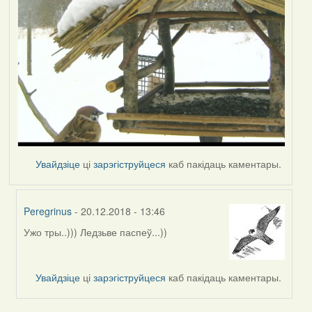
Увайдзіце
ці
зарэгіструйцеся
каб пакідаць каментары.
Peregrinus
- 20.12.2018 - 13:46
Ужо тры..))) Ледзьве паспеў...))
In
reply
to
Увайдзіце
ці
зарэгіструйцеся
каб пакідаць каментары.
by
Harrier
Pagination