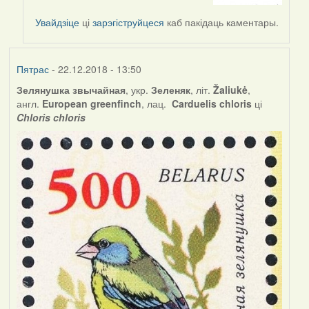
by
Увайдзіце
ці
зарэгіструйцеся
каб пакідаць каментары.
Наталья
Пятрас
- 22.12.2018 - 13:50
Зелянушка звычайная
, укр.
Зеленяк
, літ.
Žaliukė
,
англ.
European greenfinch
, лац.
Carduelis chloris
ці
Chloris chloris