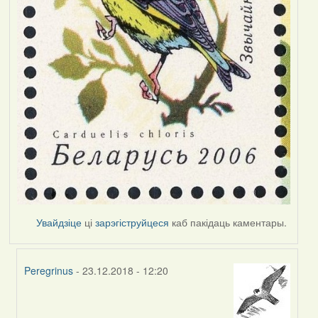
Увайдзіце
ці
зарэгіструйцеся
каб пакідаць каментары.
Peregrinus
- 23.12.2018 - 12:20
In
reply