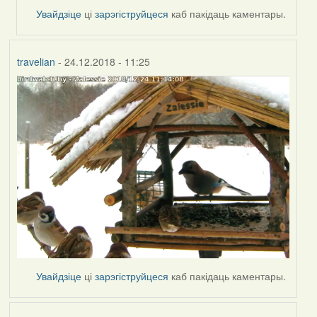
by
Увайдзіце
ці
зарэгіструйцеся
каб пакідаць каментары.
travelian
travelian
- 24.12.2018 - 11:25
Увайдзіце
ці
зарэгіструйцеся
каб пакідаць каментары.