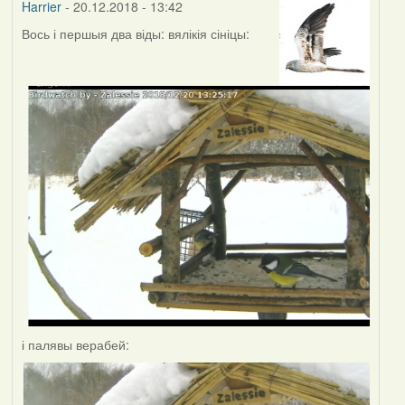
Harrier
- 20.12.2018 - 13:42
Вось і першыя два віды: вялікія сініцы:
і палявы верабей: