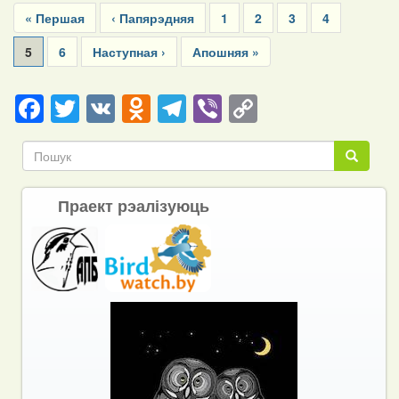
First
« Першая
Previous
‹ Папярэдняя
Page
1
Page
2
Page
3
Page
4
page
page
Current
5
Page
6
Next
Наступная ›
Last
Апошняя »
page
page
page
Facebook
Twitter
VK
Odnoklassniki
Telegram
Viber
Copy
Link
Пошук
Пошук
Праект рэалізуюць