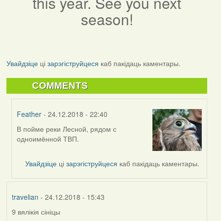
this year. See you next
season!
Увайдзіце
ці
зарэгіструйцеся
каб пакідаць каментары.
COMMENTS
Feather
- 24.12.2018 - 22:40
В пойме реки Лесной, рядом с
In
одноимённой ТВП.
reply
to
by
Увайдзіце
ці
зарэгіструйцеся
каб пакідаць каментары.
RobinZone
travelian
- 24.12.2018 - 15:43
9 вялікія сініцы