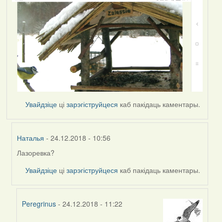
Увайдзіце
ці
зарэгіструйцеся
каб пакідаць каментары.
Наталья
- 24.12.2018 - 10:56
Лазоревка?
In
reply
Увайдзіце
ці
зарэгіструйцеся
каб пакідаць каментары.
to
by
Наталья
Peregrinus
- 24.12.2018 - 11:22