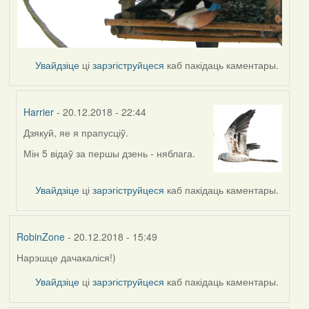
Увайдзіце
ці
зарэгіструйцеся
каб пакідаць каментары.
Harrier
- 20.12.2018 - 22:44
Дзякуй, яе я прапусціў.
In
reply
Мін 5 відаў за першы дзень - няблага.
to
by
Увайдзіце
ці
зарэгіструйцеся
каб пакідаць каментары.
travelian
RobinZone
- 20.12.2018 - 15:49
Нарэшце дачакаліся!)
Увайдзіце
ці
зарэгіструйцеся
каб пакідаць каментары.