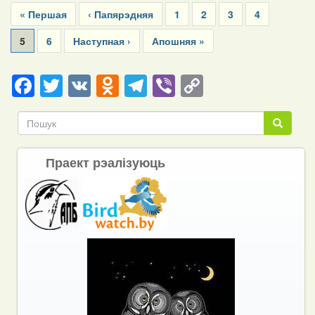
First
« Першая
Previous
‹ Папярэдняя
Page
1
Page
2
Page
3
Page
4
page
page
Current
5
Page
6
Next
Наступная ›
Last
Апошняя »
page
page
page
Facebook
Twitter
VK
Odnoklassniki
Telegram
Viber
Copy
Link
Пошук
Пошук
Праект рэалізуюць