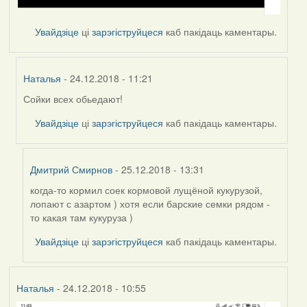
Увайдзіце
ці
зарэгіструйцеся
каб пакідаць каментары.
Наталья
- 24.12.2018 - 11:21
Сойки всех обьедают!
In
reply
Увайдзіце
ці
зарэгіструйцеся
каб пакідаць каментары.
to
by
Наталья
Дмитрий Смирнов
- 25.12.2018 - 13:31
когда-то кормил соек кормовой лущёной кукурузой,
In
лопают с азартом ) хотя если барские семки рядом -
reply
то какая там кукуруза )
to
by
Увайдзіце
ці
зарэгіструйцеся
каб пакідаць каментары.
Наталья
Наталья
- 24.12.2018 - 10:55