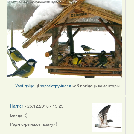
Увайдзіце
ці
зарэгіструйцеся
каб пакідаць каментары.
Harrier
- 25.12.2018 - 15:25
Банда! :)
In
reply
Рэдкі скрыншот, дзякуй!
to