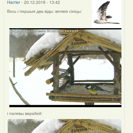
Harrier
- 20.12.2018 - 13:42
Вось і першыя два віды: вялікія сініцы:
і палявы верабей: