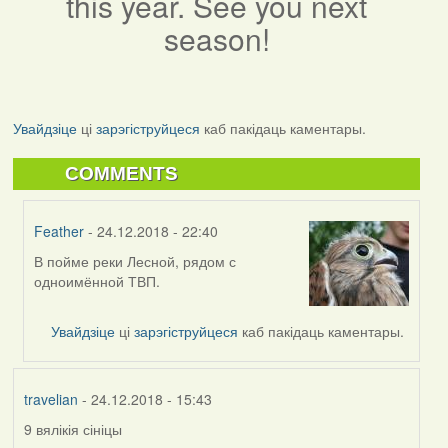
this year. See you next
season!
Увайдзіце
ці
зарэгіструйцеся
каб пакідаць каментары.
COMMENTS
Feather
- 24.12.2018 - 22:40
В пойме реки Лесной, рядом с
In
одноимённой ТВП.
reply
to
by
Увайдзіце
ці
зарэгіструйцеся
каб пакідаць каментары.
RobinZone
travelian
- 24.12.2018 - 15:43
9 вялікія сініцы