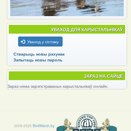
УВАХОД ДЛЯ КАРЫСТАЛЬНІКАЎ
Уваход у сістэму
Стварыць новы рахунак
Запытаць новы пароль
ЗАРАЗ НА САЙЦЕ
Зараз няма зарэгістраваных карыстальнікаў онлайн.
2009-2025
BirdWatch.by
.