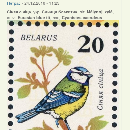
Пятрас
- 24.12.2018 - 11:23
Сіняя сініца
, укр.
Синиця блакитна
, літ.
Mėlynoji zylė
,
англ.
Eurasian blue tit
, лац.
Cyanistes caeruleus