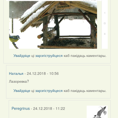
Увайдзіце
ці
зарэгіструйцеся
каб пакідаць каментары.
Наталья
- 24.12.2018 - 10:56
Лазоревка?
In
reply
Увайдзіце
ці
зарэгіструйцеся
каб пакідаць каментары.
to
by
Наталья
Peregrinus
- 24.12.2018 - 11:22