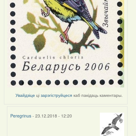
Увайдзіце
ці
зарэгіструйцеся
каб пакідаць каментары.
Peregrinus
- 23.12.2018 - 12:20
In
reply