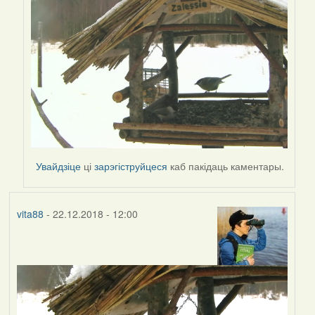
Peregrinus
Увайдзіце
ці
зарэгіструйцеся
каб пакідаць каментары.
vita88
- 22.12.2018 - 12:00