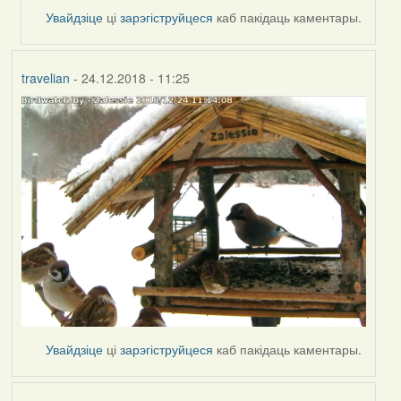
by
Увайдзіце
ці
зарэгіструйцеся
каб пакідаць каментары.
travelian
travelian
- 24.12.2018 - 11:25
Увайдзіце
ці
зарэгіструйцеся
каб пакідаць каментары.