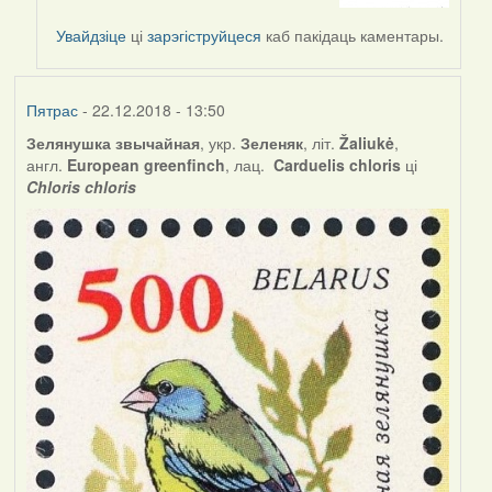
by
Увайдзіце
ці
зарэгіструйцеся
каб пакідаць каментары.
Наталья
Пятрас
- 22.12.2018 - 13:50
Зелянушка звычайная
, укр.
Зеленяк
, літ.
Žaliukė
,
англ.
European greenfinch
, лац.
Carduelis chloris
ці
Chloris chloris