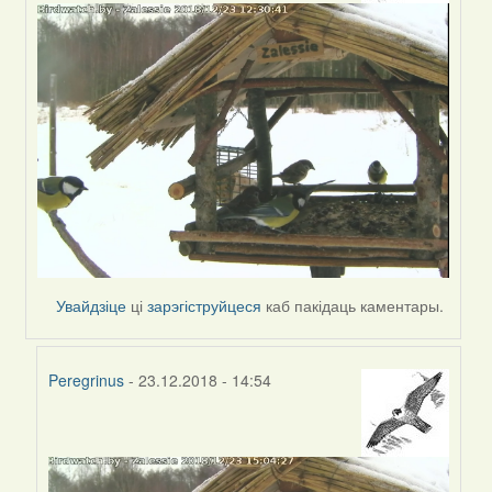
to
by
Пятрас
Увайдзіце
ці
зарэгіструйцеся
каб пакідаць каментары.
Peregrinus
- 23.12.2018 - 14:54
In
reply
to
by