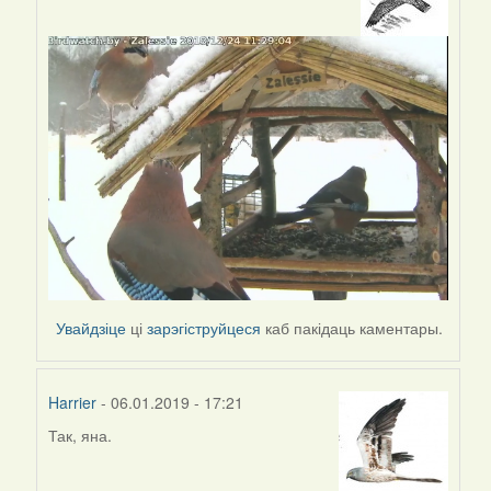
In
reply
to
by
Наталья
Увайдзіце
ці
зарэгіструйцеся
каб пакідаць каментары.
Harrier
- 06.01.2019 - 17:21
Так, яна.
In
reply
to