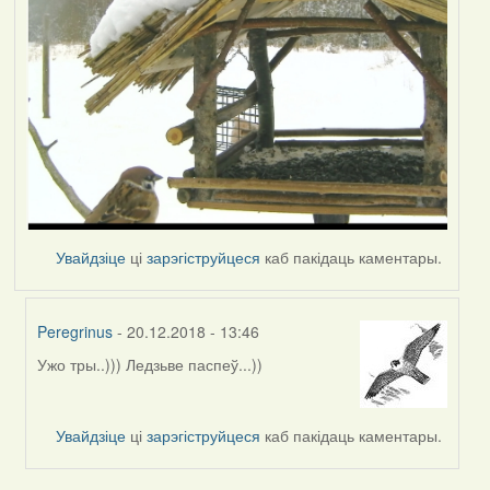
Увайдзіце
ці
зарэгіструйцеся
каб пакідаць каментары.
Peregrinus
- 20.12.2018 - 13:46
Ужо тры..))) Ледзьве паспеў...))
In
reply
to
Увайдзіце
ці
зарэгіструйцеся
каб пакідаць каментары.
by
Harrier
Pagination