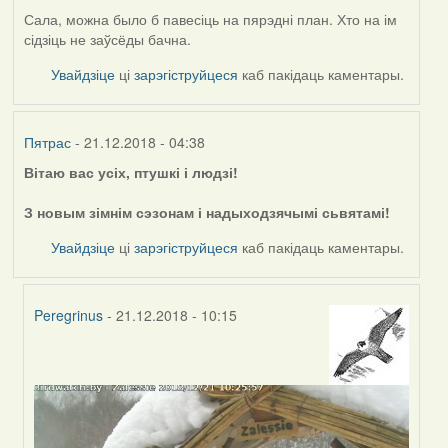
Сала, можна было б павесіць на пярэдні план. Хто на ім
сідзіць не заўсёды бачна.
Увайдзіце
ці
зарэгіструйцеся
каб пакідаць каментары.
Пятрас
- 21.12.2018 - 04:38
Вітаю вас усіх, птушкі і людзі!
З новым зімнім сэзонам і надыходзячымі сьвятамі!
Увайдзіце
ці
зарэгіструйцеся
каб пакідаць каментары.
Peregrinus
- 21.12.2018 - 10:15
In
reply
to
by
Пятрас