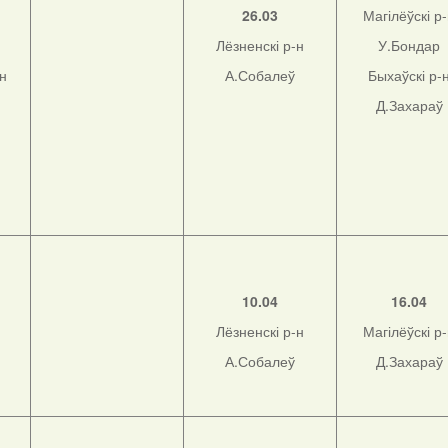
26.03
Магілёўскі р
Лёзненскі р-н
У.Бондар
-н
А.Собалеў
Быхаўскі р-
Д.Захараў
10.04
16.04
Лёзненскі р-н
Магілёўскі р
А.Собалеў
Д.Захараў