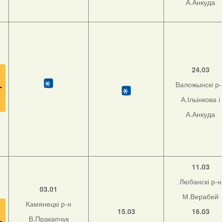
А.Анкуда
24.03
Валожынскі р
А.Ільінкова і
А.Анкуда
11.03
Любанскі р-н
03.01
М.Верабей
Камянецкі р-н
15.03
16.03
В.Пракапчук