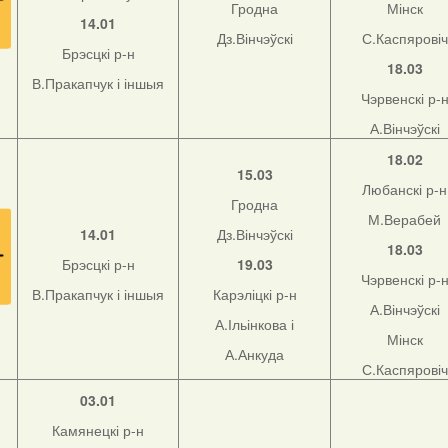
Гродна
Мінск
14.01
Дз.Вінчэўскі
С.Каспяровіч
Брэсцкі р-н
18.03
В.Пракапчук і іншыя
Чэрвенскі р-
А.Вінчэўскі
18.02
15.03
Любанскі р-н
Гродна
М.Верабей
14.01
Дз.Вінчэўскі
18.03
Брэсцкі р-н
19.03
Чэрвенскі р-
В.Пракапчук і іншыя
Карэліцкі р-н
А.Вінчэўскі
А.Ільінкова і
Мінск
А.Анкуда
С.Каспяровіч
03.01
Камянецкі р-н