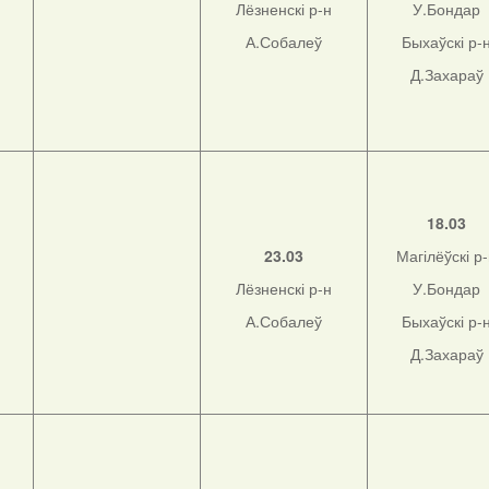
Лёзненскі р-н
У.Бондар
А.Собалеў
Быхаўскі р-
Д.Захараў
н
18.03
23.03
Магілёўскі р
Лёзненскі р-н
У.Бондар
н
А.Собалеў
Быхаўскі р-
Д.Захараў