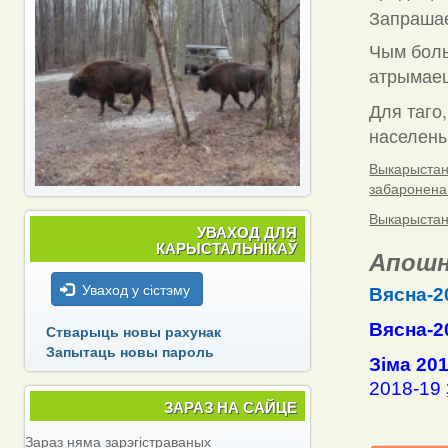
Запраша
Чым боль
атрымаец
Для таго,
населены 
Выкарыстанн
забаронена
Выкарыстанн
УВАХОД ДЛЯ
КАРЫСТАЛЬНІКАЎ
Апошн
Уваход у сістэму
Вясна-2
Вясна-2
Стварыць новы рахунак
Запытаць новы пароль
Зіма 20
2018-19
ЗАРАЗ НА САЙЦЕ
Зараз няма зарэгістраваных