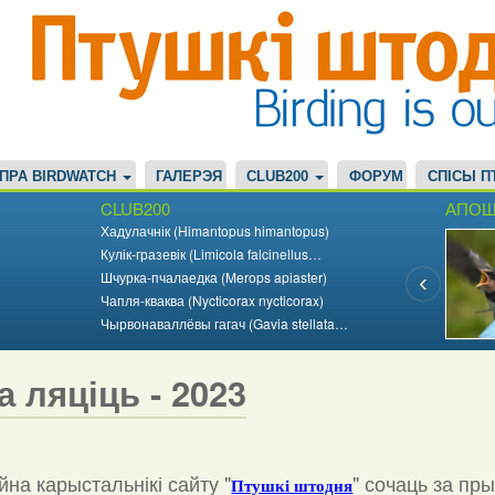
ПРА BIRDWATCH
ГАЛЕРЭЯ
CLUB200
ФОРУМ
СПІСЫ П
CLUB200
АПОШ
Хадулачнік (Himantopus himantopus)
Кулік-гразевік (Limicola falcinellus…
Шчурка-пчалаедка (Merops apiaster)
Чапля-кваква (Nycticorax nycticorax)
Чырвонаваллёвы гагач (Gavia stellata…
а ляціць - 2023
на карыстальнікі сайту "
"
сочаць за пр
Птушкі штодня