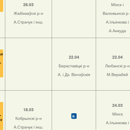
26.03
Мінск і
Жабінкаўскі р-н
Валожынскі р
А.Страчук і інш.
А.Ільінкова і
А.Анкуда
22.04
22.04
Бераставіцкі р-н
Любанскі р-н
А. і Дз. Вінчэўскія
М.Верабей
24.03
18.03
Мінск
Кобрынскі р-н
А.Ільінкова і
А.Страчук і інш.