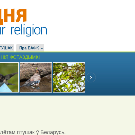
ТУШАК
Пра БАФК
НІЯ ФОТАЗДЫМКІ
ылётам птушак ў Беларусь.