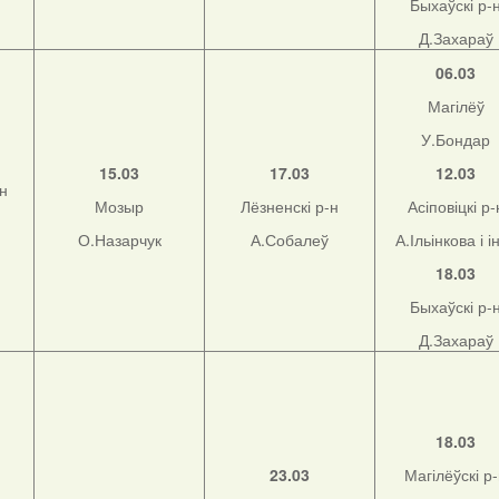
Быхаўскі р-
Д.Захараў
06.03
Магілёў
У.Бондар
15.03
17.03
12.03
-н
Мозыр
Лёзненскі р-н
Асіповіцкі р-
О.Назарчук
А.Собалеў
А.Ільінкова і і
18.03
Быхаўскі р-
Д.Захараў
18.03
23.03
Магілёўскі р