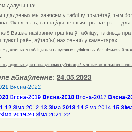
ем далучыцца!
ш дадзеных мы занясем у табліцу прылётаў, тым бо
ца. Як і летась, сапраўды першыя тры назіранні для 
 каб Вашае назіранне трапіла ў табліцу, пакіньце пр
пункт і раён, аўтар(ы) назірання) у каментарах
.
е дадзеных з табліцы для навуковых публікацый без пісьмовай згоды
.
е дадзеных для ненавуковых публікацый магчымае толькі са спасылк
яе абнаўленне
:
24.05.2023
021
Вясна-2022
020
Вясна-2019
Вясна-2018
Вясна-2017
Вясна-2
11-12
Зіма 2012-13
Зіма 2013-14
Зіма 2014-15
Зім
Зіма 2019-20
Зіма 2021-22