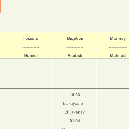
Гомель
Віцебск
Магілёў
------------
------------
-------------
Homiel
Vitebsk
Mahiloŭ
18.03
Быхаўскі р-н
Д.Захараў
01.04