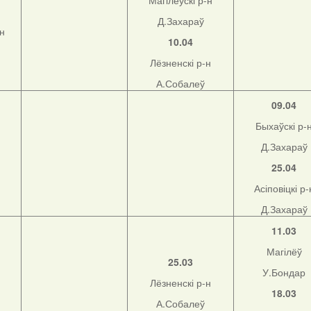
Магілёўскі р-н
Д.Захараў
-н
10.04
Лёзненскі р-н
А.Собалеў
09.04
Быхаўскі р-
Д.Захараў
25.04
Асіповіцкі р-
Д.Захараў
11.03
Магілёў
25.03
У.Бондар
Лёзненскі р-н
18.03
А.Собалеў