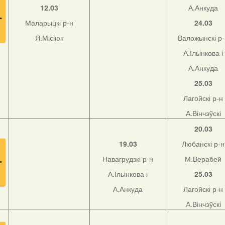
12.03
А.Анкуда
Маларыцкі р-н
24.03
Я.Місіюк
Валожынскі р
А.Ільінкова і
А.Анкуда
25.03
Лагойскі р-н
А.Вінчэўскі
20.03
19.03
Любанскі р-н
Навагрудзкі р-н
М.Верабей
А.Ільінкова і
25.03
А.Анкуда
Лагойскі р-н
А.Вінчэўскі