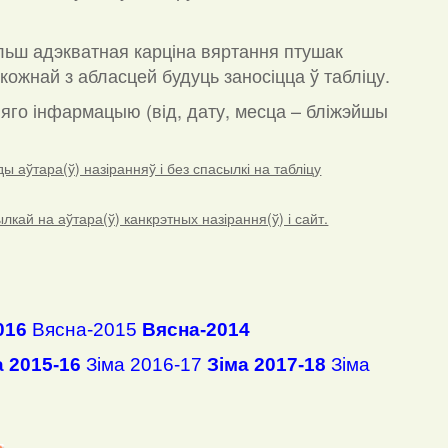
льш адэкватная карціна вяртання птушак
кожнай з абласцей будуць заносіцца ў табліцу.
а яго інфармацыю (від, дату, месца – бліжэйшы
 аўтара(ў) назіранняў і без спасылкі на табліцу
ай на аўтара(ў) канкрэтных назірання(ў) і сайт.
016
Вясна-2015
Вясна-2014
а 2015-16
Зіма 2016-17
Зіма 2017-18
Зіма