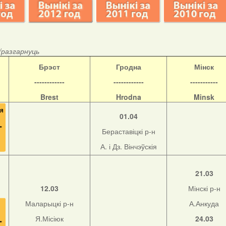
/разгарнуць
Б
рэст
Гродна
Мінск
------------
------------
-----------
Brest
Hrodna
Minsk
01.04
Бераставіцкі р-н
А. і Дз. Вінчэўскія
21.03
12.03
Мінскі р-н
Маларыцкі р-н
А.Анкуда
Я.Місіюк
24.03