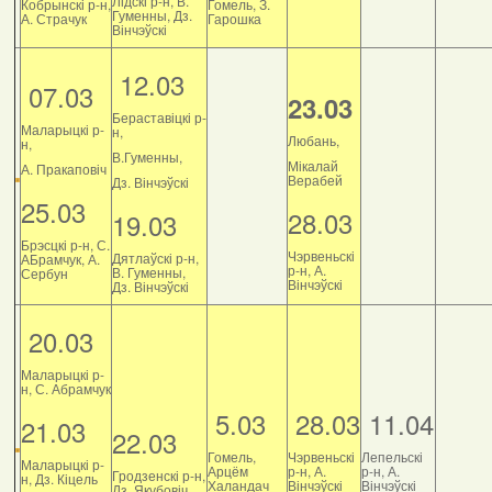
Лідскі р-н, В.
Кобрынскі р-н,
Гомель, З.
Гуменны, Дз.
А. Страчук
Гарошка
Вінчэўскі
12.03
07.03
23.03
Бераставіцкі р-
Маларыцкі р-
н,
Любань,
н,
В.Гуменны,
Мікалай
А. Пракаповіч
Верабей
Дз. Вінчэўскі
25.03
28.03
19.03
Брэсцкі р-н, С.
Чэрвеньскі
Дятлаўскі р-н,
АБрамчук, А.
р-н, А.
В. Гуменны,
Сербун
Вінчэўскі
Дз. Вінчэўскі
20.03
Маларыцкі р-
н, С. Абрамчук
5.03
28.03
11.04
21.03
22.03
Гомель,
Чэрвеньскі
Лепельскі
Маларыцкі р-
Арцём
р-н, А.
р-н, А.
Гродзенскі р-н,
н, Дз. Кіцель
Халандач
Вінчэўскі
Вінчэўскі
Дз. Якубовіч