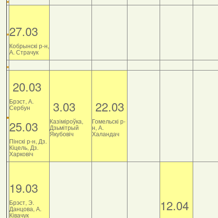
27.03
Кобрынскі р-н,
А. Страчук
20.03
Брэст, А.
3.03
22.03
Сербун
Казіміроўка,
Гомельскі р-
25.03
Дзьмітрый
н, А.
Якубовіч
Халандач
Пінскі р-н, Дз.
Кіцель, Дз.
Харковіч
19.03
12.04
Брэст, Э.
Данцова, А.
Ківачук