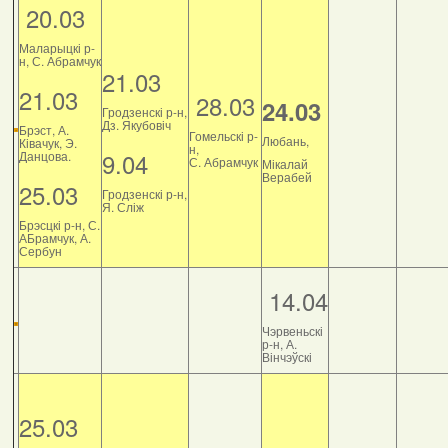
20.03
Маларыцкі р-
н, С. Абрамчук
21.03
21.03
28.03
24.03
Гродзенскі р-н,
Дз. Якубовіч
Брэст, А.
Гомельскі р-
Любань,
Ківачук, Э.
н,
9.04
Данцова.
С. Абрамчук
Мікалай
Верабей
25.03
Гродзенскі р-н,
Я. Сліж
Брэсцкі р-н, С.
АБрамчук, А.
Сербун
14.04
Чэрвеньскі
р-н, А.
Вінчэўскі
25.03