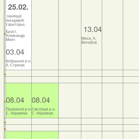
25.02.
заняццё
гнездавой
тэрыторыі,
13.04
Брэст,
Аляксандр
Мінск, А.
Мініч
Вінчэўскі
03.04
Кобрынскі р-н,
А. Страчук
08.04
08.04
Пружанскі р-н,
Свіслацкі р-н,
С. Абрамчук
С. Абрамчук