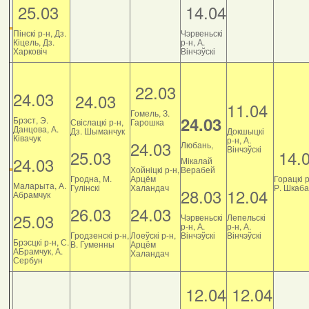
25.03
14.04
Пінскі р-н, Дз.
Чэрвеньскі
Кіцель, Дз.
р-н, А.
Харковіч
Вінчэўскі
22.03
24.03
24.03
11.04
Гомель, З.
24.03
Брэст, Э.
Свіслацкі р-н,
Гарошка
Данцова, А.
Дз. Шыманчук
Докшыцкі
Ківачук
р-н, А.
24.03
Любань,
Вінчэўскі
25.03
14.
24.03
Мікалай
Хойніцкі р-н,
Верабей
Гродна, М.
Арцём
Горацкі р
Маларыта, А.
Гулінскі
Халандач
Р. Шкаб
28.03
12.04
Абрамчук
26.03
24.03
25.03
Чэрвеньскі
Лепельскі
р-н, А.
р-н, А.
Гродзенскі р-н,
Лоеўскі р-н,
Вінчэўскі
Вінчэўскі
Брэсцкі р-н, С.
В. Гуменны
Арцём
АБрамчук, А.
Халандач
Сербун
12.04
12.04