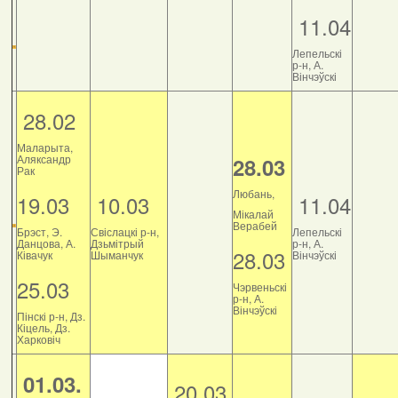
11.04
Лепельскі
р-н, А.
Вінчэўскі
28.02
Маларыта,
Аляксандр
28.03
Рак
Любань,
19.03
10.03
11.04
Мікалай
Верабей
Брэст, Э.
Свіслацкі р-н,
Лепельскі
Данцова, А.
Дзьмітрый
р-н, А.
28.03
Ківачук
Шыманчук
Вінчэўскі
25.03
Чэрвеньскі
р-н, А.
Вінчэўскі
Пінскі р-н, Дз.
Кіцель, Дз.
Харковіч
01.03.
20.03