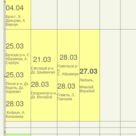
04.04
Брэст, Э.
Данцова, А.
Ківачук
25.03
28.03
Брэсцкі р-н, С.
21.03
АБрамчук, А.
Сербун
Гомельскі р-
Свіслацкі р-н,
27.03
н,
25.03
Дз. Шыманчук
С. Абрамчук
Любань,
28.03
28.03
Пінскі р-н, Дз.
Мікалай
Кіцель, Дз.
Верабей
Харковіч
Гродзенскі р-н,
Гомель, З.
Дз. Вінчэўскі
Гарошка
28.03
Кобрын, А.
Кальчанка