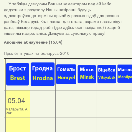
У табліцы дзякуючы Вашым каментарам пад ёй і/або
дадзеным з раздзелу Нашы назіранні будуць
адлюстроўвацца тэрміны прылёту розных відаў для розных
рэгіёнаў Беларусі. Калі ласка, для гэтага, акрамя назвы віду і
даты, пішыце горад-раён (дзе адбылося назіранне) і хаця б
ініцыялы назіральніка. Дзякуем за супольную працу!
Апошняе абнаўленне (15.04)
Прылёт птушак на Беларусь-2010
05.04
Маларыта, А.
Рак