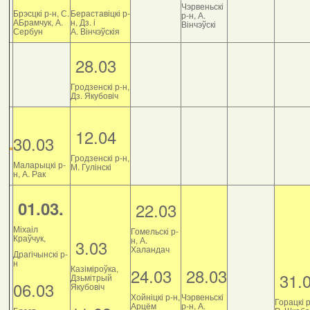
Чэрвеньскі
Брэсцкі р-н, С.
Бераставіцкі р-
р-н, А.
АБрамчук, А.
н, Дз. і
Вінчэўскі
Сербун
А. Вінчэўскія
28.03
Гродзенскі р-н,
Дз. Якубовіч
12.04
30.03
Гродзенскі р-н,
Маларыцкі р-
М. Гулінскі
н, А. Рак
01.03.
22.03
Міхаіл
Гомельскі р-
Краўчук,
н, А.
3.03
Халандач
Драгічынскі р-
н
Казіміроўка,
24.03
28.03
31.
Дзьмітрый
06.03
Якубовіч
Хойніцкі р-н,
Чэрвеньскі
Горацкі р
Арцём
р-н, А.