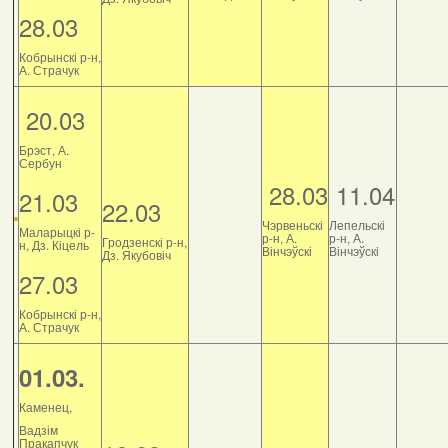
28.03
Кобрынскі р-н,
А. Страчук
20.03
Брэст, А.
Сербун
28.03
11.04
21.03
22.03
Чэрвеньскі
Лепельскі
Маларыцкі р-
р-н, А.
р-н, А.
Гродзенскі р-н,
н, Дз. Кіцель
Вінчэўскі
Вінчэўскі
Дз. Якубовіч
27.03
Кобрынскі р-н,
А. Страчук
01.03.
Каменец,
Вадзім
Пракапчук