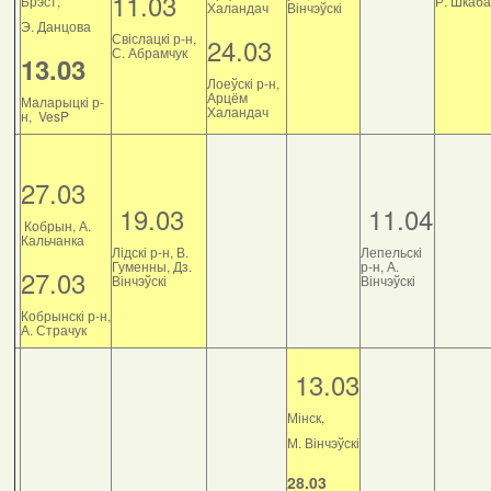
11.03
Брэст,
Р. Шкаб
Халандач
Вінчэўскі
Э. Данцова
Свіслацкі р-н,
24.03
С. Абрамчук
13.03
Лоеўскі р-н,
Арцём
Маларыцкі р-
Халандач
н, VesP
27.03
19.03
11.04
Кобрын, А.
Кальчанка
Лідскі р-н, В.
Лепельскі
Гуменны, Дз.
р-н, А.
27.03
Вінчэўскі
Вінчэўскі
Кобрынскі р-н,
А. Страчук
13.03
Мінск,
М. Вінчэўскі
28.03