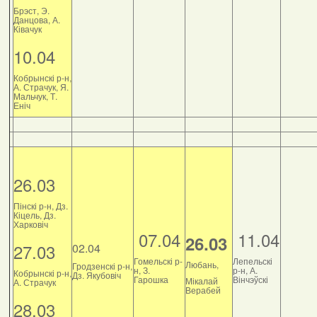
Брэст, Э.
Данцова, А.
Ківачук
10.04
Кобрынскі р-н,
А. Страчук, Я.
Мальчук, Т.
Еніч
26.03
Пінскі р-н, Дз.
Кіцель, Дз.
Харковіч
07.04
11.04
26.03
27.03
02.04
Гомельскі р-
Лепельскі
Любань,
Гродзенскі р-н,
н, З.
р-н, А.
Кобрынскі р-н,
Дз. Якубовіч
Гарошка
Вінчэўскі
Мікалай
А. Страчук
Верабей
28.03