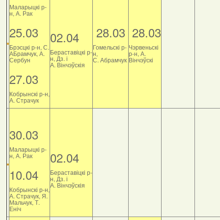
Маларыцкі р-
н, А. Рак
25.03
28.03
28.03
02.04
Брэсцкі р-н, С.
Гомельскі р-
Чэрвеньскі
Бераставіцкі р-
АБрамчук, А.
н,
р-н, А.
н, Дз. і
Сербун
С. Абрамчук
Вінчэўскі
А. Вінчэўскія
27.03
Кобрынскі р-н,
А. Страчук
30.03
Маларыцкі р-
02.04
н, А. Рак
10.04
Бераставіцкі р-
н, Дз. і
А. Вінчэўскія
Кобрынскі р-н,
А. Страчук, Я.
Мальчук, Т.
Еніч