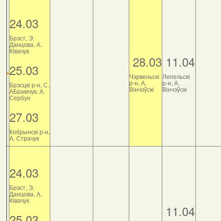
24.03
Брэст, Э.
Данцова, А.
Ківачук
28.03
11.04
25.03
Чэрвеньскі
Лепельскі
р-н, А.
р-н, А.
Брэсцкі р-н, С.
Вінчэўскі
Вінчэўскі
АБрамчук, А.
Сербун
27.03
Кобрынскі р-н,
А. Страчук
24.03
Брэст, Э.
Данцова, А.
Ківачук
11.04
25.03