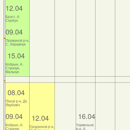
12.04
Брэст, А.
Сербун
09.04
Пружанскі р-н,
С. Абрамчук
15.04
Кобрын, А.
Страчук,
Мальчук
08.04
Пінскі р-н, Дз.
Якубовіч
09.04
16.04
12.04
Кобрын, А.
Чэрвеньскі
Гродзенскі р-н,
Страчук
р-н, А.