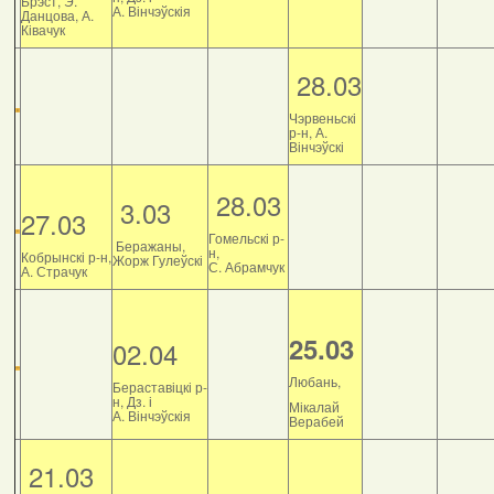
Брэст, Э.
А. Вінчэўскія
Данцова, А.
Ківачук
28.03
Чэрвеньскі
р-н, А.
Вінчэўскі
28.03
3.03
27.03
Гомельскі р-
Беражаны,
н,
Кобрынскі р-н,
Жорж Гулеўскі
С. Абрамчук
А. Страчук
25.03
02.04
Любань,
Бераставіцкі р-
н, Дз. і
Мікалай
А. Вінчэўскія
Верабей
21.03