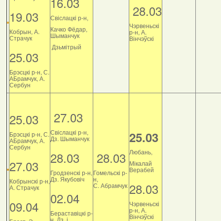
16.03
28.03
19.03
Свіслацкі р-н,
Чэрвеньскі
Качко Фёдар,
Кобрын, А.
р-н, А.
Шыманчук
Страчук
Вінчэўскі
Дзьмітрый
25.03
Брэсцкі р-н, С.
АБрамчук, А.
Сербун
27.03
25.03
Свіслацкі р-н,
25.03
Брэсцкі р-н, С.
Дз. Шыманчук
АБрамчук, А.
Сербун
Любань,
28.03
28.03
27.03
Мікалай
Верабей
Гродзенскі р-н,
Гомельскі р-
Дз. Якубовіч
н,
Кобрынскі р-н,
28.03
С. Абрамчук
А. Страчук
02.04
09.04
Чэрвеньскі
р-н, А.
Бераставіцкі р-
Вінчэўскі
н, Дз. і