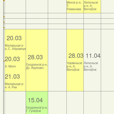
Мінскі р-н,
Лепельскі
Т.
р-н, А.
Раманава
Вінчэўскі
20.03
Маларыцкі р-
н, С. Абрамчук
28.03
11.04
28.03
20.03
Чэрвеньскі
Лепельскі
Гродзенскі р-н,
А. Мініч
р-н, А.
р-н, А.
Дз. Якубовіч
Вінчэўскі
Вінчэўскі
21.03
Маларыцкі р-
н. А. Рак
15.04
Гродзенскі р-н,
Г. Гулеўскі