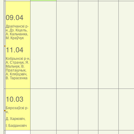
09.04
Драгічанскі р-
н, Дз. Кіцель,
А. Кальчанка,
М. Краўчук
11.04
Кобрынскі р-н,
А. Страчук, Я.
Мальчук, В.
Праташчык,
А. Кляўцэвіч,
В. Тарасенка
10.03
Бярозаўскі р-
н,
Д. Харковіч,
І. Багдановіч