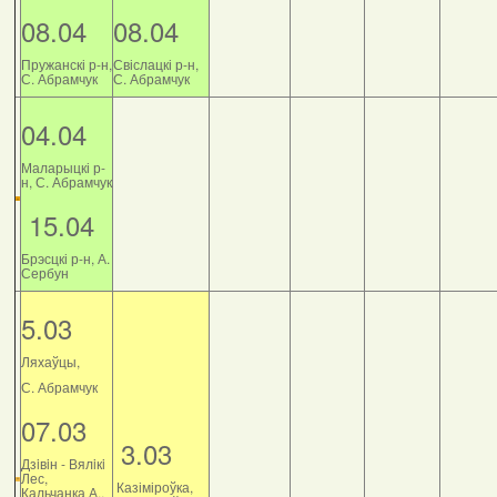
08.04
08.04
Пружанскі р-н,
Свіслацкі р-н,
С. Абрамчук
С. Абрамчук
04.04
Маларыцкі р-
н, С. Абрамчук
15.04
Брэсцкі р-н, А.
Сербун
5.03
Ляхаўцы,
С. Абрамчук
07.03
3.03
Дзiвiн - Вялiкi
Лес,
Казіміроўка,
Кальчанка А.,