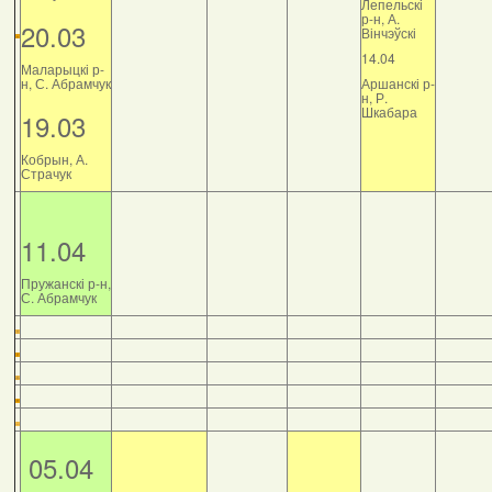
Лепельскі
р-н, А.
20.03
Вінчэўскі
14.04
Маларыцкі р-
н, С. Абрамчук
Аршанскі р-
н, Р.
Шкабара
19.03
Кобрын, А.
Страчук
11.04
Пружанскі р-н,
С. Абрамчук
05.04