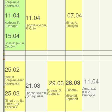
Кобрын, А.
Кальчанка
11.04
07.04
11.04
Кобрын, Р.
Мінск, А.
Гродзенскі р-н,
Шкабара
Вінчэўскі
Я. Сліж
15.04
Брэсцкі р-н, А.
Сербун
25.02
песня
11.04
Кобрын, Алег
28.03
29.03
21.03
Кальчанка
Лепельскі
Любань,
Гомель, З.
25.03
р-н, А.
Гродзенскі р-н,
Гарошка
Вінчэўскі
Мікалай
Дз. Якубовіч
Верабей
Пінскі р-н, Дз.
Кіцель, Дз.
Харковіч