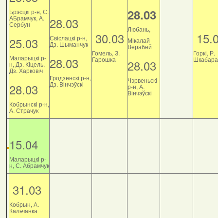
28.03
Брэсцкі р-н, С.
АБрамчук, А.
28.03
Сербун
Любань,
30.03
15.
Свіслацкі р-н,
25.03
Мікалай
Дз. Шыманчук
Верабей
Гомель, З.
Горкі, Р.
Маларыцкі р-
28.03
Гарошка
Шкабара
28.03
н, Дз. Кіцель,
Дз. Харковіч
Гродзенскі р-н,
Чэрвеньскі
Дз. Вінчэўскі
28.03
р-н, А.
Вінчэўскі
Кобрынскі р-н,
А. Страчук
15.04
Маларыцкі р-
н, С. Абрамчук
31.03
Кобрын, А.
Кальчанка