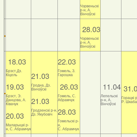
Чэрвеньскі
р-н, А.
Вінчэўскі
28.03
Чэрвеньскі
р-н, А.
Вінчэўскі
18.03
22.03
Брэст,Дз.
Гомель, З.
21.03
Кіцель
Гарошка
19.03
26.03
11.04
Гродна, Дз.
31.
Вінчэўскі
Брэст, Э.
Гомель, С.
Лепельскі
Горацкі р
21.03
Данцова, А.
Абрамчук
р-н, А.
Р. Шкаб
Ківачук
Вінчэўскі
28.03
Гродзенскі р-н,
20.03
Дз. Якубовіч
Гомельскі р-
Маларыцкі р-
н,
н, С. Абрамчук
С. Абрамчук