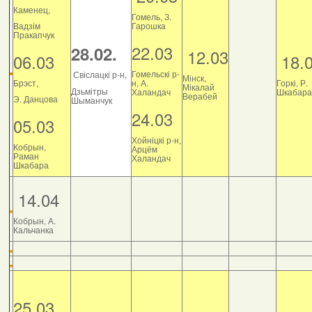
Каменец,
Гомель, З.
Вадзім
Гарошка
Пракапчук
22.03
28.02.
12.03
06.03
18.
Гомельскі р-
Свіслацкі р-н,
Мінск,
Брэст,
н, А.
Горкі, Р.
Мікалай
Дзьмітры
Халандач
Шкабара
Верабей
Э. Данцова
Шыманчук
24.03
05.03
Хойніцкі р-н,
Кобрын,
Арцём
Раман
Халандач
Шкабара
14.04
Кобрын, А.
Кальчанка
25.03