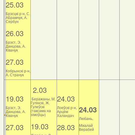
25.03
Брэсцкі р-н, С.
АБрамчук, А.
Сербун
26.03
Брэст, Э.
Данцова, А.
Ківачук
27.03
Кобрынскі р-н,
А. Страчук
2.03
19.03
24.03
Беражаны, М.
Гулінскі, Ж.
Гулеўскі
24.03
Брэст, Э.
Лоеўскі р-н,
(таксама на
Данцова, А.
Арцём
зімоўцы)
Ківачук
Халандач
Любань,
19.03
27.03
28.03
Мікалай
Верабей