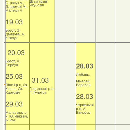
Дзьмітрый
Страчук А.,
Якубовіч
Дзiдкоускi М.,
Мальчук Я.
19.03
Брэст, Э.
Данцова, А.
Ківачук
20.03
Брэст, А.
28.03
Сербун
25.03
Любань,
31.03
Мікалай
Пінскі р-н, Дз.
Верабей
Кіцель, Дз.
Гродзенскі р-н,
Харковіч
Г. Гулеўскі
28.03
29.03
Чэрвеньскі
р-н, А.
Маларыцкі р-
Вінчэўскі
н, Ю. Янкевіч,
А. Рак