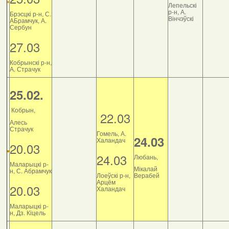
Лепельскі
р-н, А.
Брэсцкі р-н, С.
Вінчэўскі
АБрамчук, А.
Сербун
27.03
Кобрынскі р-н,
А. Страчук
25.02.
Кобрын,
22.03
Алесь
Страчук
Гомель, А.
24.03
Халандач
20.03
24.03
Любань,
Маларыцкі р-
Мікалай
н, С. Абрамчук
Лоеўскі р-н,
Верабей
Арцём
20.03
Халандач
Маларыцкі р-
н, Дз. Кіцель