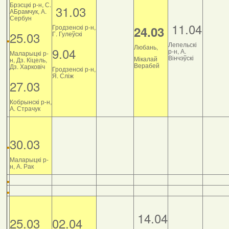
Брэсцкі р-н, С.
31.03
АБрамчук, А.
Сербун
11.04
Гродзенскі р-н,
24.03
25.03
Г. Гулеўскі
Лепельскі
Любань,
9.04
р-н, А.
Маларыцкі р-
Вінчэўскі
Мікалай
н, Дз. Кіцель,
Верабей
Дз. Харковіч
Гродзенскі р-н,
Я. Сліж
27.03
Кобрынскі р-н,
А. Страчук
30.03
Маларыцкі р-
н, А. Рак
14.04
25.03
02.04