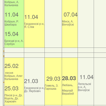
Кобрын, А.
Кальчанка
11.04
07.04
11.04
Кобрын, Р.
Мінск, А.
Гродзенскі р-н,
Шкабара
Вінчэўскі
Я. Сліж
15.04
Брэсцкі р-н, А.
Сербун
25.02
песня
11.04
Кобрын, Алег
28.03
29.03
21.03
Кальчанка
Лепельскі
Любань,
Гомель, З.
25.03
р-н, А.
Гродзенскі р-н,
Гарошка
Вінчэўскі
Мікалай
Дз. Якубовіч
Верабей
Пінскі р-н, Дз.
Кіцель, Дз.
Харковіч