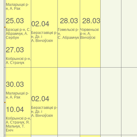
Маларыцкі р-
н, А. Рак
25.03
28.03
28.03
02.04
Брэсцкі р-н, С.
Гомельскі р-
Чэрвеньскі
Бераставіцкі р-
АБрамчук, А.
н,
р-н, А.
н, Дз. і
Сербун
С. Абрамчук
Вінчэўскі
А. Вінчэўскія
27.03
Кобрынскі р-н,
А. Страчук
30.03
Маларыцкі р-
02.04
н, А. Рак
10.04
Бераставіцкі р-
н, Дз. і
А. Вінчэўскія
Кобрынскі р-н,
А. Страчук, Я.
Мальчук, Т.
Еніч