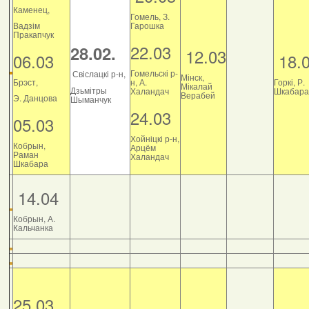
Каменец,
Гомель, З.
Вадзім
Гарошка
Пракапчук
22.03
28.02.
12.03
06.03
18.
Гомельскі р-
Свіслацкі р-н,
Мінск,
Брэст,
н, А.
Горкі, Р.
Мікалай
Дзьмітры
Халандач
Шкабара
Верабей
Э. Данцова
Шыманчук
24.03
05.03
Хойніцкі р-н,
Кобрын,
Арцём
Раман
Халандач
Шкабара
14.04
Кобрын, А.
Кальчанка
25.03