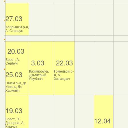
27.03
Кобрынскі р-н,
А. Страчук
20.03
Брэст, А.
3.03
22.03
Сербун
Казіміроўка,
Гомельскі р-
25.03
Дзьмітрый
н, А.
Якубовіч
Халандач
Пінскі р-н, Дз.
Кіцель, Дз.
Харковіч
19.03
12.04
Брэст, Э.
Данцова, А.
Ківачук