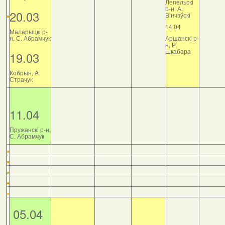
Лепельскі
р-н, А.
20.03
Вінчэўскі
14.04
Маларыцкі р-
н, С. Абрамчук
Аршанскі р-
н, Р.
Шкабара
19.03
Кобрын, А.
Страчук
11.04
Пружанскі р-н,
С. Абрамчук
05.04