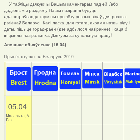
У табліцы дзякуючы Вашым каментарам пад ёй і/або
дадзеным з раздзелу Нашы назіранні будуць
адлюстроўвацца тэрміны прылёту розных відаў для розных
рэгіёнаў Беларусі. Калі ласка, для гэтага, акрамя назвы віду і
даты, пішыце горад-раён (дзе адбылося назіранне) і хаця б
ініцыялы назіральніка. Дзякуем за супольную працу!
Апошняе абнаўленне (15.04)
Прылёт птушак на Беларусь-2010
05.04
Маларыта, А.
Рак