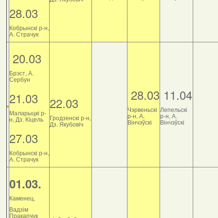
28.03
Кобрынскі р-н,
А. Страчук
20.03
Брэст, А.
Сербун
28.03
11.04
21.03
22.03
Чэрвеньскі
Лепельскі
Маларыцкі р-
р-н, А.
р-н, А.
Гродзенскі р-н,
н, Дз. Кіцель
Вінчэўскі
Вінчэўскі
Дз. Якубовіч
27.03
Кобрынскі р-н,
А. Страчук
01.03.
Каменец,
Вадзім
Пракапчук