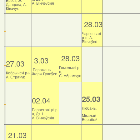
Брэст, Э.
А. Вінчэўскія
Данцова, А.
Ківачук
28.03
Чэрвеньскі
р-н, А.
Вінчэўскі
28.03
3.03
27.03
Гомельскі р-
Беражаны,
н,
Кобрынскі р-н,
Жорж Гулеўскі
С. Абрамчук
А. Страчук
25.03
02.04
Любань,
Бераставіцкі р-
н, Дз. і
Мікалай
А. Вінчэўскія
Верабей
21.03