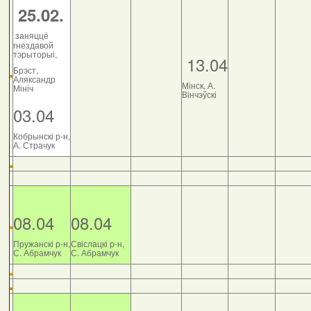
25.02.
заняццё
гнездавой
тэрыторыі,
13.04
Брэст,
Аляксандр
Мінск, А.
Мініч
Вінчэўскі
03.04
Кобрынскі р-н,
А. Страчук
08.04
08.04
Пружанскі р-н,
Свіслацкі р-н,
С. Абрамчук
С. Абрамчук