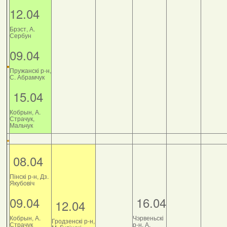
12.04
Брэст, А.
Сербун
09.04
Пружанскі р-н,
С. Абрамчук
15.04
Кобрын, А.
Страчук,
Мальчук
08.04
Пінскі р-н, Дз.
Якубовіч
09.04
16.04
12.04
Кобрын, А.
Чэрвеньскі
Гродзенскі р-н,
Страчук
р-н, А.