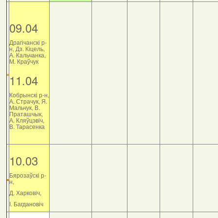
09.04
Драгічанскі р-
н, Дз. Кіцель,
А. Кальчанка,
М. Краўчук
11.04
Кобрынскі р-н,
А. Страчук, Я.
Мальчук, В.
Праташчык,
А. Кляўцэвіч,
В. Тарасенка
10.03
Бярозаўскі р-
н,
Д. Харковіч,
І. Багдановіч