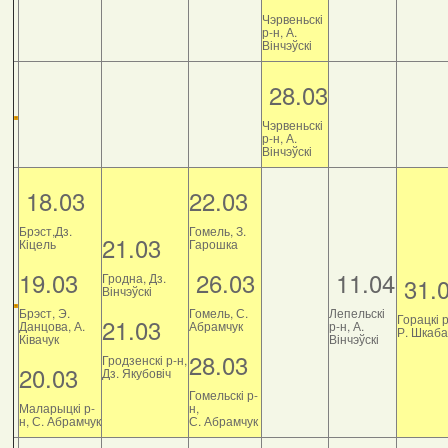
Чэрвеньскі
р-н, А.
Вінчэўскі
28.03
Чэрвеньскі
р-н, А.
Вінчэўскі
18.03
22.03
Брэст,Дз.
Гомель, З.
21.03
Кіцель
Гарошка
19.03
26.03
11.04
Гродна, Дз.
31.
Вінчэўскі
Брэст, Э.
Гомель, С.
Лепельскі
Горацкі р
21.03
Данцова, А.
Абрамчук
р-н, А.
Р. Шкаб
Ківачук
Вінчэўскі
28.03
Гродзенскі р-н,
20.03
Дз. Якубовіч
Гомельскі р-
Маларыцкі р-
н,
н, С. Абрамчук
С. Абрамчук