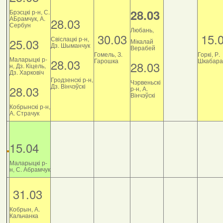
28.03
Брэсцкі р-н, С.
АБрамчук, А.
28.03
Сербун
Любань,
30.03
15.
Свіслацкі р-н,
25.03
Мікалай
Дз. Шыманчук
Верабей
Гомель, З.
Горкі, Р.
Маларыцкі р-
28.03
Гарошка
Шкабара
28.03
н, Дз. Кіцель,
Дз. Харковіч
Гродзенскі р-н,
Чэрвеньскі
Дз. Вінчэўскі
28.03
р-н, А.
Вінчэўскі
Кобрынскі р-н,
А. Страчук
15.04
Маларыцкі р-
н, С. Абрамчук
31.03
Кобрын, А.
Кальчанка