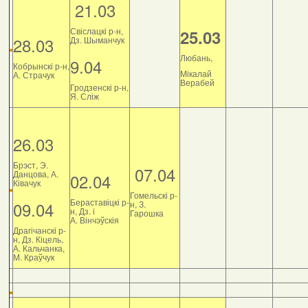
21.03
Свіслацкі р-н,
25.03
28.03
Дз. Шыманчук
Любань,
9.04
Кобрынскі р-н,
Мікалай
А. Страчук
Верабей
Гродзенскі р-н,
Я. Сліж
26.03
Брэст, Э.
07.04
Данцова, А.
02.04
Ківачук
Гомельскі р-
Бераставіцкі р-
09.04
н, З.
н, Дз. і
Гарошка
А. Вінчэўскія
Драгічанскі р-
н, Дз. Кіцель,
А. Кальчанка,
М. Краўчук