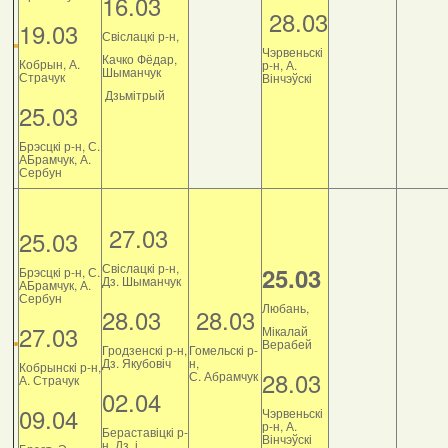
16.03
28.03
19.03
Свіслацкі р-н,
Чэрвеньскі
Качко Фёдар,
Кобрын, А.
р-н, А.
Шыманчук
Страчук
Вінчэўскі
Дзьмітрый
25.03
Брэсцкі р-н, С.
АБрамчук, А.
Сербун
27.03
25.03
Свіслацкі р-н,
25.03
Брэсцкі р-н, С.
Дз. Шыманчук
АБрамчук, А.
Сербун
Любань,
28.03
28.03
27.03
Мікалай
Верабей
Гродзенскі р-н,
Гомельскі р-
Дз. Якубовіч
н,
Кобрынскі р-н,
28.03
С. Абрамчук
А. Страчук
02.04
09.04
Чэрвеньскі
р-н, А.
Бераставіцкі р-
Вінчэўскі
н, Дз. і