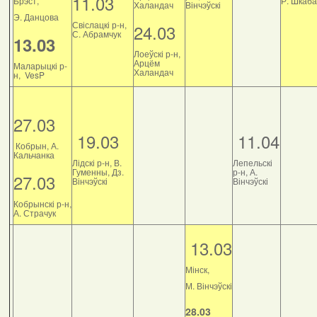
11.03
Брэст,
Р. Шкаб
Халандач
Вінчэўскі
Э. Данцова
Свіслацкі р-н,
24.03
С. Абрамчук
13.03
Лоеўскі р-н,
Арцём
Маларыцкі р-
Халандач
н, VesP
27.03
19.03
11.04
Кобрын, А.
Кальчанка
Лідскі р-н, В.
Лепельскі
Гуменны, Дз.
р-н, А.
27.03
Вінчэўскі
Вінчэўскі
Кобрынскі р-н,
А. Страчук
13.03
Мінск,
М. Вінчэўскі
28.03