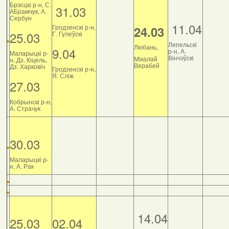
Брэсцкі р-н, С.
31.03
АБрамчук, А.
Сербун
11.04
Гродзенскі р-н,
24.03
25.03
Г. Гулеўскі
Лепельскі
Любань,
9.04
р-н, А.
Маларыцкі р-
Вінчэўскі
Мікалай
н, Дз. Кіцель,
Верабей
Дз. Харковіч
Гродзенскі р-н,
Я. Сліж
27.03
Кобрынскі р-н,
А. Страчук
30.03
Маларыцкі р-
н, А. Рак
14.04
25.03
02.04