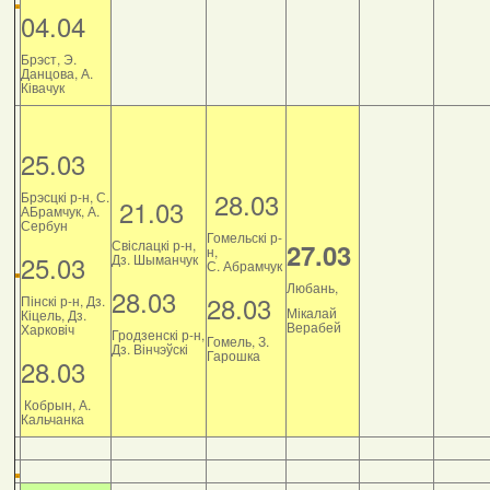
04.04
Брэст, Э.
Данцова, А.
Ківачук
25.03
28.03
Брэсцкі р-н, С.
21.03
АБрамчук, А.
Сербун
Гомельскі р-
Свіслацкі р-н,
27.03
н,
25.03
Дз. Шыманчук
С. Абрамчук
Любань,
28.03
28.03
Пінскі р-н, Дз.
Мікалай
Кіцель, Дз.
Верабей
Харковіч
Гродзенскі р-н,
Гомель, З.
Дз. Вінчэўскі
Гарошка
28.03
Кобрын, А.
Кальчанка