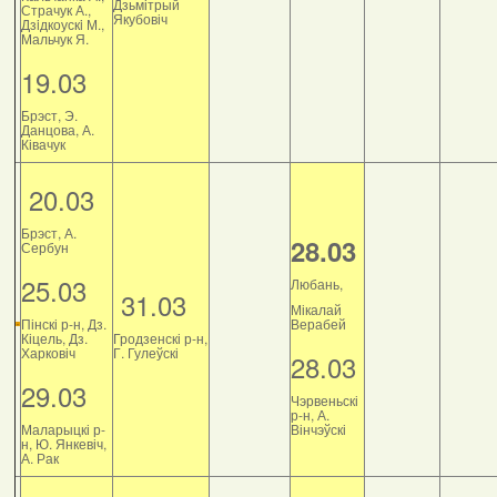
Дзьмітрый
Страчук А.,
Якубовіч
Дзiдкоускi М.,
Мальчук Я.
19.03
Брэст, Э.
Данцова, А.
Ківачук
20.03
Брэст, А.
28.03
Сербун
25.03
Любань,
31.03
Мікалай
Пінскі р-н, Дз.
Верабей
Кіцель, Дз.
Гродзенскі р-н,
Харковіч
Г. Гулеўскі
28.03
29.03
Чэрвеньскі
р-н, А.
Маларыцкі р-
Вінчэўскі
н, Ю. Янкевіч,
А. Рак