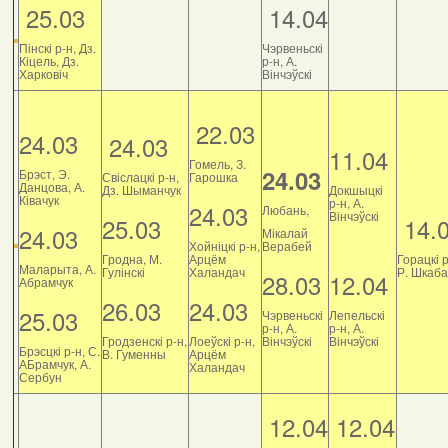
25.03
14.04
Пінскі р-н, Дз.
Чэрвеньскі
Кіцель, Дз.
р-н, А.
Харковіч
Вінчэўскі
22.03
24.03
24.03
11.04
Гомель, З.
24.03
Брэст, Э.
Свіслацкі р-н,
Гарошка
Данцова, А.
Дз. Шыманчук
Докшыцкі
Ківачук
р-н, А.
24.03
Любань,
Вінчэўскі
25.03
14.
24.03
Мікалай
Хойніцкі р-н,
Верабей
Гродна, М.
Арцём
Горацкі р
Маларыта, А.
Гулінскі
Халандач
Р. Шкаб
28.03
12.04
Абрамчук
26.03
24.03
25.03
Чэрвеньскі
Лепельскі
р-н, А.
р-н, А.
Гродзенскі р-н,
Лоеўскі р-н,
Вінчэўскі
Вінчэўскі
Брэсцкі р-н, С.
В. Гуменны
Арцём
АБрамчук, А.
Халандач
Сербун
12.04
12.04