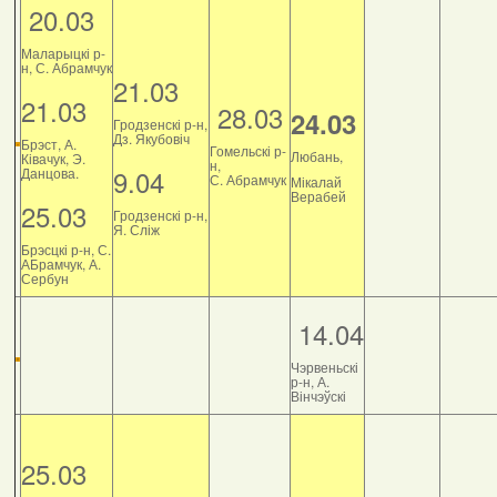
20.03
Маларыцкі р-
н, С. Абрамчук
21.03
21.03
28.03
24.03
Гродзенскі р-н,
Дз. Якубовіч
Брэст, А.
Гомельскі р-
Любань,
Ківачук, Э.
н,
9.04
Данцова.
С. Абрамчук
Мікалай
Верабей
25.03
Гродзенскі р-н,
Я. Сліж
Брэсцкі р-н, С.
АБрамчук, А.
Сербун
14.04
Чэрвеньскі
р-н, А.
Вінчэўскі
25.03