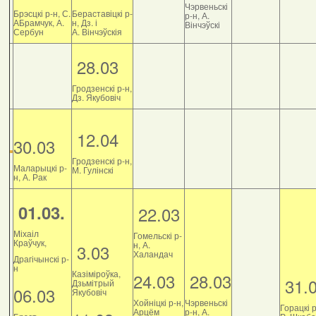
Чэрвеньскі
Брэсцкі р-н, С.
Бераставіцкі р-
р-н, А.
АБрамчук, А.
н, Дз. і
Вінчэўскі
Сербун
А. Вінчэўскія
28.03
Гродзенскі р-н,
Дз. Якубовіч
12.04
30.03
Гродзенскі р-н,
Маларыцкі р-
М. Гулінскі
н, А. Рак
01.03.
22.03
Міхаіл
Гомельскі р-
Краўчук,
н, А.
3.03
Халандач
Драгічынскі р-
н
Казіміроўка,
24.03
28.03
31.
Дзьмітрый
06.03
Якубовіч
Хойніцкі р-н,
Чэрвеньскі
Горацкі р
Арцём
р-н, А.