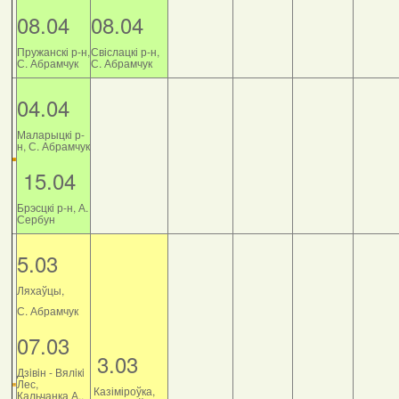
08.04
08.04
Пружанскі р-н,
Свіслацкі р-н,
С. Абрамчук
С. Абрамчук
04.04
Маларыцкі р-
н, С. Абрамчук
15.04
Брэсцкі р-н, А.
Сербун
5.03
Ляхаўцы,
С. Абрамчук
07.03
3.03
Дзiвiн - Вялiкi
Лес,
Казіміроўка,
Кальчанка А.,