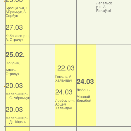
Лепельскі
р-н, А.
Брэсцкі р-н, С.
Вінчэўскі
АБрамчук, А.
Сербун
27.03
Кобрынскі р-н,
А. Страчук
25.02.
Кобрын,
22.03
Алесь
Страчук
Гомель, А.
24.03
Халандач
20.03
24.03
Любань,
Маларыцкі р-
Мікалай
н, С. Абрамчук
Лоеўскі р-н,
Верабей
Арцём
20.03
Халандач
Маларыцкі р-
н, Дз. Кіцель