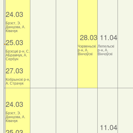
24.03
Брэст, Э.
Данцова, А.
Ківачук
28.03
11.04
25.03
Чэрвеньскі
Лепельскі
р-н, А.
р-н, А.
Брэсцкі р-н, С.
Вінчэўскі
Вінчэўскі
АБрамчук, А.
Сербун
27.03
Кобрынскі р-н,
А. Страчук
24.03
Брэст, Э.
Данцова, А.
Ківачук
11.04
25.03