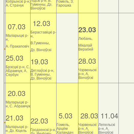
Лідскі р-н, В.
Кобрынскі р-н,
Гомель, З.
Гуменны, Дз.
А. Страчук
Гарошка
Вінчэўскі
12.03
07.03
23.03
Бераставіцкі р-
Маларыцкі р-
н,
Любань,
н,
В.Гуменны,
Мікалай
А. Пракаповіч
Верабей
Дз. Вінчэўскі
25.03
28.03
19.03
Брэсцкі р-н, С.
Чэрвеньскі
Дятлаўскі р-н,
АБрамчук, А.
р-н, А.
В. Гуменны,
Сербун
Вінчэўскі
Дз. Вінчэўскі
20.03
Маларыцкі р-
н, С. Абрамчук
5.03
28.03
11.04
21.03
22.03
Гомель,
Чэрвеньскі
Лепельскі
Маларыцкі р-
Арцём
р-н, А.
р-н, А.
Гродзенскі р-н,
н, Дз. Кіцель
Халандач
Вінчэўскі
Вінчэўскі
Дз. Якубовіч