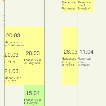
Мінскі р-н,
Лепельскі
Т.
р-н, А.
Раманава
Вінчэўскі
20.03
Маларыцкі р-
н, С. Абрамчук
28.03
11.04
28.03
20.03
Чэрвеньскі
Лепельскі
Гродзенскі р-н,
А. Мініч
р-н, А.
р-н, А.
Дз. Якубовіч
Вінчэўскі
Вінчэўскі
21.03
Маларыцкі р-
н. А. Рак
15.04
Гродзенскі р-н,
Г. Гулеўскі