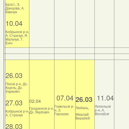
Брэст, Э.
Данцова, А.
Ківачук
10.04
Кобрынскі р-н,
А. Страчук, Я.
Мальчук, Т.
Еніч
26.03
Пінскі р-н, Дз.
Кіцель, Дз.
Харковіч
07.04
11.04
26.03
27.03
02.04
Гомельскі р-
Лепельскі
Любань,
Гродзенскі р-н,
н, З.
р-н, А.
Кобрынскі р-н,
Дз. Якубовіч
Гарошка
Вінчэўскі
Мікалай
А. Страчук
Верабей
28.03