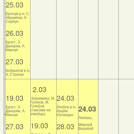
25.03
Брэсцкі р-н, С.
АБрамчук, А.
Сербун
26.03
Брэст, Э.
Данцова, А.
Ківачук
27.03
Кобрынскі р-н,
А. Страчук
2.03
19.03
24.03
Беражаны, М.
Гулінскі, Ж.
Гулеўскі
24.03
Брэст, Э.
Лоеўскі р-н,
(таксама на
Данцова, А.
Арцём
зімоўцы)
Ківачук
Халандач
Любань,
19.03
27.03
28.03
Мікалай
Верабей