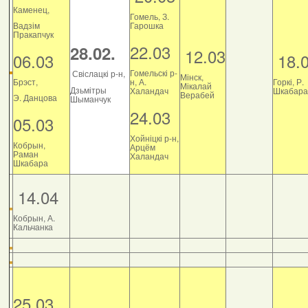
Каменец,
Гомель, З.
Вадзім
Гарошка
Пракапчук
22.03
28.02.
12.03
06.03
18.
Гомельскі р-
Свіслацкі р-н,
Мінск,
Брэст,
н, А.
Горкі, Р.
Мікалай
Дзьмітры
Халандач
Шкабара
Верабей
Э. Данцова
Шыманчук
24.03
05.03
Хойніцкі р-н,
Кобрын,
Арцём
Раман
Халандач
Шкабара
14.04
Кобрын, А.
Кальчанка
25.03