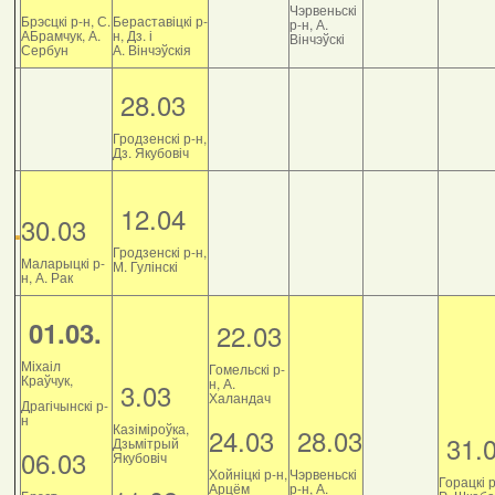
Чэрвеньскі
Брэсцкі р-н, С.
Бераставіцкі р-
р-н, А.
АБрамчук, А.
н, Дз. і
Вінчэўскі
Сербун
А. Вінчэўскія
28.03
Гродзенскі р-н,
Дз. Якубовіч
12.04
30.03
Гродзенскі р-н,
Маларыцкі р-
М. Гулінскі
н, А. Рак
01.03.
22.03
Міхаіл
Гомельскі р-
Краўчук,
н, А.
3.03
Халандач
Драгічынскі р-
н
Казіміроўка,
24.03
28.03
31.
Дзьмітрый
06.03
Якубовіч
Хойніцкі р-н,
Чэрвеньскі
Горацкі р
Арцём
р-н, А.