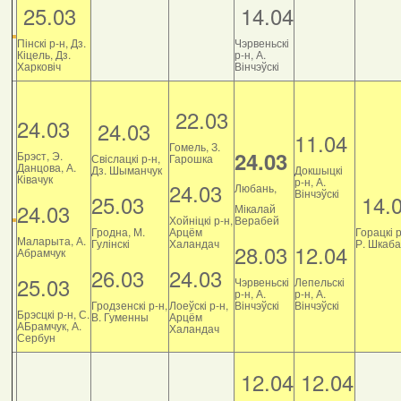
25.03
14.04
Пінскі р-н, Дз.
Чэрвеньскі
Кіцель, Дз.
р-н, А.
Харковіч
Вінчэўскі
22.03
24.03
24.03
11.04
Гомель, З.
24.03
Брэст, Э.
Свіслацкі р-н,
Гарошка
Данцова, А.
Дз. Шыманчук
Докшыцкі
Ківачук
р-н, А.
24.03
Любань,
Вінчэўскі
25.03
14.
24.03
Мікалай
Хойніцкі р-н,
Верабей
Гродна, М.
Арцём
Горацкі р
Маларыта, А.
Гулінскі
Халандач
Р. Шкаб
28.03
12.04
Абрамчук
26.03
24.03
25.03
Чэрвеньскі
Лепельскі
р-н, А.
р-н, А.
Гродзенскі р-н,
Лоеўскі р-н,
Вінчэўскі
Вінчэўскі
Брэсцкі р-н, С.
В. Гуменны
Арцём
АБрамчук, А.
Халандач
Сербун
12.04
12.04