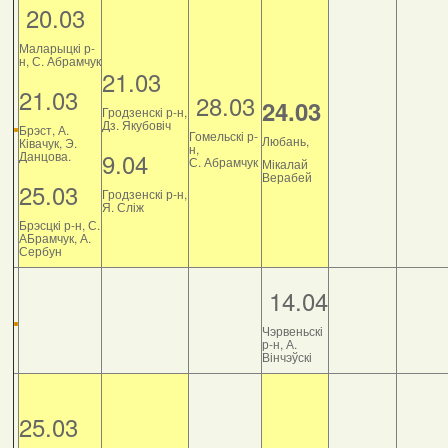
20.03
Маларыцкі р-
н, С. Абрамчук
21.03
21.03
28.03
24.03
Гродзенскі р-н,
Дз. Якубовіч
Брэст, А.
Гомельскі р-
Любань,
Ківачук, Э.
н,
9.04
Данцова.
С. Абрамчук
Мікалай
Верабей
25.03
Гродзенскі р-н,
Я. Сліж
Брэсцкі р-н, С.
АБрамчук, А.
Сербун
14.04
Чэрвеньскі
р-н, А.
Вінчэўскі
25.03