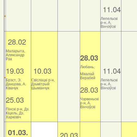
11.04
Лепельскі
р-н, А.
Вінчэўскі
28.02
Маларыта,
Аляксандр
28.03
Рак
Любань,
19.03
10.03
11.04
Мікалай
Верабей
Брэст, Э.
Свіслацкі р-н,
Лепельскі
Данцова, А.
Дзьмітрый
р-н, А.
28.03
Ківачук
Шыманчук
Вінчэўскі
25.03
Чэрвеньскі
р-н, А.
Вінчэўскі
Пінскі р-н, Дз.
Кіцель, Дз.
Харковіч
01.03.
20.03