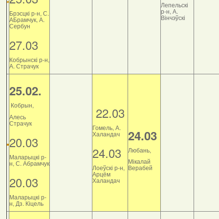
Лепельскі
р-н, А.
Брэсцкі р-н, С.
Вінчэўскі
АБрамчук, А.
Сербун
27.03
Кобрынскі р-н,
А. Страчук
25.02.
Кобрын,
22.03
Алесь
Страчук
Гомель, А.
24.03
Халандач
20.03
24.03
Любань,
Маларыцкі р-
Мікалай
н, С. Абрамчук
Лоеўскі р-н,
Верабей
Арцём
20.03
Халандач
Маларыцкі р-
н, Дз. Кіцель