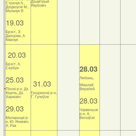
Дзьмітрый
Страчук А.,
Якубовіч
Дзiдкоускi М.,
Мальчук Я.
19.03
Брэст, Э.
Данцова, А.
Ківачук
20.03
Брэст, А.
28.03
Сербун
25.03
Любань,
31.03
Мікалай
Пінскі р-н, Дз.
Верабей
Кіцель, Дз.
Гродзенскі р-н,
Харковіч
Г. Гулеўскі
28.03
29.03
Чэрвеньскі
р-н, А.
Маларыцкі р-
Вінчэўскі
н, Ю. Янкевіч,
А. Рак