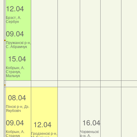
12.04
Брэст, А.
Сербун
09.04
Пружанскі р-н,
С. Абрамчук
15.04
Кобрын, А.
Страчук,
Мальчук
08.04
Пінскі р-н, Дз.
Якубовіч
09.04
16.04
12.04
Кобрын, А.
Чэрвеньскі
Гродзенскі р-н,
Страчук
р-н, А.