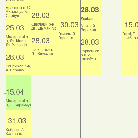
28.03
Брэсцкі р-н, С.
АБрамчук, А.
28.03
Сербун
Любань,
30.03
15.
Свіслацкі р-н,
25.03
Мікалай
Дз. Шыманчук
Верабей
Гомель, З.
Горкі, Р.
Маларыцкі р-
28.03
Гарошка
Шкабара
28.03
н, Дз. Кіцель,
Дз. Харковіч
Гродзенскі р-н,
Чэрвеньскі
Дз. Вінчэўскі
28.03
р-н, А.
Вінчэўскі
Кобрынскі р-н,
А. Страчук
15.04
Маларыцкі р-
н, С. Абрамчук
31.03
Кобрын, А.
Кальчанка