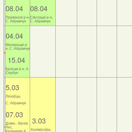
08.04
08.04
Пружанскі р-н,
Свіслацкі р-н,
С. Абрамчук
С. Абрамчук
04.04
Маларыцкі р-
н, С. Абрамчук
15.04
Брэсцкі р-н, А.
Сербун
5.03
Ляхаўцы,
С. Абрамчук
07.03
3.03
Дзiвiн - Вялiкi
Лес,
Казіміроўка,
Кальчанка А.,