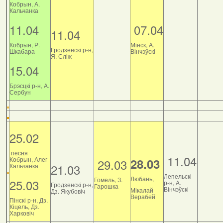
Кобрын, А.
Кальчанка
11.04
07.04
11.04
Кобрын, Р.
Мінск, А.
Гродзенскі р-н,
Шкабара
Вінчэўскі
Я. Сліж
15.04
Брэсцкі р-н, А.
Сербун
25.02
песня
11.04
Кобрын, Алег
28.03
29.03
21.03
Кальчанка
Лепельскі
Любань,
Гомель, З.
25.03
р-н, А.
Гродзенскі р-н,
Гарошка
Вінчэўскі
Мікалай
Дз. Якубовіч
Верабей
Пінскі р-н, Дз.
Кіцель, Дз.
Харковіч