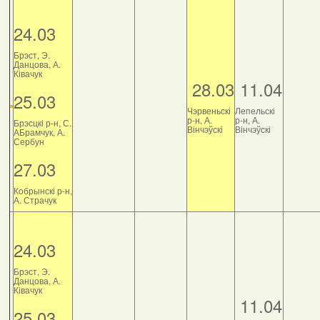
24.03
Брэст, Э.
Данцова, А.
Ківачук
28.03
11.04
25.03
Чэрвеньскі
Лепельскі
р-н, А.
р-н, А.
Брэсцкі р-н, С.
Вінчэўскі
Вінчэўскі
АБрамчук, А.
Сербун
27.03
Кобрынскі р-н,
А. Страчук
24.03
Брэст, Э.
Данцова, А.
Ківачук
11.04
25.03