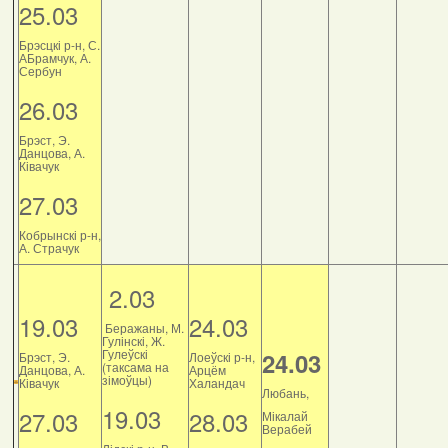
25.03
Брэсцкі р-н, С.
АБрамчук, А.
Сербун
26.03
Брэст, Э.
Данцова, А.
Ківачук
27.03
Кобрынскі р-н,
А. Страчук
2.03
19.03
24.03
Беражаны, М.
Гулінскі, Ж.
Гулеўскі
24.03
Брэст, Э.
Лоеўскі р-н,
(таксама на
Данцова, А.
Арцём
зімоўцы)
Ківачук
Халандач
Любань,
19.03
27.03
28.03
Мікалай
Верабей