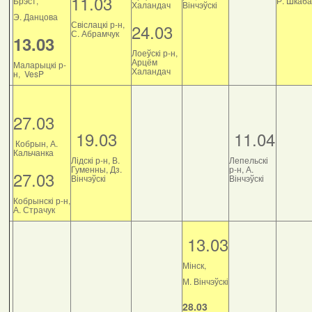
11.03
Брэст,
Р. Шкаб
Халандач
Вінчэўскі
Э. Данцова
Свіслацкі р-н,
24.03
С. Абрамчук
13.03
Лоеўскі р-н,
Арцём
Маларыцкі р-
Халандач
н, VesP
27.03
19.03
11.04
Кобрын, А.
Кальчанка
Лідскі р-н, В.
Лепельскі
Гуменны, Дз.
р-н, А.
27.03
Вінчэўскі
Вінчэўскі
Кобрынскі р-н,
А. Страчук
13.03
Мінск,
М. Вінчэўскі
28.03