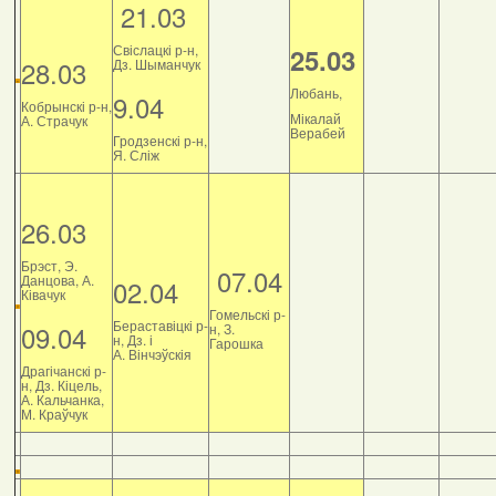
21.03
Свіслацкі р-н,
25.03
28.03
Дз. Шыманчук
Любань,
9.04
Кобрынскі р-н,
Мікалай
А. Страчук
Верабей
Гродзенскі р-н,
Я. Сліж
26.03
Брэст, Э.
07.04
Данцова, А.
02.04
Ківачук
Гомельскі р-
Бераставіцкі р-
09.04
н, З.
н, Дз. і
Гарошка
А. Вінчэўскія
Драгічанскі р-
н, Дз. Кіцель,
А. Кальчанка,
М. Краўчук