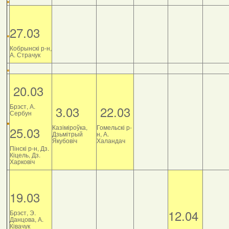
27.03
Кобрынскі р-н,
А. Страчук
20.03
Брэст, А.
3.03
22.03
Сербун
Казіміроўка,
Гомельскі р-
25.03
Дзьмітрый
н, А.
Якубовіч
Халандач
Пінскі р-н, Дз.
Кіцель, Дз.
Харковіч
19.03
12.04
Брэст, Э.
Данцова, А.
Ківачук