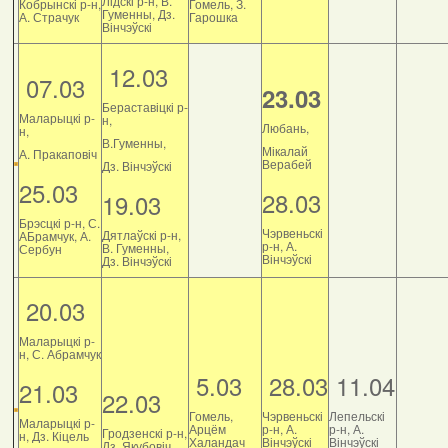
Лідскі р-н, В.
Кобрынскі р-н,
Гомель, З.
Гуменны, Дз.
А. Страчук
Гарошка
Вінчэўскі
12.03
07.03
23.03
Бераставіцкі р-
Маларыцкі р-
н,
Любань,
н,
В.Гуменны,
Мікалай
А. Пракаповіч
Верабей
Дз. Вінчэўскі
25.03
28.03
19.03
Брэсцкі р-н, С.
Чэрвеньскі
Дятлаўскі р-н,
АБрамчук, А.
р-н, А.
В. Гуменны,
Сербун
Вінчэўскі
Дз. Вінчэўскі
20.03
Маларыцкі р-
н, С. Абрамчук
5.03
28.03
11.04
21.03
22.03
Гомель,
Чэрвеньскі
Лепельскі
Маларыцкі р-
Арцём
р-н, А.
р-н, А.
Гродзенскі р-н,
н, Дз. Кіцель
Халандач
Вінчэўскі
Вінчэўскі
Дз. Якубовіч