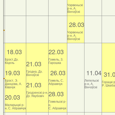
Чэрвеньскі
р-н, А.
Вінчэўскі
28.03
Чэрвеньскі
р-н, А.
Вінчэўскі
18.03
22.03
Брэст,Дз.
Гомель, З.
21.03
Кіцель
Гарошка
19.03
26.03
11.04
Гродна, Дз.
31.
Вінчэўскі
Брэст, Э.
Гомель, С.
Лепельскі
Горацкі р
21.03
Данцова, А.
Абрамчук
р-н, А.
Р. Шкаб
Ківачук
Вінчэўскі
28.03
Гродзенскі р-н,
20.03
Дз. Якубовіч
Гомельскі р-
Маларыцкі р-
н,
н, С. Абрамчук
С. Абрамчук