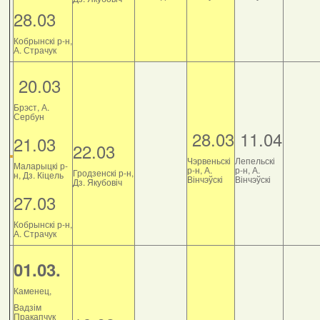
28.03
Кобрынскі р-н,
А. Страчук
20.03
Брэст, А.
Сербун
28.03
11.04
21.03
22.03
Чэрвеньскі
Лепельскі
Маларыцкі р-
р-н, А.
р-н, А.
Гродзенскі р-н,
н, Дз. Кіцель
Вінчэўскі
Вінчэўскі
Дз. Якубовіч
27.03
Кобрынскі р-н,
А. Страчук
01.03.
Каменец,
Вадзім
Пракапчук