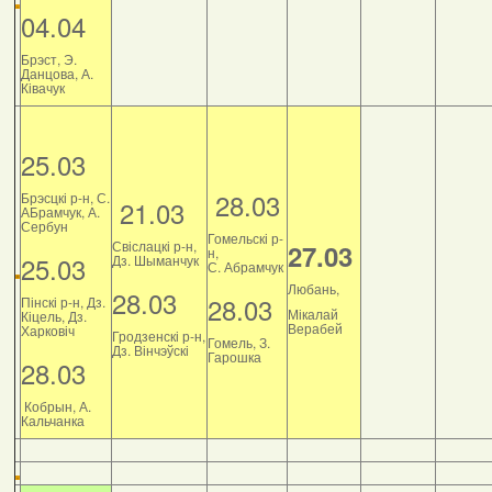
04.04
Брэст, Э.
Данцова, А.
Ківачук
25.03
28.03
Брэсцкі р-н, С.
21.03
АБрамчук, А.
Сербун
Гомельскі р-
Свіслацкі р-н,
27.03
н,
25.03
Дз. Шыманчук
С. Абрамчук
Любань,
28.03
28.03
Пінскі р-н, Дз.
Мікалай
Кіцель, Дз.
Верабей
Харковіч
Гродзенскі р-н,
Гомель, З.
Дз. Вінчэўскі
Гарошка
28.03
Кобрын, А.
Кальчанка