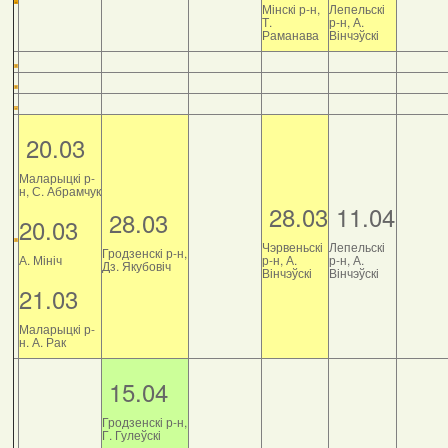
Мінскі р-н,
Лепельскі
Т.
р-н, А.
Раманава
Вінчэўскі
20.03
Маларыцкі р-
н, С. Абрамчук
28.03
11.04
28.03
20.03
Чэрвеньскі
Лепельскі
Гродзенскі р-н,
А. Мініч
р-н, А.
р-н, А.
Дз. Якубовіч
Вінчэўскі
Вінчэўскі
21.03
Маларыцкі р-
н. А. Рак
15.04
Гродзенскі р-н,
Г. Гулеўскі