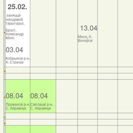
25.02.
заняццё
гнездавой
тэрыторыі,
13.04
Брэст,
Аляксандр
Мінск, А.
Мініч
Вінчэўскі
03.04
Кобрынскі р-н,
А. Страчук
08.04
08.04
Пружанскі р-н,
Свіслацкі р-н,
С. Абрамчук
С. Абрамчук