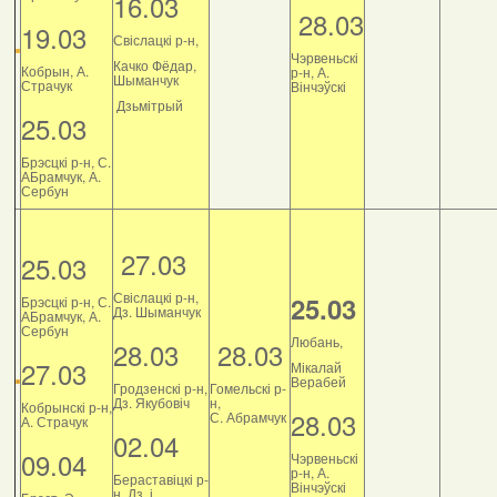
16.03
28.03
19.03
Свіслацкі р-н,
Чэрвеньскі
Качко Фёдар,
Кобрын, А.
р-н, А.
Шыманчук
Страчук
Вінчэўскі
Дзьмітрый
25.03
Брэсцкі р-н, С.
АБрамчук, А.
Сербун
27.03
25.03
Свіслацкі р-н,
25.03
Брэсцкі р-н, С.
Дз. Шыманчук
АБрамчук, А.
Сербун
Любань,
28.03
28.03
27.03
Мікалай
Верабей
Гродзенскі р-н,
Гомельскі р-
Дз. Якубовіч
н,
Кобрынскі р-н,
28.03
С. Абрамчук
А. Страчук
02.04
09.04
Чэрвеньскі
р-н, А.
Бераставіцкі р-
Вінчэўскі
н, Дз. і