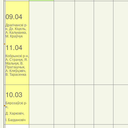
09.04
Драгічанскі р-
н, Дз. Кіцель,
А. Кальчанка,
М. Краўчук
11.04
Кобрынскі р-н,
А. Страчук, Я.
Мальчук, В.
Праташчык,
А. Кляўцэвіч,
В. Тарасенка
10.03
Бярозаўскі р-
н,
Д. Харковіч,
І. Багдановіч