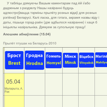
У табліцы дзякуючы Вашым каментарам пад ёй і/або
дадзеным з раздзелу Нашы назіранні будуць
адлюстроўвацца тэрміны прылёту розных відаў для розных
рэгіёнаў Беларусі. Калі ласка, для гэтага, акрамя назвы віду і
даты, пішыце горад-раён (дзе адбылося назіранне) і хаця б
ініцыялы назіральніка. Дзякуем за супольную працу!
Апошняе абнаўленне (15.04)
Прылёт птушак на Беларусь-2010
05.04
Маларыта, А.
Рак