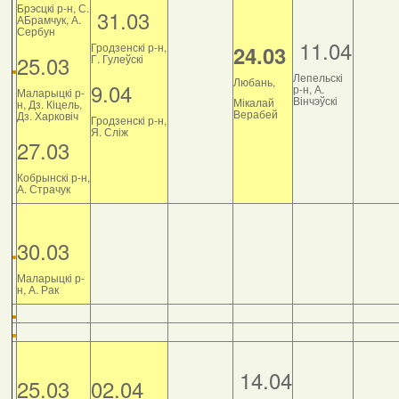
Брэсцкі р-н, С.
31.03
АБрамчук, А.
Сербун
11.04
Гродзенскі р-н,
24.03
25.03
Г. Гулеўскі
Лепельскі
Любань,
9.04
р-н, А.
Маларыцкі р-
Вінчэўскі
Мікалай
н, Дз. Кіцель,
Верабей
Дз. Харковіч
Гродзенскі р-н,
Я. Сліж
27.03
Кобрынскі р-н,
А. Страчук
30.03
Маларыцкі р-
н, А. Рак
14.04
25.03
02.04