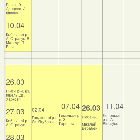
Брэст, Э.
Данцова, А.
Ківачук
10.04
Кобрынскі р-н,
А. Страчук, Я.
Мальчук, Т.
Еніч
26.03
Пінскі р-н, Дз.
Кіцель, Дз.
Харковіч
07.04
11.04
26.03
27.03
02.04
Гомельскі р-
Лепельскі
Любань,
Гродзенскі р-н,
н, З.
р-н, А.
Кобрынскі р-н,
Дз. Якубовіч
Гарошка
Вінчэўскі
Мікалай
А. Страчук
Верабей
28.03