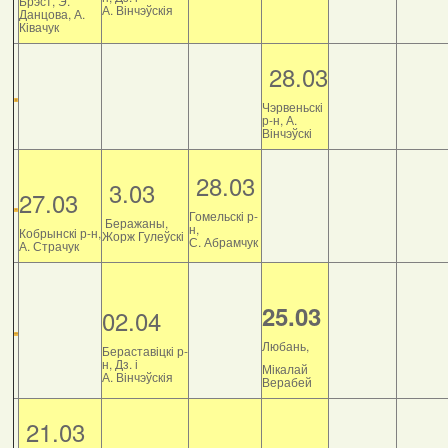
Брэст, Э.
А. Вінчэўскія
Данцова, А.
Ківачук
28.03
Чэрвеньскі
р-н, А.
Вінчэўскі
28.03
3.03
27.03
Гомельскі р-
Беражаны,
н,
Кобрынскі р-н,
Жорж Гулеўскі
С. Абрамчук
А. Страчук
25.03
02.04
Любань,
Бераставіцкі р-
н, Дз. і
Мікалай
А. Вінчэўскія
Верабей
21.03