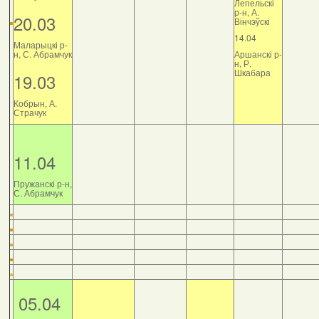
Лепельскі
р-н, А.
20.03
Вінчэўскі
14.04
Маларыцкі р-
н, С. Абрамчук
Аршанскі р-
н, Р.
Шкабара
19.03
Кобрын, А.
Страчук
11.04
Пружанскі р-н,
С. Абрамчук
05.04