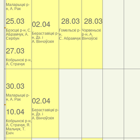
Маларыцкі р-
н, А. Рак
25.03
28.03
28.03
02.04
Брэсцкі р-н, С.
Гомельскі р-
Чэрвеньскі
Бераставіцкі р-
АБрамчук, А.
н,
р-н, А.
н, Дз. і
Сербун
С. Абрамчук
Вінчэўскі
А. Вінчэўскія
27.03
Кобрынскі р-н,
А. Страчук
30.03
Маларыцкі р-
02.04
н, А. Рак
10.04
Бераставіцкі р-
н, Дз. і
А. Вінчэўскія
Кобрынскі р-н,
А. Страчук, Я.
Мальчук, Т.
Еніч