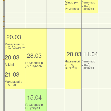
Мінскі р-н,
Лепельскі
Т.
р-н, А.
Раманава
Вінчэўскі
20.03
Маларыцкі р-
н, С. Абрамчук
28.03
11.04
28.03
20.03
Чэрвеньскі
Лепельскі
Гродзенскі р-н,
А. Мініч
р-н, А.
р-н, А.
Дз. Якубовіч
Вінчэўскі
Вінчэўскі
21.03
Маларыцкі р-
н. А. Рак
15.04
Гродзенскі р-н,
Г. Гулеўскі