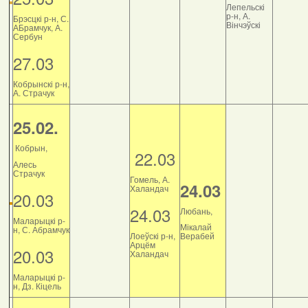
Лепельскі
р-н, А.
Брэсцкі р-н, С.
Вінчэўскі
АБрамчук, А.
Сербун
27.03
Кобрынскі р-н,
А. Страчук
25.02.
Кобрын,
22.03
Алесь
Страчук
Гомель, А.
24.03
Халандач
20.03
24.03
Любань,
Маларыцкі р-
Мікалай
н, С. Абрамчук
Лоеўскі р-н,
Верабей
Арцём
20.03
Халандач
Маларыцкі р-
н, Дз. Кіцель