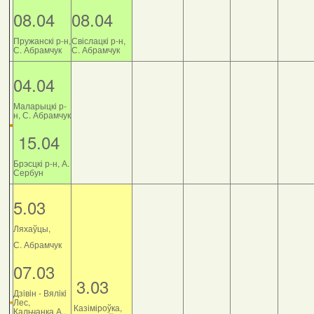
08.04
08.04
Пружанскі р-н,
Свіслацкі р-н,
С. Абрамчук
С. Абрамчук
04.04
Маларыцкі р-
н, С. Абрамчук
15.04
Брэсцкі р-н, А.
Сербун
5.03
Ляхаўцы,
С. Абрамчук
07.03
3.03
Дзiвiн - Вялiкi
Лес,
Казіміроўка,
Кальчанка А.,