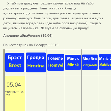
У табліцы дзякуючы Вашым каментарам пад ёй і/або
дадзеным з раздзелу Нашы назіранні будуць
адлюстроўвацца тэрміны прылёту розных відаў для розных
рэгіёнаў Беларусі. Калі ласка, для гэтага, акрамя назвы віду і
даты, пішыце горад-раён (дзе адбылося назіранне) і хаця б
ініцыялы назіральніка. Дзякуем за супольную працу!
Апошняе абнаўленне (15.04)
Прылёт птушак на Беларусь-2010
05.04
Маларыта, А.
Рак