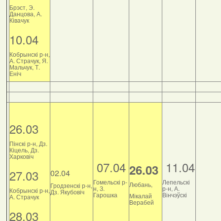
Брэст, Э.
Данцова, А.
Ківачук
10.04
Кобрынскі р-н,
А. Страчук, Я.
Мальчук, Т.
Еніч
26.03
Пінскі р-н, Дз.
Кіцель, Дз.
Харковіч
07.04
11.04
26.03
27.03
02.04
Гомельскі р-
Лепельскі
Любань,
Гродзенскі р-н,
н, З.
р-н, А.
Кобрынскі р-н,
Дз. Якубовіч
Гарошка
Вінчэўскі
Мікалай
А. Страчук
Верабей
28.03