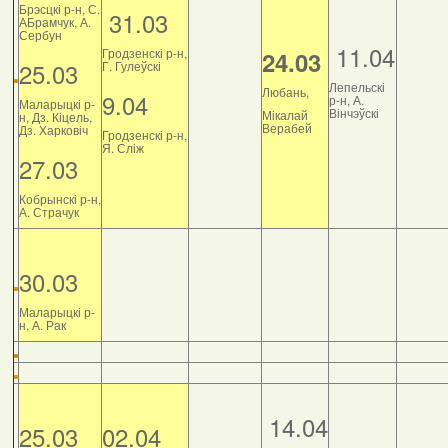
Брэсцкі р-н, С.
31.03
АБрамчук, А.
Сербун
11.04
Гродзенскі р-н,
24.03
25.03
Г. Гулеўскі
Лепельскі
Любань,
9.04
р-н, А.
Маларыцкі р-
Вінчэўскі
Мікалай
н, Дз. Кіцель,
Верабей
Дз. Харковіч
Гродзенскі р-н,
Я. Сліж
27.03
Кобрынскі р-н,
А. Страчук
30.03
Маларыцкі р-
н, А. Рак
14.04
25.03
02.04