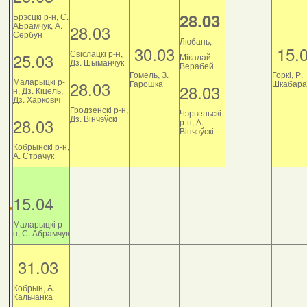
28.03
Брэсцкі р-н, С.
АБрамчук, А.
28.03
Сербун
Любань,
30.03
15.
Свіслацкі р-н,
25.03
Мікалай
Дз. Шыманчук
Верабей
Гомель, З.
Горкі, Р.
Маларыцкі р-
28.03
Гарошка
Шкабара
28.03
н, Дз. Кіцель,
Дз. Харковіч
Гродзенскі р-н,
Чэрвеньскі
Дз. Вінчэўскі
28.03
р-н, А.
Вінчэўскі
Кобрынскі р-н,
А. Страчук
15.04
Маларыцкі р-
н, С. Абрамчук
31.03
Кобрын, А.
Кальчанка