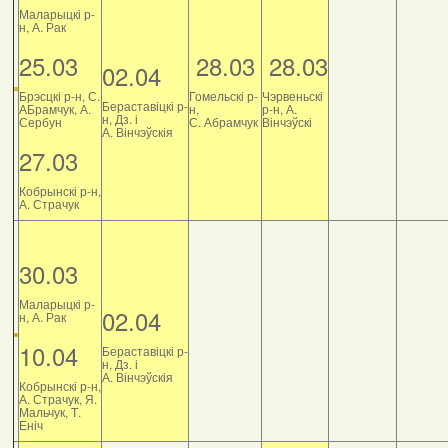
Маларыцкі р-
н, А. Рак
25.03
28.03
28.03
02.04
Брэсцкі р-н, С.
Гомельскі р-
Чэрвеньскі
Бераставіцкі р-
АБрамчук, А.
н,
р-н, А.
н, Дз. і
Сербун
С. Абрамчук
Вінчэўскі
А. Вінчэўскія
27.03
Кобрынскі р-н,
А. Страчук
30.03
Маларыцкі р-
02.04
н, А. Рак
10.04
Бераставіцкі р-
н, Дз. і
А. Вінчэўскія
Кобрынскі р-н,
А. Страчук, Я.
Мальчук, Т.
Еніч