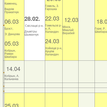
Каменец,
Гомель, З.
Вадзім
Гарошка
Пракапчук
22.03
28.02.
12.03
06.03
18.
Гомельскі р-
Свіслацкі р-н,
Мінск,
Брэст,
н, А.
Горкі, Р.
Мікалай
Дзьмітры
Халандач
Шкабара
Верабей
Э. Данцова
Шыманчук
24.03
05.03
Хойніцкі р-н,
Кобрын,
Арцём
Раман
Халандач
Шкабара
14.04
Кобрын, А.
Кальчанка
25.03