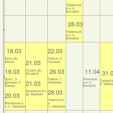
Чэрвеньскі
р-н, А.
Вінчэўскі
28.03
Чэрвеньскі
р-н, А.
Вінчэўскі
18.03
22.03
Брэст,Дз.
Гомель, З.
21.03
Кіцель
Гарошка
19.03
26.03
11.04
Гродна, Дз.
31.
Вінчэўскі
Брэст, Э.
Гомель, С.
Лепельскі
Горацкі р
21.03
Данцова, А.
Абрамчук
р-н, А.
Р. Шкаб
Ківачук
Вінчэўскі
28.03
Гродзенскі р-н,
20.03
Дз. Якубовіч
Гомельскі р-
Маларыцкі р-
н,
н, С. Абрамчук
С. Абрамчук