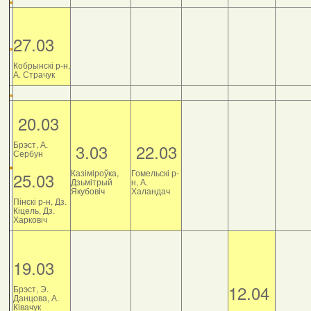
27.03
Кобрынскі р-н,
А. Страчук
20.03
Брэст, А.
3.03
22.03
Сербун
Казіміроўка,
Гомельскі р-
25.03
Дзьмітрый
н, А.
Якубовіч
Халандач
Пінскі р-н, Дз.
Кіцель, Дз.
Харковіч
19.03
12.04
Брэст, Э.
Данцова, А.
Ківачук