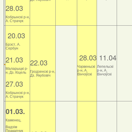
28.03
Кобрынскі р-н,
А. Страчук
20.03
Брэст, А.
Сербун
28.03
11.04
21.03
22.03
Чэрвеньскі
Лепельскі
Маларыцкі р-
р-н, А.
р-н, А.
Гродзенскі р-н,
н, Дз. Кіцель
Вінчэўскі
Вінчэўскі
Дз. Якубовіч
27.03
Кобрынскі р-н,
А. Страчук
01.03.
Каменец,
Вадзім
Пракапчук