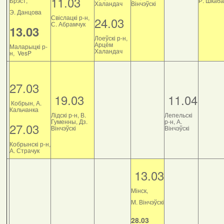
11.03
Брэст,
Р. Шкаб
Халандач
Вінчэўскі
Э. Данцова
Свіслацкі р-н,
24.03
С. Абрамчук
13.03
Лоеўскі р-н,
Арцём
Маларыцкі р-
Халандач
н, VesP
27.03
19.03
11.04
Кобрын, А.
Кальчанка
Лідскі р-н, В.
Лепельскі
Гуменны, Дз.
р-н, А.
27.03
Вінчэўскі
Вінчэўскі
Кобрынскі р-н,
А. Страчук
13.03
Мінск,
М. Вінчэўскі
28.03