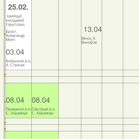
25.02.
заняццё
гнездавой
тэрыторыі,
13.04
Брэст,
Аляксандр
Мінск, А.
Мініч
Вінчэўскі
03.04
Кобрынскі р-н,
А. Страчук
08.04
08.04
Пружанскі р-н,
Свіслацкі р-н,
С. Абрамчук
С. Абрамчук