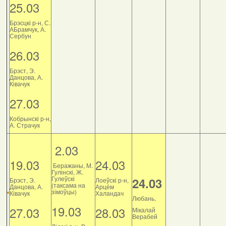
25.03
Брэсцкі р-н, С.
АБрамчук, А.
Сербун
26.03
Брэст, Э.
Данцова, А.
Ківачук
27.03
Кобрынскі р-н,
А. Страчук
2.03
19.03
24.03
Беражаны, М.
Гулінскі, Ж.
Гулеўскі
24.03
Брэст, Э.
Лоеўскі р-н,
(таксама на
Данцова, А.
Арцём
зімоўцы)
Ківачук
Халандач
Любань,
19.03
27.03
28.03
Мікалай
Верабей