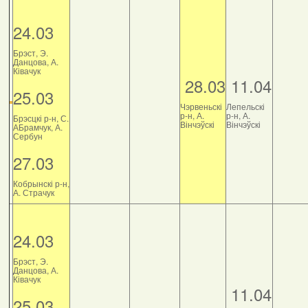
24.03
Брэст, Э.
Данцова, А.
Ківачук
28.03
11.04
25.03
Чэрвеньскі
Лепельскі
р-н, А.
р-н, А.
Брэсцкі р-н, С.
Вінчэўскі
Вінчэўскі
АБрамчук, А.
Сербун
27.03
Кобрынскі р-н,
А. Страчук
24.03
Брэст, Э.
Данцова, А.
Ківачук
11.04
25.03