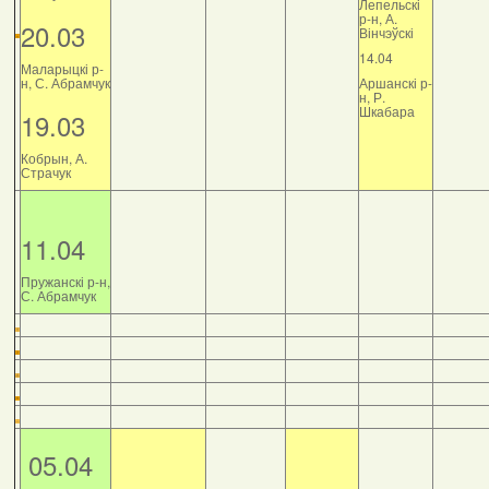
Лепельскі
р-н, А.
20.03
Вінчэўскі
14.04
Маларыцкі р-
н, С. Абрамчук
Аршанскі р-
н, Р.
Шкабара
19.03
Кобрын, А.
Страчук
11.04
Пружанскі р-н,
С. Абрамчук
05.04