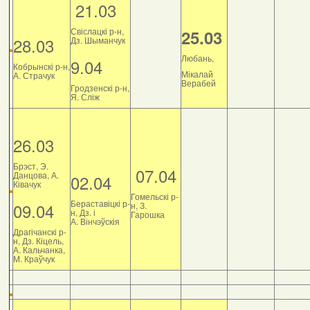
21.03
Свіслацкі р-н,
25.03
28.03
Дз. Шыманчук
Любань,
9.04
Кобрынскі р-н,
Мікалай
А. Страчук
Верабей
Гродзенскі р-н,
Я. Сліж
26.03
Брэст, Э.
07.04
Данцова, А.
02.04
Ківачук
Гомельскі р-
Бераставіцкі р-
09.04
н, З.
н, Дз. і
Гарошка
А. Вінчэўскія
Драгічанскі р-
н, Дз. Кіцель,
А. Кальчанка,
М. Краўчук