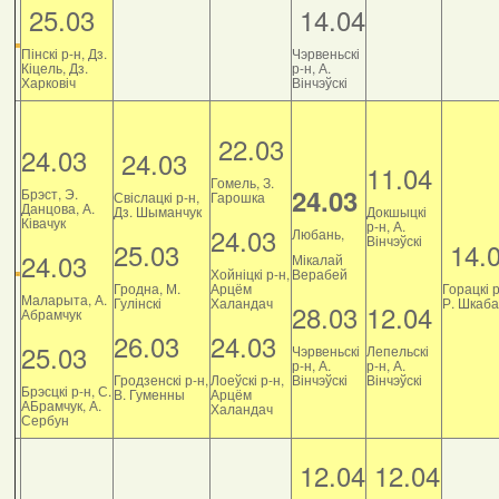
25.03
14.04
Пінскі р-н, Дз.
Чэрвеньскі
Кіцель, Дз.
р-н, А.
Харковіч
Вінчэўскі
22.03
24.03
24.03
11.04
Гомель, З.
24.03
Брэст, Э.
Свіслацкі р-н,
Гарошка
Данцова, А.
Дз. Шыманчук
Докшыцкі
Ківачук
р-н, А.
24.03
Любань,
Вінчэўскі
25.03
14.
24.03
Мікалай
Хойніцкі р-н,
Верабей
Гродна, М.
Арцём
Горацкі р
Маларыта, А.
Гулінскі
Халандач
Р. Шкаб
28.03
12.04
Абрамчук
26.03
24.03
25.03
Чэрвеньскі
Лепельскі
р-н, А.
р-н, А.
Гродзенскі р-н,
Лоеўскі р-н,
Вінчэўскі
Вінчэўскі
Брэсцкі р-н, С.
В. Гуменны
Арцём
АБрамчук, А.
Халандач
Сербун
12.04
12.04