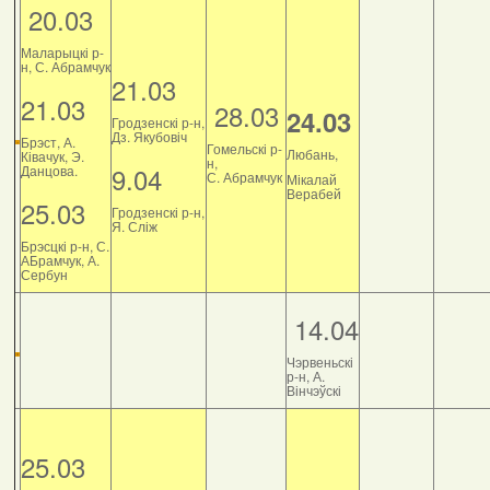
20.03
Маларыцкі р-
н, С. Абрамчук
21.03
21.03
28.03
24.03
Гродзенскі р-н,
Дз. Якубовіч
Брэст, А.
Гомельскі р-
Любань,
Ківачук, Э.
н,
9.04
Данцова.
С. Абрамчук
Мікалай
Верабей
25.03
Гродзенскі р-н,
Я. Сліж
Брэсцкі р-н, С.
АБрамчук, А.
Сербун
14.04
Чэрвеньскі
р-н, А.
Вінчэўскі
25.03