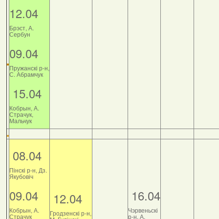
12.04
Брэст, А.
Сербун
09.04
Пружанскі р-н,
С. Абрамчук
15.04
Кобрын, А.
Страчук,
Мальчук
08.04
Пінскі р-н, Дз.
Якубовіч
09.04
16.04
12.04
Кобрын, А.
Чэрвеньскі
Гродзенскі р-н,
Страчук
р-н, А.