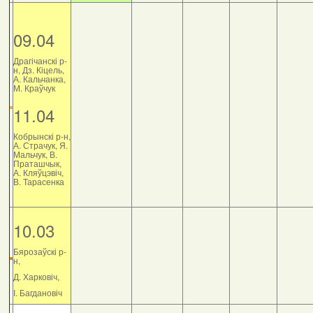
09.04
Драгічанскі р-
н, Дз. Кіцель,
А. Кальчанка,
М. Краўчук
11.04
Кобрынскі р-н,
А. Страчук, Я.
Мальчук, В.
Праташчык,
А. Кляўцэвіч,
В. Тарасенка
10.03
Бярозаўскі р-
н,
Д. Харковіч,
І. Багдановіч