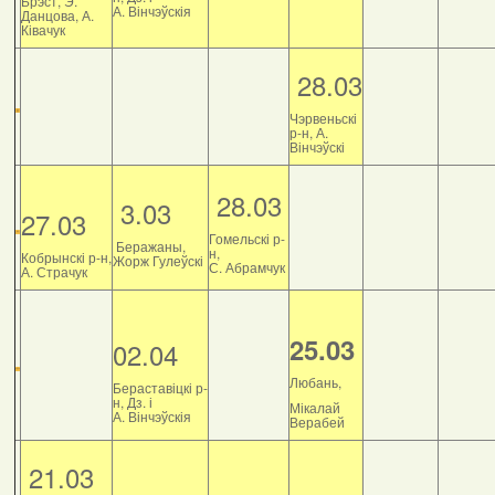
Брэст, Э.
А. Вінчэўскія
Данцова, А.
Ківачук
28.03
Чэрвеньскі
р-н, А.
Вінчэўскі
28.03
3.03
27.03
Гомельскі р-
Беражаны,
н,
Кобрынскі р-н,
Жорж Гулеўскі
С. Абрамчук
А. Страчук
25.03
02.04
Любань,
Бераставіцкі р-
н, Дз. і
Мікалай
А. Вінчэўскія
Верабей
21.03