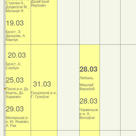
Дзьмітрый
Страчук А.,
Якубовіч
Дзiдкоускi М.,
Мальчук Я.
19.03
Брэст, Э.
Данцова, А.
Ківачук
20.03
Брэст, А.
28.03
Сербун
25.03
Любань,
31.03
Мікалай
Пінскі р-н, Дз.
Верабей
Кіцель, Дз.
Гродзенскі р-н,
Харковіч
Г. Гулеўскі
28.03
29.03
Чэрвеньскі
р-н, А.
Маларыцкі р-
Вінчэўскі
н, Ю. Янкевіч,
А. Рак