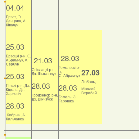
04.04
Брэст, Э.
Данцова, А.
Ківачук
25.03
28.03
Брэсцкі р-н, С.
21.03
АБрамчук, А.
Сербун
Гомельскі р-
Свіслацкі р-н,
27.03
н,
25.03
Дз. Шыманчук
С. Абрамчук
Любань,
28.03
28.03
Пінскі р-н, Дз.
Мікалай
Кіцель, Дз.
Верабей
Харковіч
Гродзенскі р-н,
Гомель, З.
Дз. Вінчэўскі
Гарошка
28.03
Кобрын, А.
Кальчанка