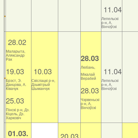
11.04
Лепельскі
р-н, А.
Вінчэўскі
28.02
Маларыта,
Аляксандр
28.03
Рак
Любань,
19.03
10.03
11.04
Мікалай
Верабей
Брэст, Э.
Свіслацкі р-н,
Лепельскі
Данцова, А.
Дзьмітрый
р-н, А.
28.03
Ківачук
Шыманчук
Вінчэўскі
25.03
Чэрвеньскі
р-н, А.
Вінчэўскі
Пінскі р-н, Дз.
Кіцель, Дз.
Харковіч
01.03.
20.03