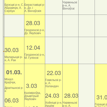
Чэрвеньскі
Брэсцкі р-н, С.
Бераставіцкі р-
р-н, А.
АБрамчук, А.
н, Дз. і
Вінчэўскі
Сербун
А. Вінчэўскія
28.03
Гродзенскі р-н,
Дз. Якубовіч
12.04
30.03
Гродзенскі р-н,
Маларыцкі р-
М. Гулінскі
н, А. Рак
01.03.
22.03
Міхаіл
Гомельскі р-
Краўчук,
н, А.
3.03
Халандач
Драгічынскі р-
н
Казіміроўка,
24.03
28.03
31.
Дзьмітрый
06.03
Якубовіч
Хойніцкі р-н,
Чэрвеньскі
Горацкі р
Арцём
р-н, А.