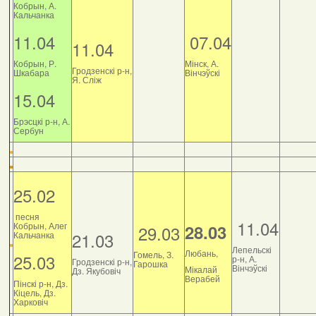
Кобрын, А.
Кальчанка
11.04
07.04
11.04
Кобрын, Р.
Мінск, А.
Гродзенскі р-н,
Шкабара
Вінчэўскі
Я. Сліж
15.04
Брэсцкі р-н, А.
Сербун
25.02
песня
11.04
Кобрын, Алег
28.03
29.03
21.03
Кальчанка
Лепельскі
Любань,
Гомель, З.
25.03
р-н, А.
Гродзенскі р-н,
Гарошка
Вінчэўскі
Мікалай
Дз. Якубовіч
Верабей
Пінскі р-н, Дз.
Кіцель, Дз.
Харковіч