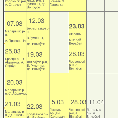
Лідскі р-н, В.
Кобрынскі р-н,
Гомель, З.
Гуменны, Дз.
А. Страчук
Гарошка
Вінчэўскі
12.03
07.03
23.03
Бераставіцкі р-
Маларыцкі р-
н,
Любань,
н,
В.Гуменны,
Мікалай
А. Пракаповіч
Верабей
Дз. Вінчэўскі
25.03
28.03
19.03
Брэсцкі р-н, С.
Чэрвеньскі
Дятлаўскі р-н,
АБрамчук, А.
р-н, А.
В. Гуменны,
Сербун
Вінчэўскі
Дз. Вінчэўскі
20.03
Маларыцкі р-
н, С. Абрамчук
5.03
28.03
11.04
21.03
22.03
Гомель,
Чэрвеньскі
Лепельскі
Маларыцкі р-
Арцём
р-н, А.
р-н, А.
Гродзенскі р-н,
н, Дз. Кіцель
Халандач
Вінчэўскі
Вінчэўскі
Дз. Якубовіч