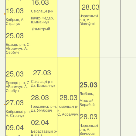
16.03
28.03
19.03
Свіслацкі р-н,
Чэрвеньскі
Качко Фёдар,
Кобрын, А.
р-н, А.
Шыманчук
Страчук
Вінчэўскі
Дзьмітрый
25.03
Брэсцкі р-н, С.
АБрамчук, А.
Сербун
27.03
25.03
Свіслацкі р-н,
25.03
Брэсцкі р-н, С.
Дз. Шыманчук
АБрамчук, А.
Сербун
Любань,
28.03
28.03
27.03
Мікалай
Верабей
Гродзенскі р-н,
Гомельскі р-
Дз. Якубовіч
н,
Кобрынскі р-н,
28.03
С. Абрамчук
А. Страчук
02.04
09.04
Чэрвеньскі
р-н, А.
Бераставіцкі р-
Вінчэўскі
н, Дз. і