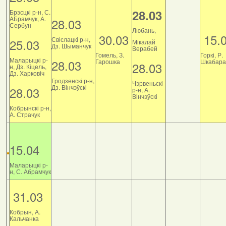
28.03
Брэсцкі р-н, С.
АБрамчук, А.
28.03
Сербун
Любань,
30.03
15.
Свіслацкі р-н,
25.03
Мікалай
Дз. Шыманчук
Верабей
Гомель, З.
Горкі, Р.
Маларыцкі р-
28.03
Гарошка
Шкабара
28.03
н, Дз. Кіцель,
Дз. Харковіч
Гродзенскі р-н,
Чэрвеньскі
Дз. Вінчэўскі
28.03
р-н, А.
Вінчэўскі
Кобрынскі р-н,
А. Страчук
15.04
Маларыцкі р-
н, С. Абрамчук
31.03
Кобрын, А.
Кальчанка