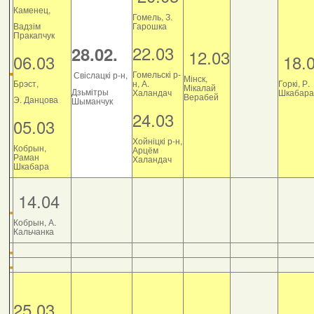
Каменец,
Гомель, З.
Вадзім
Гарошка
Пракапчук
22.03
28.02.
12.03
06.03
18.
Гомельскі р-
Свіслацкі р-н,
Мінск,
Брэст,
н, А.
Горкі, Р.
Мікалай
Дзьмітры
Халандач
Шкабара
Верабей
Э. Данцова
Шыманчук
24.03
05.03
Хойніцкі р-н,
Кобрын,
Арцём
Раман
Халандач
Шкабара
14.04
Кобрын, А.
Кальчанка
25.03