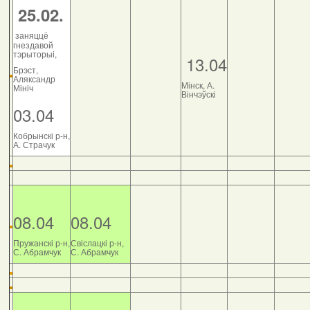
25.02.
заняццё
гнездавой
тэрыторыі,
13.04
Брэст,
Аляксандр
Мінск, А.
Мініч
Вінчэўскі
03.04
Кобрынскі р-н,
А. Страчук
08.04
08.04
Пружанскі р-н,
Свіслацкі р-н,
С. Абрамчук
С. Абрамчук