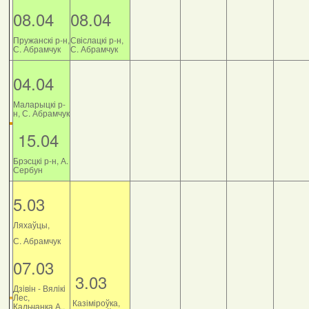
08.04
08.04
Пружанскі р-н,
Свіслацкі р-н,
С. Абрамчук
С. Абрамчук
04.04
Маларыцкі р-
н, С. Абрамчук
15.04
Брэсцкі р-н, А.
Сербун
5.03
Ляхаўцы,
С. Абрамчук
07.03
3.03
Дзiвiн - Вялiкi
Лес,
Казіміроўка,
Кальчанка А.,