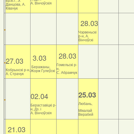
Брэст, Э.
А. Вінчэўскія
Данцова, А.
Ківачук
28.03
Чэрвеньскі
р-н, А.
Вінчэўскі
28.03
3.03
27.03
Гомельскі р-
Беражаны,
н,
Кобрынскі р-н,
Жорж Гулеўскі
С. Абрамчук
А. Страчук
25.03
02.04
Любань,
Бераставіцкі р-
н, Дз. і
Мікалай
А. Вінчэўскія
Верабей
21.03