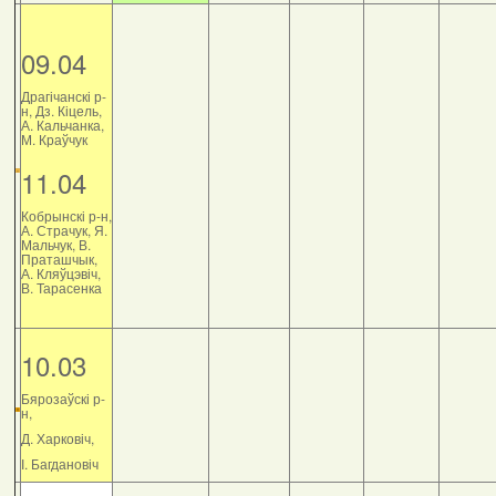
09.04
Драгічанскі р-
н, Дз. Кіцель,
А. Кальчанка,
М. Краўчук
11.04
Кобрынскі р-н,
А. Страчук, Я.
Мальчук, В.
Праташчык,
А. Кляўцэвіч,
В. Тарасенка
10.03
Бярозаўскі р-
н,
Д. Харковіч,
І. Багдановіч