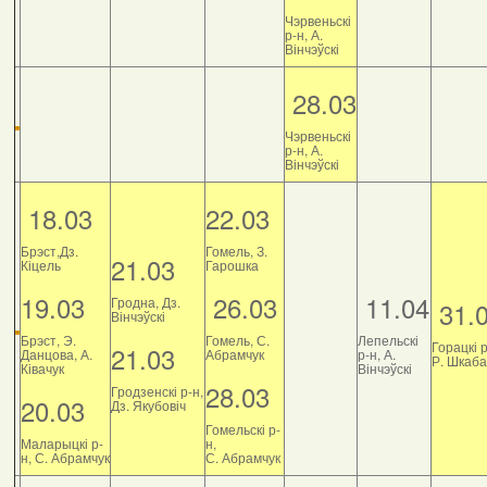
Чэрвеньскі
р-н, А.
Вінчэўскі
28.03
Чэрвеньскі
р-н, А.
Вінчэўскі
18.03
22.03
Брэст,Дз.
Гомель, З.
21.03
Кіцель
Гарошка
19.03
26.03
11.04
Гродна, Дз.
31.
Вінчэўскі
Брэст, Э.
Гомель, С.
Лепельскі
Горацкі р
21.03
Данцова, А.
Абрамчук
р-н, А.
Р. Шкаб
Ківачук
Вінчэўскі
28.03
Гродзенскі р-н,
20.03
Дз. Якубовіч
Гомельскі р-
Маларыцкі р-
н,
н, С. Абрамчук
С. Абрамчук