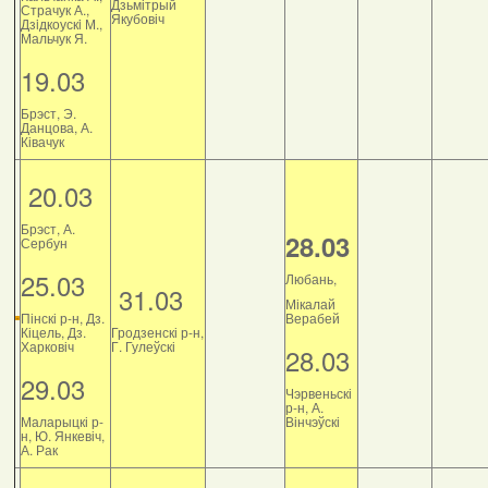
Дзьмітрый
Страчук А.,
Якубовіч
Дзiдкоускi М.,
Мальчук Я.
19.03
Брэст, Э.
Данцова, А.
Ківачук
20.03
Брэст, А.
28.03
Сербун
25.03
Любань,
31.03
Мікалай
Пінскі р-н, Дз.
Верабей
Кіцель, Дз.
Гродзенскі р-н,
Харковіч
Г. Гулеўскі
28.03
29.03
Чэрвеньскі
р-н, А.
Маларыцкі р-
Вінчэўскі
н, Ю. Янкевіч,
А. Рак