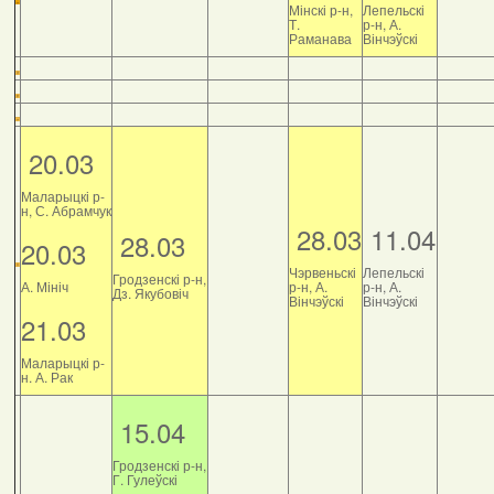
Мінскі р-н,
Лепельскі
Т.
р-н, А.
Раманава
Вінчэўскі
20.03
Маларыцкі р-
н, С. Абрамчук
28.03
11.04
28.03
20.03
Чэрвеньскі
Лепельскі
Гродзенскі р-н,
А. Мініч
р-н, А.
р-н, А.
Дз. Якубовіч
Вінчэўскі
Вінчэўскі
21.03
Маларыцкі р-
н. А. Рак
15.04
Гродзенскі р-н,
Г. Гулеўскі