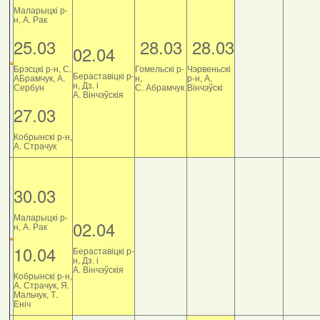
Маларыцкі р-
н, А. Рак
25.03
28.03
28.03
02.04
Брэсцкі р-н, С.
Гомельскі р-
Чэрвеньскі
Бераставіцкі р-
АБрамчук, А.
н,
р-н, А.
н, Дз. і
Сербун
С. Абрамчук
Вінчэўскі
А. Вінчэўскія
27.03
Кобрынскі р-н,
А. Страчук
30.03
Маларыцкі р-
02.04
н, А. Рак
10.04
Бераставіцкі р-
н, Дз. і
А. Вінчэўскія
Кобрынскі р-н,
А. Страчук, Я.
Мальчук, Т.
Еніч