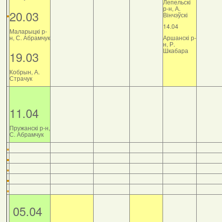
Лепельскі
р-н, А.
20.03
Вінчэўскі
14.04
Маларыцкі р-
н, С. Абрамчук
Аршанскі р-
н, Р.
Шкабара
19.03
Кобрын, А.
Страчук
11.04
Пружанскі р-н,
С. Абрамчук
05.04