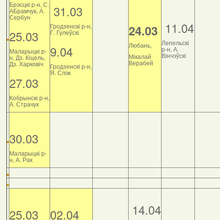
Брэсцкі р-н, С.
31.03
АБрамчук, А.
Сербун
11.04
Гродзенскі р-н,
24.03
25.03
Г. Гулеўскі
Лепельскі
Любань,
9.04
р-н, А.
Маларыцкі р-
Вінчэўскі
Мікалай
н, Дз. Кіцель,
Верабей
Дз. Харковіч
Гродзенскі р-н,
Я. Сліж
27.03
Кобрынскі р-н,
А. Страчук
30.03
Маларыцкі р-
н, А. Рак
14.04
25.03
02.04