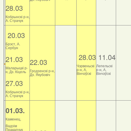
28.03
Кобрынскі р-н,
А. Страчук
20.03
Брэст, А.
Сербун
28.03
11.04
21.03
22.03
Чэрвеньскі
Лепельскі
Маларыцкі р-
р-н, А.
р-н, А.
Гродзенскі р-н,
н, Дз. Кіцель
Вінчэўскі
Вінчэўскі
Дз. Якубовіч
27.03
Кобрынскі р-н,
А. Страчук
01.03.
Каменец,
Вадзім
Пракапчук