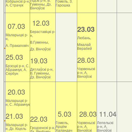
Лідскі р-н, В.
Кобрынскі р-н,
Гомель, З.
Гуменны, Дз.
А. Страчук
Гарошка
Вінчэўскі
12.03
07.03
23.03
Бераставіцкі р-
Маларыцкі р-
н,
Любань,
н,
В.Гуменны,
Мікалай
А. Пракаповіч
Верабей
Дз. Вінчэўскі
25.03
28.03
19.03
Брэсцкі р-н, С.
Чэрвеньскі
Дятлаўскі р-н,
АБрамчук, А.
р-н, А.
В. Гуменны,
Сербун
Вінчэўскі
Дз. Вінчэўскі
20.03
Маларыцкі р-
н, С. Абрамчук
5.03
28.03
11.04
21.03
22.03
Гомель,
Чэрвеньскі
Лепельскі
Маларыцкі р-
Арцём
р-н, А.
р-н, А.
Гродзенскі р-н,
н, Дз. Кіцель
Халандач
Вінчэўскі
Вінчэўскі
Дз. Якубовіч