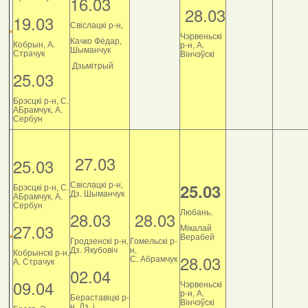
16.03
28.03
19.03
Свіслацкі р-н,
Чэрвеньскі
Качко Фёдар,
Кобрын, А.
р-н, А.
Шыманчук
Страчук
Вінчэўскі
Дзьмітрый
25.03
Брэсцкі р-н, С.
АБрамчук, А.
Сербун
27.03
25.03
Свіслацкі р-н,
25.03
Брэсцкі р-н, С.
Дз. Шыманчук
АБрамчук, А.
Сербун
Любань,
28.03
28.03
27.03
Мікалай
Верабей
Гродзенскі р-н,
Гомельскі р-
Дз. Якубовіч
н,
Кобрынскі р-н,
28.03
С. Абрамчук
А. Страчук
02.04
09.04
Чэрвеньскі
р-н, А.
Бераставіцкі р-
Вінчэўскі
н, Дз. і