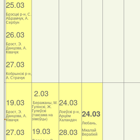
25.03
Брэсцкі р-н, С.
АБрамчук, А.
Сербун
26.03
Брэст, Э.
Данцова, А.
Ківачук
27.03
Кобрынскі р-н,
А. Страчук
2.03
19.03
24.03
Беражаны, М.
Гулінскі, Ж.
Гулеўскі
24.03
Брэст, Э.
Лоеўскі р-н,
(таксама на
Данцова, А.
Арцём
зімоўцы)
Ківачук
Халандач
Любань,
19.03
27.03
28.03
Мікалай
Верабей