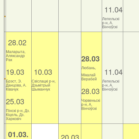
11.04
Лепельскі
р-н, А.
Вінчэўскі
28.02
Маларыта,
Аляксандр
28.03
Рак
Любань,
19.03
10.03
11.04
Мікалай
Верабей
Брэст, Э.
Свіслацкі р-н,
Лепельскі
Данцова, А.
Дзьмітрый
р-н, А.
28.03
Ківачук
Шыманчук
Вінчэўскі
25.03
Чэрвеньскі
р-н, А.
Вінчэўскі
Пінскі р-н, Дз.
Кіцель, Дз.
Харковіч
01.03.
20.03