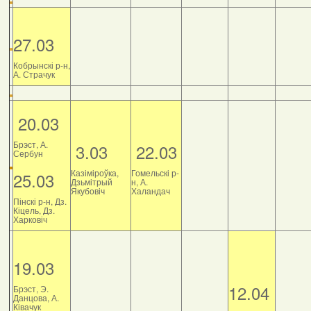
27.03
Кобрынскі р-н,
А. Страчук
20.03
Брэст, А.
3.03
22.03
Сербун
Казіміроўка,
Гомельскі р-
25.03
Дзьмітрый
н, А.
Якубовіч
Халандач
Пінскі р-н, Дз.
Кіцель, Дз.
Харковіч
19.03
12.04
Брэст, Э.
Данцова, А.
Ківачук