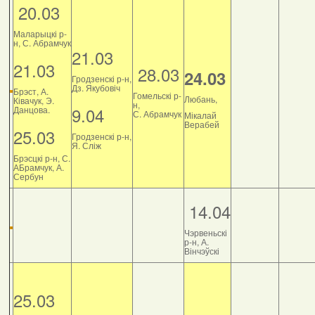
20.03
Маларыцкі р-
н, С. Абрамчук
21.03
21.03
28.03
24.03
Гродзенскі р-н,
Дз. Якубовіч
Брэст, А.
Гомельскі р-
Любань,
Ківачук, Э.
н,
9.04
Данцова.
С. Абрамчук
Мікалай
Верабей
25.03
Гродзенскі р-н,
Я. Сліж
Брэсцкі р-н, С.
АБрамчук, А.
Сербун
14.04
Чэрвеньскі
р-н, А.
Вінчэўскі
25.03