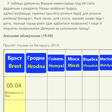
У табліцы дзякуючы Вашым каментарам пад ёй і/або
дадзеным з раздзелу Нашы назіранні будуць
адлюстроўвацца тэрміны прылёту розных відаў для розных
рэгіёнаў Беларусі. Калі ласка, для гэтага, акрамя назвы віду і
даты, пішыце горад-раён (дзе адбылося назіранне) і хаця б
ініцыялы назіральніка. Дзякуем за супольную працу!
Апошняе абнаўленне (15.04)
Прылёт птушак на Беларусь-2010
05.04
Маларыта, А.
Рак