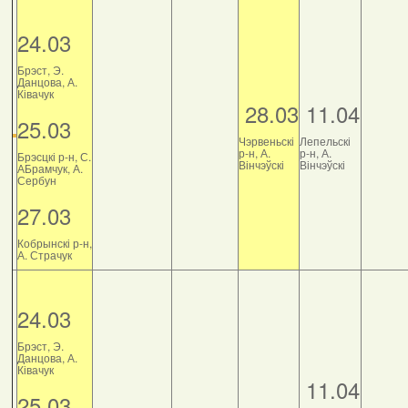
24.03
Брэст, Э.
Данцова, А.
Ківачук
28.03
11.04
25.03
Чэрвеньскі
Лепельскі
р-н, А.
р-н, А.
Брэсцкі р-н, С.
Вінчэўскі
Вінчэўскі
АБрамчук, А.
Сербун
27.03
Кобрынскі р-н,
А. Страчук
24.03
Брэст, Э.
Данцова, А.
Ківачук
11.04
25.03