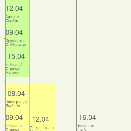
12.04
Брэст, А.
Сербун
09.04
Пружанскі р-н,
С. Абрамчук
15.04
Кобрын, А.
Страчук,
Мальчук
08.04
Пінскі р-н, Дз.
Якубовіч
09.04
16.04
12.04
Кобрын, А.
Чэрвеньскі
Гродзенскі р-н,
Страчук
р-н, А.