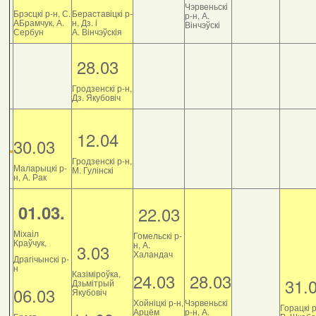
Чэрвеньскі
Брэсцкі р-н, С.
Бераставіцкі р-
р-н, А.
АБрамчук, А.
н, Дз. і
Вінчэўскі
Сербун
А. Вінчэўскія
28.03
Гродзенскі р-н,
Дз. Якубовіч
12.04
30.03
Гродзенскі р-н,
Маларыцкі р-
М. Гулінскі
н, А. Рак
01.03.
22.03
Міхаіл
Гомельскі р-
Краўчук,
н, А.
3.03
Халандач
Драгічынскі р-
н
Казіміроўка,
24.03
28.03
31.
Дзьмітрый
06.03
Якубовіч
Хойніцкі р-н,
Чэрвеньскі
Горацкі р
Арцём
р-н, А.