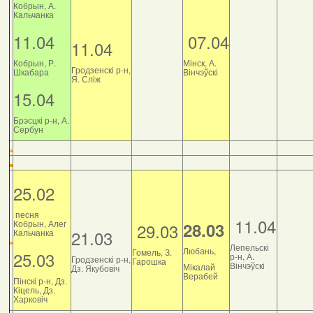
Кобрын, А.
Кальчанка
11.04
07.04
11.04
Кобрын, Р.
Мінск, А.
Гродзенскі р-н,
Шкабара
Вінчэўскі
Я. Сліж
15.04
Брэсцкі р-н, А.
Сербун
25.02
песня
11.04
Кобрын, Алег
28.03
29.03
21.03
Кальчанка
Лепельскі
Любань,
Гомель, З.
25.03
р-н, А.
Гродзенскі р-н,
Гарошка
Вінчэўскі
Мікалай
Дз. Якубовіч
Верабей
Пінскі р-н, Дз.
Кіцель, Дз.
Харковіч