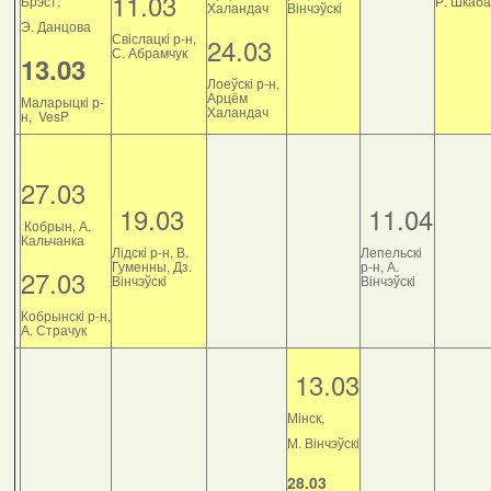
11.03
Брэст,
Р. Шкаб
Халандач
Вінчэўскі
Э. Данцова
Свіслацкі р-н,
24.03
С. Абрамчук
13.03
Лоеўскі р-н,
Арцём
Маларыцкі р-
Халандач
н, VesP
27.03
19.03
11.04
Кобрын, А.
Кальчанка
Лідскі р-н, В.
Лепельскі
Гуменны, Дз.
р-н, А.
27.03
Вінчэўскі
Вінчэўскі
Кобрынскі р-н,
А. Страчук
13.03
Мінск,
М. Вінчэўскі
28.03