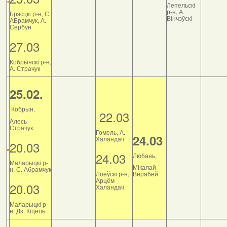
Лепельскі
р-н, А.
Брэсцкі р-н, С.
Вінчэўскі
АБрамчук, А.
Сербун
27.03
Кобрынскі р-н,
А. Страчук
25.02.
Кобрын,
22.03
Алесь
Страчук
Гомель, А.
24.03
Халандач
20.03
24.03
Любань,
Маларыцкі р-
Мікалай
н, С. Абрамчук
Лоеўскі р-н,
Верабей
Арцём
20.03
Халандач
Маларыцкі р-
н, Дз. Кіцель