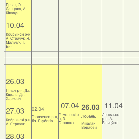
Брэст, Э.
Данцова, А.
Ківачук
10.04
Кобрынскі р-н,
А. Страчук, Я.
Мальчук, Т.
Еніч
26.03
Пінскі р-н, Дз.
Кіцель, Дз.
Харковіч
07.04
11.04
26.03
27.03
02.04
Гомельскі р-
Лепельскі
Любань,
Гродзенскі р-н,
н, З.
р-н, А.
Кобрынскі р-н,
Дз. Якубовіч
Гарошка
Вінчэўскі
Мікалай
А. Страчук
Верабей
28.03