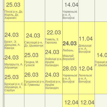
25.03
14.04
Пінскі р-н, Дз.
Чэрвеньскі
Кіцель, Дз.
р-н, А.
Харковіч
Вінчэўскі
22.03
24.03
24.03
11.04
Гомель, З.
24.03
Брэст, Э.
Свіслацкі р-н,
Гарошка
Данцова, А.
Дз. Шыманчук
Докшыцкі
Ківачук
р-н, А.
24.03
Любань,
Вінчэўскі
25.03
14.
24.03
Мікалай
Хойніцкі р-н,
Верабей
Гродна, М.
Арцём
Горацкі р
Маларыта, А.
Гулінскі
Халандач
Р. Шкаб
28.03
12.04
Абрамчук
26.03
24.03
25.03
Чэрвеньскі
Лепельскі
р-н, А.
р-н, А.
Гродзенскі р-н,
Лоеўскі р-н,
Вінчэўскі
Вінчэўскі
Брэсцкі р-н, С.
В. Гуменны
Арцём
АБрамчук, А.
Халандач
Сербун
12.04
12.04