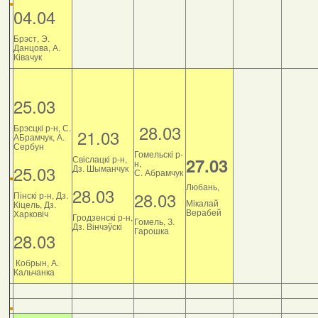
04.04
Брэст, Э.
Данцова, А.
Ківачук
25.03
28.03
Брэсцкі р-н, С.
21.03
АБрамчук, А.
Сербун
Гомельскі р-
Свіслацкі р-н,
27.03
н,
25.03
Дз. Шыманчук
С. Абрамчук
Любань,
28.03
28.03
Пінскі р-н, Дз.
Мікалай
Кіцель, Дз.
Верабей
Харковіч
Гродзенскі р-н,
Гомель, З.
Дз. Вінчэўскі
Гарошка
28.03
Кобрын, А.
Кальчанка