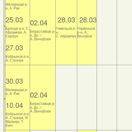
Маларыцкі р-
н, А. Рак
25.03
28.03
28.03
02.04
Брэсцкі р-н, С.
Гомельскі р-
Чэрвеньскі
Бераставіцкі р-
АБрамчук, А.
н,
р-н, А.
н, Дз. і
Сербун
С. Абрамчук
Вінчэўскі
А. Вінчэўскія
27.03
Кобрынскі р-н,
А. Страчук
30.03
Маларыцкі р-
02.04
н, А. Рак
10.04
Бераставіцкі р-
н, Дз. і
А. Вінчэўскія
Кобрынскі р-н,
А. Страчук, Я.
Мальчук, Т.
Еніч