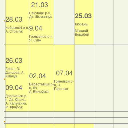
21.03
Свіслацкі р-н,
25.03
28.03
Дз. Шыманчук
Любань,
9.04
Кобрынскі р-н,
Мікалай
А. Страчук
Верабей
Гродзенскі р-н,
Я. Сліж
26.03
Брэст, Э.
07.04
Данцова, А.
02.04
Ківачук
Гомельскі р-
Бераставіцкі р-
09.04
н, З.
н, Дз. і
Гарошка
А. Вінчэўскія
Драгічанскі р-
н, Дз. Кіцель,
А. Кальчанка,
М. Краўчук