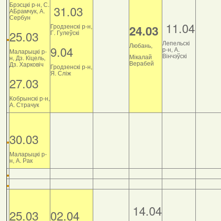
Брэсцкі р-н, С.
31.03
АБрамчук, А.
Сербун
11.04
Гродзенскі р-н,
24.03
25.03
Г. Гулеўскі
Лепельскі
Любань,
9.04
р-н, А.
Маларыцкі р-
Вінчэўскі
Мікалай
н, Дз. Кіцель,
Верабей
Дз. Харковіч
Гродзенскі р-н,
Я. Сліж
27.03
Кобрынскі р-н,
А. Страчук
30.03
Маларыцкі р-
н, А. Рак
14.04
25.03
02.04