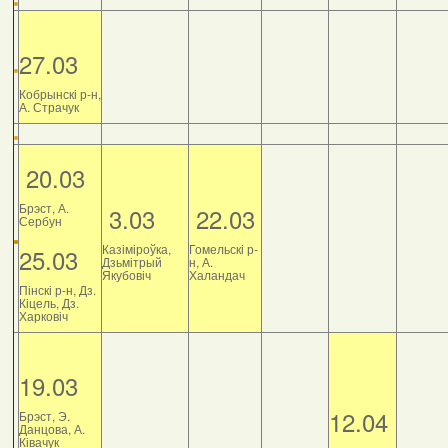
27.03
Кобрынскі р-н,
А. Страчук
20.03
Брэст, А.
3.03
22.03
Сербун
Казіміроўка,
Гомельскі р-
25.03
Дзьмітрый
н, А.
Якубовіч
Халандач
Пінскі р-н, Дз.
Кіцель, Дз.
Харковіч
19.03
12.04
Брэст, Э.
Данцова, А.
Ківачук