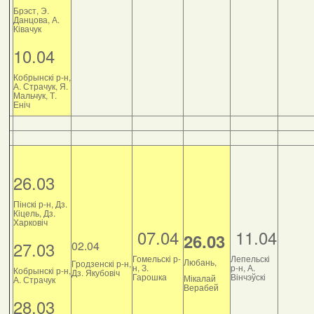
Брэст, Э.
Данцова, А.
Ківачук
10.04
Кобрынскі р-н,
А. Страчук, Я.
Мальчук, Т.
Еніч
26.03
Пінскі р-н, Дз.
Кіцель, Дз.
Харковіч
07.04
11.04
26.03
27.03
02.04
Гомельскі р-
Лепельскі
Любань,
Гродзенскі р-н,
н, З.
р-н, А.
Кобрынскі р-н,
Дз. Якубовіч
Гарошка
Вінчэўскі
Мікалай
А. Страчук
Верабей
28.03