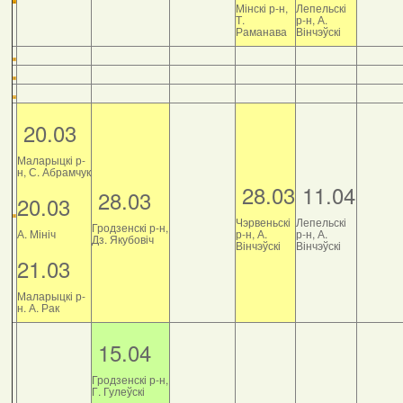
Мінскі р-н,
Лепельскі
Т.
р-н, А.
Раманава
Вінчэўскі
20.03
Маларыцкі р-
н, С. Абрамчук
28.03
11.04
28.03
20.03
Чэрвеньскі
Лепельскі
Гродзенскі р-н,
А. Мініч
р-н, А.
р-н, А.
Дз. Якубовіч
Вінчэўскі
Вінчэўскі
21.03
Маларыцкі р-
н. А. Рак
15.04
Гродзенскі р-н,
Г. Гулеўскі