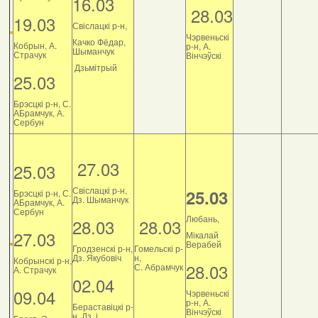
16.03
28.03
19.03
Свіслацкі р-н,
Чэрвеньскі
Качко Фёдар,
Кобрын, А.
р-н, А.
Шыманчук
Страчук
Вінчэўскі
Дзьмітрый
25.03
Брэсцкі р-н, С.
АБрамчук, А.
Сербун
27.03
25.03
Свіслацкі р-н,
25.03
Брэсцкі р-н, С.
Дз. Шыманчук
АБрамчук, А.
Сербун
Любань,
28.03
28.03
27.03
Мікалай
Верабей
Гродзенскі р-н,
Гомельскі р-
Дз. Якубовіч
н,
Кобрынскі р-н,
28.03
С. Абрамчук
А. Страчук
02.04
09.04
Чэрвеньскі
р-н, А.
Бераставіцкі р-
Вінчэўскі
н, Дз. і