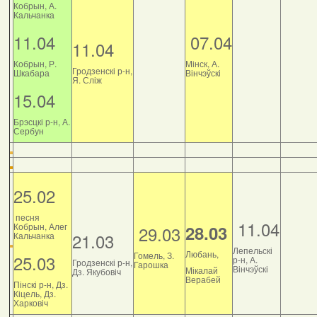
Кобрын, А.
Кальчанка
11.04
07.04
11.04
Кобрын, Р.
Мінск, А.
Гродзенскі р-н,
Шкабара
Вінчэўскі
Я. Сліж
15.04
Брэсцкі р-н, А.
Сербун
25.02
песня
11.04
Кобрын, Алег
28.03
29.03
21.03
Кальчанка
Лепельскі
Любань,
Гомель, З.
25.03
р-н, А.
Гродзенскі р-н,
Гарошка
Вінчэўскі
Мікалай
Дз. Якубовіч
Верабей
Пінскі р-н, Дз.
Кіцель, Дз.
Харковіч