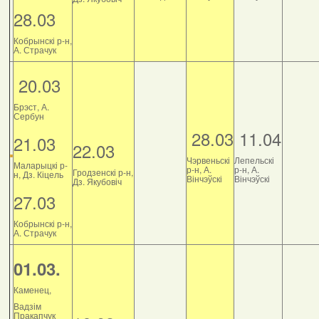
28.03
Кобрынскі р-н,
А. Страчук
20.03
Брэст, А.
Сербун
28.03
11.04
21.03
22.03
Чэрвеньскі
Лепельскі
Маларыцкі р-
р-н, А.
р-н, А.
Гродзенскі р-н,
н, Дз. Кіцель
Вінчэўскі
Вінчэўскі
Дз. Якубовіч
27.03
Кобрынскі р-н,
А. Страчук
01.03.
Каменец,
Вадзім
Пракапчук