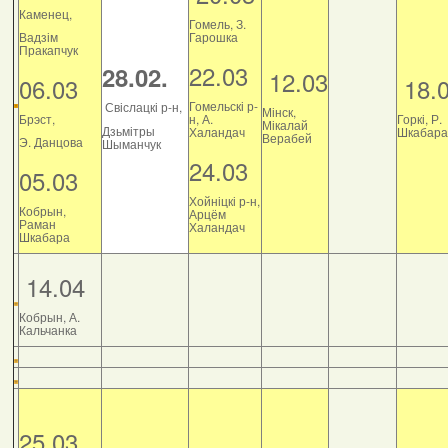
Каменец,
Гомель, З.
Вадзім
Гарошка
Пракапчук
22.03
28.02.
12.03
06.03
18.
Гомельскі р-
Свіслацкі р-н,
Мінск,
Брэст,
н, А.
Горкі, Р.
Мікалай
Дзьмітры
Халандач
Шкабара
Верабей
Э. Данцова
Шыманчук
24.03
05.03
Хойніцкі р-н,
Кобрын,
Арцём
Раман
Халандач
Шкабара
14.04
Кобрын, А.
Кальчанка
25.03