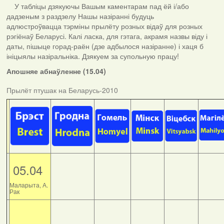
У табліцы дзякуючы Вашым каментарам пад ёй і/або
дадзеным з раздзелу Нашы назіранні будуць
адлюстроўвацца тэрміны прылёту розных відаў для розных
рэгіёнаў Беларусі. Калі ласка, для гэтага, акрамя назвы віду і
даты, пішыце горад-раён (дзе адбылося назіранне) і хаця б
ініцыялы назіральніка. Дзякуем за супольную працу!
Апошняе абнаўленне (15.04)
Прылёт птушак на Беларусь-2010
05.04
Маларыта, А.
Рак