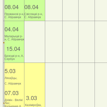
08.04
08.04
Пружанскі р-н,
Свіслацкі р-н,
С. Абрамчук
С. Абрамчук
04.04
Маларыцкі р-
н, С. Абрамчук
15.04
Брэсцкі р-н, А.
Сербун
5.03
Ляхаўцы,
С. Абрамчук
07.03
3.03
Дзiвiн - Вялiкi
Лес,
Казіміроўка,
Кальчанка А.,