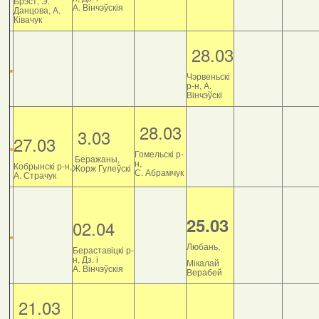
Брэст, Э.
А. Вінчэўскія
Данцова, А.
Ківачук
28.03
Чэрвеньскі
р-н, А.
Вінчэўскі
28.03
3.03
27.03
Гомельскі р-
Беражаны,
н,
Кобрынскі р-н,
Жорж Гулеўскі
С. Абрамчук
А. Страчук
25.03
02.04
Любань,
Бераставіцкі р-
н, Дз. і
Мікалай
А. Вінчэўскія
Верабей
21.03