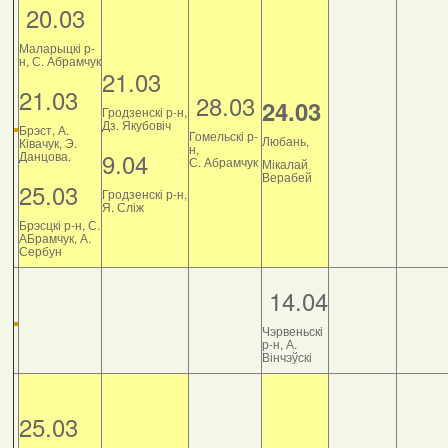
20.03
Маларыцкі р-
н, С. Абрамчук
21.03
21.03
28.03
24.03
Гродзенскі р-н,
Дз. Якубовіч
Брэст, А.
Гомельскі р-
Любань,
Ківачук, Э.
н,
9.04
Данцова.
С. Абрамчук
Мікалай
Верабей
25.03
Гродзенскі р-н,
Я. Сліж
Брэсцкі р-н, С.
АБрамчук, А.
Сербун
14.04
Чэрвеньскі
р-н, А.
Вінчэўскі
25.03