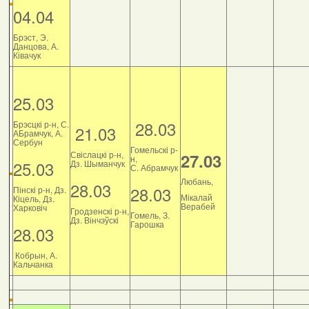
04.04
Брэст, Э.
Данцова, А.
Ківачук
25.03
28.03
Брэсцкі р-н, С.
21.03
АБрамчук, А.
Сербун
Гомельскі р-
Свіслацкі р-н,
27.03
н,
25.03
Дз. Шыманчук
С. Абрамчук
Любань,
28.03
28.03
Пінскі р-н, Дз.
Мікалай
Кіцель, Дз.
Верабей
Харковіч
Гродзенскі р-н,
Гомель, З.
Дз. Вінчэўскі
Гарошка
28.03
Кобрын, А.
Кальчанка