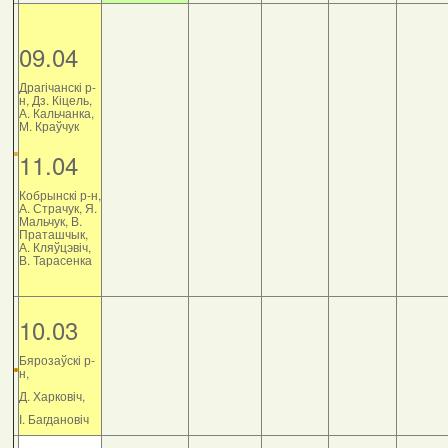
09.04
Драгічанскі р-
н, Дз. Кіцель,
А. Кальчанка,
М. Краўчук
11.04
Кобрынскі р-н,
А. Страчук, Я.
Мальчук, В.
Праташчык,
А. Кляўцэвіч,
В. Тарасенка
10.03
Бярозаўскі р-
н,
Д. Харковіч,
І. Багдановіч