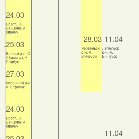
24.03
Брэст, Э.
Данцова, А.
Ківачук
28.03
11.04
25.03
Чэрвеньскі
Лепельскі
р-н, А.
р-н, А.
Брэсцкі р-н, С.
Вінчэўскі
Вінчэўскі
АБрамчук, А.
Сербун
27.03
Кобрынскі р-н,
А. Страчук
24.03
Брэст, Э.
Данцова, А.
Ківачук
11.04
25.03