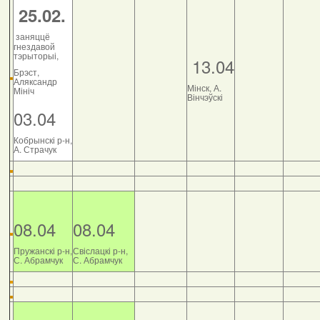
25.02.
заняццё
гнездавой
тэрыторыі,
13.04
Брэст,
Аляксандр
Мінск, А.
Мініч
Вінчэўскі
03.04
Кобрынскі р-н,
А. Страчук
08.04
08.04
Пружанскі р-н,
Свіслацкі р-н,
С. Абрамчук
С. Абрамчук