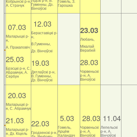
Лідскі р-н, В.
Кобрынскі р-н,
Гомель, З.
Гуменны, Дз.
А. Страчук
Гарошка
Вінчэўскі
12.03
07.03
23.03
Бераставіцкі р-
Маларыцкі р-
н,
Любань,
н,
В.Гуменны,
Мікалай
А. Пракаповіч
Верабей
Дз. Вінчэўскі
25.03
28.03
19.03
Брэсцкі р-н, С.
Чэрвеньскі
Дятлаўскі р-н,
АБрамчук, А.
р-н, А.
В. Гуменны,
Сербун
Вінчэўскі
Дз. Вінчэўскі
20.03
Маларыцкі р-
н, С. Абрамчук
5.03
28.03
11.04
21.03
22.03
Гомель,
Чэрвеньскі
Лепельскі
Маларыцкі р-
Арцём
р-н, А.
р-н, А.
Гродзенскі р-н,
н, Дз. Кіцель
Халандач
Вінчэўскі
Вінчэўскі
Дз. Якубовіч