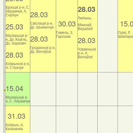
28.03
Брэсцкі р-н, С.
АБрамчук, А.
28.03
Сербун
Любань,
30.03
15.
Свіслацкі р-н,
25.03
Мікалай
Дз. Шыманчук
Верабей
Гомель, З.
Горкі, Р.
Маларыцкі р-
28.03
Гарошка
Шкабара
28.03
н, Дз. Кіцель,
Дз. Харковіч
Гродзенскі р-н,
Чэрвеньскі
Дз. Вінчэўскі
28.03
р-н, А.
Вінчэўскі
Кобрынскі р-н,
А. Страчук
15.04
Маларыцкі р-
н, С. Абрамчук
31.03
Кобрын, А.
Кальчанка