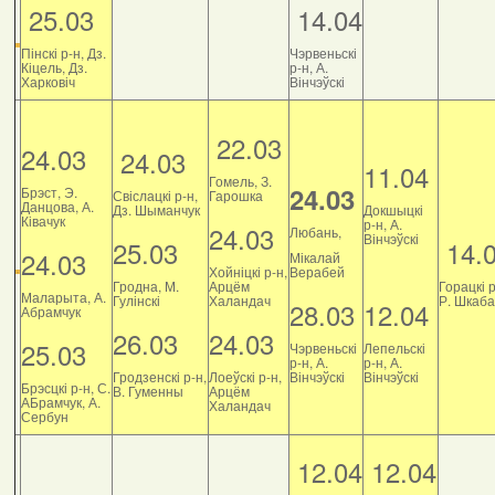
25.03
14.04
Пінскі р-н, Дз.
Чэрвеньскі
Кіцель, Дз.
р-н, А.
Харковіч
Вінчэўскі
22.03
24.03
24.03
11.04
Гомель, З.
24.03
Брэст, Э.
Свіслацкі р-н,
Гарошка
Данцова, А.
Дз. Шыманчук
Докшыцкі
Ківачук
р-н, А.
24.03
Любань,
Вінчэўскі
25.03
14.
24.03
Мікалай
Хойніцкі р-н,
Верабей
Гродна, М.
Арцём
Горацкі р
Маларыта, А.
Гулінскі
Халандач
Р. Шкаб
28.03
12.04
Абрамчук
26.03
24.03
25.03
Чэрвеньскі
Лепельскі
р-н, А.
р-н, А.
Гродзенскі р-н,
Лоеўскі р-н,
Вінчэўскі
Вінчэўскі
Брэсцкі р-н, С.
В. Гуменны
Арцём
АБрамчук, А.
Халандач
Сербун
12.04
12.04