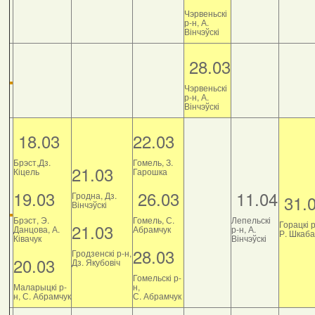
Чэрвеньскі
р-н, А.
Вінчэўскі
28.03
Чэрвеньскі
р-н, А.
Вінчэўскі
18.03
22.03
Брэст,Дз.
Гомель, З.
21.03
Кіцель
Гарошка
19.03
26.03
11.04
Гродна, Дз.
31.
Вінчэўскі
Брэст, Э.
Гомель, С.
Лепельскі
Горацкі р
21.03
Данцова, А.
Абрамчук
р-н, А.
Р. Шкаб
Ківачук
Вінчэўскі
28.03
Гродзенскі р-н,
20.03
Дз. Якубовіч
Гомельскі р-
Маларыцкі р-
н,
н, С. Абрамчук
С. Абрамчук