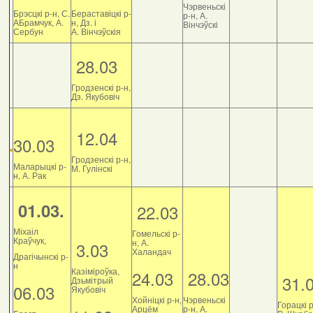
Чэрвеньскі
Брэсцкі р-н, С.
Бераставіцкі р-
р-н, А.
АБрамчук, А.
н, Дз. і
Вінчэўскі
Сербун
А. Вінчэўскія
28.03
Гродзенскі р-н,
Дз. Якубовіч
12.04
30.03
Гродзенскі р-н,
Маларыцкі р-
М. Гулінскі
н, А. Рак
01.03.
22.03
Міхаіл
Гомельскі р-
Краўчук,
н, А.
3.03
Халандач
Драгічынскі р-
н
Казіміроўка,
24.03
28.03
31.
Дзьмітрый
06.03
Якубовіч
Хойніцкі р-н,
Чэрвеньскі
Горацкі р
Арцём
р-н, А.