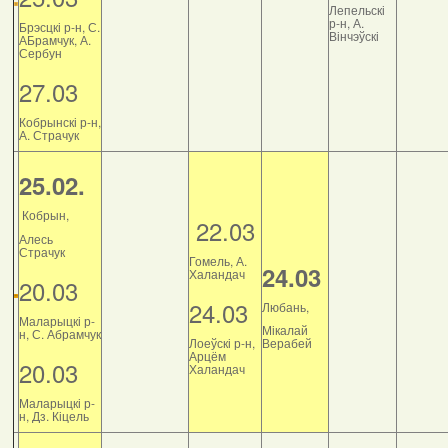
Лепельскі
р-н, А.
Брэсцкі р-н, С.
Вінчэўскі
АБрамчук, А.
Сербун
27.03
Кобрынскі р-н,
А. Страчук
25.02.
Кобрын,
22.03
Алесь
Страчук
Гомель, А.
24.03
Халандач
20.03
24.03
Любань,
Маларыцкі р-
Мікалай
н, С. Абрамчук
Лоеўскі р-н,
Верабей
Арцём
20.03
Халандач
Маларыцкі р-
н, Дз. Кіцель