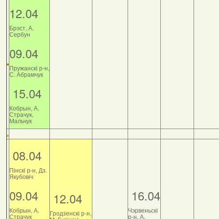
12.04
Брэст, А.
Сербун
09.04
Пружанскі р-н,
С. Абрамчук
15.04
Кобрын, А.
Страчук,
Мальчук
08.04
Пінскі р-н, Дз.
Якубовіч
09.04
16.04
12.04
Кобрын, А.
Чэрвеньскі
Гродзенскі р-н,
Страчук
р-н, А.