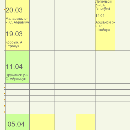
Лепельскі
р-н, А.
20.03
Вінчэўскі
14.04
Маларыцкі р-
н, С. Абрамчук
Аршанскі р-
н, Р.
Шкабара
19.03
Кобрын, А.
Страчук
11.04
Пружанскі р-н,
С. Абрамчук
05.04