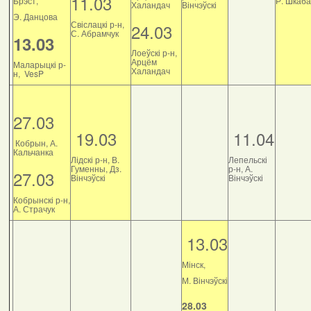
11.03
Брэст,
Р. Шкаб
Халандач
Вінчэўскі
Э. Данцова
Свіслацкі р-н,
24.03
С. Абрамчук
13.03
Лоеўскі р-н,
Арцём
Маларыцкі р-
Халандач
н, VesP
27.03
19.03
11.04
Кобрын, А.
Кальчанка
Лідскі р-н, В.
Лепельскі
Гуменны, Дз.
р-н, А.
27.03
Вінчэўскі
Вінчэўскі
Кобрынскі р-н,
А. Страчук
13.03
Мінск,
М. Вінчэўскі
28.03