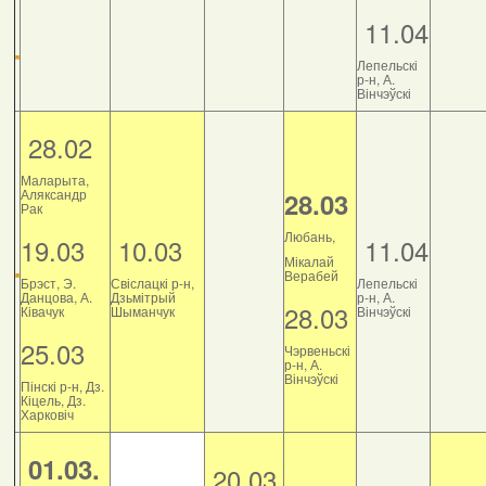
11.04
Лепельскі
р-н, А.
Вінчэўскі
28.02
Маларыта,
Аляксандр
28.03
Рак
Любань,
19.03
10.03
11.04
Мікалай
Верабей
Брэст, Э.
Свіслацкі р-н,
Лепельскі
Данцова, А.
Дзьмітрый
р-н, А.
28.03
Ківачук
Шыманчук
Вінчэўскі
25.03
Чэрвеньскі
р-н, А.
Вінчэўскі
Пінскі р-н, Дз.
Кіцель, Дз.
Харковіч
01.03.
20.03