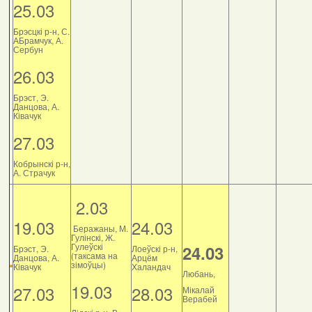
25.03
Брэсцкі р-н, С.
АБрамчук, А.
Сербун
26.03
Брэст, Э.
Данцова, А.
Ківачук
27.03
Кобрынскі р-н,
А. Страчук
2.03
19.03
24.03
Беражаны, М.
Гулінскі, Ж.
Гулеўскі
24.03
Брэст, Э.
Лоеўскі р-н,
(таксама на
Данцова, А.
Арцём
зімоўцы)
Ківачук
Халандач
Любань,
19.03
27.03
28.03
Мікалай
Верабей