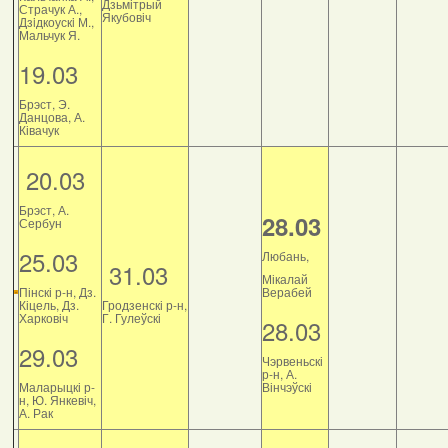
Дзьмітрый
Страчук А.,
Якубовіч
Дзiдкоускi М.,
Мальчук Я.
19.03
Брэст, Э.
Данцова, А.
Ківачук
20.03
Брэст, А.
28.03
Сербун
25.03
Любань,
31.03
Мікалай
Пінскі р-н, Дз.
Верабей
Кіцель, Дз.
Гродзенскі р-н,
Харковіч
Г. Гулеўскі
28.03
29.03
Чэрвеньскі
р-н, А.
Маларыцкі р-
Вінчэўскі
н, Ю. Янкевіч,
А. Рак