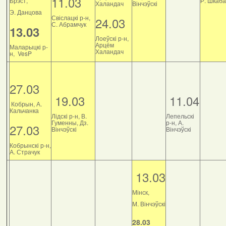
11.03
Брэст,
Р. Шкаб
Халандач
Вінчэўскі
Э. Данцова
Свіслацкі р-н,
24.03
С. Абрамчук
13.03
Лоеўскі р-н,
Арцём
Маларыцкі р-
Халандач
н, VesP
27.03
19.03
11.04
Кобрын, А.
Кальчанка
Лідскі р-н, В.
Лепельскі
Гуменны, Дз.
р-н, А.
27.03
Вінчэўскі
Вінчэўскі
Кобрынскі р-н,
А. Страчук
13.03
Мінск,
М. Вінчэўскі
28.03