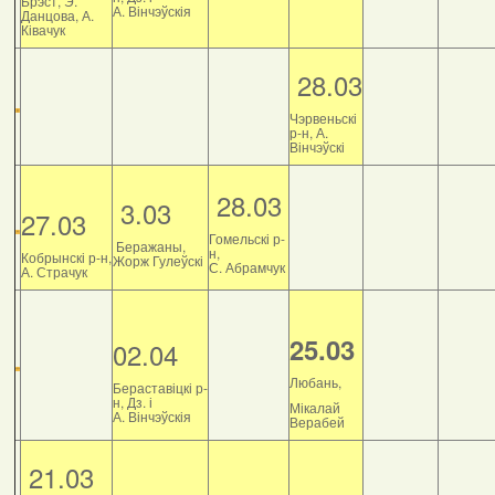
Брэст, Э.
А. Вінчэўскія
Данцова, А.
Ківачук
28.03
Чэрвеньскі
р-н, А.
Вінчэўскі
28.03
3.03
27.03
Гомельскі р-
Беражаны,
н,
Кобрынскі р-н,
Жорж Гулеўскі
С. Абрамчук
А. Страчук
25.03
02.04
Любань,
Бераставіцкі р-
н, Дз. і
Мікалай
А. Вінчэўскія
Верабей
21.03