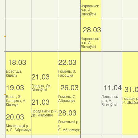
Чэрвеньскі
р-н, А.
Вінчэўскі
28.03
Чэрвеньскі
р-н, А.
Вінчэўскі
18.03
22.03
Брэст,Дз.
Гомель, З.
21.03
Кіцель
Гарошка
19.03
26.03
11.04
Гродна, Дз.
31.
Вінчэўскі
Брэст, Э.
Гомель, С.
Лепельскі
Горацкі р
21.03
Данцова, А.
Абрамчук
р-н, А.
Р. Шкаб
Ківачук
Вінчэўскі
28.03
Гродзенскі р-н,
20.03
Дз. Якубовіч
Гомельскі р-
Маларыцкі р-
н,
н, С. Абрамчук
С. Абрамчук