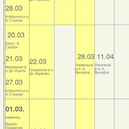
28.03
Кобрынскі р-н,
А. Страчук
20.03
Брэст, А.
Сербун
28.03
11.04
21.03
22.03
Чэрвеньскі
Лепельскі
Маларыцкі р-
р-н, А.
р-н, А.
Гродзенскі р-н,
н, Дз. Кіцель
Вінчэўскі
Вінчэўскі
Дз. Якубовіч
27.03
Кобрынскі р-н,
А. Страчук
01.03.
Каменец,
Вадзім
Пракапчук