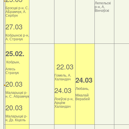
Лепельскі
р-н, А.
Брэсцкі р-н, С.
Вінчэўскі
АБрамчук, А.
Сербун
27.03
Кобрынскі р-н,
А. Страчук
25.02.
Кобрын,
22.03
Алесь
Страчук
Гомель, А.
24.03
Халандач
20.03
24.03
Любань,
Маларыцкі р-
Мікалай
н, С. Абрамчук
Лоеўскі р-н,
Верабей
Арцём
20.03
Халандач
Маларыцкі р-
н, Дз. Кіцель