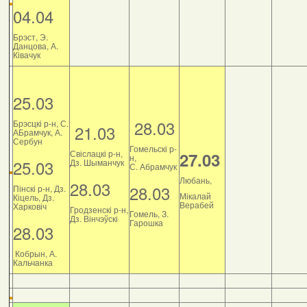
04.04
Брэст, Э.
Данцова, А.
Ківачук
25.03
28.03
Брэсцкі р-н, С.
21.03
АБрамчук, А.
Сербун
Гомельскі р-
Свіслацкі р-н,
27.03
н,
25.03
Дз. Шыманчук
С. Абрамчук
Любань,
28.03
28.03
Пінскі р-н, Дз.
Мікалай
Кіцель, Дз.
Верабей
Харковіч
Гродзенскі р-н,
Гомель, З.
Дз. Вінчэўскі
Гарошка
28.03
Кобрын, А.
Кальчанка