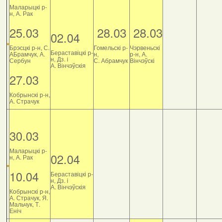
Маларыцкі р-
н, А. Рак
25.03
28.03
28.03
02.04
Брэсцкі р-н, С.
Гомельскі р-
Чэрвеньскі
Бераставіцкі р-
АБрамчук, А.
н,
р-н, А.
н, Дз. і
Сербун
С. Абрамчук
Вінчэўскі
А. Вінчэўскія
27.03
Кобрынскі р-н,
А. Страчук
30.03
Маларыцкі р-
02.04
н, А. Рак
10.04
Бераставіцкі р-
н, Дз. і
А. Вінчэўскія
Кобрынскі р-н,
А. Страчук, Я.
Мальчук, Т.
Еніч