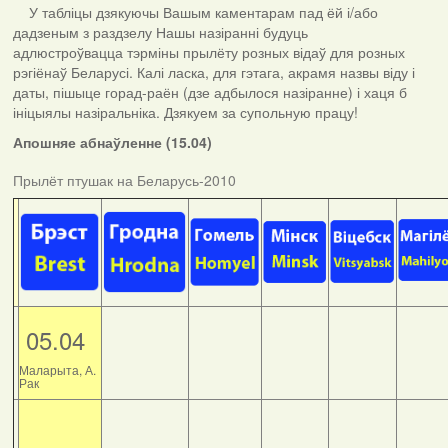
У табліцы дзякуючы Вашым каментарам пад ёй і/або
дадзеным з раздзелу Нашы назіранні будуць
адлюстроўвацца тэрміны прылёту розных відаў для розных
рэгіёнаў Беларусі. Калі ласка, для гэтага, акрамя назвы віду і
даты, пішыце горад-раён (дзе адбылося назіранне) і хаця б
ініцыялы назіральніка. Дзякуем за супольную працу!
Апошняе абнаўленне (15.04)
Прылёт птушак на Беларусь-2010
05.04
Маларыта, А.
Рак