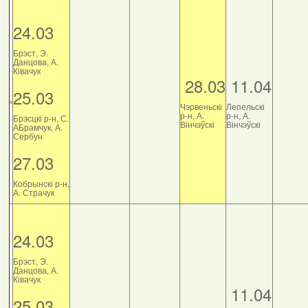
24.03
Брэст, Э.
Данцова, А.
Ківачук
28.03
11.04
25.03
Чэрвеньскі
Лепельскі
р-н, А.
р-н, А.
Брэсцкі р-н, С.
Вінчэўскі
Вінчэўскі
АБрамчук, А.
Сербун
27.03
Кобрынскі р-н,
А. Страчук
24.03
Брэст, Э.
Данцова, А.
Ківачук
11.04
25.03