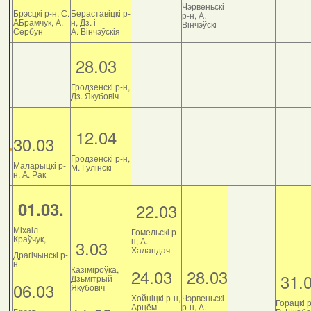
Чэрвеньскі
Брэсцкі р-н, С.
Бераставіцкі р-
р-н, А.
АБрамчук, А.
н, Дз. і
Вінчэўскі
Сербун
А. Вінчэўскія
28.03
Гродзенскі р-н,
Дз. Якубовіч
12.04
30.03
Гродзенскі р-н,
Маларыцкі р-
М. Гулінскі
н, А. Рак
01.03.
22.03
Міхаіл
Гомельскі р-
Краўчук,
н, А.
3.03
Халандач
Драгічынскі р-
н
Казіміроўка,
24.03
28.03
31.
Дзьмітрый
06.03
Якубовіч
Хойніцкі р-н,
Чэрвеньскі
Горацкі р
Арцём
р-н, А.