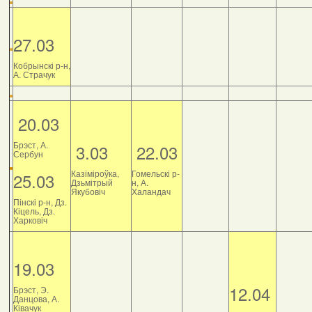
27.03
Кобрынскі р-н,
А. Страчук
20.03
Брэст, А.
3.03
22.03
Сербун
Казіміроўка,
Гомельскі р-
25.03
Дзьмітрый
н, А.
Якубовіч
Халандач
Пінскі р-н, Дз.
Кіцель, Дз.
Харковіч
19.03
12.04
Брэст, Э.
Данцова, А.
Ківачук