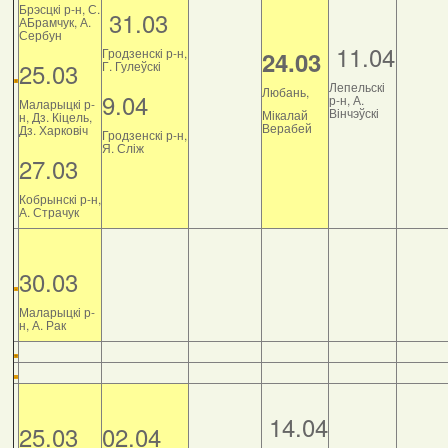
Брэсцкі р-н, С.
31.03
АБрамчук, А.
Сербун
11.04
Гродзенскі р-н,
24.03
25.03
Г. Гулеўскі
Лепельскі
Любань,
9.04
р-н, А.
Маларыцкі р-
Вінчэўскі
Мікалай
н, Дз. Кіцель,
Верабей
Дз. Харковіч
Гродзенскі р-н,
Я. Сліж
27.03
Кобрынскі р-н,
А. Страчук
30.03
Маларыцкі р-
н, А. Рак
14.04
25.03
02.04