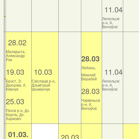
11.04
Лепельскі
р-н, А.
Вінчэўскі
28.02
Маларыта,
Аляксандр
28.03
Рак
Любань,
19.03
10.03
11.04
Мікалай
Верабей
Брэст, Э.
Свіслацкі р-н,
Лепельскі
Данцова, А.
Дзьмітрый
р-н, А.
28.03
Ківачук
Шыманчук
Вінчэўскі
25.03
Чэрвеньскі
р-н, А.
Вінчэўскі
Пінскі р-н, Дз.
Кіцель, Дз.
Харковіч
01.03.
20.03