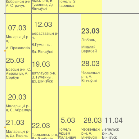
Лідскі р-н, В.
Кобрынскі р-н,
Гомель, З.
Гуменны, Дз.
А. Страчук
Гарошка
Вінчэўскі
12.03
07.03
23.03
Бераставіцкі р-
Маларыцкі р-
н,
Любань,
н,
В.Гуменны,
Мікалай
А. Пракаповіч
Верабей
Дз. Вінчэўскі
25.03
28.03
19.03
Брэсцкі р-н, С.
Чэрвеньскі
Дятлаўскі р-н,
АБрамчук, А.
р-н, А.
В. Гуменны,
Сербун
Вінчэўскі
Дз. Вінчэўскі
20.03
Маларыцкі р-
н, С. Абрамчук
5.03
28.03
11.04
21.03
22.03
Гомель,
Чэрвеньскі
Лепельскі
Маларыцкі р-
Арцём
р-н, А.
р-н, А.
Гродзенскі р-н,
н, Дз. Кіцель
Халандач
Вінчэўскі
Вінчэўскі
Дз. Якубовіч