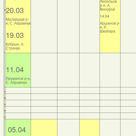
Лепельскі
р-н, А.
20.03
Вінчэўскі
14.04
Маларыцкі р-
н, С. Абрамчук
Аршанскі р-
н, Р.
Шкабара
19.03
Кобрын, А.
Страчук
11.04
Пружанскі р-н,
С. Абрамчук
05.04