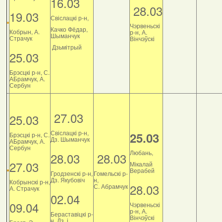
16.03
28.03
19.03
Свіслацкі р-н,
Чэрвеньскі
Качко Фёдар,
Кобрын, А.
р-н, А.
Шыманчук
Страчук
Вінчэўскі
Дзьмітрый
25.03
Брэсцкі р-н, С.
АБрамчук, А.
Сербун
27.03
25.03
Свіслацкі р-н,
25.03
Брэсцкі р-н, С.
Дз. Шыманчук
АБрамчук, А.
Сербун
Любань,
28.03
28.03
27.03
Мікалай
Верабей
Гродзенскі р-н,
Гомельскі р-
Дз. Якубовіч
н,
Кобрынскі р-н,
28.03
С. Абрамчук
А. Страчук
02.04
09.04
Чэрвеньскі
р-н, А.
Бераставіцкі р-
Вінчэўскі
н, Дз. і