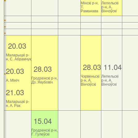
Мінскі р-н,
Лепельскі
Т.
р-н, А.
Раманава
Вінчэўскі
20.03
Маларыцкі р-
н, С. Абрамчук
28.03
11.04
28.03
20.03
Чэрвеньскі
Лепельскі
Гродзенскі р-н,
А. Мініч
р-н, А.
р-н, А.
Дз. Якубовіч
Вінчэўскі
Вінчэўскі
21.03
Маларыцкі р-
н. А. Рак
15.04
Гродзенскі р-н,
Г. Гулеўскі