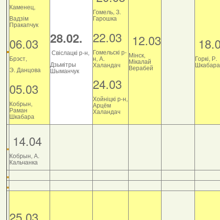
Каменец,
Гомель, З.
Вадзім
Гарошка
Пракапчук
22.03
28.02.
12.03
06.03
18.
Гомельскі р-
Свіслацкі р-н,
Мінск,
Брэст,
н, А.
Горкі, Р.
Мікалай
Дзьмітры
Халандач
Шкабара
Верабей
Э. Данцова
Шыманчук
24.03
05.03
Хойніцкі р-н,
Кобрын,
Арцём
Раман
Халандач
Шкабара
14.04
Кобрын, А.
Кальчанка
25.03