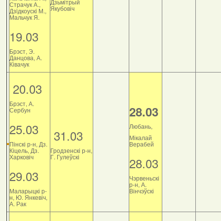
Дзьмітрый
Страчук А.,
Якубовіч
Дзiдкоускi М.,
Мальчук Я.
19.03
Брэст, Э.
Данцова, А.
Ківачук
20.03
Брэст, А.
28.03
Сербун
25.03
Любань,
31.03
Мікалай
Пінскі р-н, Дз.
Верабей
Кіцель, Дз.
Гродзенскі р-н,
Харковіч
Г. Гулеўскі
28.03
29.03
Чэрвеньскі
р-н, А.
Маларыцкі р-
Вінчэўскі
н, Ю. Янкевіч,
А. Рак