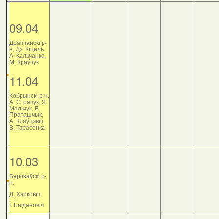
09.04
Драгічанскі р-
н, Дз. Кіцель,
А. Кальчанка,
М. Краўчук
11.04
Кобрынскі р-н,
А. Страчук, Я.
Мальчук, В.
Праташчык,
А. Кляўцэвіч,
В. Тарасенка
10.03
Бярозаўскі р-
н,
Д. Харковіч,
І. Багдановіч