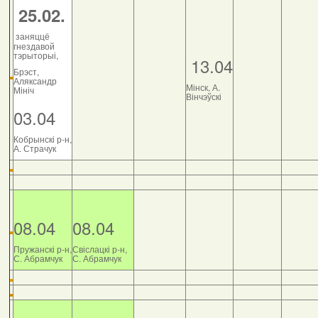
25.02.
заняццё
гнездавой
тэрыторыі,
13.04
Брэст,
Аляксандр
Мінск, А.
Мініч
Вінчэўскі
03.04
Кобрынскі р-н,
А. Страчук
08.04
08.04
Пружанскі р-н,
Свіслацкі р-н,
С. Абрамчук
С. Абрамчук