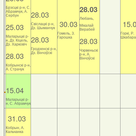
28.03
Брэсцкі р-н, С.
АБрамчук, А.
28.03
Сербун
Любань,
30.03
15.
Свіслацкі р-н,
25.03
Мікалай
Дз. Шыманчук
Верабей
Гомель, З.
Горкі, Р.
Маларыцкі р-
28.03
Гарошка
Шкабара
28.03
н, Дз. Кіцель,
Дз. Харковіч
Гродзенскі р-н,
Чэрвеньскі
Дз. Вінчэўскі
28.03
р-н, А.
Вінчэўскі
Кобрынскі р-н,
А. Страчук
15.04
Маларыцкі р-
н, С. Абрамчук
31.03
Кобрын, А.
Кальчанка