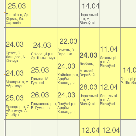
25.03
14.04
Пінскі р-н, Дз.
Чэрвеньскі
Кіцель, Дз.
р-н, А.
Харковіч
Вінчэўскі
22.03
24.03
24.03
11.04
Гомель, З.
24.03
Брэст, Э.
Свіслацкі р-н,
Гарошка
Данцова, А.
Дз. Шыманчук
Докшыцкі
Ківачук
р-н, А.
24.03
Любань,
Вінчэўскі
25.03
14.
24.03
Мікалай
Хойніцкі р-н,
Верабей
Гродна, М.
Арцём
Горацкі р
Маларыта, А.
Гулінскі
Халандач
Р. Шкаб
28.03
12.04
Абрамчук
26.03
24.03
25.03
Чэрвеньскі
Лепельскі
р-н, А.
р-н, А.
Гродзенскі р-н,
Лоеўскі р-н,
Вінчэўскі
Вінчэўскі
Брэсцкі р-н, С.
В. Гуменны
Арцём
АБрамчук, А.
Халандач
Сербун
12.04
12.04