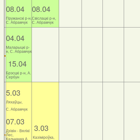
08.04
08.04
Пружанскі р-н,
Свіслацкі р-н,
С. Абрамчук
С. Абрамчук
04.04
Маларыцкі р-
н, С. Абрамчук
15.04
Брэсцкі р-н, А.
Сербун
5.03
Ляхаўцы,
С. Абрамчук
07.03
3.03
Дзiвiн - Вялiкi
Лес,
Казіміроўка,
Кальчанка А.,