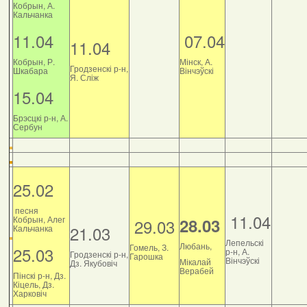
Кобрын, А.
Кальчанка
11.04
07.04
11.04
Кобрын, Р.
Мінск, А.
Гродзенскі р-н,
Шкабара
Вінчэўскі
Я. Сліж
15.04
Брэсцкі р-н, А.
Сербун
25.02
песня
11.04
Кобрын, Алег
28.03
29.03
21.03
Кальчанка
Лепельскі
Любань,
Гомель, З.
25.03
р-н, А.
Гродзенскі р-н,
Гарошка
Вінчэўскі
Мікалай
Дз. Якубовіч
Верабей
Пінскі р-н, Дз.
Кіцель, Дз.
Харковіч