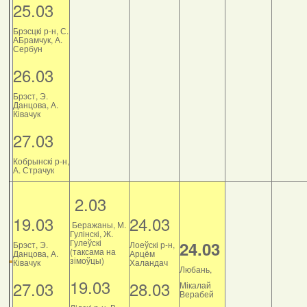
25.03
Брэсцкі р-н, С.
АБрамчук, А.
Сербун
26.03
Брэст, Э.
Данцова, А.
Ківачук
27.03
Кобрынскі р-н,
А. Страчук
2.03
19.03
24.03
Беражаны, М.
Гулінскі, Ж.
Гулеўскі
24.03
Брэст, Э.
Лоеўскі р-н,
(таксама на
Данцова, А.
Арцём
зімоўцы)
Ківачук
Халандач
Любань,
19.03
27.03
28.03
Мікалай
Верабей