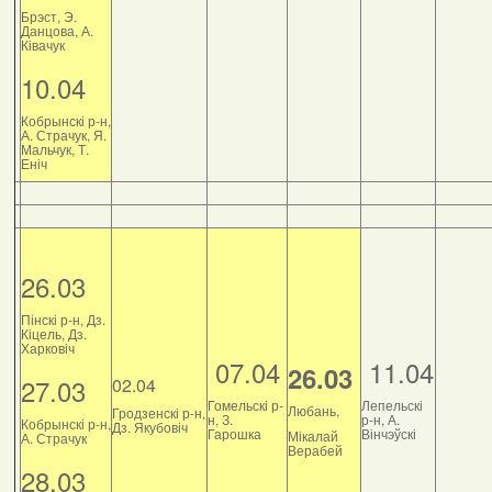
Брэст, Э.
Данцова, А.
Ківачук
10.04
Кобрынскі р-н,
А. Страчук, Я.
Мальчук, Т.
Еніч
26.03
Пінскі р-н, Дз.
Кіцель, Дз.
Харковіч
07.04
11.04
26.03
27.03
02.04
Гомельскі р-
Лепельскі
Любань,
Гродзенскі р-н,
н, З.
р-н, А.
Кобрынскі р-н,
Дз. Якубовіч
Гарошка
Вінчэўскі
Мікалай
А. Страчук
Верабей
28.03