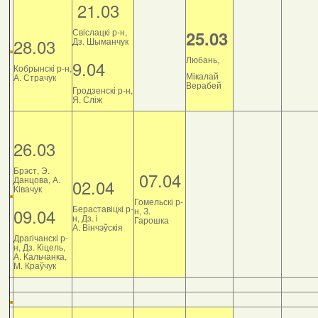
21.03
Свіслацкі р-н,
25.03
28.03
Дз. Шыманчук
Любань,
9.04
Кобрынскі р-н,
Мікалай
А. Страчук
Верабей
Гродзенскі р-н,
Я. Сліж
26.03
Брэст, Э.
07.04
Данцова, А.
02.04
Ківачук
Гомельскі р-
Бераставіцкі р-
09.04
н, З.
н, Дз. і
Гарошка
А. Вінчэўскія
Драгічанскі р-
н, Дз. Кіцель,
А. Кальчанка,
М. Краўчук