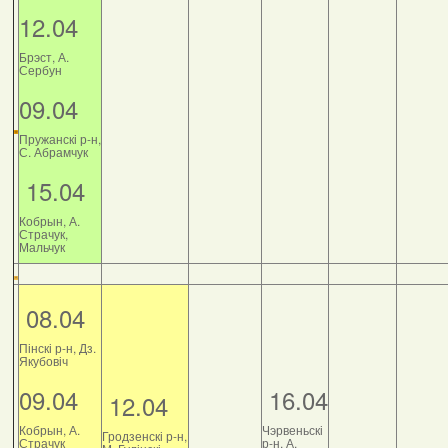
12.04
Брэст, А.
Сербун
09.04
Пружанскі р-н,
С. Абрамчук
15.04
Кобрын, А.
Страчук,
Мальчук
08.04
Пінскі р-н, Дз.
Якубовіч
09.04
16.04
12.04
Кобрын, А.
Чэрвеньскі
Гродзенскі р-н,
Страчук
р-н, А.