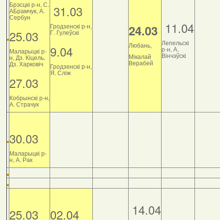
Брэсцкі р-н, С.
31.03
АБрамчук, А.
Сербун
11.04
Гродзенскі р-н,
24.03
25.03
Г. Гулеўскі
Лепельскі
Любань,
9.04
р-н, А.
Маларыцкі р-
Вінчэўскі
Мікалай
н, Дз. Кіцель,
Верабей
Дз. Харковіч
Гродзенскі р-н,
Я. Сліж
27.03
Кобрынскі р-н,
А. Страчук
30.03
Маларыцкі р-
н, А. Рак
14.04
25.03
02.04