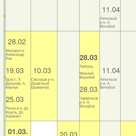
11.04
Лепельскі
р-н, А.
Вінчэўскі
28.02
Маларыта,
Аляксандр
28.03
Рак
Любань,
19.03
10.03
11.04
Мікалай
Верабей
Брэст, Э.
Свіслацкі р-н,
Лепельскі
Данцова, А.
Дзьмітрый
р-н, А.
28.03
Ківачук
Шыманчук
Вінчэўскі
25.03
Чэрвеньскі
р-н, А.
Вінчэўскі
Пінскі р-н, Дз.
Кіцель, Дз.
Харковіч
01.03.
20.03