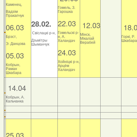
Каменец,
Гомель, З.
Вадзім
Гарошка
Пракапчук
22.03
28.02.
12.03
06.03
18.
Гомельскі р-
Свіслацкі р-н,
Мінск,
Брэст,
н, А.
Горкі, Р.
Мікалай
Дзьмітры
Халандач
Шкабара
Верабей
Э. Данцова
Шыманчук
24.03
05.03
Хойніцкі р-н,
Кобрын,
Арцём
Раман
Халандач
Шкабара
14.04
Кобрын, А.
Кальчанка
25.03