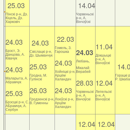
25.03
14.04
Пінскі р-н, Дз.
Чэрвеньскі
Кіцель, Дз.
р-н, А.
Харковіч
Вінчэўскі
22.03
24.03
24.03
11.04
Гомель, З.
24.03
Брэст, Э.
Свіслацкі р-н,
Гарошка
Данцова, А.
Дз. Шыманчук
Докшыцкі
Ківачук
р-н, А.
24.03
Любань,
Вінчэўскі
25.03
14.
24.03
Мікалай
Хойніцкі р-н,
Верабей
Гродна, М.
Арцём
Горацкі р
Маларыта, А.
Гулінскі
Халандач
Р. Шкаб
28.03
12.04
Абрамчук
26.03
24.03
25.03
Чэрвеньскі
Лепельскі
р-н, А.
р-н, А.
Гродзенскі р-н,
Лоеўскі р-н,
Вінчэўскі
Вінчэўскі
Брэсцкі р-н, С.
В. Гуменны
Арцём
АБрамчук, А.
Халандач
Сербун
12.04
12.04