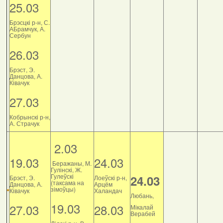
25.03
Брэсцкі р-н, С.
АБрамчук, А.
Сербун
26.03
Брэст, Э.
Данцова, А.
Ківачук
27.03
Кобрынскі р-н,
А. Страчук
2.03
19.03
24.03
Беражаны, М.
Гулінскі, Ж.
Гулеўскі
24.03
Брэст, Э.
Лоеўскі р-н,
(таксама на
Данцова, А.
Арцём
зімоўцы)
Ківачук
Халандач
Любань,
19.03
27.03
28.03
Мікалай
Верабей