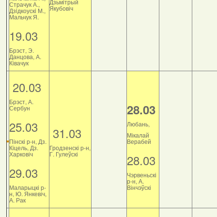
Дзьмітрый
Страчук А.,
Якубовіч
Дзiдкоускi М.,
Мальчук Я.
19.03
Брэст, Э.
Данцова, А.
Ківачук
20.03
Брэст, А.
28.03
Сербун
25.03
Любань,
31.03
Мікалай
Пінскі р-н, Дз.
Верабей
Кіцель, Дз.
Гродзенскі р-н,
Харковіч
Г. Гулеўскі
28.03
29.03
Чэрвеньскі
р-н, А.
Маларыцкі р-
Вінчэўскі
н, Ю. Янкевіч,
А. Рак