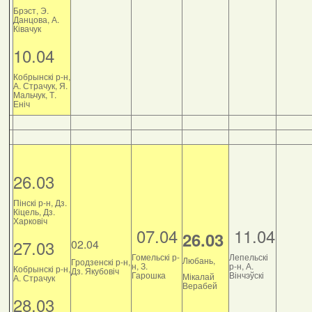
Брэст, Э.
Данцова, А.
Ківачук
10.04
Кобрынскі р-н,
А. Страчук, Я.
Мальчук, Т.
Еніч
26.03
Пінскі р-н, Дз.
Кіцель, Дз.
Харковіч
07.04
11.04
26.03
27.03
02.04
Гомельскі р-
Лепельскі
Любань,
Гродзенскі р-н,
н, З.
р-н, А.
Кобрынскі р-н,
Дз. Якубовіч
Гарошка
Вінчэўскі
Мікалай
А. Страчук
Верабей
28.03