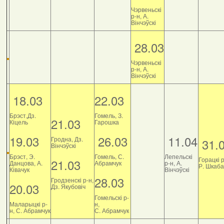
Чэрвеньскі
р-н, А.
Вінчэўскі
28.03
Чэрвеньскі
р-н, А.
Вінчэўскі
18.03
22.03
Брэст,Дз.
Гомель, З.
21.03
Кіцель
Гарошка
19.03
26.03
11.04
Гродна, Дз.
31.
Вінчэўскі
Брэст, Э.
Гомель, С.
Лепельскі
Горацкі р
21.03
Данцова, А.
Абрамчук
р-н, А.
Р. Шкаб
Ківачук
Вінчэўскі
28.03
Гродзенскі р-н,
20.03
Дз. Якубовіч
Гомельскі р-
Маларыцкі р-
н,
н, С. Абрамчук
С. Абрамчук