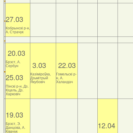
27.03
Кобрынскі р-н,
А. Страчук
20.03
Брэст, А.
3.03
22.03
Сербун
Казіміроўка,
Гомельскі р-
25.03
Дзьмітрый
н, А.
Якубовіч
Халандач
Пінскі р-н, Дз.
Кіцель, Дз.
Харковіч
19.03
12.04
Брэст, Э.
Данцова, А.
Ківачук