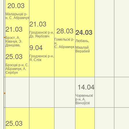
20.03
Маларыцкі р-
н, С. Абрамчук
21.03
21.03
28.03
24.03
Гродзенскі р-н,
Дз. Якубовіч
Брэст, А.
Гомельскі р-
Любань,
Ківачук, Э.
н,
9.04
Данцова.
С. Абрамчук
Мікалай
Верабей
25.03
Гродзенскі р-н,
Я. Сліж
Брэсцкі р-н, С.
АБрамчук, А.
Сербун
14.04
Чэрвеньскі
р-н, А.
Вінчэўскі
25.03