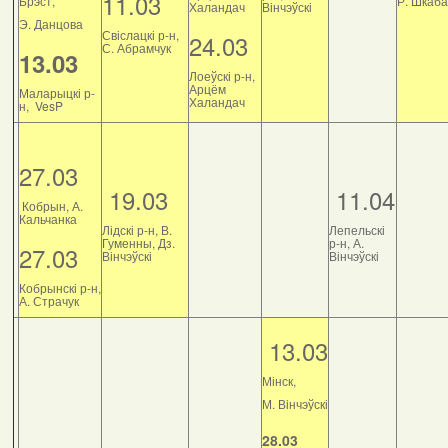
11.03
Брэст,
Р. Шкаб
Халандач
Вінчэўскі
Э. Данцова
Свіслацкі р-н,
24.03
С. Абрамчук
13.03
Лоеўскі р-н,
Арцём
Маларыцкі р-
Халандач
н, VesP
27.03
19.03
11.04
Кобрын, А.
Кальчанка
Лідскі р-н, В.
Лепельскі
Гуменны, Дз.
р-н, А.
27.03
Вінчэўскі
Вінчэўскі
Кобрынскі р-н,
А. Страчук
13.03
Мінск,
М. Вінчэўскі
28.03