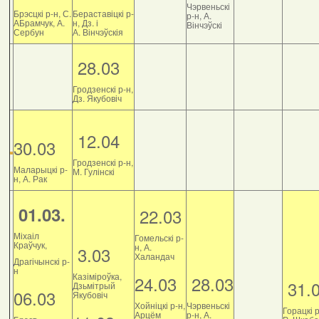
Чэрвеньскі
Брэсцкі р-н, С.
Бераставіцкі р-
р-н, А.
АБрамчук, А.
н, Дз. і
Вінчэўскі
Сербун
А. Вінчэўскія
28.03
Гродзенскі р-н,
Дз. Якубовіч
12.04
30.03
Гродзенскі р-н,
Маларыцкі р-
М. Гулінскі
н, А. Рак
01.03.
22.03
Міхаіл
Гомельскі р-
Краўчук,
н, А.
3.03
Халандач
Драгічынскі р-
н
Казіміроўка,
24.03
28.03
31.
Дзьмітрый
06.03
Якубовіч
Хойніцкі р-н,
Чэрвеньскі
Горацкі р
Арцём
р-н, А.