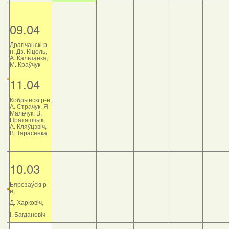
09.04
Драгічанскі р-
н, Дз. Кіцель,
А. Кальчанка,
М. Краўчук
11.04
Кобрынскі р-н,
А. Страчук, Я.
Мальчук, В.
Праташчык,
А. Кляўцэвіч,
В. Тарасенка
10.03
Бярозаўскі р-
н,
Д. Харковіч,
І. Багдановіч