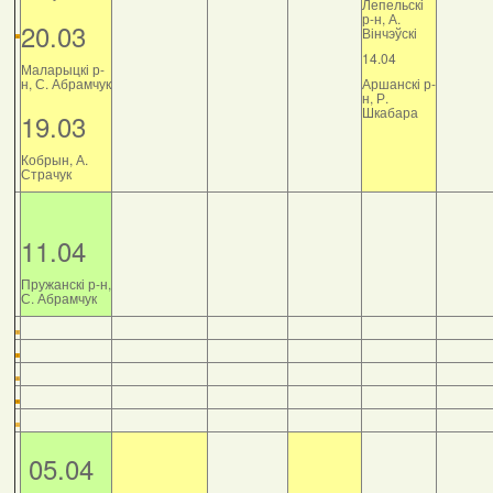
Лепельскі
р-н, А.
20.03
Вінчэўскі
14.04
Маларыцкі р-
н, С. Абрамчук
Аршанскі р-
н, Р.
Шкабара
19.03
Кобрын, А.
Страчук
11.04
Пружанскі р-н,
С. Абрамчук
05.04