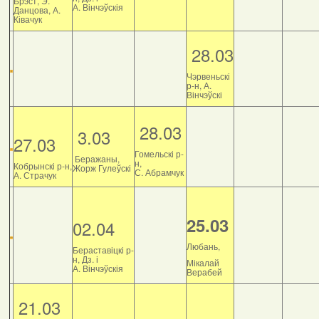
Брэст, Э.
А. Вінчэўскія
Данцова, А.
Ківачук
28.03
Чэрвеньскі
р-н, А.
Вінчэўскі
28.03
3.03
27.03
Гомельскі р-
Беражаны,
н,
Кобрынскі р-н,
Жорж Гулеўскі
С. Абрамчук
А. Страчук
25.03
02.04
Любань,
Бераставіцкі р-
н, Дз. і
Мікалай
А. Вінчэўскія
Верабей
21.03