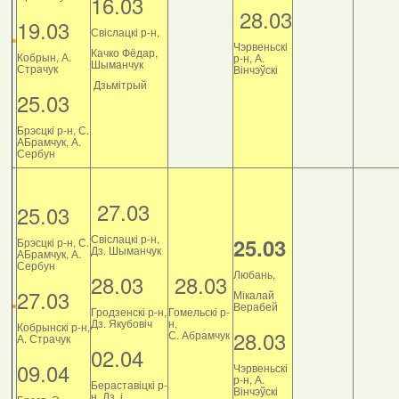
16.03
28.03
19.03
Свіслацкі р-н,
Чэрвеньскі
Качко Фёдар,
Кобрын, А.
р-н, А.
Шыманчук
Страчук
Вінчэўскі
Дзьмітрый
25.03
Брэсцкі р-н, С.
АБрамчук, А.
Сербун
27.03
25.03
Свіслацкі р-н,
25.03
Брэсцкі р-н, С.
Дз. Шыманчук
АБрамчук, А.
Сербун
Любань,
28.03
28.03
27.03
Мікалай
Верабей
Гродзенскі р-н,
Гомельскі р-
Дз. Якубовіч
н,
Кобрынскі р-н,
28.03
С. Абрамчук
А. Страчук
02.04
09.04
Чэрвеньскі
р-н, А.
Бераставіцкі р-
Вінчэўскі
н, Дз. і