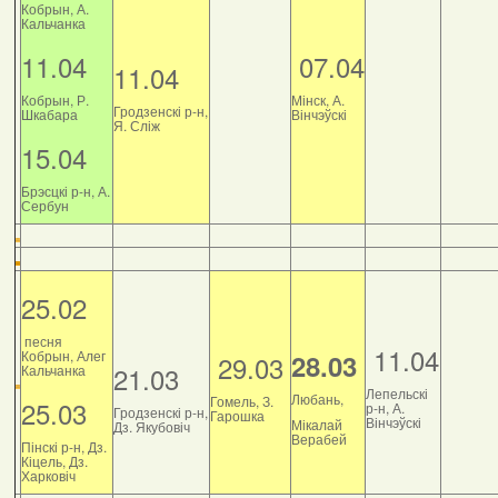
Кобрын, А.
Кальчанка
11.04
07.04
11.04
Кобрын, Р.
Мінск, А.
Гродзенскі р-н,
Шкабара
Вінчэўскі
Я. Сліж
15.04
Брэсцкі р-н, А.
Сербун
25.02
песня
11.04
Кобрын, Алег
28.03
29.03
21.03
Кальчанка
Лепельскі
Любань,
Гомель, З.
25.03
р-н, А.
Гродзенскі р-н,
Гарошка
Вінчэўскі
Мікалай
Дз. Якубовіч
Верабей
Пінскі р-н, Дз.
Кіцель, Дз.
Харковіч