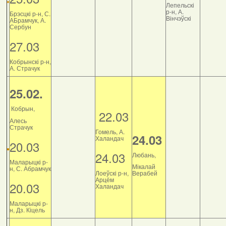
Лепельскі
р-н, А.
Брэсцкі р-н, С.
Вінчэўскі
АБрамчук, А.
Сербун
27.03
Кобрынскі р-н,
А. Страчук
25.02.
Кобрын,
22.03
Алесь
Страчук
Гомель, А.
24.03
Халандач
20.03
24.03
Любань,
Маларыцкі р-
Мікалай
н, С. Абрамчук
Лоеўскі р-н,
Верабей
Арцём
20.03
Халандач
Маларыцкі р-
н, Дз. Кіцель