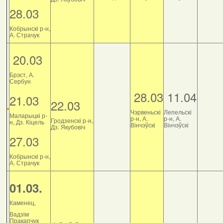
28.03
Кобрынскі р-н,
А. Страчук
20.03
Брэст, А.
Сербун
28.03
11.04
21.03
22.03
Чэрвеньскі
Лепельскі
Маларыцкі р-
р-н, А.
р-н, А.
Гродзенскі р-н,
н, Дз. Кіцель
Вінчэўскі
Вінчэўскі
Дз. Якубовіч
27.03
Кобрынскі р-н,
А. Страчук
01.03.
Каменец,
Вадзім
Пракапчук