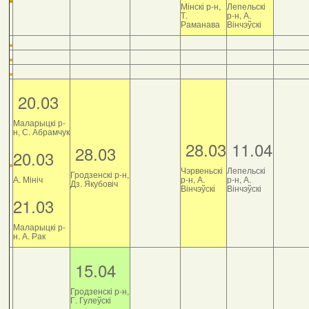
Мінскі р-н,
Лепельскі
Т.
р-н, А.
Раманава
Вінчэўскі
20.03
Маларыцкі р-
н, С. Абрамчук
28.03
11.04
28.03
20.03
Чэрвеньскі
Лепельскі
Гродзенскі р-н,
А. Мініч
р-н, А.
р-н, А.
Дз. Якубовіч
Вінчэўскі
Вінчэўскі
21.03
Маларыцкі р-
н. А. Рак
15.04
Гродзенскі р-н,
Г. Гулеўскі