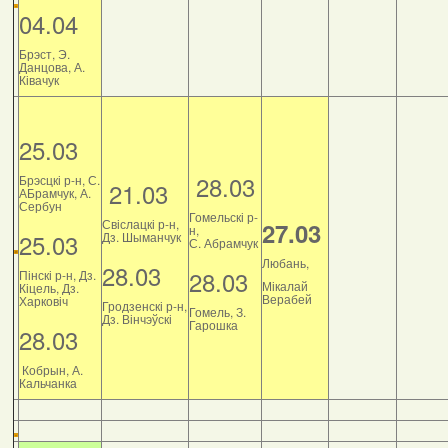
04.04
Брэст, Э.
Данцова, А.
Ківачук
25.03
28.03
Брэсцкі р-н, С.
21.03
АБрамчук, А.
Сербун
Гомельскі р-
Свіслацкі р-н,
27.03
н,
25.03
Дз. Шыманчук
С. Абрамчук
Любань,
28.03
28.03
Пінскі р-н, Дз.
Мікалай
Кіцель, Дз.
Верабей
Харковіч
Гродзенскі р-н,
Гомель, З.
Дз. Вінчэўскі
Гарошка
28.03
Кобрын, А.
Кальчанка