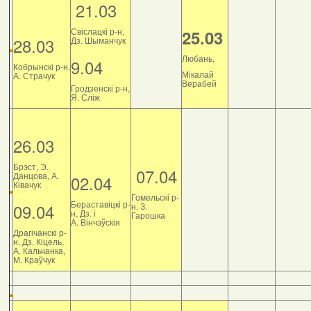
21.03
Свіслацкі р-н,
25.03
28.03
Дз. Шыманчук
Любань,
9.04
Кобрынскі р-н,
Мікалай
А. Страчук
Верабей
Гродзенскі р-н,
Я. Сліж
26.03
Брэст, Э.
07.04
Данцова, А.
02.04
Ківачук
Гомельскі р-
Бераставіцкі р-
09.04
н, З.
н, Дз. і
Гарошка
А. Вінчэўскія
Драгічанскі р-
н, Дз. Кіцель,
А. Кальчанка,
М. Краўчук