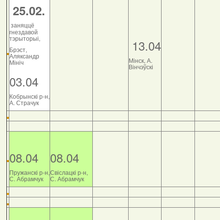
25.02.
заняццё
гнездавой
тэрыторыі,
13.04
Брэст,
Аляксандр
Мінск, А.
Мініч
Вінчэўскі
03.04
Кобрынскі р-н,
А. Страчук
08.04
08.04
Пружанскі р-н,
Свіслацкі р-н,
С. Абрамчук
С. Абрамчук