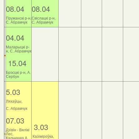
08.04
08.04
Пружанскі р-н,
Свіслацкі р-н,
С. Абрамчук
С. Абрамчук
04.04
Маларыцкі р-
н, С. Абрамчук
15.04
Брэсцкі р-н, А.
Сербун
5.03
Ляхаўцы,
С. Абрамчук
07.03
3.03
Дзiвiн - Вялiкi
Лес,
Казіміроўка,
Кальчанка А.,