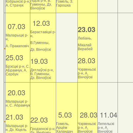
Лідскі р-н, В.
Кобрынскі р-н,
Гомель, З.
Гуменны, Дз.
А. Страчук
Гарошка
Вінчэўскі
12.03
07.03
23.03
Бераставіцкі р-
Маларыцкі р-
н,
Любань,
н,
В.Гуменны,
Мікалай
А. Пракаповіч
Верабей
Дз. Вінчэўскі
25.03
28.03
19.03
Брэсцкі р-н, С.
Чэрвеньскі
Дятлаўскі р-н,
АБрамчук, А.
р-н, А.
В. Гуменны,
Сербун
Вінчэўскі
Дз. Вінчэўскі
20.03
Маларыцкі р-
н, С. Абрамчук
5.03
28.03
11.04
21.03
22.03
Гомель,
Чэрвеньскі
Лепельскі
Маларыцкі р-
Арцём
р-н, А.
р-н, А.
Гродзенскі р-н,
н, Дз. Кіцель
Халандач
Вінчэўскі
Вінчэўскі
Дз. Якубовіч