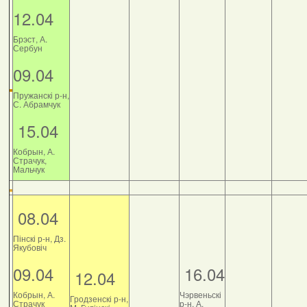
12.04
Брэст, А.
Сербун
09.04
Пружанскі р-н,
С. Абрамчук
15.04
Кобрын, А.
Страчук,
Мальчук
08.04
Пінскі р-н, Дз.
Якубовіч
09.04
16.04
12.04
Кобрын, А.
Чэрвеньскі
Гродзенскі р-н,
Страчук
р-н, А.