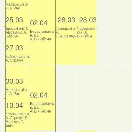
Маларыцкі р-
н, А. Рак
25.03
28.03
28.03
02.04
Брэсцкі р-н, С.
Гомельскі р-
Чэрвеньскі
Бераставіцкі р-
АБрамчук, А.
н,
р-н, А.
н, Дз. і
Сербун
С. Абрамчук
Вінчэўскі
А. Вінчэўскія
27.03
Кобрынскі р-н,
А. Страчук
30.03
Маларыцкі р-
02.04
н, А. Рак
10.04
Бераставіцкі р-
н, Дз. і
А. Вінчэўскія
Кобрынскі р-н,
А. Страчук, Я.
Мальчук, Т.
Еніч