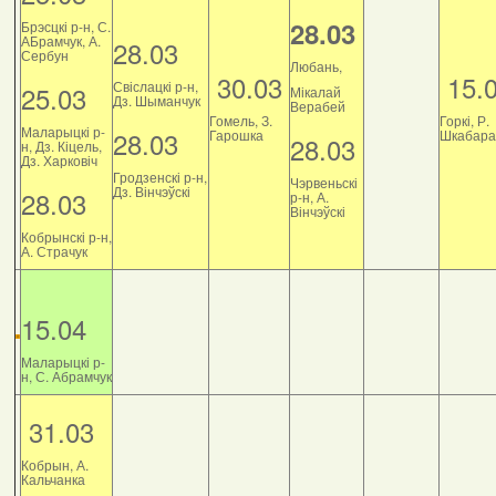
28.03
Брэсцкі р-н, С.
АБрамчук, А.
28.03
Сербун
Любань,
30.03
15.
Свіслацкі р-н,
25.03
Мікалай
Дз. Шыманчук
Верабей
Гомель, З.
Горкі, Р.
Маларыцкі р-
28.03
Гарошка
Шкабара
28.03
н, Дз. Кіцель,
Дз. Харковіч
Гродзенскі р-н,
Чэрвеньскі
Дз. Вінчэўскі
28.03
р-н, А.
Вінчэўскі
Кобрынскі р-н,
А. Страчук
15.04
Маларыцкі р-
н, С. Абрамчук
31.03
Кобрын, А.
Кальчанка