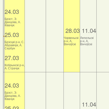
24.03
Брэст, Э.
Данцова, А.
Ківачук
28.03
11.04
25.03
Чэрвеньскі
Лепельскі
р-н, А.
р-н, А.
Брэсцкі р-н, С.
Вінчэўскі
Вінчэўскі
АБрамчук, А.
Сербун
27.03
Кобрынскі р-н,
А. Страчук
24.03
Брэст, Э.
Данцова, А.
Ківачук
11.04
25.03