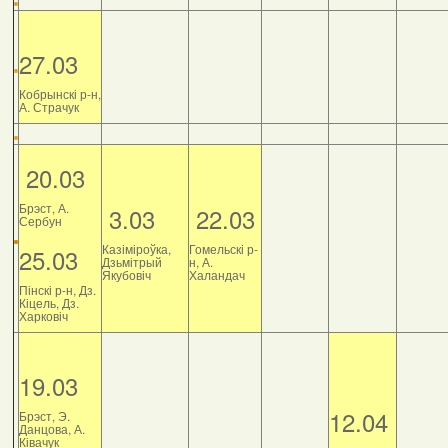
27.03
Кобрынскі р-н,
А. Страчук
20.03
Брэст, А.
3.03
22.03
Сербун
Казіміроўка,
Гомельскі р-
25.03
Дзьмітрый
н, А.
Якубовіч
Халандач
Пінскі р-н, Дз.
Кіцель, Дз.
Харковіч
19.03
12.04
Брэст, Э.
Данцова, А.
Ківачук