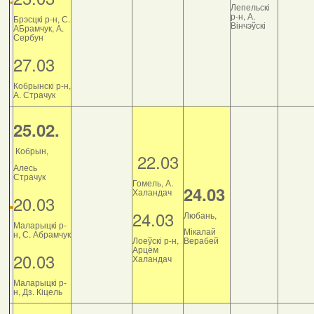
Лепельскі
р-н, А.
Брэсцкі р-н, С.
Вінчэўскі
АБрамчук, А.
Сербун
27.03
Кобрынскі р-н,
А. Страчук
25.02.
Кобрын,
22.03
Алесь
Страчук
Гомель, А.
24.03
Халандач
20.03
24.03
Любань,
Маларыцкі р-
Мікалай
н, С. Абрамчук
Лоеўскі р-н,
Верабей
Арцём
20.03
Халандач
Маларыцкі р-
н, Дз. Кіцель