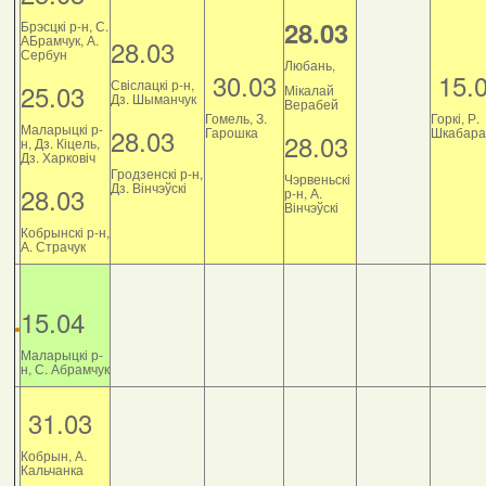
28.03
Брэсцкі р-н, С.
АБрамчук, А.
28.03
Сербун
Любань,
30.03
15.
Свіслацкі р-н,
25.03
Мікалай
Дз. Шыманчук
Верабей
Гомель, З.
Горкі, Р.
Маларыцкі р-
28.03
Гарошка
Шкабара
28.03
н, Дз. Кіцель,
Дз. Харковіч
Гродзенскі р-н,
Чэрвеньскі
Дз. Вінчэўскі
28.03
р-н, А.
Вінчэўскі
Кобрынскі р-н,
А. Страчук
15.04
Маларыцкі р-
н, С. Абрамчук
31.03
Кобрын, А.
Кальчанка