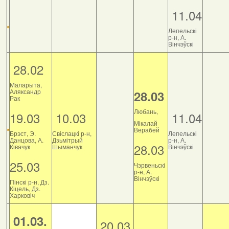
11.04
Лепельскі
р-н, А.
Вінчэўскі
28.02
Маларыта,
Аляксандр
28.03
Рак
Любань,
19.03
10.03
11.04
Мікалай
Верабей
Брэст, Э.
Свіслацкі р-н,
Лепельскі
Данцова, А.
Дзьмітрый
р-н, А.
28.03
Ківачук
Шыманчук
Вінчэўскі
25.03
Чэрвеньскі
р-н, А.
Вінчэўскі
Пінскі р-н, Дз.
Кіцель, Дз.
Харковіч
01.03.
20.03