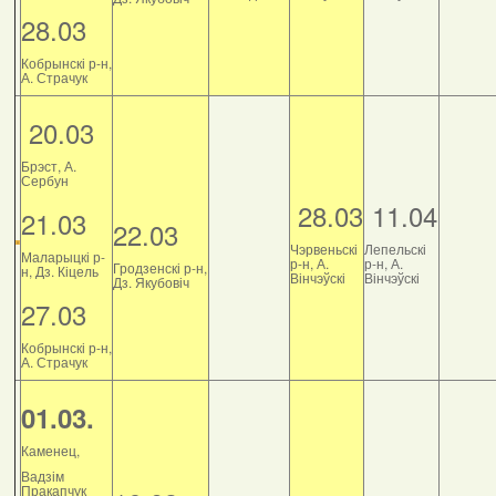
28.03
Кобрынскі р-н,
А. Страчук
20.03
Брэст, А.
Сербун
28.03
11.04
21.03
22.03
Чэрвеньскі
Лепельскі
Маларыцкі р-
р-н, А.
р-н, А.
Гродзенскі р-н,
н, Дз. Кіцель
Вінчэўскі
Вінчэўскі
Дз. Якубовіч
27.03
Кобрынскі р-н,
А. Страчук
01.03.
Каменец,
Вадзім
Пракапчук