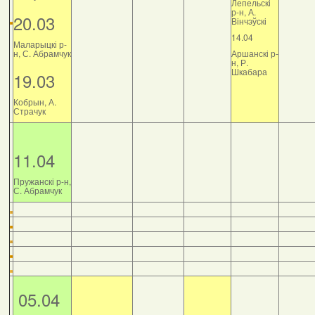
Лепельскі
р-н, А.
20.03
Вінчэўскі
14.04
Маларыцкі р-
н, С. Абрамчук
Аршанскі р-
н, Р.
Шкабара
19.03
Кобрын, А.
Страчук
11.04
Пружанскі р-н,
С. Абрамчук
05.04