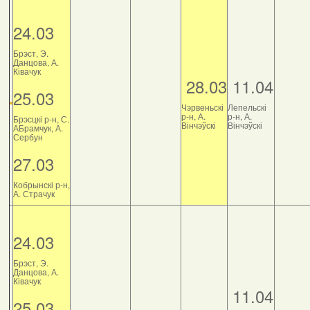
24.03
Брэст, Э.
Данцова, А.
Ківачук
28.03
11.04
25.03
Чэрвеньскі
Лепельскі
р-н, А.
р-н, А.
Брэсцкі р-н, С.
Вінчэўскі
Вінчэўскі
АБрамчук, А.
Сербун
27.03
Кобрынскі р-н,
А. Страчук
24.03
Брэст, Э.
Данцова, А.
Ківачук
11.04
25.03