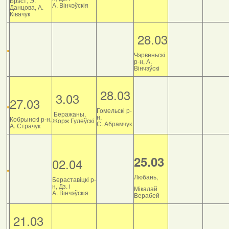
Брэст, Э.
А. Вінчэўскія
Данцова, А.
Ківачук
28.03
Чэрвеньскі
р-н, А.
Вінчэўскі
28.03
3.03
27.03
Гомельскі р-
Беражаны,
н,
Кобрынскі р-н,
Жорж Гулеўскі
С. Абрамчук
А. Страчук
25.03
02.04
Любань,
Бераставіцкі р-
н, Дз. і
Мікалай
А. Вінчэўскія
Верабей
21.03