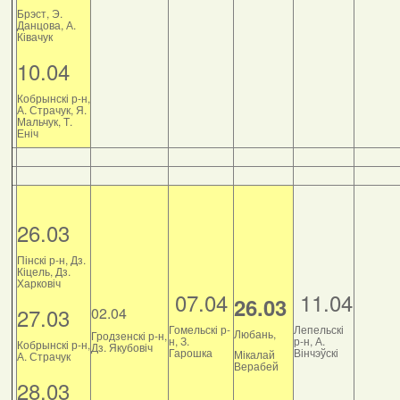
Брэст, Э.
Данцова, А.
Ківачук
10.04
Кобрынскі р-н,
А. Страчук, Я.
Мальчук, Т.
Еніч
26.03
Пінскі р-н, Дз.
Кіцель, Дз.
Харковіч
07.04
11.04
26.03
27.03
02.04
Гомельскі р-
Лепельскі
Любань,
Гродзенскі р-н,
н, З.
р-н, А.
Кобрынскі р-н,
Дз. Якубовіч
Гарошка
Вінчэўскі
Мікалай
А. Страчук
Верабей
28.03