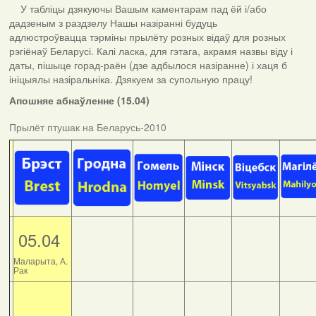
У табліцы дзякуючы Вашым каментарам пад ёй і/або
дадзеным з раздзелу Нашы назіранні будуць
адлюстроўвацца тэрміны прылёту розных відаў для розных
рэгіёнаў Беларусі. Калі ласка, для гэтага, акрамя назвы віду і
даты, пішыце горад-раён (дзе адбылося назіранне) і хаця б
ініцыялы назіральніка. Дзякуем за супольную працу!
Апошняе абнаўленне (15.04)
Прылёт птушак на Беларусь-2010
05.04
Маларыта, А.
Рак