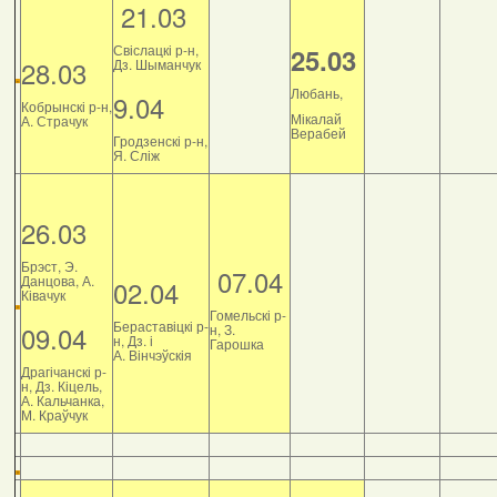
21.03
Свіслацкі р-н,
25.03
28.03
Дз. Шыманчук
Любань,
9.04
Кобрынскі р-н,
Мікалай
А. Страчук
Верабей
Гродзенскі р-н,
Я. Сліж
26.03
Брэст, Э.
07.04
Данцова, А.
02.04
Ківачук
Гомельскі р-
Бераставіцкі р-
09.04
н, З.
н, Дз. і
Гарошка
А. Вінчэўскія
Драгічанскі р-
н, Дз. Кіцель,
А. Кальчанка,
М. Краўчук