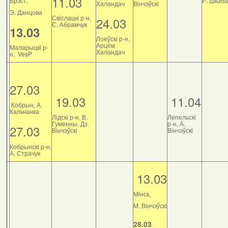
11.03
Брэст,
Р. Шкаб
Халандач
Вінчэўскі
Э. Данцова
Свіслацкі р-н,
24.03
С. Абрамчук
13.03
Лоеўскі р-н,
Арцём
Маларыцкі р-
Халандач
н, VesP
27.03
19.03
11.04
Кобрын, А.
Кальчанка
Лідскі р-н, В.
Лепельскі
Гуменны, Дз.
р-н, А.
27.03
Вінчэўскі
Вінчэўскі
Кобрынскі р-н,
А. Страчук
13.03
Мінск,
М. Вінчэўскі
28.03