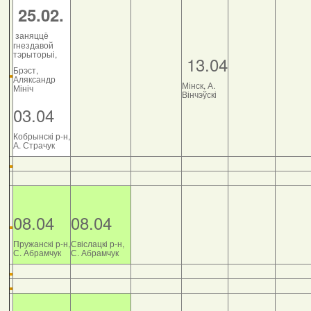
25.02.
заняццё
гнездавой
тэрыторыі,
13.04
Брэст,
Аляксандр
Мінск, А.
Мініч
Вінчэўскі
03.04
Кобрынскі р-н,
А. Страчук
08.04
08.04
Пружанскі р-н,
Свіслацкі р-н,
С. Абрамчук
С. Абрамчук