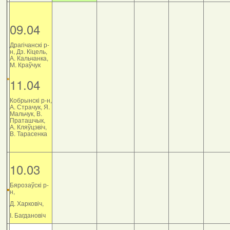
09.04
Драгічанскі р-
н, Дз. Кіцель,
А. Кальчанка,
М. Краўчук
11.04
Кобрынскі р-н,
А. Страчук, Я.
Мальчук, В.
Праташчык,
А. Кляўцэвіч,
В. Тарасенка
10.03
Бярозаўскі р-
н,
Д. Харковіч,
І. Багдановіч