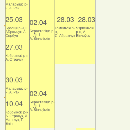
Маларыцкі р-
н, А. Рак
25.03
28.03
28.03
02.04
Брэсцкі р-н, С.
Гомельскі р-
Чэрвеньскі
Бераставіцкі р-
АБрамчук, А.
н,
р-н, А.
н, Дз. і
Сербун
С. Абрамчук
Вінчэўскі
А. Вінчэўскія
27.03
Кобрынскі р-н,
А. Страчук
30.03
Маларыцкі р-
02.04
н, А. Рак
10.04
Бераставіцкі р-
н, Дз. і
А. Вінчэўскія
Кобрынскі р-н,
А. Страчук, Я.
Мальчук, Т.
Еніч