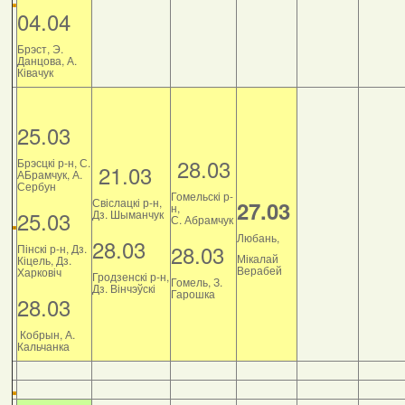
04.04
Брэст, Э.
Данцова, А.
Ківачук
25.03
28.03
Брэсцкі р-н, С.
21.03
АБрамчук, А.
Сербун
Гомельскі р-
Свіслацкі р-н,
27.03
н,
25.03
Дз. Шыманчук
С. Абрамчук
Любань,
28.03
28.03
Пінскі р-н, Дз.
Мікалай
Кіцель, Дз.
Верабей
Харковіч
Гродзенскі р-н,
Гомель, З.
Дз. Вінчэўскі
Гарошка
28.03
Кобрын, А.
Кальчанка