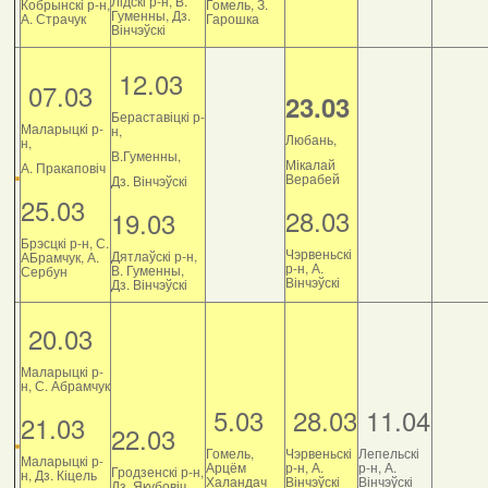
Лідскі р-н, В.
Кобрынскі р-н,
Гомель, З.
Гуменны, Дз.
А. Страчук
Гарошка
Вінчэўскі
12.03
07.03
23.03
Бераставіцкі р-
Маларыцкі р-
н,
Любань,
н,
В.Гуменны,
Мікалай
А. Пракаповіч
Верабей
Дз. Вінчэўскі
25.03
28.03
19.03
Брэсцкі р-н, С.
Чэрвеньскі
Дятлаўскі р-н,
АБрамчук, А.
р-н, А.
В. Гуменны,
Сербун
Вінчэўскі
Дз. Вінчэўскі
20.03
Маларыцкі р-
н, С. Абрамчук
5.03
28.03
11.04
21.03
22.03
Гомель,
Чэрвеньскі
Лепельскі
Маларыцкі р-
Арцём
р-н, А.
р-н, А.
Гродзенскі р-н,
н, Дз. Кіцель
Халандач
Вінчэўскі
Вінчэўскі
Дз. Якубовіч