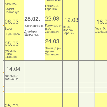
Каменец,
Гомель, З.
Вадзім
Гарошка
Пракапчук
22.03
28.02.
12.03
06.03
18.
Гомельскі р-
Свіслацкі р-н,
Мінск,
Брэст,
н, А.
Горкі, Р.
Мікалай
Дзьмітры
Халандач
Шкабара
Верабей
Э. Данцова
Шыманчук
24.03
05.03
Хойніцкі р-н,
Кобрын,
Арцём
Раман
Халандач
Шкабара
14.04
Кобрын, А.
Кальчанка
25.03