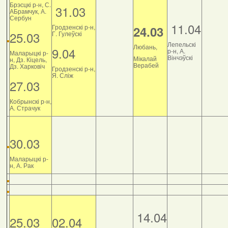
Брэсцкі р-н, С.
31.03
АБрамчук, А.
Сербун
11.04
Гродзенскі р-н,
24.03
25.03
Г. Гулеўскі
Лепельскі
Любань,
9.04
р-н, А.
Маларыцкі р-
Вінчэўскі
Мікалай
н, Дз. Кіцель,
Верабей
Дз. Харковіч
Гродзенскі р-н,
Я. Сліж
27.03
Кобрынскі р-н,
А. Страчук
30.03
Маларыцкі р-
н, А. Рак
14.04
25.03
02.04