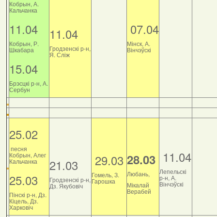
Кобрын, А.
Кальчанка
11.04
07.04
11.04
Кобрын, Р.
Мінск, А.
Гродзенскі р-н,
Шкабара
Вінчэўскі
Я. Сліж
15.04
Брэсцкі р-н, А.
Сербун
25.02
песня
11.04
Кобрын, Алег
28.03
29.03
21.03
Кальчанка
Лепельскі
Любань,
Гомель, З.
25.03
р-н, А.
Гродзенскі р-н,
Гарошка
Вінчэўскі
Мікалай
Дз. Якубовіч
Верабей
Пінскі р-н, Дз.
Кіцель, Дз.
Харковіч