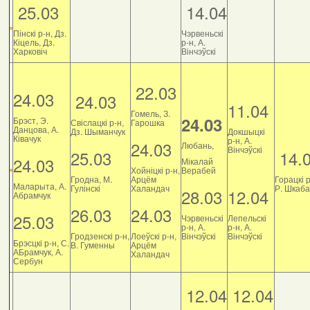
25.03
14.04
Пінскі р-н, Дз.
Чэрвеньскі
Кіцель, Дз.
р-н, А.
Харковіч
Вінчэўскі
22.03
24.03
24.03
11.04
Гомель, З.
24.03
Брэст, Э.
Свіслацкі р-н,
Гарошка
Данцова, А.
Дз. Шыманчук
Докшыцкі
Ківачук
р-н, А.
24.03
Любань,
Вінчэўскі
25.03
14.
24.03
Мікалай
Хойніцкі р-н,
Верабей
Гродна, М.
Арцём
Горацкі р
Маларыта, А.
Гулінскі
Халандач
Р. Шкаб
28.03
12.04
Абрамчук
26.03
24.03
25.03
Чэрвеньскі
Лепельскі
р-н, А.
р-н, А.
Гродзенскі р-н,
Лоеўскі р-н,
Вінчэўскі
Вінчэўскі
Брэсцкі р-н, С.
В. Гуменны
Арцём
АБрамчук, А.
Халандач
Сербун
12.04
12.04