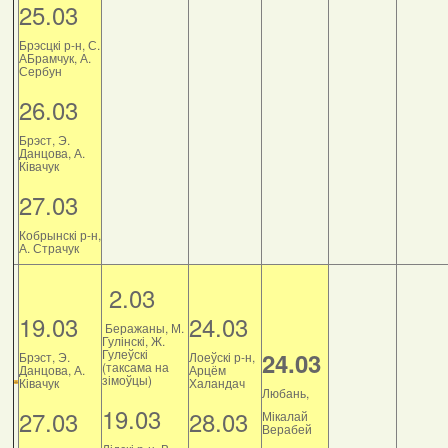
25.03
Брэсцкі р-н, С.
АБрамчук, А.
Сербун
26.03
Брэст, Э.
Данцова, А.
Ківачук
27.03
Кобрынскі р-н,
А. Страчук
2.03
19.03
24.03
Беражаны, М.
Гулінскі, Ж.
Гулеўскі
24.03
Брэст, Э.
Лоеўскі р-н,
(таксама на
Данцова, А.
Арцём
зімоўцы)
Ківачук
Халандач
Любань,
19.03
27.03
28.03
Мікалай
Верабей