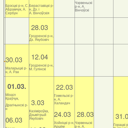
Чэрвеньскі
Брэсцкі р-н, С.
Бераставіцкі р-
р-н, А.
АБрамчук, А.
н, Дз. і
Вінчэўскі
Сербун
А. Вінчэўскія
28.03
Гродзенскі р-н,
Дз. Якубовіч
12.04
30.03
Гродзенскі р-н,
Маларыцкі р-
М. Гулінскі
н, А. Рак
01.03.
22.03
Міхаіл
Гомельскі р-
Краўчук,
н, А.
3.03
Халандач
Драгічынскі р-
н
Казіміроўка,
24.03
28.03
31.
Дзьмітрый
06.03
Якубовіч
Хойніцкі р-н,
Чэрвеньскі
Горацкі р
Арцём
р-н, А.