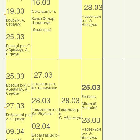
16.03
28.03
19.03
Свіслацкі р-н,
Чэрвеньскі
Качко Фёдар,
Кобрын, А.
р-н, А.
Шыманчук
Страчук
Вінчэўскі
Дзьмітрый
25.03
Брэсцкі р-н, С.
АБрамчук, А.
Сербун
27.03
25.03
Свіслацкі р-н,
25.03
Брэсцкі р-н, С.
Дз. Шыманчук
АБрамчук, А.
Сербун
Любань,
28.03
28.03
27.03
Мікалай
Верабей
Гродзенскі р-н,
Гомельскі р-
Дз. Якубовіч
н,
Кобрынскі р-н,
28.03
С. Абрамчук
А. Страчук
02.04
09.04
Чэрвеньскі
р-н, А.
Бераставіцкі р-
Вінчэўскі
н, Дз. і