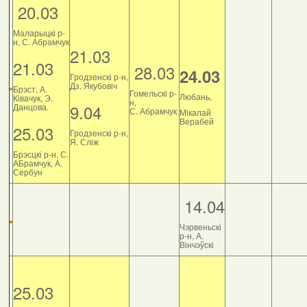
20.03
Маларыцкі р-
н, С. Абрамчук
21.03
21.03
28.03
24.03
Гродзенскі р-н,
Дз. Якубовіч
Брэст, А.
Гомельскі р-
Любань,
Ківачук, Э.
н,
9.04
Данцова.
С. Абрамчук
Мікалай
Верабей
25.03
Гродзенскі р-н,
Я. Сліж
Брэсцкі р-н, С.
АБрамчук, А.
Сербун
14.04
Чэрвеньскі
р-н, А.
Вінчэўскі
25.03