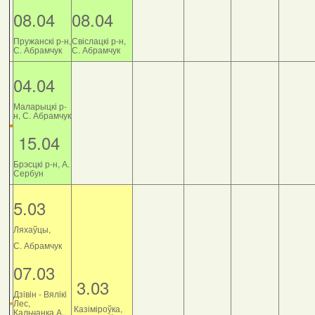
08.04
08.04
Пружанскі р-н,
Свіслацкі р-н,
С. Абрамчук
С. Абрамчук
04.04
Маларыцкі р-
н, С. Абрамчук
15.04
Брэсцкі р-н, А.
Сербун
5.03
Ляхаўцы,
С. Абрамчук
07.03
3.03
Дзiвiн - Вялiкi
Лес,
Казіміроўка,
Кальчанка А.,