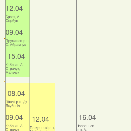
12.04
Брэст, А.
Сербун
09.04
Пружанскі р-н,
С. Абрамчук
15.04
Кобрын, А.
Страчук,
Мальчук
08.04
Пінскі р-н, Дз.
Якубовіч
09.04
16.04
12.04
Кобрын, А.
Чэрвеньскі
Гродзенскі р-н,
Страчук
р-н, А.