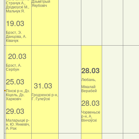
Дзьмітрый
Страчук А.,
Якубовіч
Дзiдкоускi М.,
Мальчук Я.
19.03
Брэст, Э.
Данцова, А.
Ківачук
20.03
Брэст, А.
28.03
Сербун
25.03
Любань,
31.03
Мікалай
Пінскі р-н, Дз.
Верабей
Кіцель, Дз.
Гродзенскі р-н,
Харковіч
Г. Гулеўскі
28.03
29.03
Чэрвеньскі
р-н, А.
Маларыцкі р-
Вінчэўскі
н, Ю. Янкевіч,
А. Рак