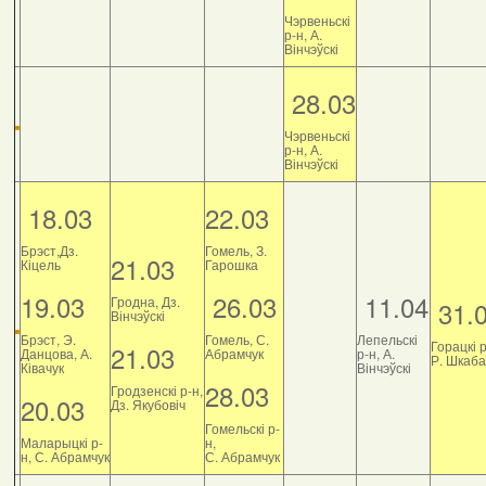
Чэрвеньскі
р-н, А.
Вінчэўскі
28.03
Чэрвеньскі
р-н, А.
Вінчэўскі
18.03
22.03
Брэст,Дз.
Гомель, З.
21.03
Кіцель
Гарошка
19.03
26.03
11.04
Гродна, Дз.
31.
Вінчэўскі
Брэст, Э.
Гомель, С.
Лепельскі
Горацкі р
21.03
Данцова, А.
Абрамчук
р-н, А.
Р. Шкаб
Ківачук
Вінчэўскі
28.03
Гродзенскі р-н,
20.03
Дз. Якубовіч
Гомельскі р-
Маларыцкі р-
н,
н, С. Абрамчук
С. Абрамчук