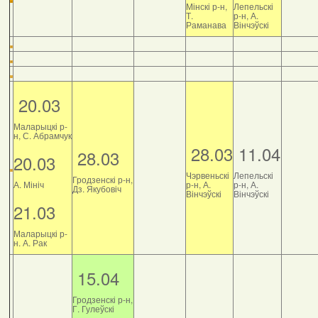
Мінскі р-н,
Лепельскі
Т.
р-н, А.
Раманава
Вінчэўскі
20.03
Маларыцкі р-
н, С. Абрамчук
28.03
11.04
28.03
20.03
Чэрвеньскі
Лепельскі
Гродзенскі р-н,
А. Мініч
р-н, А.
р-н, А.
Дз. Якубовіч
Вінчэўскі
Вінчэўскі
21.03
Маларыцкі р-
н. А. Рак
15.04
Гродзенскі р-н,
Г. Гулеўскі