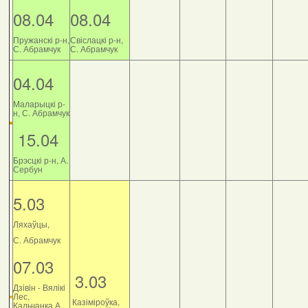
08.04
08.04
Пружанскі р-н,
Свіслацкі р-н,
С. Абрамчук
С. Абрамчук
04.04
Маларыцкі р-
н, С. Абрамчук
15.04
Брэсцкі р-н, А.
Сербун
5.03
Ляхаўцы,
С. Абрамчук
07.03
3.03
Дзiвiн - Вялiкi
Лес,
Казіміроўка,
Кальчанка А.,