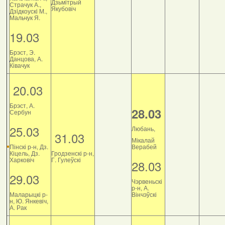
Дзьмітрый
Страчук А.,
Якубовіч
Дзiдкоускi М.,
Мальчук Я.
19.03
Брэст, Э.
Данцова, А.
Ківачук
20.03
Брэст, А.
28.03
Сербун
25.03
Любань,
31.03
Мікалай
Пінскі р-н, Дз.
Верабей
Кіцель, Дз.
Гродзенскі р-н,
Харковіч
Г. Гулеўскі
28.03
29.03
Чэрвеньскі
р-н, А.
Маларыцкі р-
Вінчэўскі
н, Ю. Янкевіч,
А. Рак