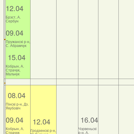
12.04
Брэст, А.
Сербун
09.04
Пружанскі р-н,
С. Абрамчук
15.04
Кобрын, А.
Страчук,
Мальчук
08.04
Пінскі р-н, Дз.
Якубовіч
09.04
16.04
12.04
Кобрын, А.
Чэрвеньскі
Гродзенскі р-н,
Страчук
р-н, А.