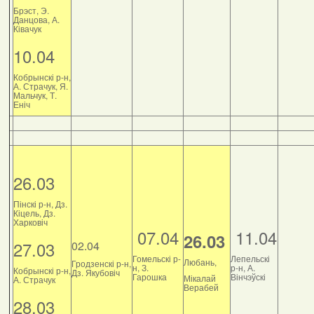
Брэст, Э.
Данцова, А.
Ківачук
10.04
Кобрынскі р-н,
А. Страчук, Я.
Мальчук, Т.
Еніч
26.03
Пінскі р-н, Дз.
Кіцель, Дз.
Харковіч
07.04
11.04
26.03
27.03
02.04
Гомельскі р-
Лепельскі
Любань,
Гродзенскі р-н,
н, З.
р-н, А.
Кобрынскі р-н,
Дз. Якубовіч
Гарошка
Вінчэўскі
Мікалай
А. Страчук
Верабей
28.03