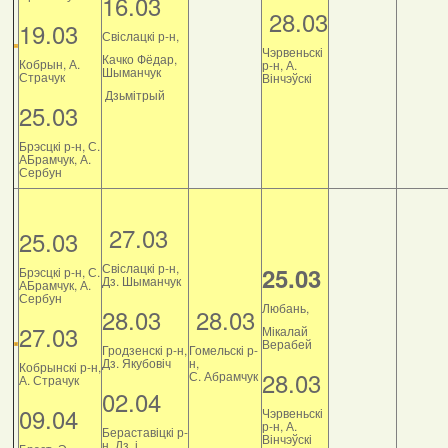
16.03
28.03
19.03
Свіслацкі р-н,
Чэрвеньскі
Качко Фёдар,
Кобрын, А.
р-н, А.
Шыманчук
Страчук
Вінчэўскі
Дзьмітрый
25.03
Брэсцкі р-н, С.
АБрамчук, А.
Сербун
27.03
25.03
Свіслацкі р-н,
25.03
Брэсцкі р-н, С.
Дз. Шыманчук
АБрамчук, А.
Сербун
Любань,
28.03
28.03
27.03
Мікалай
Верабей
Гродзенскі р-н,
Гомельскі р-
Дз. Якубовіч
н,
Кобрынскі р-н,
28.03
С. Абрамчук
А. Страчук
02.04
09.04
Чэрвеньскі
р-н, А.
Бераставіцкі р-
Вінчэўскі
н, Дз. і