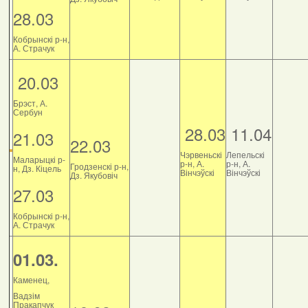
28.03
Кобрынскі р-н,
А. Страчук
20.03
Брэст, А.
Сербун
28.03
11.04
21.03
22.03
Чэрвеньскі
Лепельскі
Маларыцкі р-
р-н, А.
р-н, А.
Гродзенскі р-н,
н, Дз. Кіцель
Вінчэўскі
Вінчэўскі
Дз. Якубовіч
27.03
Кобрынскі р-н,
А. Страчук
01.03.
Каменец,
Вадзім
Пракапчук