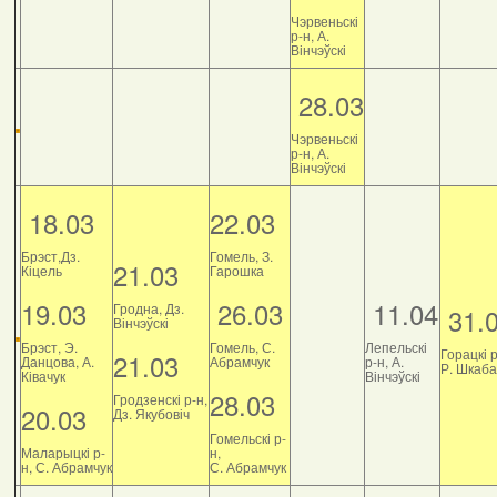
Чэрвеньскі
р-н, А.
Вінчэўскі
28.03
Чэрвеньскі
р-н, А.
Вінчэўскі
18.03
22.03
Брэст,Дз.
Гомель, З.
21.03
Кіцель
Гарошка
19.03
26.03
11.04
Гродна, Дз.
31.
Вінчэўскі
Брэст, Э.
Гомель, С.
Лепельскі
Горацкі р
21.03
Данцова, А.
Абрамчук
р-н, А.
Р. Шкаб
Ківачук
Вінчэўскі
28.03
Гродзенскі р-н,
20.03
Дз. Якубовіч
Гомельскі р-
Маларыцкі р-
н,
н, С. Абрамчук
С. Абрамчук