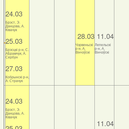
24.03
Брэст, Э.
Данцова, А.
Ківачук
28.03
11.04
25.03
Чэрвеньскі
Лепельскі
р-н, А.
р-н, А.
Брэсцкі р-н, С.
Вінчэўскі
Вінчэўскі
АБрамчук, А.
Сербун
27.03
Кобрынскі р-н,
А. Страчук
24.03
Брэст, Э.
Данцова, А.
Ківачук
11.04
25.03