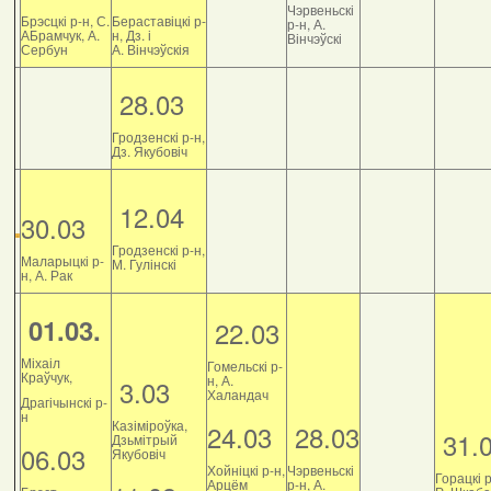
Чэрвеньскі
Брэсцкі р-н, С.
Бераставіцкі р-
р-н, А.
АБрамчук, А.
н, Дз. і
Вінчэўскі
Сербун
А. Вінчэўскія
28.03
Гродзенскі р-н,
Дз. Якубовіч
12.04
30.03
Гродзенскі р-н,
Маларыцкі р-
М. Гулінскі
н, А. Рак
01.03.
22.03
Міхаіл
Гомельскі р-
Краўчук,
н, А.
3.03
Халандач
Драгічынскі р-
н
Казіміроўка,
24.03
28.03
31.
Дзьмітрый
06.03
Якубовіч
Хойніцкі р-н,
Чэрвеньскі
Горацкі р
Арцём
р-н, А.