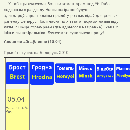
У табліцы дзякуючы Вашым каментарам пад ёй і/або
дадзеным з раздзелу Нашы назіранні будуць
адлюстроўвацца тэрміны прылёту розных відаў для розных
рэгіёнаў Беларусі. Калі ласка, для гэтага, акрамя назвы віду і
даты, пішыце горад-раён (дзе адбылося назіранне) і хаця б
ініцыялы назіральніка. Дзякуем за супольную працу!
Апошняе абнаўленне (15.04)
Прылёт птушак на Беларусь-2010
05.04
Маларыта, А.
Рак