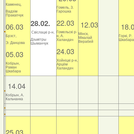
Каменец,
Гомель, З.
Вадзім
Гарошка
Пракапчук
22.03
28.02.
12.03
06.03
18.
Гомельскі р-
Свіслацкі р-н,
Мінск,
Брэст,
н, А.
Горкі, Р.
Мікалай
Дзьмітры
Халандач
Шкабара
Верабей
Э. Данцова
Шыманчук
24.03
05.03
Хойніцкі р-н,
Кобрын,
Арцём
Раман
Халандач
Шкабара
14.04
Кобрын, А.
Кальчанка
25.03