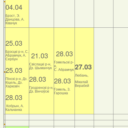
04.04
Брэст, Э.
Данцова, А.
Ківачук
25.03
28.03
Брэсцкі р-н, С.
21.03
АБрамчук, А.
Сербун
Гомельскі р-
Свіслацкі р-н,
27.03
н,
25.03
Дз. Шыманчук
С. Абрамчук
Любань,
28.03
28.03
Пінскі р-н, Дз.
Мікалай
Кіцель, Дз.
Верабей
Харковіч
Гродзенскі р-н,
Гомель, З.
Дз. Вінчэўскі
Гарошка
28.03
Кобрын, А.
Кальчанка