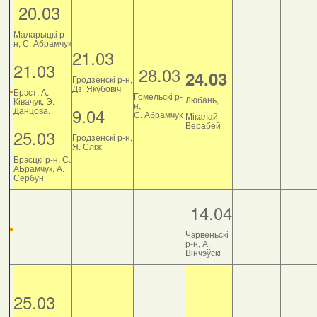
20.03
Маларыцкі р-
н, С. Абрамчук
21.03
21.03
28.03
24.03
Гродзенскі р-н,
Дз. Якубовіч
Брэст, А.
Гомельскі р-
Любань,
Ківачук, Э.
н,
9.04
Данцова.
С. Абрамчук
Мікалай
Верабей
25.03
Гродзенскі р-н,
Я. Сліж
Брэсцкі р-н, С.
АБрамчук, А.
Сербун
14.04
Чэрвеньскі
р-н, А.
Вінчэўскі
25.03