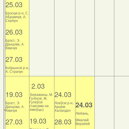
25.03
Брэсцкі р-н, С.
АБрамчук, А.
Сербун
26.03
Брэст, Э.
Данцова, А.
Ківачук
27.03
Кобрынскі р-н,
А. Страчук
2.03
19.03
24.03
Беражаны, М.
Гулінскі, Ж.
Гулеўскі
24.03
Брэст, Э.
Лоеўскі р-н,
(таксама на
Данцова, А.
Арцём
зімоўцы)
Ківачук
Халандач
Любань,
19.03
27.03
28.03
Мікалай
Верабей