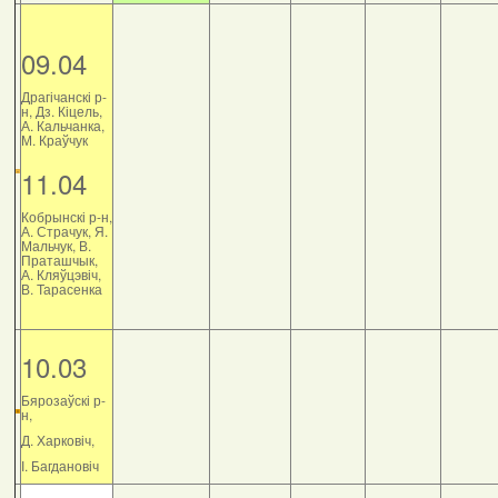
09.04
Драгічанскі р-
н, Дз. Кіцель,
А. Кальчанка,
М. Краўчук
11.04
Кобрынскі р-н,
А. Страчук, Я.
Мальчук, В.
Праташчык,
А. Кляўцэвіч,
В. Тарасенка
10.03
Бярозаўскі р-
н,
Д. Харковіч,
І. Багдановіч