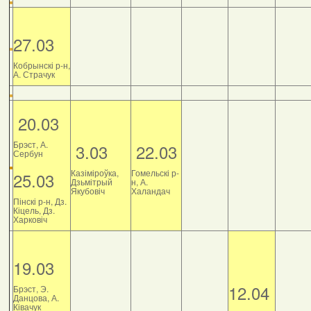
27.03
Кобрынскі р-н,
А. Страчук
20.03
Брэст, А.
3.03
22.03
Сербун
Казіміроўка,
Гомельскі р-
25.03
Дзьмітрый
н, А.
Якубовіч
Халандач
Пінскі р-н, Дз.
Кіцель, Дз.
Харковіч
19.03
12.04
Брэст, Э.
Данцова, А.
Ківачук