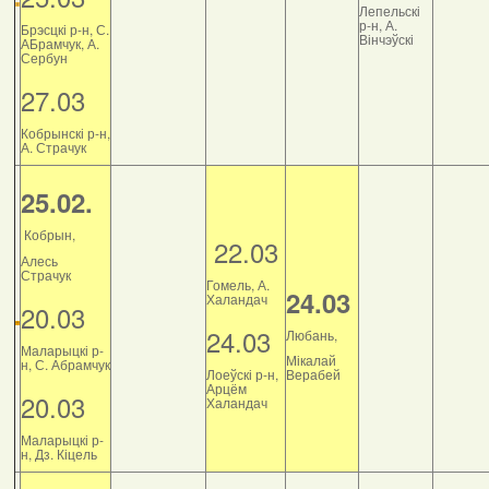
Лепельскі
р-н, А.
Брэсцкі р-н, С.
Вінчэўскі
АБрамчук, А.
Сербун
27.03
Кобрынскі р-н,
А. Страчук
25.02.
Кобрын,
22.03
Алесь
Страчук
Гомель, А.
24.03
Халандач
20.03
24.03
Любань,
Маларыцкі р-
Мікалай
н, С. Абрамчук
Лоеўскі р-н,
Верабей
Арцём
20.03
Халандач
Маларыцкі р-
н, Дз. Кіцель