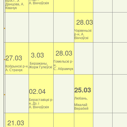
Брэст, Э.
А. Вінчэўскія
Данцова, А.
Ківачук
28.03
Чэрвеньскі
р-н, А.
Вінчэўскі
28.03
3.03
27.03
Гомельскі р-
Беражаны,
н,
Кобрынскі р-н,
Жорж Гулеўскі
С. Абрамчук
А. Страчук
25.03
02.04
Любань,
Бераставіцкі р-
н, Дз. і
Мікалай
А. Вінчэўскія
Верабей
21.03