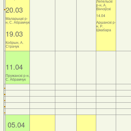
Лепельскі
р-н, А.
20.03
Вінчэўскі
14.04
Маларыцкі р-
н, С. Абрамчук
Аршанскі р-
н, Р.
Шкабара
19.03
Кобрын, А.
Страчук
11.04
Пружанскі р-н,
С. Абрамчук
05.04