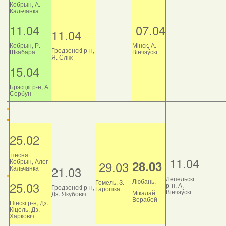
Кобрын, А.
Кальчанка
11.04
07.04
11.04
Кобрын, Р.
Мінск, А.
Гродзенскі р-н,
Шкабара
Вінчэўскі
Я. Сліж
15.04
Брэсцкі р-н, А.
Сербун
25.02
песня
11.04
Кобрын, Алег
28.03
29.03
21.03
Кальчанка
Лепельскі
Любань,
Гомель, З.
25.03
р-н, А.
Гродзенскі р-н,
Гарошка
Вінчэўскі
Мікалай
Дз. Якубовіч
Верабей
Пінскі р-н, Дз.
Кіцель, Дз.
Харковіч