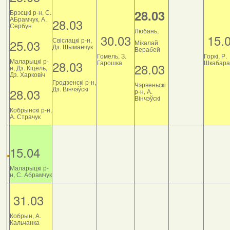
28.03
Брэсцкі р-н, С.
АБрамчук, А.
28.03
Сербун
Любань,
30.03
15.
Свіслацкі р-н,
25.03
Мікалай
Дз. Шыманчук
Верабей
Гомель, З.
Горкі, Р.
Маларыцкі р-
28.03
Гарошка
Шкабара
28.03
н, Дз. Кіцель,
Дз. Харковіч
Гродзенскі р-н,
Чэрвеньскі
Дз. Вінчэўскі
28.03
р-н, А.
Вінчэўскі
Кобрынскі р-н,
А. Страчук
15.04
Маларыцкі р-
н, С. Абрамчук
31.03
Кобрын, А.
Кальчанка