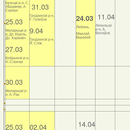
Брэсцкі р-н, С.
31.03
АБрамчук, А.
Сербун
11.04
Гродзенскі р-н,
24.03
25.03
Г. Гулеўскі
Лепельскі
Любань,
9.04
р-н, А.
Маларыцкі р-
Вінчэўскі
Мікалай
н, Дз. Кіцель,
Верабей
Дз. Харковіч
Гродзенскі р-н,
Я. Сліж
27.03
Кобрынскі р-н,
А. Страчук
30.03
Маларыцкі р-
н, А. Рак
14.04
25.03
02.04