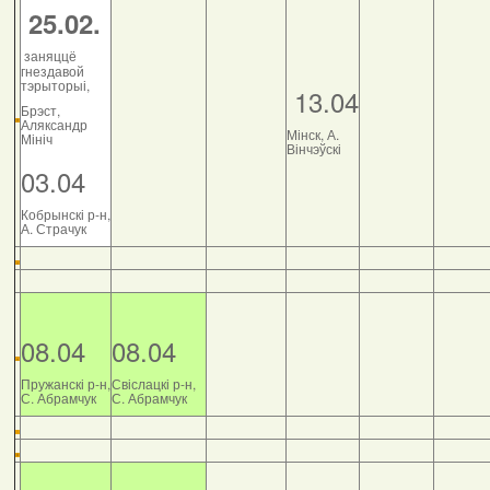
25.02.
заняццё
гнездавой
тэрыторыі,
13.04
Брэст,
Аляксандр
Мінск, А.
Мініч
Вінчэўскі
03.04
Кобрынскі р-н,
А. Страчук
08.04
08.04
Пружанскі р-н,
Свіслацкі р-н,
С. Абрамчук
С. Абрамчук