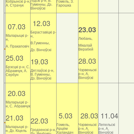
Лідскі р-н, В.
Кобрынскі р-н,
Гомель, З.
Гуменны, Дз.
А. Страчук
Гарошка
Вінчэўскі
12.03
07.03
23.03
Бераставіцкі р-
Маларыцкі р-
н,
Любань,
н,
В.Гуменны,
Мікалай
А. Пракаповіч
Верабей
Дз. Вінчэўскі
25.03
28.03
19.03
Брэсцкі р-н, С.
Чэрвеньскі
Дятлаўскі р-н,
АБрамчук, А.
р-н, А.
В. Гуменны,
Сербун
Вінчэўскі
Дз. Вінчэўскі
20.03
Маларыцкі р-
н, С. Абрамчук
5.03
28.03
11.04
21.03
22.03
Гомель,
Чэрвеньскі
Лепельскі
Маларыцкі р-
Арцём
р-н, А.
р-н, А.
Гродзенскі р-н,
н, Дз. Кіцель
Халандач
Вінчэўскі
Вінчэўскі
Дз. Якубовіч