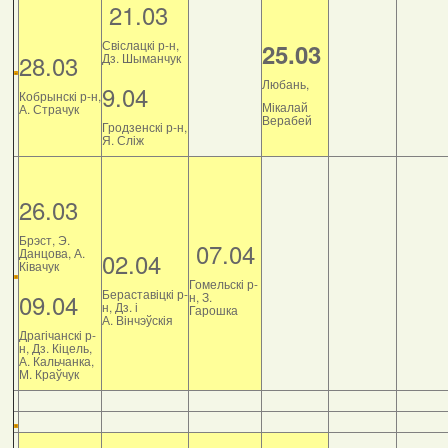
21.03
Свіслацкі р-н,
25.03
28.03
Дз. Шыманчук
Любань,
9.04
Кобрынскі р-н,
Мікалай
А. Страчук
Верабей
Гродзенскі р-н,
Я. Сліж
26.03
Брэст, Э.
07.04
Данцова, А.
02.04
Ківачук
Гомельскі р-
Бераставіцкі р-
09.04
н, З.
н, Дз. і
Гарошка
А. Вінчэўскія
Драгічанскі р-
н, Дз. Кіцель,
А. Кальчанка,
М. Краўчук