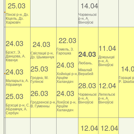
25.03
14.04
Пінскі р-н, Дз.
Чэрвеньскі
Кіцель, Дз.
р-н, А.
Харковіч
Вінчэўскі
22.03
24.03
24.03
11.04
Гомель, З.
24.03
Брэст, Э.
Свіслацкі р-н,
Гарошка
Данцова, А.
Дз. Шыманчук
Докшыцкі
Ківачук
р-н, А.
24.03
Любань,
Вінчэўскі
25.03
14.
24.03
Мікалай
Хойніцкі р-н,
Верабей
Гродна, М.
Арцём
Горацкі р
Маларыта, А.
Гулінскі
Халандач
Р. Шкаб
28.03
12.04
Абрамчук
26.03
24.03
25.03
Чэрвеньскі
Лепельскі
р-н, А.
р-н, А.
Гродзенскі р-н,
Лоеўскі р-н,
Вінчэўскі
Вінчэўскі
Брэсцкі р-н, С.
В. Гуменны
Арцём
АБрамчук, А.
Халандач
Сербун
12.04
12.04