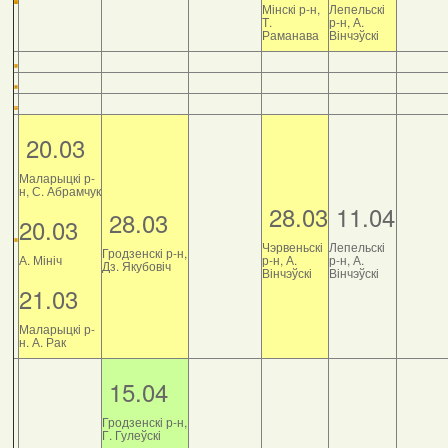
Мінскі р-н,
Лепельскі
Т.
р-н, А.
Раманава
Вінчэўскі
20.03
Маларыцкі р-
н, С. Абрамчук
28.03
11.04
28.03
20.03
Чэрвеньскі
Лепельскі
Гродзенскі р-н,
А. Мініч
р-н, А.
р-н, А.
Дз. Якубовіч
Вінчэўскі
Вінчэўскі
21.03
Маларыцкі р-
н. А. Рак
15.04
Гродзенскі р-н,
Г. Гулеўскі