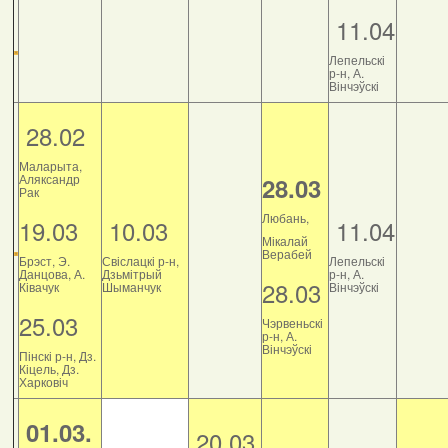
11.04
Лепельскі
р-н, А.
Вінчэўскі
28.02
Маларыта,
Аляксандр
28.03
Рак
Любань,
19.03
10.03
11.04
Мікалай
Верабей
Брэст, Э.
Свіслацкі р-н,
Лепельскі
Данцова, А.
Дзьмітрый
р-н, А.
28.03
Ківачук
Шыманчук
Вінчэўскі
25.03
Чэрвеньскі
р-н, А.
Вінчэўскі
Пінскі р-н, Дз.
Кіцель, Дз.
Харковіч
01.03.
20.03