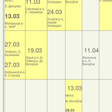
11.03
Брэст,
Р. Шкаб
Халандач
Вінчэўскі
Э. Данцова
Свіслацкі р-н,
24.03
С. Абрамчук
13.03
Лоеўскі р-н,
Арцём
Маларыцкі р-
Халандач
н, VesP
27.03
19.03
11.04
Кобрын, А.
Кальчанка
Лідскі р-н, В.
Лепельскі
Гуменны, Дз.
р-н, А.
27.03
Вінчэўскі
Вінчэўскі
Кобрынскі р-н,
А. Страчук
13.03
Мінск,
М. Вінчэўскі
28.03