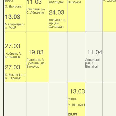
11.03
Брэст,
Р. Шкаб
Халандач
Вінчэўскі
Э. Данцова
Свіслацкі р-н,
24.03
С. Абрамчук
13.03
Лоеўскі р-н,
Арцём
Маларыцкі р-
Халандач
н, VesP
27.03
19.03
11.04
Кобрын, А.
Кальчанка
Лідскі р-н, В.
Лепельскі
Гуменны, Дз.
р-н, А.
27.03
Вінчэўскі
Вінчэўскі
Кобрынскі р-н,
А. Страчук
13.03
Мінск,
М. Вінчэўскі
28.03