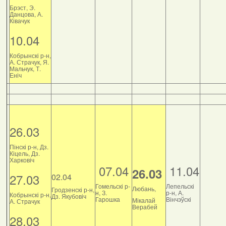
Брэст, Э.
Данцова, А.
Ківачук
10.04
Кобрынскі р-н,
А. Страчук, Я.
Мальчук, Т.
Еніч
26.03
Пінскі р-н, Дз.
Кіцель, Дз.
Харковіч
07.04
11.04
26.03
27.03
02.04
Гомельскі р-
Лепельскі
Любань,
Гродзенскі р-н,
н, З.
р-н, А.
Кобрынскі р-н,
Дз. Якубовіч
Гарошка
Вінчэўскі
Мікалай
А. Страчук
Верабей
28.03