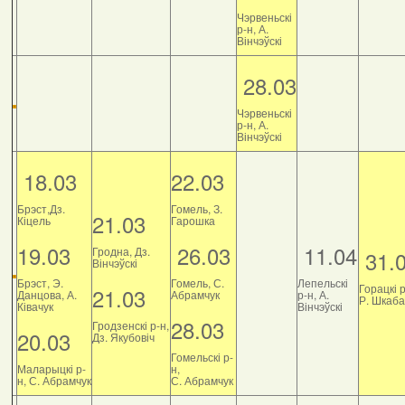
Чэрвеньскі
р-н, А.
Вінчэўскі
28.03
Чэрвеньскі
р-н, А.
Вінчэўскі
18.03
22.03
Брэст,Дз.
Гомель, З.
21.03
Кіцель
Гарошка
19.03
26.03
11.04
Гродна, Дз.
31.
Вінчэўскі
Брэст, Э.
Гомель, С.
Лепельскі
Горацкі р
21.03
Данцова, А.
Абрамчук
р-н, А.
Р. Шкаб
Ківачук
Вінчэўскі
28.03
Гродзенскі р-н,
20.03
Дз. Якубовіч
Гомельскі р-
Маларыцкі р-
н,
н, С. Абрамчук
С. Абрамчук