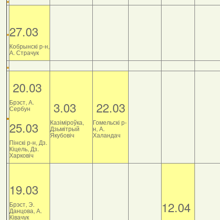
27.03
Кобрынскі р-н,
А. Страчук
20.03
Брэст, А.
3.03
22.03
Сербун
Казіміроўка,
Гомельскі р-
25.03
Дзьмітрый
н, А.
Якубовіч
Халандач
Пінскі р-н, Дз.
Кіцель, Дз.
Харковіч
19.03
12.04
Брэст, Э.
Данцова, А.
Ківачук