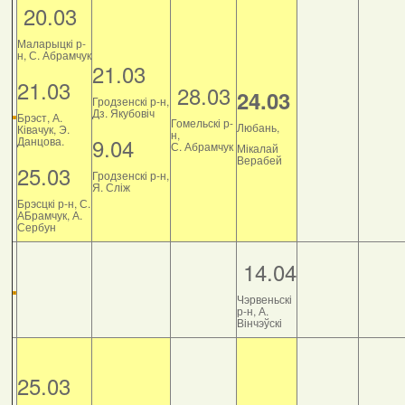
20.03
Маларыцкі р-
н, С. Абрамчук
21.03
21.03
28.03
24.03
Гродзенскі р-н,
Дз. Якубовіч
Брэст, А.
Гомельскі р-
Любань,
Ківачук, Э.
н,
9.04
Данцова.
С. Абрамчук
Мікалай
Верабей
25.03
Гродзенскі р-н,
Я. Сліж
Брэсцкі р-н, С.
АБрамчук, А.
Сербун
14.04
Чэрвеньскі
р-н, А.
Вінчэўскі
25.03