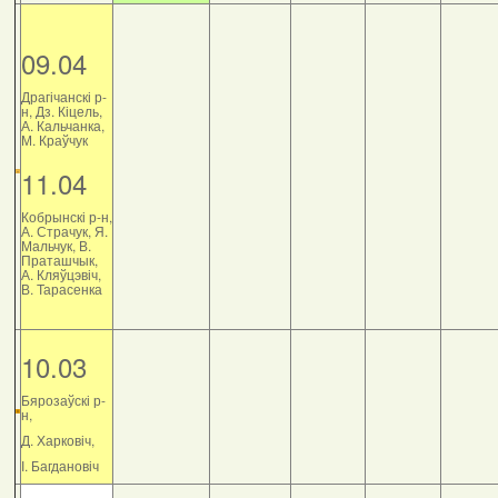
09.04
Драгічанскі р-
н, Дз. Кіцель,
А. Кальчанка,
М. Краўчук
11.04
Кобрынскі р-н,
А. Страчук, Я.
Мальчук, В.
Праташчык,
А. Кляўцэвіч,
В. Тарасенка
10.03
Бярозаўскі р-
н,
Д. Харковіч,
І. Багдановіч