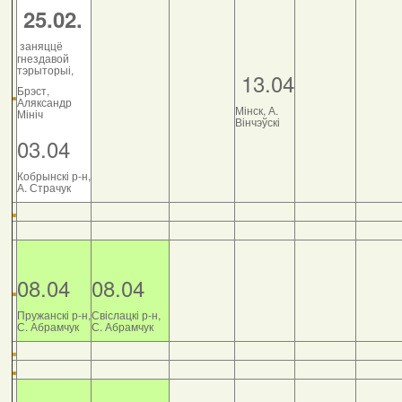
25.02.
заняццё
гнездавой
тэрыторыі,
13.04
Брэст,
Аляксандр
Мінск, А.
Мініч
Вінчэўскі
03.04
Кобрынскі р-н,
А. Страчук
08.04
08.04
Пружанскі р-н,
Свіслацкі р-н,
С. Абрамчук
С. Абрамчук