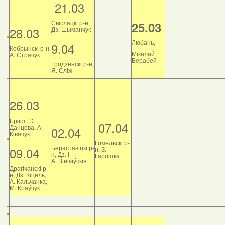
21.03
Свіслацкі р-н,
25.03
28.03
Дз. Шыманчук
Любань,
9.04
Кобрынскі р-н,
Мікалай
А. Страчук
Верабей
Гродзенскі р-н,
Я. Сліж
26.03
Брэст, Э.
07.04
Данцова, А.
02.04
Ківачук
Гомельскі р-
Бераставіцкі р-
09.04
н, З.
н, Дз. і
Гарошка
А. Вінчэўскія
Драгічанскі р-
н, Дз. Кіцель,
А. Кальчанка,
М. Краўчук