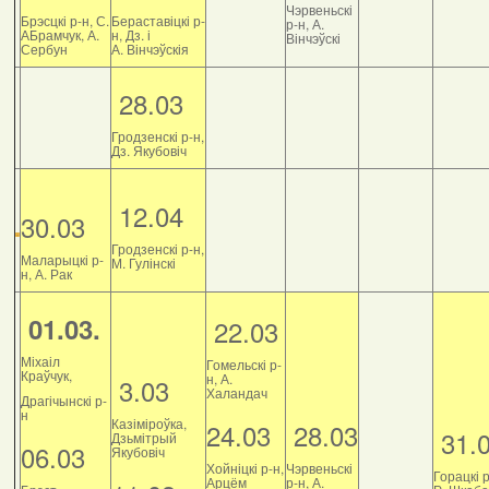
Чэрвеньскі
Брэсцкі р-н, С.
Бераставіцкі р-
р-н, А.
АБрамчук, А.
н, Дз. і
Вінчэўскі
Сербун
А. Вінчэўскія
28.03
Гродзенскі р-н,
Дз. Якубовіч
12.04
30.03
Гродзенскі р-н,
Маларыцкі р-
М. Гулінскі
н, А. Рак
01.03.
22.03
Міхаіл
Гомельскі р-
Краўчук,
н, А.
3.03
Халандач
Драгічынскі р-
н
Казіміроўка,
24.03
28.03
31.
Дзьмітрый
06.03
Якубовіч
Хойніцкі р-н,
Чэрвеньскі
Горацкі р
Арцём
р-н, А.