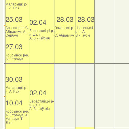
Маларыцкі р-
н, А. Рак
25.03
28.03
28.03
02.04
Брэсцкі р-н, С.
Гомельскі р-
Чэрвеньскі
Бераставіцкі р-
АБрамчук, А.
н,
р-н, А.
н, Дз. і
Сербун
С. Абрамчук
Вінчэўскі
А. Вінчэўскія
27.03
Кобрынскі р-н,
А. Страчук
30.03
Маларыцкі р-
02.04
н, А. Рак
10.04
Бераставіцкі р-
н, Дз. і
А. Вінчэўскія
Кобрынскі р-н,
А. Страчук, Я.
Мальчук, Т.
Еніч