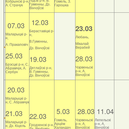
Лідскі р-н, В.
Кобрынскі р-н,
Гомель, З.
Гуменны, Дз.
А. Страчук
Гарошка
Вінчэўскі
12.03
07.03
23.03
Бераставіцкі р-
Маларыцкі р-
н,
Любань,
н,
В.Гуменны,
Мікалай
А. Пракаповіч
Верабей
Дз. Вінчэўскі
25.03
28.03
19.03
Брэсцкі р-н, С.
Чэрвеньскі
Дятлаўскі р-н,
АБрамчук, А.
р-н, А.
В. Гуменны,
Сербун
Вінчэўскі
Дз. Вінчэўскі
20.03
Маларыцкі р-
н, С. Абрамчук
5.03
28.03
11.04
21.03
22.03
Гомель,
Чэрвеньскі
Лепельскі
Маларыцкі р-
Арцём
р-н, А.
р-н, А.
Гродзенскі р-н,
н, Дз. Кіцель
Халандач
Вінчэўскі
Вінчэўскі
Дз. Якубовіч