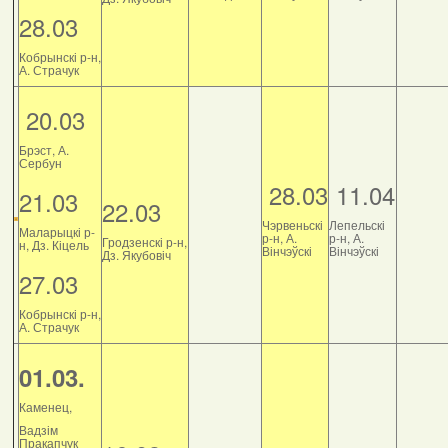
28.03
Кобрынскі р-н,
А. Страчук
20.03
Брэст, А.
Сербун
28.03
11.04
21.03
22.03
Чэрвеньскі
Лепельскі
Маларыцкі р-
р-н, А.
р-н, А.
Гродзенскі р-н,
н, Дз. Кіцель
Вінчэўскі
Вінчэўскі
Дз. Якубовіч
27.03
Кобрынскі р-н,
А. Страчук
01.03.
Каменец,
Вадзім
Пракапчук