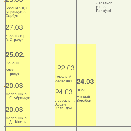
Лепельскі
р-н, А.
Брэсцкі р-н, С.
Вінчэўскі
АБрамчук, А.
Сербун
27.03
Кобрынскі р-н,
А. Страчук
25.02.
Кобрын,
22.03
Алесь
Страчук
Гомель, А.
24.03
Халандач
20.03
24.03
Любань,
Маларыцкі р-
Мікалай
н, С. Абрамчук
Лоеўскі р-н,
Верабей
Арцём
20.03
Халандач
Маларыцкі р-
н, Дз. Кіцель