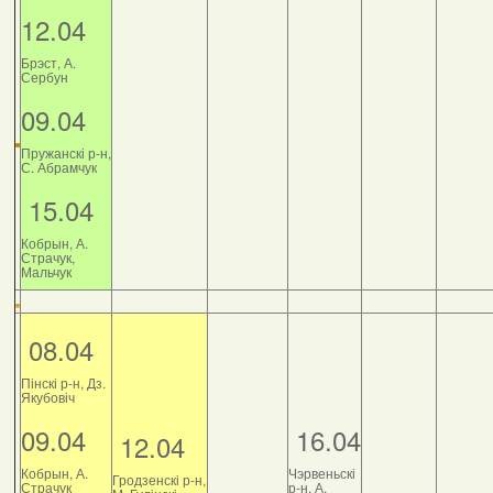
12.04
Брэст, А.
Сербун
09.04
Пружанскі р-н,
С. Абрамчук
15.04
Кобрын, А.
Страчук,
Мальчук
08.04
Пінскі р-н, Дз.
Якубовіч
09.04
16.04
12.04
Кобрын, А.
Чэрвеньскі
Гродзенскі р-н,
Страчук
р-н, А.