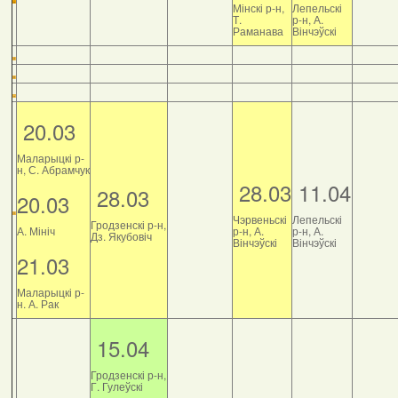
Мінскі р-н,
Лепельскі
Т.
р-н, А.
Раманава
Вінчэўскі
20.03
Маларыцкі р-
н, С. Абрамчук
28.03
11.04
28.03
20.03
Чэрвеньскі
Лепельскі
Гродзенскі р-н,
А. Мініч
р-н, А.
р-н, А.
Дз. Якубовіч
Вінчэўскі
Вінчэўскі
21.03
Маларыцкі р-
н. А. Рак
15.04
Гродзенскі р-н,
Г. Гулеўскі