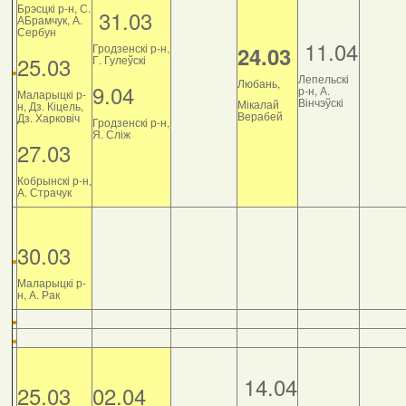
Брэсцкі р-н, С.
31.03
АБрамчук, А.
Сербун
11.04
Гродзенскі р-н,
24.03
25.03
Г. Гулеўскі
Лепельскі
Любань,
9.04
р-н, А.
Маларыцкі р-
Вінчэўскі
Мікалай
н, Дз. Кіцель,
Верабей
Дз. Харковіч
Гродзенскі р-н,
Я. Сліж
27.03
Кобрынскі р-н,
А. Страчук
30.03
Маларыцкі р-
н, А. Рак
14.04
25.03
02.04