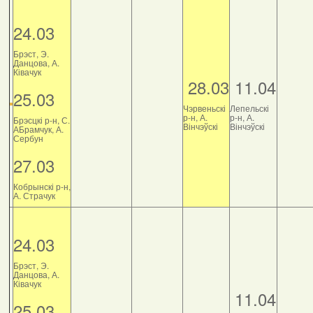
24.03
Брэст, Э.
Данцова, А.
Ківачук
28.03
11.04
25.03
Чэрвеньскі
Лепельскі
р-н, А.
р-н, А.
Брэсцкі р-н, С.
Вінчэўскі
Вінчэўскі
АБрамчук, А.
Сербун
27.03
Кобрынскі р-н,
А. Страчук
24.03
Брэст, Э.
Данцова, А.
Ківачук
11.04
25.03