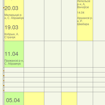
Лепельскі
р-н, А.
20.03
Вінчэўскі
14.04
Маларыцкі р-
н, С. Абрамчук
Аршанскі р-
н, Р.
Шкабара
19.03
Кобрын, А.
Страчук
11.04
Пружанскі р-н,
С. Абрамчук
05.04