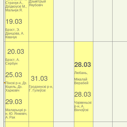
Дзьмітрый
Страчук А.,
Якубовіч
Дзiдкоускi М.,
Мальчук Я.
19.03
Брэст, Э.
Данцова, А.
Ківачук
20.03
Брэст, А.
28.03
Сербун
25.03
Любань,
31.03
Мікалай
Пінскі р-н, Дз.
Верабей
Кіцель, Дз.
Гродзенскі р-н,
Харковіч
Г. Гулеўскі
28.03
29.03
Чэрвеньскі
р-н, А.
Маларыцкі р-
Вінчэўскі
н, Ю. Янкевіч,
А. Рак