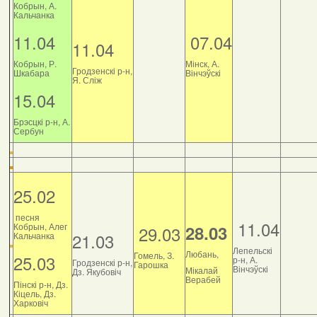
Кобрын, А.
Кальчанка
11.04
07.04
11.04
Кобрын, Р.
Мінск, А.
Гродзенскі р-н,
Шкабара
Вінчэўскі
Я. Сліж
15.04
Брэсцкі р-н, А.
Сербун
25.02
песня
11.04
Кобрын, Алег
28.03
29.03
21.03
Кальчанка
Лепельскі
Любань,
Гомель, З.
25.03
р-н, А.
Гродзенскі р-н,
Гарошка
Вінчэўскі
Мікалай
Дз. Якубовіч
Верабей
Пінскі р-н, Дз.
Кіцель, Дз.
Харковіч