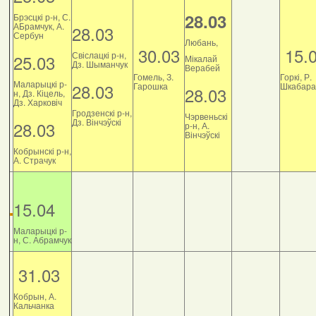
28.03
Брэсцкі р-н, С.
АБрамчук, А.
28.03
Сербун
Любань,
30.03
15.
Свіслацкі р-н,
25.03
Мікалай
Дз. Шыманчук
Верабей
Гомель, З.
Горкі, Р.
Маларыцкі р-
28.03
Гарошка
Шкабара
28.03
н, Дз. Кіцель,
Дз. Харковіч
Гродзенскі р-н,
Чэрвеньскі
Дз. Вінчэўскі
28.03
р-н, А.
Вінчэўскі
Кобрынскі р-н,
А. Страчук
15.04
Маларыцкі р-
н, С. Абрамчук
31.03
Кобрын, А.
Кальчанка