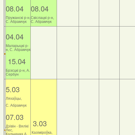
08.04
08.04
Пружанскі р-н,
Свіслацкі р-н,
С. Абрамчук
С. Абрамчук
04.04
Маларыцкі р-
н, С. Абрамчук
15.04
Брэсцкі р-н, А.
Сербун
5.03
Ляхаўцы,
С. Абрамчук
07.03
3.03
Дзiвiн - Вялiкi
Лес,
Казіміроўка,
Кальчанка А.,