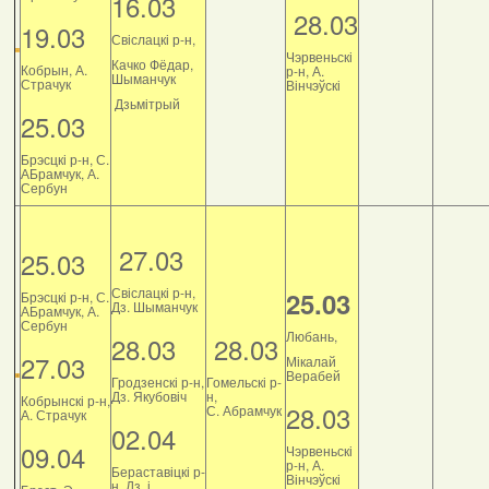
16.03
28.03
19.03
Свіслацкі р-н,
Чэрвеньскі
Качко Фёдар,
Кобрын, А.
р-н, А.
Шыманчук
Страчук
Вінчэўскі
Дзьмітрый
25.03
Брэсцкі р-н, С.
АБрамчук, А.
Сербун
27.03
25.03
Свіслацкі р-н,
25.03
Брэсцкі р-н, С.
Дз. Шыманчук
АБрамчук, А.
Сербун
Любань,
28.03
28.03
27.03
Мікалай
Верабей
Гродзенскі р-н,
Гомельскі р-
Дз. Якубовіч
н,
Кобрынскі р-н,
28.03
С. Абрамчук
А. Страчук
02.04
09.04
Чэрвеньскі
р-н, А.
Бераставіцкі р-
Вінчэўскі
н, Дз. і