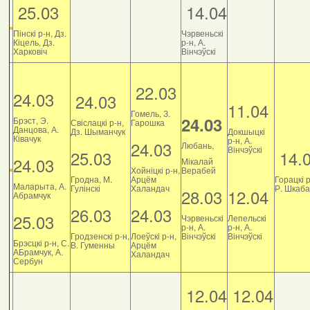
25.03
14.04
Пінскі р-н, Дз.
Чэрвеньскі
Кіцель, Дз.
р-н, А.
Харковіч
Вінчэўскі
22.03
24.03
24.03
11.04
Гомель, З.
24.03
Брэст, Э.
Свіслацкі р-н,
Гарошка
Данцова, А.
Дз. Шыманчук
Докшыцкі
Ківачук
р-н, А.
24.03
Любань,
Вінчэўскі
25.03
14.
24.03
Мікалай
Хойніцкі р-н,
Верабей
Гродна, М.
Арцём
Горацкі р
Маларыта, А.
Гулінскі
Халандач
Р. Шкаб
28.03
12.04
Абрамчук
26.03
24.03
25.03
Чэрвеньскі
Лепельскі
р-н, А.
р-н, А.
Гродзенскі р-н,
Лоеўскі р-н,
Вінчэўскі
Вінчэўскі
Брэсцкі р-н, С.
В. Гуменны
Арцём
АБрамчук, А.
Халандач
Сербун
12.04
12.04