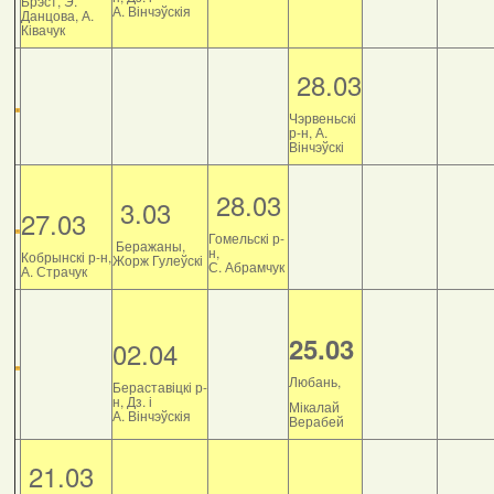
Брэст, Э.
А. Вінчэўскія
Данцова, А.
Ківачук
28.03
Чэрвеньскі
р-н, А.
Вінчэўскі
28.03
3.03
27.03
Гомельскі р-
Беражаны,
н,
Кобрынскі р-н,
Жорж Гулеўскі
С. Абрамчук
А. Страчук
25.03
02.04
Любань,
Бераставіцкі р-
н, Дз. і
Мікалай
А. Вінчэўскія
Верабей
21.03