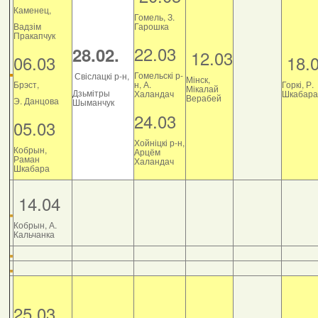
Каменец,
Гомель, З.
Вадзім
Гарошка
Пракапчук
22.03
28.02.
12.03
06.03
18.
Гомельскі р-
Свіслацкі р-н,
Мінск,
Брэст,
н, А.
Горкі, Р.
Мікалай
Дзьмітры
Халандач
Шкабара
Верабей
Э. Данцова
Шыманчук
24.03
05.03
Хойніцкі р-н,
Кобрын,
Арцём
Раман
Халандач
Шкабара
14.04
Кобрын, А.
Кальчанка
25.03