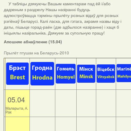
У табліцы дзякуючы Вашым каментарам пад ёй і/або
дадзеным з раздзелу Нашы назіранні будуць
адлюстроўвацца тэрміны прылёту розных відаў для розных
рэгіёнаў Беларусі. Калі ласка, для гэтага, акрамя назвы віду і
даты, пішыце горад-раён (дзе адбылося назіранне) і хаця б
ініцыялы назіральніка. Дзякуем за супольную працу!
Апошняе абнаўленне (15.04)
Прылёт птушак на Беларусь-2010
05.04
Маларыта, А.
Рак