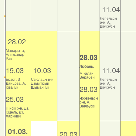
11.04
Лепельскі
р-н, А.
Вінчэўскі
28.02
Маларыта,
Аляксандр
28.03
Рак
Любань,
19.03
10.03
11.04
Мікалай
Верабей
Брэст, Э.
Свіслацкі р-н,
Лепельскі
Данцова, А.
Дзьмітрый
р-н, А.
28.03
Ківачук
Шыманчук
Вінчэўскі
25.03
Чэрвеньскі
р-н, А.
Вінчэўскі
Пінскі р-н, Дз.
Кіцель, Дз.
Харковіч
01.03.
20.03