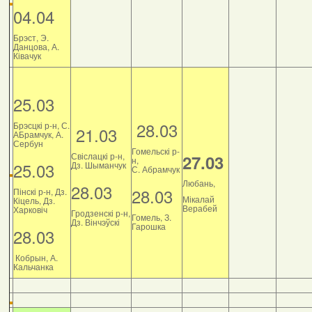
04.04
Брэст, Э.
Данцова, А.
Ківачук
25.03
28.03
Брэсцкі р-н, С.
21.03
АБрамчук, А.
Сербун
Гомельскі р-
Свіслацкі р-н,
27.03
н,
25.03
Дз. Шыманчук
С. Абрамчук
Любань,
28.03
28.03
Пінскі р-н, Дз.
Мікалай
Кіцель, Дз.
Верабей
Харковіч
Гродзенскі р-н,
Гомель, З.
Дз. Вінчэўскі
Гарошка
28.03
Кобрын, А.
Кальчанка