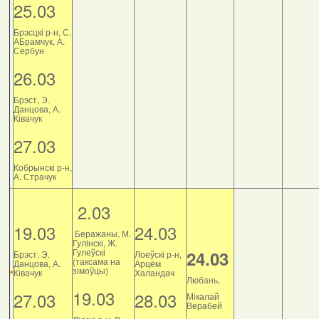
25.03
Брэсцкі р-н, С.
АБрамчук, А.
Сербун
26.03
Брэст, Э.
Данцова, А.
Ківачук
27.03
Кобрынскі р-н,
А. Страчук
2.03
19.03
24.03
Беражаны, М.
Гулінскі, Ж.
Гулеўскі
24.03
Брэст, Э.
Лоеўскі р-н,
(таксама на
Данцова, А.
Арцём
зімоўцы)
Ківачук
Халандач
Любань,
19.03
27.03
28.03
Мікалай
Верабей