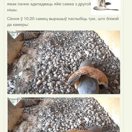
ямак пачне адкладваць яйкі самка з другой
нішы.
Сёння ў 10:20 самец вырашыў паглыбіць тую, што бліжэй
да камеры: