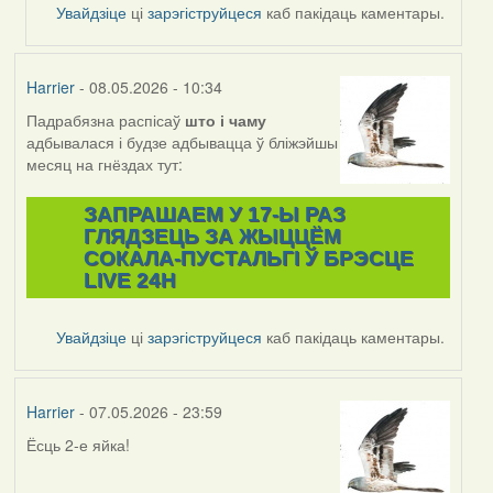
Feather
Увайдзіце
ці
зарэгіструйцеся
каб пакідаць каментары.
Harrier
- 08.05.2026 - 10:34
Падрабязна распісаў
што і
чаму
адбывалася і будзе адбывацца ў бліжэйшы
месяц на гнёздах тут:
ЗАПРАШАЕМ У 17-Ы РАЗ
ГЛЯДЗЕЦЬ ЗА ЖЫЦЦЁМ
СОКАЛА-ПУСТАЛЬГІ Ў БРЭСЦЕ
LIVE 24H
Увайдзіце
ці
зарэгіструйцеся
каб пакідаць каментары.
Harrier
- 07.05.2026 - 23:59
Ёсць 2-е яйка!