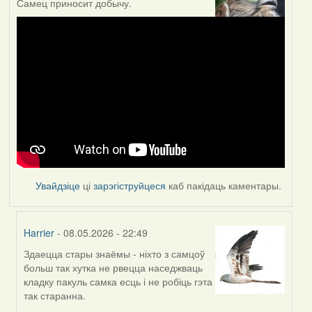
Самец приносит добычу.
Увайдзіце
ці
зарэгіструйцеся
каб пакідаць каментары.
Harrier
- 08.05.2026 - 22:49
Здаецца стары знаёмы - ніхто з самцоў
In
больш так хутка не рвецца наседжваць
reply
кладку пакуль самка есць і не робіць гэта
to
так старанна.
by