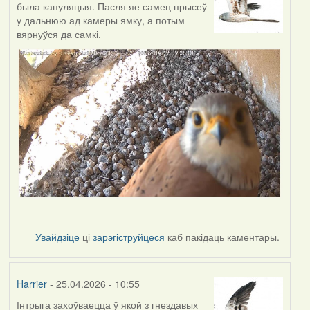
была капуляцыя. Пасля яе самец прысеў
у дальнюю ад камеры ямку, а потым
вярнуўся да самкі.
Увайдзіце
ці
зарэгіструйцеся
каб пакідаць каментары.
Harrier
- 25.04.2026 - 10:55
Інтрыга захоўваецца ў якой з гнездавых