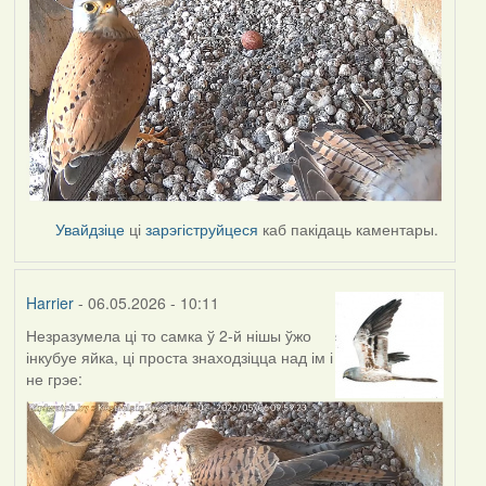
Увайдзіце
ці
зарэгіструйцеся
каб пакідаць каментары.
Harrier
- 06.05.2026 - 10:11
Незразумела ці то самка ў 2-й нішы ўжо
інкубуе яйка, ці проста знаходзіцца над ім і
не грэе: