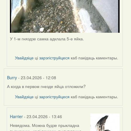
У 1-м гняздзе самка адклала 5-е яйка.
Увайдзіце
ці
зарэгіструйцеся
каб пакідаць каментары.
Burry
- 23.04.2026 - 12:08
А когда в первом гнезде яйца отложили?
Увайдзіце
ці
зарэгіструйцеся
каб пакідаць каментары.
Harrier
- 23.04.2026 - 13:46
Невядома. Можна будзе прыкладна
In
вызначыць, калі пачнуць вылупляцца