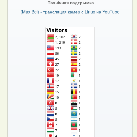
Тэхнічная падтрымка
(Max Bel) - тpансляция камер с Linux на YouTube