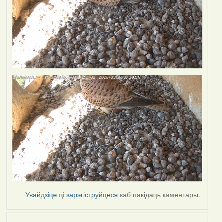
Увайдзіце
ці
зарэгіструйцеся
каб пакідаць каментары.