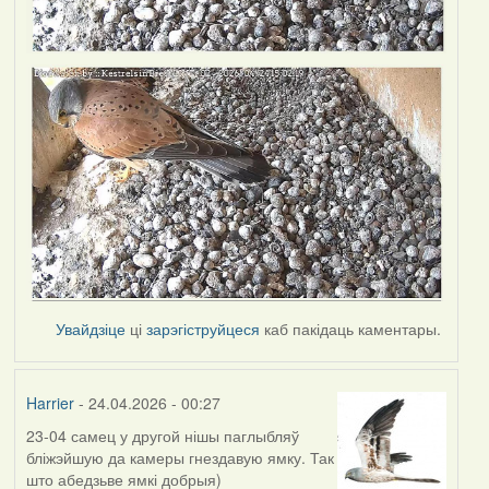
Увайдзіце
ці
зарэгіструйцеся
каб пакідаць каментары.
Harrier
- 24.04.2026 - 00:27
23-04 самец у другой нішы паглыбляў
бліжэйшую да камеры гнездавую ямку. Так
што абедзьве ямкі добрыя)