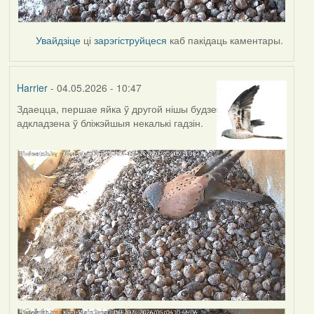
Увайдзіце
ці
зарэгіструйцеся
каб пакідаць каментары.
Harrier
- 04.05.2026 - 10:47
Здаецца, першае яйка ў другой нішы будзе
адкладзена ў бліжэйшыя некалькі гадзін.