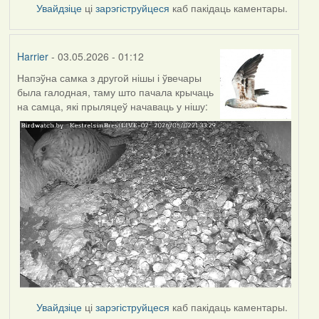
Увайдзіце
ці
зарэгіструйцеся
каб пакідаць каментары.
Harrier
- 03.05.2026 - 01:12
Напэўна самка з другой нішы і ўвечары
была галодная, таму што пачала крычаць
на самца, які прыляцеў начаваць у нішу:
Увайдзіце
ці
зарэгіструйцеся
каб пакідаць каментары.