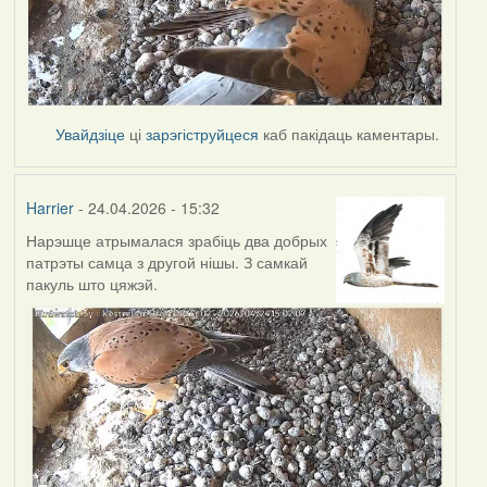
Увайдзіце
ці
зарэгіструйцеся
каб пакідаць каментары.
Harrier
- 24.04.2026 - 15:32
Нарэшце атрымалася зрабіць два добрых
патрэты самца з другой нішы. З самкай
пакуль што цяжэй.