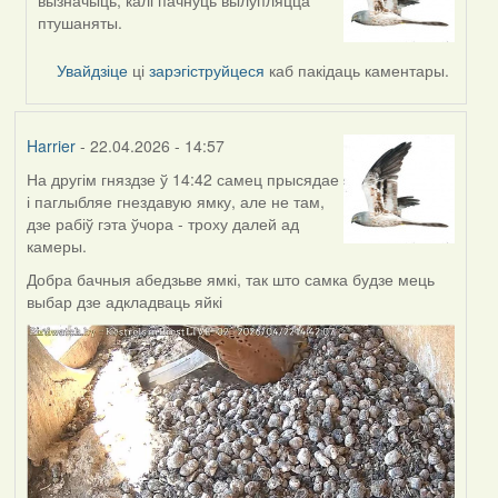
reply
птушаняты.
to
by
Увайдзіце
ці
зарэгіструйцеся
каб пакідаць каментары.
Burry
Harrier
- 22.04.2026 - 14:57
На другім гняздзе ў 14:42 самец прысядае
і паглыбляе гнездавую ямку, але не там,
дзе рабіў гэта ўчора - троху далей ад
камеры.
Добра бачныя абедзьве ямкі, так што самка будзе мець
выбар дзе адкладваць яйкі