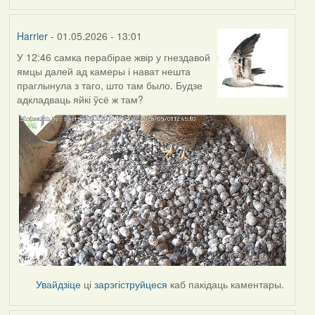
Harrier
- 01.05.2026 - 13:01
У 12:46 самка перабірае жвір у гнездавой
ямцы далей ад камеры і нават нешта
праглынула з таго, што там было. Будзе
адкладваць яйкі ўсё ж там?
Увайдзіце
ці
зарэгіструйцеся
каб пакідаць каментары.