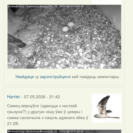
Увайдзіце
ці
зарэгіструйцеся
каб пакідаць каментары.
Harrier
- 07.05.2026 - 21:42
Самец вярнуўся (здаецца з часткай
грызуна?) у другую нішу ўжо ў цемры і
самка саскочыла з пакуль адзінага яйка ў
21:28: