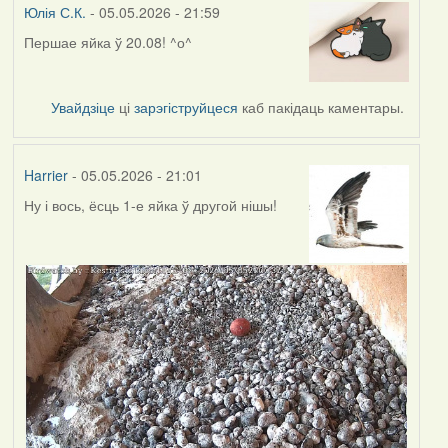
Юлія С.К.
- 05.05.2026 - 21:59
Першае яйка ў 20.08! ^о^
Увайдзіце
ці
зарэгіструйцеся
каб пакідаць каментары.
Harrier
- 05.05.2026 - 21:01
Ну і вось, ёсць 1-е яйка ў другой нішы!