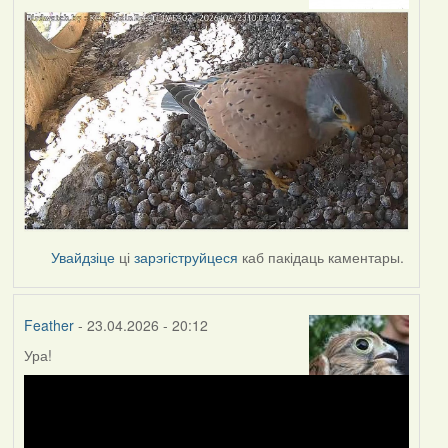
Увайдзіце
ці
зарэгіструйцеся
каб пакідаць каментары.
Feather
- 23.04.2026 - 20:12
Ура!