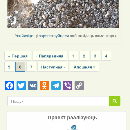
Увайдзіце
ці
зарэгіструйцеся
каб пакідаць каментары.
Pagination
First
« Першая
Previous
‹ Папярэдняя
Page
1
Page
2
Page
3
Page
4
page
page
Page
5
Current
6
Page
7
Next
Наступная ›
Last
Апошняя »
page
page
page
Facebook
Twitter
VK
Odnoklassniki
Telegram
Viber
Copy
Link
Пошук
Пошук
Праект рэалізуюць