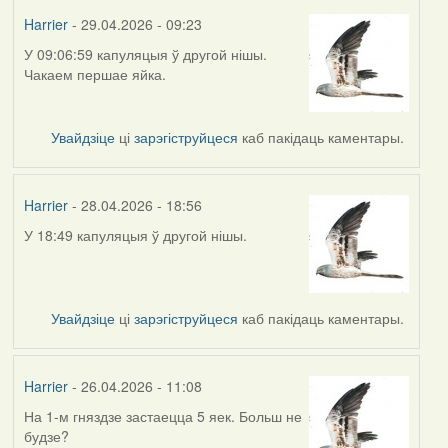
Harrier
- 29.04.2026 - 09:23
У 09:06:59 капуляцыя ў другой нішы.
Чакаем першае яйка.
Увайдзіце
ці
зарэгіструйцеся
каб пакідаць каментары.
Harrier
- 28.04.2026 - 18:56
У 18:49 капуляцыя ў другой нішы.
Увайдзіце
ці
зарэгіструйцеся
каб пакідаць каментары.
Harrier
- 26.04.2026 - 11:08
На 1-м гняздзе застаецца 5 яек. Больш не
будзе?