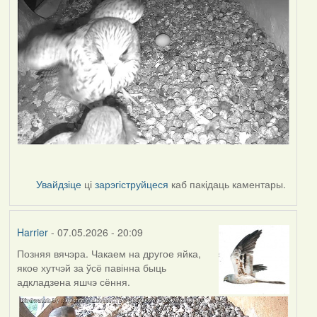
Увайдзіце
ці
зарэгіструйцеся
каб пакідаць каментары.
Harrier
- 07.05.2026 - 20:09
Позняя вячэра. Чакаем на другое яйка,
якое хутчэй за ўсё павінна быць
адкладзена яшчэ сёння.